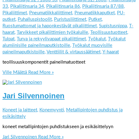
33
,
Pikaliitinsarja 34
,
Pikaliitinsarja 86
,
Pikaliitinsarja 87/88
,
Pikaliittimet
,
Pneumatiikkaliittimet
,
Pneumatiikkaputket
,
PU-
putket
,
Puhalluspistoolit
,
Puristusliittimet
,
Putket
,
Ruostumattomat ja haponkestävät pikaliittimet
,
Supistusnippa
,
T-
haarat
,
Tarvikkeet pikaliittimien työkaluille
,
Teollisuustuotteet
,
Tulpat
,
Turva ja rekyylivapaat pikaliittimet
,
Työkalut
,
Työkalut
alumiinisille paineilmaputkistoille
,
Työkalut muovisille
paineilmaputkistoille
,
Venttiilit & virtaussäätimet
,
Y-haarat
teollisuuskomponentit paineilmatuotteet
Ville Määttä
Read More »
Jari Silvennoinen
Koneet ja laitteet
,
Konemyynti
,
Metallipintojen puhdistus ja
esikäsittely
koneet metallipintojen puhdistukseen ja esikäsittelyyn
Jari Silvennoinen
Read More »