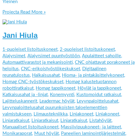
Yleinen
Projecta
Read More »
Jani Hiula
1-puoleiset listoituskoneet
,
2-puoleiset listoituskoneet
,
Alajyrsimet
,
Alajyrsimet puuntyöstöön
,
Apulaitteet sahoille
,
Automaattivarastot ja mekanisointi
,
CNC ohjattavat porakoneet ja
heloitus
,
CNC-erikoistyöstökeskukset
,
Digitaalinen
reunatulostus
,
Halkaisusahat
,
Hioma- ja pintakäsittelykoneet
,
Homag CNC-työstökeskukset
,
Homag kalustetuotannon
robottiratkaisut
,
Homag tappikoneet
,
Höylät ja tappikoneet
,
Katkaisusahat ja -linjat
,
Konemyynti
,
Kustomoidut ratkaisut
,
Lajitteluskannerit
,
Leadermac höylät
,
Levynpaloittelusahat
,
Levynpaloittelusahat puurunkoisten taloelementtien
valmistukseen
,
Liimaustekniikka
,
Linjakoneet
,
Linjakoneet
,
Linjaratkaisut
,
Linjaratkaisut
,
Linjaratkaisut
,
Listahöylät
,
Manuaaliset listoituskoneet
,
Massiivipuukoneet- ja laitteet
,
Monikaraporat
,
Muut höylät
,
Paneelien laminointijärjestelmät
,