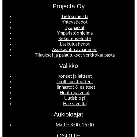
Projecta Oy
Tietoa meistä
Yhteystiedot
Työpaikat
Ympäristöohjelma
Rekisteriseloste
Laskutustiedot
Asiakastilin avaaminen
Tilaukset ja palautukset verkkokaupasta
Valikko
Koneet ja laitteet
Teollisuustuotteet
Hinnastot & esitteet
Huoltopalvelut
Uutisblogi
Hae sivuilta
Aukioloajat
Ma-Pe 8:00-16.00
OSOITE