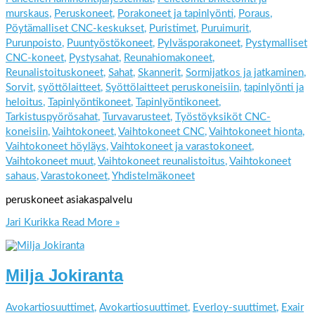
murskaus
,
Peruskoneet
,
Porakoneet ja tapinlyönti
,
Poraus
,
Pöytämalliset CNC-keskukset
,
Puristimet
,
Puruimurit
,
Purunpoisto
,
Puuntyöstökoneet
,
Pylväsporakoneet
,
Pystymalliset
CNC-koneet
,
Pystysahat
,
Reunahiomakoneet
,
Reunalistoituskoneet
,
Sahat
,
Skannerit
,
Sormijatkos ja jatkaminen
,
Sorvit
,
syöttölaitteet
,
Syöttölaitteet peruskoneisiin
,
tapinlyönti ja
heloitus
,
Tapinlyöntikoneet
,
Tapinlyöntikoneet
,
Tarkistuspyörösahat
,
Turvavarusteet
,
Työstöyksiköt CNC-
koneisiin
,
Vaihtokoneet
,
Vaihtokoneet CNC
,
Vaihtokoneet hionta
,
Vaihtokoneet höyläys
,
Vaihtokoneet ja varastokoneet
,
Vaihtokoneet muut
,
Vaihtokoneet reunalistoitus
,
Vaihtokoneet
sahaus
,
Varastokoneet
,
Yhdistelmäkoneet
peruskoneet asiakaspalvelu
Jari Kurikka
Read More »
Milja Jokiranta
Avokartiosuuttimet
,
Avokartiosuuttimet
,
Everloy-suuttimet
,
Exair