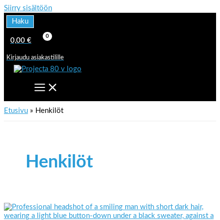
Siirry sisältöön
Haku
0,00
€
Kirjaudu asiakastilille
Etusivu
Henkilöt
Henkilöt