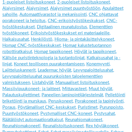
1-puoleiset listoituskoneet
,
2-puoleiset listoituskoneet
,
Alajyrsimet
,
Alajyrsimet
,
Alajyrsimet puuntyöstöön
,
Apulaitteet
sahoille
,
Automaattivarastot ja mekanisointi
,
CNC ohjattavat
porakoneet ja heloitus
,
CNC-erikoistyöstökeskukset
,
CNC-
työstökeskukset
,
Digitaalinen reunatulostus
,
Elementtien
työstökoneet
,
Erikoistyöstökeskukset eri materiaaleille
,
Halkaisusahat
,
Henkilöstö
,
Hioma- ja pintakäsittelykoneet
,
Homag CNC-työstökeskukset
,
Homag kalustetuotannon
robottiratkaisut
,
Homag tappikoneet
,
Höylät ja tappikoneet
,
Källsöe puristinteknologia ja tuotantolinjat
,
Katkaisusahat ja -
linjat
,
Koneet teolliseen puurakentamiseen
,
Konemyynti
,
Lajitteluskannerit
,
Leadermac höylät
,
Levynpaloittelusahat
,
Levynpaloittelusahat puurunkoisten taloelementtien
valmistukseen
,
Listahöylät
,
Manuaaliset listoituskoneet
,
Massiivipuukoneet- ja laitteet
,
Mittavasteet
,
Muut höylät
,
Palautuskuljettimet
,
Paneelien laminointijärjestelmät
,
Pelletöinti
briketöinti ja murskaus
,
Peruskoneet
,
Porakoneet ja tapinlyönti
,
Poraus
,
Pöytämalliset CNC-keskukset
,
Puristimet
,
Purunpoisto
,
Puuntyöstökoneet
,
Pystymalliset CNC-koneet
,
Pystysahat
,
Räätälöidyt automaatioratkaisut
,
Reunahiomakoneet
,
Reunahiomakoneet|
,
Reunalistoituskoneet
,
Rex höyläkoneet
,