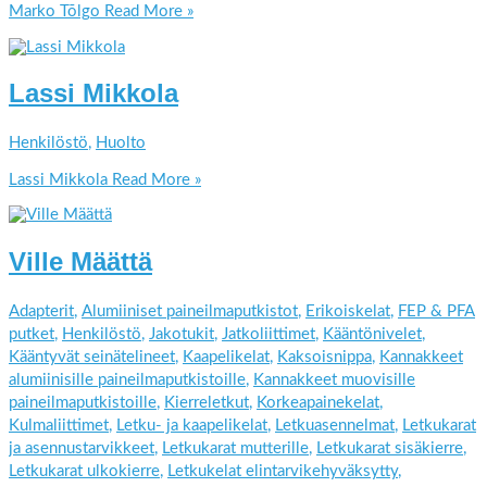
Marko Tõlgo
Read More »
Lassi Mikkola
Henkilöstö
,
Huolto
Lassi Mikkola
Read More »
Ville Määttä
Adapterit
,
Alumiiniset paineilmaputkistot
,
Erikoiskelat
,
FEP & PFA
putket
,
Henkilöstö
,
Jakotukit
,
Jatkoliittimet
,
Kääntönivelet
,
Kääntyvät seinätelineet
,
Kaapelikelat
,
Kaksoisnippa
,
Kannakkeet
alumiinisille paineilmaputkistoille
,
Kannakkeet muovisille
paineilmaputkistoille
,
Kierreletkut
,
Korkeapainekelat
,
Kulmaliittimet
,
Letku- ja kaapelikelat
,
Letkuasennelmat
,
Letkukarat
ja asennustarvikkeet
,
Letkukarat mutterille
,
Letkukarat sisäkierre
,
Letkukarat ulkokierre
,
Letkukelat elintarvikehyväksytty
,