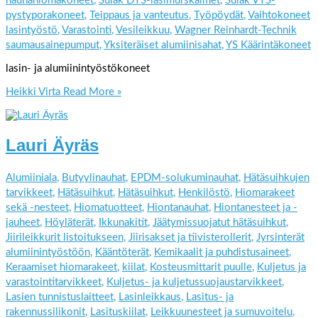
nauhahiomakoneet
,
Sulak DTS-lasimurskaimet
,
Sulak VTS-
pystyporakoneet
,
Teippaus ja vanteutus
,
Työpöydät
,
Vaihtokoneet
lasintyöstö
,
Varastointi
,
Vesileikkuu
,
Wagner Reinhardt-Technik
saumausainepumput
,
Yksiteräiset alumiinisahat
,
YS Käärintäkoneet
lasin- ja alumiinintyöstökoneet
Heikki Virta
Read More »
Lauri Äyräs
Alumiiniala
,
Butyylinauhat
,
EPDM-solukuminauhat
,
Hätäsuihkujen
tarvikkeet
,
Hätäsuihkut
,
Hätäsuihkut
,
Henkilöstö
,
Hiomarakeet
sekä -nesteet
,
Hiomatuotteet
,
Hiontanauhat
,
Hiontanesteet ja -
jauheet
,
Höyläterät
,
Ikkunakitit
,
Jäätymissuojatut hätäsuihkut
,
Jiirileikkurit listoitukseen
,
Jiirisakset ja tiivisterollerit
,
Jyrsinterät
alumiinintyöstöön
,
Kääntöterät
,
Kemikaalit ja puhdistusaineet
,
Keraamiset hiomarakeet
,
kiilat
,
Kosteusmittarit puulle
,
Kuljetus ja
varastointitarvikkeet
,
Kuljetus- ja kuljetussuojaustarvikkeet
,
Lasien tunnistuslaitteet
,
Lasinleikkaus
,
Lasitus- ja
rakennussilikonit
,
Lasituskiilat
,
Leikkuunesteet ja sumuvoitelu
,