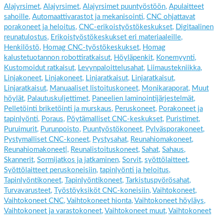
Alajyrsimet
,
Alajyrsimet
,
Alajyrsimet puuntyöstöön
,
Apulaitteet
sahoille
,
Automaattivarastot ja mekanisointi
,
CNC ohjattavat
porakoneet ja heloitus
,
CNC-erikoistyöstökeskukset
,
Digitaalinen
reunatulostus
,
Erikoistyöstökeskukset eri materiaaleille
,
Henkilöstö
,
Homag CNC-työstökeskukset
,
Homag
kalustetuotannon robottiratkaisut
,
Höyläpenkit
,
Konemyynti
,
Kustomoidut ratkaisut
,
Levynpaloittelusahat
,
Liimaustekniikka
,
Linjakoneet
,
Linjakoneet
,
Linjaratkaisut
,
Linjaratkaisut
,
Linjaratkaisut
,
Manuaaliset listoituskoneet
,
Monikaraporat
,
Muut
höylät
,
Palautuskuljettimet
,
Paneelien laminointijärjestelmät
,
Pelletöinti briketöinti ja murskaus
,
Peruskoneet
,
Porakoneet ja
tapinlyönti
,
Poraus
,
Pöytämalliset CNC-keskukset
,
Puristimet
,
Puruimurit
,
Purunpoisto
,
Puuntyöstökoneet
,
Pylväsporakoneet
,
Pystymalliset CNC-koneet
,
Pystysahat
,
Reunahiomakoneet
,
Reunahiomakoneet|
,
Reunalistoituskoneet
,
Sahat
,
Sahaus
,
Skannerit
,
Sormijatkos ja jatkaminen
,
Sorvit
,
syöttölaitteet
,
Syöttölaitteet peruskoneisiin
,
tapinlyönti ja heloitus
,
Tapinlyöntikoneet
,
Tapinlyöntikoneet
,
Tarkistuspyörösahat
,
Turvavarusteet
,
Työstöyksiköt CNC-koneisiin
,
Vaihtokoneet
,
Vaihtokoneet CNC
,
Vaihtokoneet hionta
,
Vaihtokoneet höyläys
,
Vaihtokoneet ja varastokoneet
,
Vaihtokoneet muut
,
Vaihtokoneet