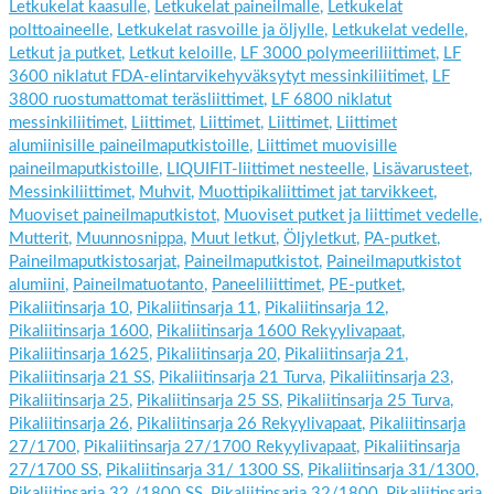
Letkukelat kaasulle
,
Letkukelat paineilmalle
,
Letkukelat
polttoaineelle
,
Letkukelat rasvoille ja öljylle
,
Letkukelat vedelle
,
Letkut ja putket
,
Letkut keloille
,
LF 3000 polymeeriliittimet
,
LF
3600 niklatut FDA-elintarvikehyväksytyt messinkiliitimet
,
LF
3800 ruostumattomat teräsliittimet
,
LF 6800 niklatut
messinkiliitimet
,
Liittimet
,
Liittimet
,
Liittimet
,
Liittimet
alumiinisille paineilmaputkistoille
,
Liittimet muovisille
paineilmaputkistoille
,
LIQUIFIT-liittimet nesteelle
,
Lisävarusteet
,
Messinkiliittimet
,
Muhvit
,
Muottipikaliittimet jat tarvikkeet
,
Muoviset paineilmaputkistot
,
Muoviset putket ja liittimet vedelle
,
Mutterit
,
Muunnosnippa
,
Muut letkut
,
Öljyletkut
,
PA-putket
,
Paineilmaputkistosarjat
,
Paineilmaputkistot
,
Paineilmaputkistot
alumiini
,
Paineilmatuotanto
,
Paneeliliittimet
,
PE-putket
,
Pikaliitinsarja 10
,
Pikaliitinsarja 11
,
Pikaliitinsarja 12
,
Pikaliitinsarja 1600
,
Pikaliitinsarja 1600 Rekyylivapaat
,
Pikaliitinsarja 1625
,
Pikaliitinsarja 20
,
Pikaliitinsarja 21
,
Pikaliitinsarja 21 SS
,
Pikaliitinsarja 21 Turva
,
Pikaliitinsarja 23
,
Pikaliitinsarja 25
,
Pikaliitinsarja 25 SS
,
Pikaliitinsarja 25 Turva
,
Pikaliitinsarja 26
,
Pikaliitinsarja 26 Rekyylivapaat
,
Pikaliitinsarja
27/1700
,
Pikaliitinsarja 27/1700 Rekyylivapaat
,
Pikaliitinsarja
27/1700 SS
,
Pikaliitinsarja 31/ 1300 SS
,
Pikaliitinsarja 31/1300
,
Pikaliitinsarja 32 /1800 SS
,
Pikaliitinsarja 32/1800
,
Pikaliitinsarja