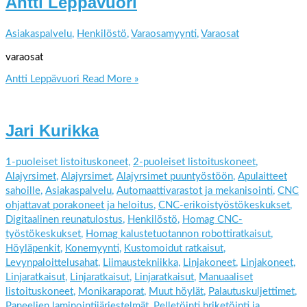
Antti Leppävuori
Asiakaspalvelu
,
Henkilöstö
,
Varaosamyynti
,
Varaosat
varaosat
Antti Leppävuori
Read More »
Jari Kurikka
1-puoleiset listoituskoneet
,
2-puoleiset listoituskoneet
,
Alajyrsimet
,
Alajyrsimet
,
Alajyrsimet puuntyöstöön
,
Apulaitteet
sahoille
,
Asiakaspalvelu
,
Automaattivarastot ja mekanisointi
,
CNC
ohjattavat porakoneet ja heloitus
,
CNC-erikoistyöstökeskukset
,
Digitaalinen reunatulostus
,
Henkilöstö
,
Homag CNC-
työstökeskukset
,
Homag kalustetuotannon robottiratkaisut
,
Höyläpenkit
,
Konemyynti
,
Kustomoidut ratkaisut
,
Levynpaloittelusahat
,
Liimaustekniikka
,
Linjakoneet
,
Linjakoneet
,
Linjaratkaisut
,
Linjaratkaisut
,
Linjaratkaisut
,
Manuaaliset
listoituskoneet
,
Monikaraporat
,
Muut höylät
,
Palautuskuljettimet
,
Paneelien laminointijärjestelmät
,
Pelletöinti briketöinti ja