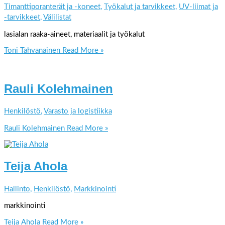
Timanttiporanterät ja -koneet
,
Työkalut ja tarvikkeet
,
UV-liimat ja
-tarvikkeet
,
Välilistat
lasialan raaka-aineet, materiaalit ja työkalut
Toni Tahvanainen
Read More »
Rauli Kolehmainen
Henkilöstö
,
Varasto ja logistiikka
Rauli Kolehmainen
Read More »
Teija Ahola
Hallinto
,
Henkilöstö
,
Markkinointi
markkinointi
Teija Ahola
Read More »