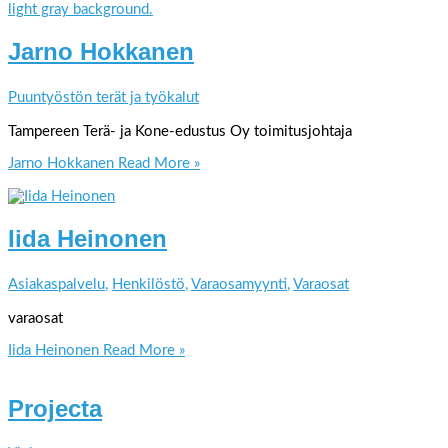
Jarno Hokkanen
Puuntyöstön terät ja työkalut
Tampereen Terä- ja Kone-edustus Oy toimitusjohtaja
Jarno Hokkanen
Read More »
Iida Heinonen
Asiakaspalvelu
,
Henkilöstö
,
Varaosamyynti
,
Varaosat
varaosat
Iida Heinonen
Read More »
Projecta