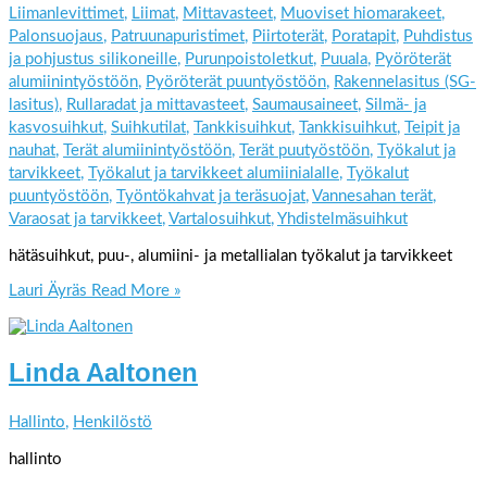
Liimanlevittimet
,
Liimat
,
Mittavasteet
,
Muoviset hiomarakeet
,
Palonsuojaus
,
Patruunapuristimet
,
Piirtoterät
,
Poratapit
,
Puhdistus
ja pohjustus silikoneille
,
Purunpoistoletkut
,
Puuala
,
Pyöröterät
alumiinintyöstöön
,
Pyöröterät puuntyöstöön
,
Rakennelasitus (SG-
lasitus)
,
Rullaradat ja mittavasteet
,
Saumausaineet
,
Silmä- ja
kasvosuihkut
,
Suihkutilat
,
Tankkisuihkut
,
Tankkisuihkut
,
Teipit ja
nauhat
,
Terät alumiinintyöstöön
,
Terät puutyöstöön
,
Työkalut ja
tarvikkeet
,
Työkalut ja tarvikkeet alumiinialalle
,
Työkalut
puuntyöstöön
,
Työntökahvat ja teräsuojat
,
Vannesahan terät
,
Varaosat ja tarvikkeet
,
Vartalosuihkut
,
Yhdistelmäsuihkut
hätäsuihkut, puu-, alumiini- ja metallialan työkalut ja tarvikkeet
Lauri Äyräs
Read More »
Linda Aaltonen
Hallinto
,
Henkilöstö
hallinto