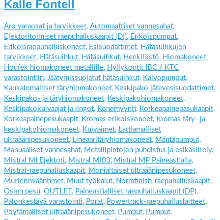
Kalle Fontell
Aro varaosat ja tarvikkeet
,
Automaattiset vannesahat
,
Ejektoritoimiset raepuhalluskaapit (DI)
,
Erikoispumput
,
Erikoisraepuhalluskoneet
,
Esisuodattimet
,
Hätäsuihkujen
tarvikkeet
,
Hätäsuihkut
,
Hätäsuihkut
,
Henkilöstö
,
Hiomakoneet
,
Houfek hiomakoneet metallille
,
Hyllykontit IBC / KTC
varastointiin
,
Jäätymissuojatut hätäsuihkut
,
Kalvopumput
,
Kaukalomalliset täryhiomakoneet
,
Keskipako jätevesisuodattimet
,
Keskipako- ja täryhiomakoneet
,
Keskipakohiomakoneet
,
Keskipakokuivaajat ja lingot
,
Konemyynti
,
Korkeapainepasukaapit
,
Korkeapainepesukaapit
,
Kromas erikoiskoneet
,
Kromas täry- ja
keskipakohiomakoneet
,
Kuivaimet
,
Lattiamalliset
ultraäänipesukoneet
,
Lineaaritäryhiomakoneet
,
Mäntäpumput
,
Manuaaliset vannesahat
,
Metallipintojen puhdistus ja esikäsittely
,
Mistral MI Ejektori
,
Mistral MI03
,
Mistral MP Paineastialla
,
Mistral-raepuhalluskaapit
,
Monialtaiset ultraäänipesukoneet
,
Mutterinvääntimet
,
Muut työkalut
,
Normfinish-raepuhalluskaapit
,
Osien pesu
,
OUTLET
,
Paineastialliset raepuhalluskaapit (DP)
,
Palonkestävä varastointi
,
Porat
,
Powertrack-raepuhalluslaitteet
,
Pöytämalliset ultraäänipesukoneet
,
Pumput
,
Pumput
,