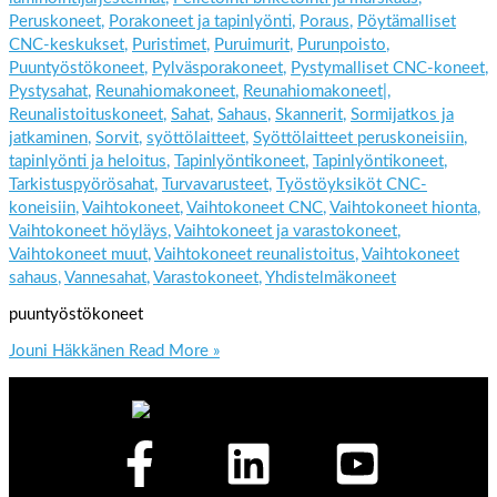
Peruskoneet
,
Porakoneet ja tapinlyönti
,
Poraus
,
Pöytämalliset
CNC-keskukset
,
Puristimet
,
Puruimurit
,
Purunpoisto
,
Puuntyöstökoneet
,
Pylväsporakoneet
,
Pystymalliset CNC-koneet
,
Pystysahat
,
Reunahiomakoneet
,
Reunahiomakoneet|
,
Reunalistoituskoneet
,
Sahat
,
Sahaus
,
Skannerit
,
Sormijatkos ja
jatkaminen
,
Sorvit
,
syöttölaitteet
,
Syöttölaitteet peruskoneisiin
,
tapinlyönti ja heloitus
,
Tapinlyöntikoneet
,
Tapinlyöntikoneet
,
Tarkistuspyörösahat
,
Turvavarusteet
,
Työstöyksiköt CNC-
koneisiin
,
Vaihtokoneet
,
Vaihtokoneet CNC
,
Vaihtokoneet hionta
,
Vaihtokoneet höyläys
,
Vaihtokoneet ja varastokoneet
,
Vaihtokoneet muut
,
Vaihtokoneet reunalistoitus
,
Vaihtokoneet
sahaus
,
Vannesahat
,
Varastokoneet
,
Yhdistelmäkoneet
puuntyöstökoneet
Jouni Häkkänen
Read More »