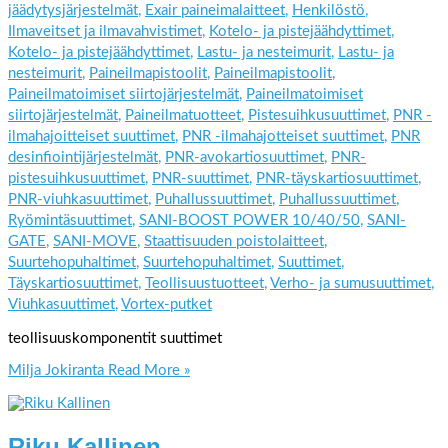
jäädytysjärjestelmät
,
Exair paineimalaitteet
,
Henkilöstö
,
Ilmaveitset ja ilmavahvistimet
,
Kotelo- ja pistejäähdyttimet
,
Kotelo- ja pistejäähdyttimet
,
Lastu- ja nesteimurit
,
Lastu- ja
nesteimurit
,
Paineilmapistoolit
,
Paineilmapistoolit
,
Paineilmatoimiset siirtojärjestelmät
,
Paineilmatoimiset
siirtojärjestelmät
,
Paineilmatuotteet
,
Pistesuihkusuuttimet
,
PNR -
ilmahajoitteiset suuttimet
,
PNR -ilmahajotteiset suuttimet
,
PNR
desinfiointijärjestelmät
,
PNR-avokartiosuuttimet
,
PNR-
pistesuihkusuuttimet
,
PNR-suuttimet
,
PNR-täyskartiosuuttimet
,
PNR-viuhkasuuttimet
,
Puhallussuuttimet
,
Puhallussuuttimet
,
Ryömintäsuuttimet
,
SANI-BOOST POWER 10/40/50
,
SANI-
GATE
,
SANI-MOVE
,
Staattisuuden poistolaitteet
,
Suurtehopuhaltimet
,
Suurtehopuhaltimet
,
Suuttimet
,
Täyskartiosuuttimet
,
Teollisuustuotteet
,
Verho- ja sumusuuttimet
,
Viuhkasuuttimet
,
Vortex-putket
teollisuuskomponentit suuttimet
Milja Jokiranta
Read More »
Riku Kallinen