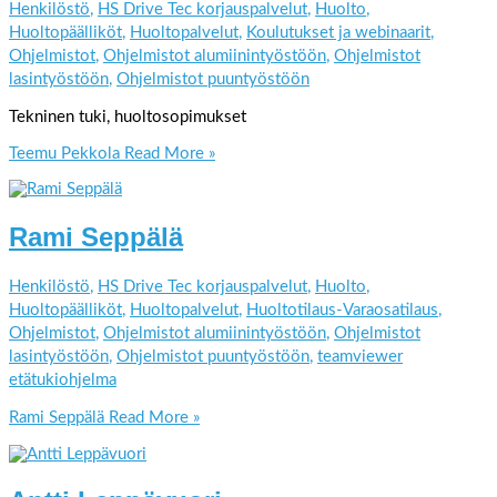
Henkilöstö
,
HS Drive Tec korjauspalvelut
,
Huolto
,
Huoltopäälliköt
,
Huoltopalvelut
,
Koulutukset ja webinaarit
,
Ohjelmistot
,
Ohjelmistot alumiinintyöstöön
,
Ohjelmistot
lasintyöstöön
,
Ohjelmistot puuntyöstöön
Tekninen tuki, huoltosopimukset
Teemu Pekkola
Read More »
Rami Seppälä
Henkilöstö
,
HS Drive Tec korjauspalvelut
,
Huolto
,
Huoltopäälliköt
,
Huoltopalvelut
,
Huoltotilaus-Varaosatilaus
,
Ohjelmistot
,
Ohjelmistot alumiinintyöstöön
,
Ohjelmistot
lasintyöstöön
,
Ohjelmistot puuntyöstöön
,
teamviewer
etätukiohjelma
Rami Seppälä
Read More »