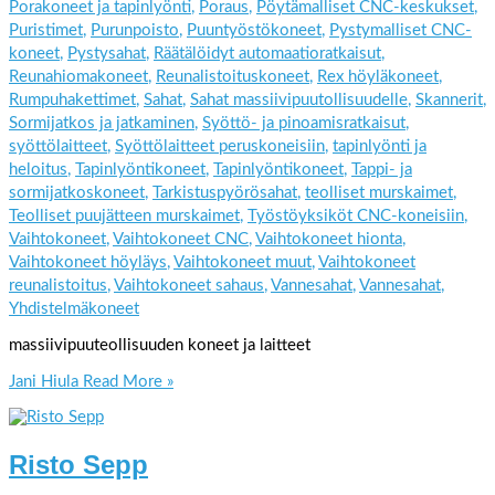
Porakoneet ja tapinlyönti
,
Poraus
,
Pöytämalliset CNC-keskukset
,
Puristimet
,
Purunpoisto
,
Puuntyöstökoneet
,
Pystymalliset CNC-
koneet
,
Pystysahat
,
Räätälöidyt automaatioratkaisut
,
Reunahiomakoneet
,
Reunalistoituskoneet
,
Rex höyläkoneet
,
Rumpuhakettimet
,
Sahat
,
Sahat massiivipuutollisuudelle
,
Skannerit
,
Sormijatkos ja jatkaminen
,
Syöttö- ja pinoamisratkaisut
,
syöttölaitteet
,
Syöttölaitteet peruskoneisiin
,
tapinlyönti ja
heloitus
,
Tapinlyöntikoneet
,
Tapinlyöntikoneet
,
Tappi- ja
sormijatkoskoneet
,
Tarkistuspyörösahat
,
teolliset murskaimet
,
Teolliset puujätteen murskaimet
,
Työstöyksiköt CNC-koneisiin
,
Vaihtokoneet
,
Vaihtokoneet CNC
,
Vaihtokoneet hionta
,
Vaihtokoneet höyläys
,
Vaihtokoneet muut
,
Vaihtokoneet
reunalistoitus
,
Vaihtokoneet sahaus
,
Vannesahat
,
Vannesahat
,
Yhdistelmäkoneet
massiivipuuteollisuuden koneet ja laitteet
Jani Hiula
Read More »
Risto Sepp