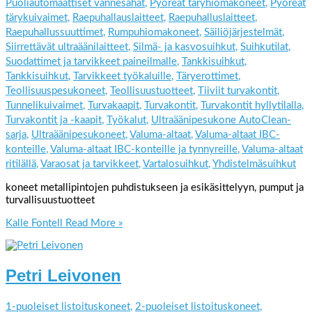
Puoliautomaattiset vannesahat
,
Pyöreät täryhiomakoneet
,
Pyöreät
tärykuivaimet
,
Raepuhallauslaitteet
,
Raepuhalluslaitteet
,
Raepuhallussuuttimet
,
Rumpuhiomakoneet
,
Säiliöjärjestelmät
,
Siirrettävät ultraäänilaitteet
,
Silmä- ja kasvosuihkut
,
Suihkutilat
,
Suodattimet ja tarvikkeet paineilmalle
,
Tankkisuihkut
,
Tankkisuihkut
,
Tarvikkeet työkaluille
,
Täryerottimet
,
Teollisuuspesukoneet
,
Teollisuustuotteet
,
Tiiviit turvakontit
,
Tunnelikuivaimet
,
Turvakaapit
,
Turvakontit
,
Turvakontit hyllytilalla
,
Turvakontit ja -kaapit
,
Työkalut
,
Ultraäänipesukone AutoClean-
sarja
,
Ultraäänipesukoneet
,
Valuma-altaat
,
Valuma-altaat IBC-
konteille
,
Valuma-altaat IBC-konteille ja tynnyreille
,
Valuma-altaat
ritilällä
,
Varaosat ja tarvikkeet
,
Vartalosuihkut
,
Yhdistelmäsuihkut
koneet metallipintojen puhdistukseen ja esikäsittelyyn, pumput ja
turvallisuustuotteet
Kalle Fontell
Read More »
Petri Leivonen
1-puoleiset listoituskoneet
,
2-puoleiset listoituskoneet
,