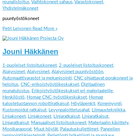
reunalistoitus
,
Vaihtokoneet sahaus
,
Varastokoneet
,
Yhdistelmäkoneet
puuntyöstökoneet
Petri Leivonen
Read More »
Jouni Häkkänen
1-puoleiset listoituskoneet
,
2-puoleiset listoituskoneet
,
Alajyrsimet
,
Alajyrsimet
,
Alajyrsimet puuntyöstöön
,
Automaattivarastot ja mekanisointi
,
CNC ohjattavat porakoneet ja
heloitus
,
CNC-erikoistyöstökeskukset
,
Digitaalinen
reunatulostus
,
Erikoistyöstökeskukset eri materiaaleille
,
Henkilöstö
,
Homag CNC-työstökeskukset
,
Homag
kalustetuotannon robottiratkaisut
,
Höyläpenkit
,
Konemyynti
,
Kustomoidut ratkaisut
,
Levynpaloittelusahat
,
Liimaustekniikka
,
Linjakoneet
,
Linjakoneet
,
Linjaratkaisut
,
Linjaratkaisut
,
Linjaratkaisut
,
Manuaaliset listoituskoneet
,
Materiaalin käsittely
,
Monikaraporat
,
Muut höylät
,
Palautuskuljettimet
,
Paneelien
laminointijärjestelmät
,
Pelletöinti briketöinti ja murskaus
,