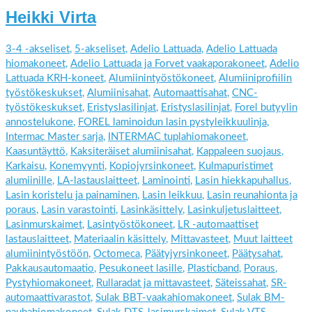
Heikki Virta
3-4 -akseliset
,
5-akseliset
,
Adelio Lattuada
,
Adelio Lattuada
hiomakoneet
,
Adelio Lattuada ja Forvet vaakaporakoneet
,
Adelio
Lattuada KRH-koneet
,
Alumiinintyöstökoneet
,
Alumiiniprofiilin
työstökeskukset
,
Alumiinisahat
,
Automaattisahat
,
CNC-
työstökeskukset
,
Eristyslasilinjat
,
Eristyslasilinjat
,
Forel butyylin
annostelukone
,
FOREL laminoidun lasin pystyleikkuulinja
,
Intermac Master sarja
,
INTERMAC tuplahiomakoneet
,
Kaasuntäyttö
,
Kaksiteräiset alumiinisahat
,
Kappaleen suojaus
,
Karkaisu
,
Konemyynti
,
Kopiojyrsinkoneet
,
Kulmapuristimet
alumiinille
,
LA-lastauslaitteet
,
Laminointi
,
Lasin hiekkapuhallus
,
Lasin koristelu ja painaminen
,
Lasin leikkuu
,
Lasin reunahionta ja
poraus
,
Lasin varastointi
,
Lasinkäsittely
,
Lasinkuljetuslaitteet
,
Lasinmurskaimet
,
Lasintyöstökoneet
,
LR -automaattiset
lastauslaitteet
,
Materiaalin käsittely
,
Mittavasteet
,
Muut laitteet
alumiinintyöstöön
,
Octomeca
,
Päätyjyrsinkoneet
,
Päätysahat
,
Pakkausautomaatio
,
Pesukoneet lasille
,
Plasticband
,
Poraus
,
Pystyhiomakoneet
,
Rullaradat ja mittavasteet
,
Säteissahat
,
SR-
automaattivarastot
,
Sulak BBT-vaakahiomakoneet
,
Sulak BM-