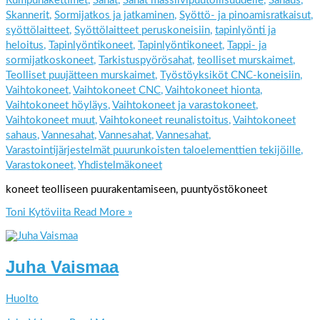
Rumpuhakettimet
,
Sahat
,
Sahat massiivipuutollisuudelle
,
Sahaus
,
Skannerit
,
Sormijatkos ja jatkaminen
,
Syöttö- ja pinoamisratkaisut
,
syöttölaitteet
,
Syöttölaitteet peruskoneisiin
,
tapinlyönti ja
heloitus
,
Tapinlyöntikoneet
,
Tapinlyöntikoneet
,
Tappi- ja
sormijatkoskoneet
,
Tarkistuspyörösahat
,
teolliset murskaimet
,
Teolliset puujätteen murskaimet
,
Työstöyksiköt CNC-koneisiin
,
Vaihtokoneet
,
Vaihtokoneet CNC
,
Vaihtokoneet hionta
,
Vaihtokoneet höyläys
,
Vaihtokoneet ja varastokoneet
,
Vaihtokoneet muut
,
Vaihtokoneet reunalistoitus
,
Vaihtokoneet
sahaus
,
Vannesahat
,
Vannesahat
,
Vannesahat
,
Varastointijärjestelmät puurunkoisten taloelementtien tekijöille
,
Varastokoneet
,
Yhdistelmäkoneet
koneet teolliseen puurakentamiseen, puuntyöstökoneet
Toni Kytöviita
Read More »
Juha Vaismaa
Huolto