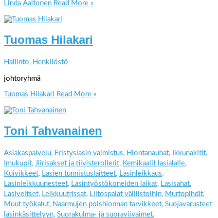
Linda Aaltonen
Read More »
Tuomas Hilakari
Hallinto
,
Henkilöstö
johtoryhmä
Tuomas Hilakari
Read More »
Toni Tahvanainen
Asiakaspalvelu
,
Eristyslasin valmistus
,
Hiontanauhat
,
Ikkunakitit
,
Imukupit
,
Jiirisakset ja tiivisterollerit
,
Kemikaalit lasialalle
,
Kuivikkeet
,
Lasien tunnistuslaitteet
,
Lasinleikkaus
,
Lasinleikkuunesteet
,
Lasintyöstökoneiden laikat
,
Lasisahat
,
Lasiveitset
,
Leikkuutrissat
,
Liitospalat välilistoihin
,
Murtopihdit
,
Muut työkalut
,
Naarmujen poishionnan tarvikkeet
,
Suojavarusteet
lasinkäsittelyyn
,
Suorakulma- ja suoraviivaimet
,