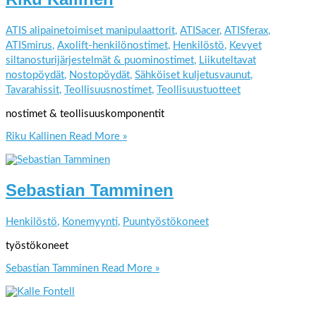
ATIS alipainetoimiset manipulaattorit
,
ATISacer
,
ATISferax
,
ATISmirus
,
Axolift-henkilönostimet
,
Henkilöstö
,
Kevyet
siltanosturijärjestelmät & puominostimet
,
Liikuteltavat
nostopöydät
,
Nostopöydät
,
Sähköiset kuljetusvaunut
,
Tavarahissit
,
Teollisuusnostimet
,
Teollisuustuotteet
nostimet & teollisuuskomponentit
Riku Kallinen
Read More »
Sebastian Tamminen
Henkilöstö
,
Konemyynti
,
Puuntyöstökoneet
työstökoneet
Sebastian Tamminen
Read More »