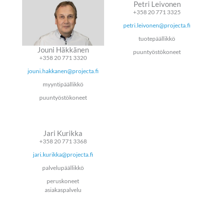
Petri Leivonen
+358 20 771 3325
petri.leivonen@projecta.fi
tuotepäällikkö
Jouni Häkkänen
puuntyöstökoneet
+358 20 771 3320
jouni.hakkanen@projecta.fi
myyntipäällikkö
puuntyöstökoneet
Jari Kurikka
+358 20 771 3368
jari.kurikka@projecta.fi
palvelupäällikkö
peruskoneet
asiakaspalvelu