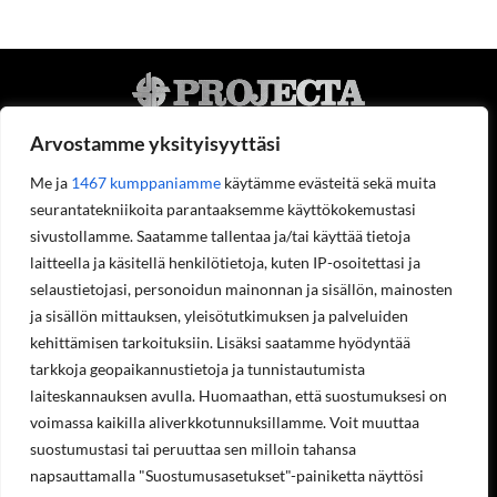
Arvostamme yksityisyyttäsi
Me ja
1467 kumppaniamme
käytämme evästeitä sekä muita
seurantatekniikoita parantaaksemme käyttökokemustasi
Projecta Oy
sivustollamme. Saatamme tallentaa ja/tai käyttää tietoja
Tietoa meistä
laitteella ja käsitellä henkilötietoja, kuten IP-osoitettasi ja
Yhteystiedot
selaustietojasi, personoidun mainonnan ja sisällön, mainosten
Työpaikat
ja sisällön mittauksen, yleisötutkimuksen ja palveluiden
Ympäristöohjelma
Rekisteriseloste
kehittämisen tarkoituksiin. Lisäksi saatamme hyödyntää
Laskutustiedot
tarkkoja geopaikannustietoja ja tunnistautumista
Asiakastilin avaaminen
laiteskannauksen avulla. Huomaathan, että suostumuksesi on
Tilaukset ja palautukset verkkokaupasta
voimassa kaikilla aliverkkotunnuksillamme. Voit muuttaa
Valikko
suostumustasi tai peruuttaa sen milloin tahansa
napsauttamalla "Suostumusasetukset"-painiketta näyttösi
Koneet ja laitteet