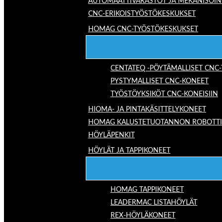
AUTOMAATTIVARASTOT JA MEKANISOIN
CNC-ERIKOISTYÖSTÖKESKUKSET
HOMAG CNC-TYÖSTÖKESKUKSET
CENTATEQ -PÖYTÄMALLISET CNC
PYSTYMALLISET CNC-KONEET
TYÖSTÖYKSIKÖT CNC-KONEISIIN
HIOMA- JA PINTAKÄSITTELYKONEET
HOMAG KALUSTETUOTANNON ROBOTTIRA
HÖYLÄPENKIT
HÖYLÄT JA TAPPIKONEET
HOMAG TAPPIKONEET
LEADERMAC LISTAHÖYLÄT
REX-HÖYLÄKONEET