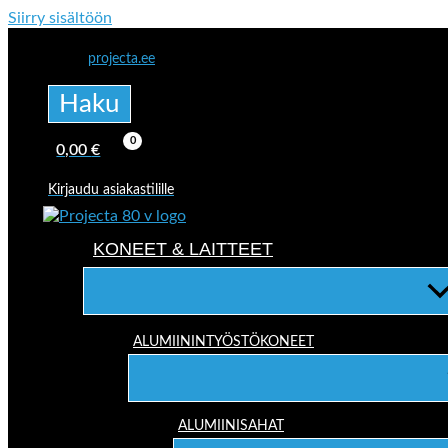
Siirry sisältöön
projecta.ee
Haku
0,00
€
Kirjaudu asiakastilille
KONEET & LAITTEET
ALUMIININTYÖSTÖKONEET
ALUMIINISAHAT