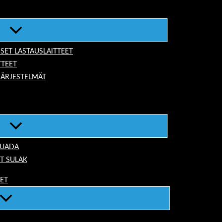
ISET LASTAUSLAITTEET
TTEET
JÄRJESTELMÄT
TUADA
T SULAK
EET