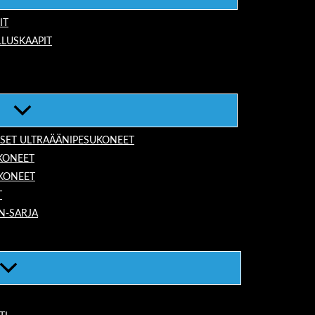
IT
LUSKAAPIT
ISET ULTRAÄÄNIPESUKONEET
KONEET
UKONEET
T
N-SARJA