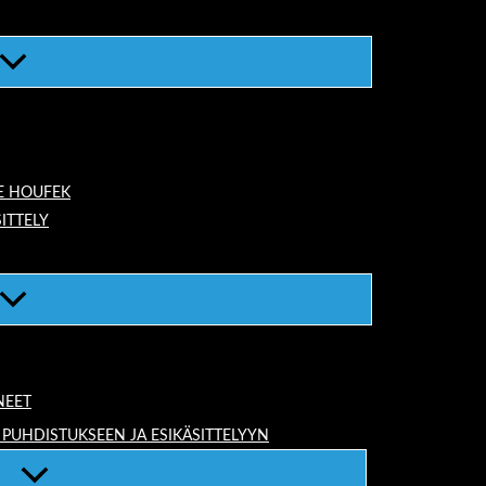
E HOUFEK
ITTELY
NEET
 PUHDISTUKSEEN JA ESIKÄSITTELYYN