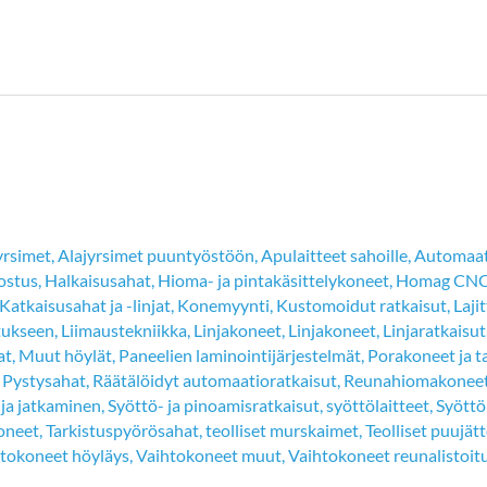
yrsimet
,
Alajyrsimet puuntyöstöön
,
Apulaitteet sahoille
,
Automaatt
ostus
,
Halkaisusahat
,
Hioma- ja pintakäsittelykoneet
,
Homag CNC-
Katkaisusahat ja -linjat
,
Konemyynti
,
Kustomoidut ratkaisut
,
Laji
tukseen
,
Liimaustekniikka
,
Linjakoneet
,
Linjakoneet
,
Linjaratkaisut
at
,
Muut höylät
,
Paneelien laminointijärjestelmät
,
Porakoneet ja t
,
Pystysahat
,
Räätälöidyt automaatioratkaisut
,
Reunahiomakonee
 ja jatkaminen
,
Syöttö- ja pinoamisratkaisut
,
syöttölaitteet
,
Syöttö
koneet
,
Tarkistuspyörösahat
,
teolliset murskaimet
,
Teolliset puujä
tokoneet höyläys
,
Vaihtokoneet muut
,
Vaihtokoneet reunalistoit