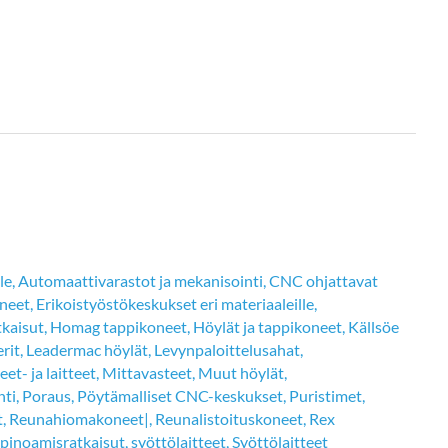
le
,
Automaattivarastot ja mekanisointi
,
CNC ohjattavat
neet
,
Erikoistyöstökeskukset eri materiaaleille
,
kaisut
,
Homag tappikoneet
,
Höylät ja tappikoneet
,
Källsöe
rit
,
Leadermac höylät
,
Levynpaloittelusahat
,
t- ja laitteet
,
Mittavasteet
,
Muut höylät
,
nti
,
Poraus
,
Pöytämalliset CNC-keskukset
,
Puristimet
,
t
,
Reunahiomakoneet|
,
Reunalistoituskoneet
,
Rex
 pinoamisratkaisut
,
syöttölaitteet
,
Syöttölaitteet