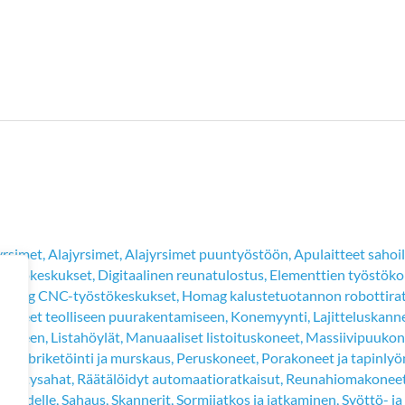
yrsimet
,
Alajyrsimet
,
Alajyrsimet puuntyöstöön
,
Apulaitteet sahoil
östökeskukset
,
Digitaalinen reunatulostus
,
Elementtien työstöko
omag CNC-työstökeskukset
,
Homag kalustetuotannon robottirat
Koneet teolliseen puurakentamiseen
,
Konemyynti
,
Lajitteluskanne
tukseen
,
Listahöylät
,
Manuaaliset listoituskoneet
,
Massiivipuukonee
öinti briketöinti ja murskaus
,
Peruskoneet
,
Porakoneet ja tapinlyö
,
Pystysahat
,
Räätälöidyt automaatioratkaisut
,
Reunahiomakonee
isuudelle
,
Sahaus
,
Skannerit
,
Sormijatkos ja jatkaminen
,
Syöttö- ja