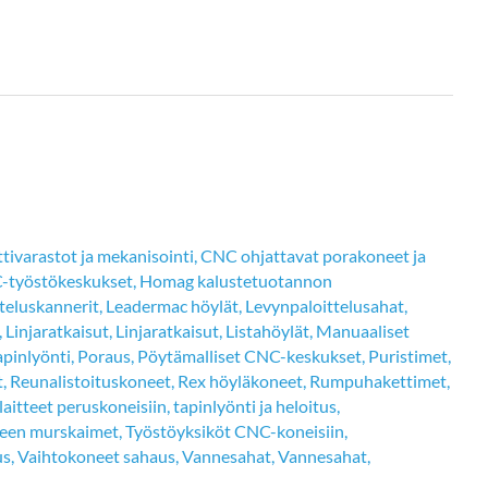
ivarastot ja mekanisointi
,
CNC ohjattavat porakoneet ja
työstökeskukset
,
Homag kalustetuotannon
tteluskannerit
,
Leadermac höylät
,
Levynpaloittelusahat
,
,
Linjaratkaisut
,
Linjaratkaisut
,
Listahöylät
,
Manuaaliset
apinlyönti
,
Poraus
,
Pöytämalliset CNC-keskukset
,
Puristimet
,
t
,
Reunalistoituskoneet
,
Rex höyläkoneet
,
Rumpuhakettimet
,
laitteet peruskoneisiin
,
tapinlyönti ja heloitus
,
tteen murskaimet
,
Työstöyksiköt CNC-koneisiin
,
us
,
Vaihtokoneet sahaus
,
Vannesahat
,
Vannesahat
,