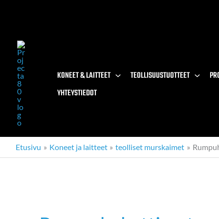
Siirry
sisältöön
KONEET & LAITTEET
TEOLLISUUSTUOTTEET
PR
YHTEYSTIEDOT
Etusivu
Koneet ja laitteet
teolliset murskaimet
Rumpuh