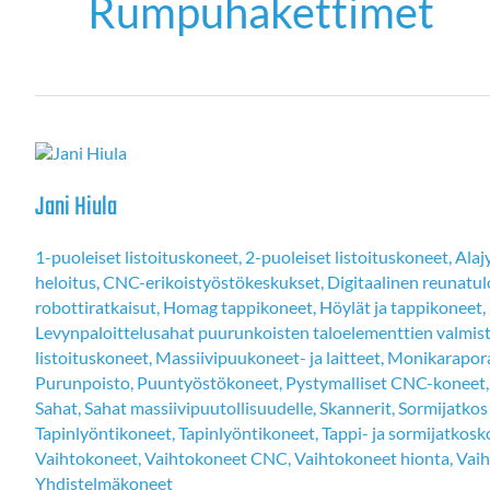
Rumpuhakettimet
Jani Hiula
1-puoleiset listoituskoneet
,
2-puoleiset listoituskoneet
,
Alaj
heloitus
,
CNC-erikoistyöstökeskukset
,
Digitaalinen reunatul
robottiratkaisut
,
Homag tappikoneet
,
Höylät ja tappikoneet
,
Levynpaloittelusahat puurunkoisten taloelementtien valmis
listoituskoneet
,
Massiivipuukoneet- ja laitteet
,
Monikarapor
Purunpoisto
,
Puuntyöstökoneet
,
Pystymalliset CNC-koneet
Sahat
,
Sahat massiivipuutollisuudelle
,
Skannerit
,
Sormijatkos
Tapinlyöntikoneet
,
Tapinlyöntikoneet
,
Tappi- ja sormijatkos
Vaihtokoneet
,
Vaihtokoneet CNC
,
Vaihtokoneet hionta
,
Vaih
Yhdistelmäkoneet