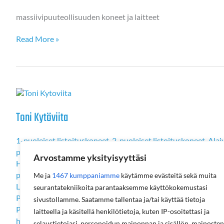
massiivipuuteollisuuden koneet ja laitteet
Jani
Read More »
Hiula
Toni Kytöviita
1-puoleiset listoituskoneet
,
2-puoleiset listoituskoneet
,
Alaj
porakoneet ja heloitus
,
CNC-erikoistyöstökeskukset
,
CNC-ty
Arvostamme yksityisyyttäsi
Halkaisusahat
,
Henkilöstö
,
Hioma- ja pintakäsittelykoneet
,
H
puristinteknologia ja tuotantolinjat
,
Katkaisusahat ja -linjat
,
Me ja
1467 kumppaniamme
käytämme evästeitä sekä muita
Levynpaloittelusahat puurunkoisten taloelementtien valmis
seurantatekniikoita parantaaksemme käyttökokemustasi
Palautuskuljettimet
,
Paneelien laminointijärjestelmät
,
Pellet
sivustollamme. Saatamme tallentaa ja/tai käyttää tietoja
Purunpoisto
,
Puuntyöstökoneet
,
Pystymalliset CNC-koneet
laitteella ja käsitellä henkilötietoja, kuten IP-osoitettasi ja
höyläkoneet
,
Rumpuhakettimet
,
Sahat
,
Sahat massiivipuutoll
selaustietojasi, personoidun mainonnan ja sisällön, mainosten