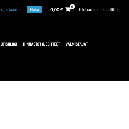
0,00
€
rojecta.ee
Haku
Kirjaudu asiakastilille
UUTISBLOGI
HINNASTOT & ESITTEET
VALMISTAJAT