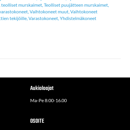
,
teolliset murskaimet
,
Teolliset puujätteen murskaimet
,
 varastokoneet
,
Vaihtokoneet muut
,
Vaihtokoneet
ien tekijöille
,
Varastokoneet
,
Yhdistelmäkoneet
Aukioloajat
Ma-Pe 8:00-16.00
OSOITE