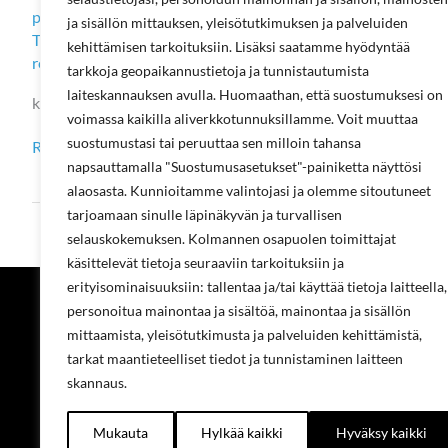
peruskoneisiin
,
tapinlyönti ja heloitus
,
Tapinlyöntikoneet
,
Ta
ja sisällön mittauksen, yleisötutkimuksen ja palveluiden
Työstöyksiköt CNC-koneisiin
,
Vaihtokoneet
,
Vaihtokoneet 
kehittämisen tarkoituksiin. Lisäksi saatamme hyödyntää
reunalistoitus
,
Vaihtokoneet sahaus
,
Vannesahat
,
Vannesaha
tarkkoja geopaikannustietoja ja tunnistautumista
laiteskannauksen avulla. Huomaathan, että suostumuksesi on
koneet teolliseen puurakentamiseen, puuntyöstökoneet
voimassa kaikilla aliverkkotunnuksillamme. Voit muuttaa
suostumustasi tai peruuttaa sen milloin tahansa
Toni
Read More »
Kytöviita
napsauttamalla "Suostumusasetukset"-painiketta näyttösi
alaosasta. Kunnioitamme valintojasi ja olemme sitoutuneet
tarjoamaan sinulle läpinäkyvän ja turvallisen
selauskokemuksen. Kolmannen osapuolen toimittajat
käsittelevät tietoja seuraaviin tarkoituksiin ja
erityisominaisuuksiin: tallentaa ja/tai käyttää tietoja laitteella,
Projecta Oy
personoitua mainontaa ja sisältöä, mainontaa ja sisällön
mittaamista, yleisötutkimusta ja palveluiden kehittämistä,
Tietoa meistä
tarkat maantieteelliset tiedot ja tunnistaminen laitteen
Yhteystiedot
skannaus.
Työpaikat
Ympäristöoh
Rekisteriselo
Mukauta
Hylkää kaikki
Hyväksy kaikki
Laskutustied