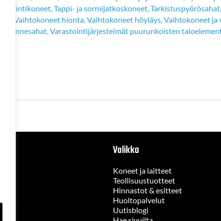
pinlyöntikoneet
,
Tappi- ja sormijatkoskoneet
,
Tarkistuspyörösahat
CNC
,
Vaihtokoneet hionta
,
Vaihtokoneet höyläys
,
Vaihtokoneet ja
t
,
Vannesahat
,
Varastointijärjestelmät puurunkoisten taloelementt
Valikko
Koneet ja laitteet
Teollisuustuotteet
Hinnastot & esitteet
jelma
Huoltopalvelut
ste
Uutisblogi
ot
Hae sivuilta