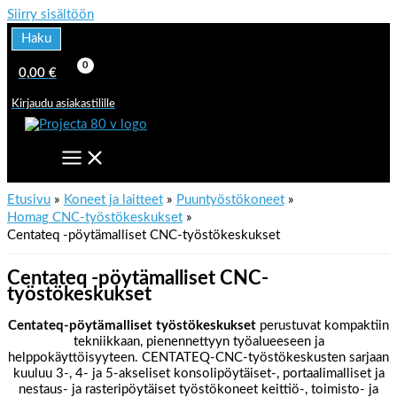
Siirry sisältöön
Haku
0,00
€
Kirjaudu asiakastilille
Etusivu
Koneet ja laitteet
Puuntyöstökoneet
Homag CNC-työstökeskukset
Centateq -pöytämalliset CNC-työstökeskukset
Centateq -pöytämalliset CNC-
työstökeskukset
Centateq-pöytämalliset työstökeskukset
perustuvat kompaktiin
tekniikkaan, pienennettyyn työalueeseen ja
helppokäyttöisyyteen. CENTATEQ-CNC-työstökeskusten sarjaan
kuuluu 3-, 4- ja 5-akseliset konsolipöytäiset-, portaalimalliset ja
nestaus- ja rasteripöytäiset työstökoneet keittiö-, toimisto- ja