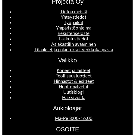
Projecta Oy
Tietoa meistä
Yhteystiedot
Työpaikat
Ympäristöohjelma
Rekisteriseloste
Laskutustiedot
Asiakastilin avaaminen
Tilaukset ja palautukset verkkokaupasta
Valikko
Koneet ja laitteet
Teollisuustuotteet
Hinnastot & esitteet
Huoltopalvelut
Uutisblogi
Hae sivuilta
Aukioloajat
Ma-Pe 8:00-16.00
OSOITE