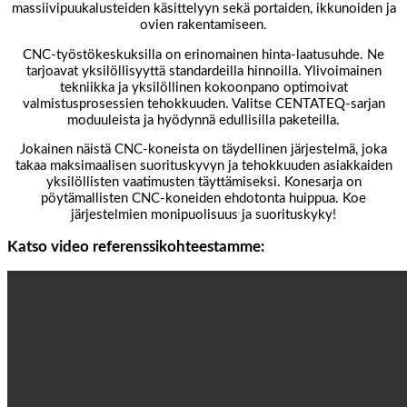
massiivipuukalusteiden käsittelyyn sekä portaiden, ikkunoiden ja
ovien rakentamiseen.
CNC-työstökeskuksilla on erinomainen hinta-laatusuhde. Ne
tarjoavat yksilöllisyyttä standardeilla hinnoilla. Ylivoimainen
tekniikka ja yksilöllinen kokoonpano optimoivat
valmistusprosessien tehokkuuden. Valitse CENTATEQ-sarjan
moduuleista ja hyödynnä edullisilla paketeilla.
Jokainen näistä CNC-koneista on täydellinen järjestelmä, joka
takaa maksimaalisen suorituskyvyn ja tehokkuuden asiakkaiden
yksilöllisten vaatimusten täyttämiseksi. Konesarja on
pöytämallisten CNC-koneiden ehdotonta huippua. Koe
järjestelmien monipuolisuus ja suorituskyky!
Katso video referenssikohteestamme: