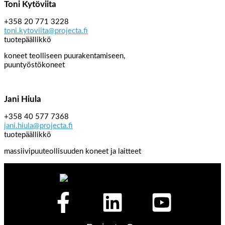
Toni Kytöviita
+358 20 771 3228
toni.kytoviita@projecta.fi
tuotepäällikkö
koneet teolliseen puurakentamiseen,
puuntyöstökoneet
Jani Hiula
+358 40 577 7368
jani.hiula@projecta.fi
tuotepäällikkö
massiivipuuteollisuuden koneet ja laitteet