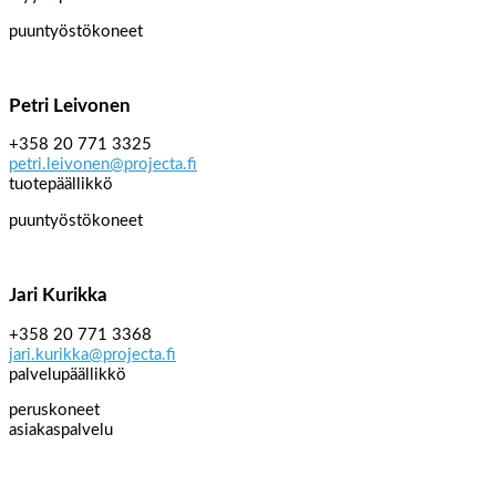
puuntyöstökoneet
Petri Leivonen
+358 20 771 3325
petri.leivonen@projecta.fi
tuotepäällikkö
puuntyöstökoneet
Jari Kurikka
+358 20 771 3368
jari.kurikka@projecta.fi
palvelupäällikkö
peruskoneet
asiakaspalvelu