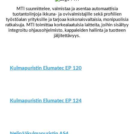
MTI suunnittelee, valmistaa ja asentaa automaattisia
tuotantolinjoja ikkuna- ja ovivalmistajille sekä profiilien
työstöalan yrityksille ja tarjoaa kokonaisvaltaisia, monipuolisia
ratkaisuja. MTI toimittaa korkealaatuisia laitteita, joihin sisältyy
integroitu ohjausohjelmisto, kappaleiden hallinta ja tuotteen
jäljitettävyys.
Kulmapuristin Elumatec EP 120
Kulmapuristin Elumatec EP 124
Nelipääkulmapuristin AS4