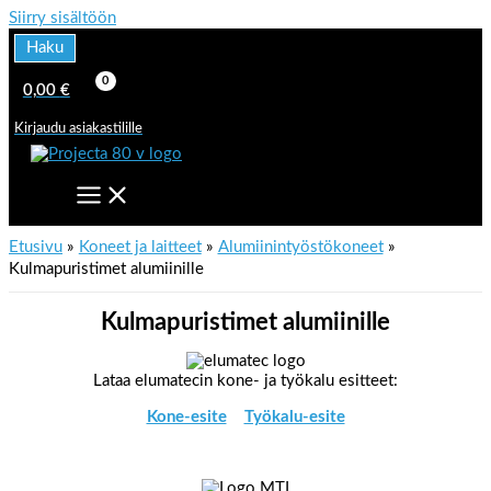
Siirry sisältöön
Haku
0,00
€
Kirjaudu asiakastilille
Etusivu
Koneet ja laitteet
Alumiinintyöstökoneet
Kulmapuristimet alumiinille
Kulmapuristimet alumiinille
Lataa elumatecin kone- ja työkalu esitteet:
Kone-esite
Työkalu-esite