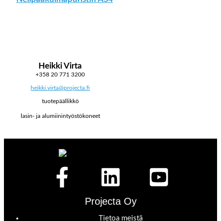
Heikki Virta
+358 20 771 3200
heikki.virta@projecta.fi
tuotepäällikkö
lasin- ja alumiinintyöstökoneet
Projecta Oy
Tietoa meistä