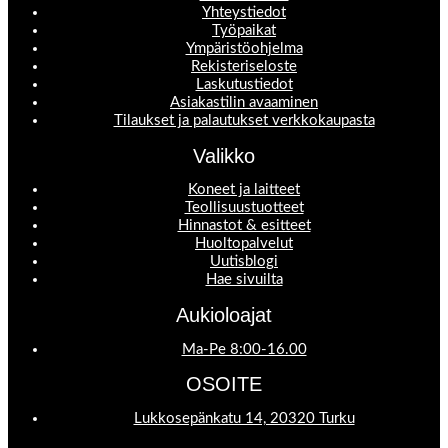
Yhteystiedot
Työpaikat
Ympäristöohjelma
Rekisteriseloste
Laskutustiedot
Asiakastilin avaaminen
Tilaukset ja palautukset verkkokaupasta
Valikko
Koneet ja laitteet
Teollisuustuotteet
Hinnastot & esitteet
Huoltopalvelut
Uutisblogi
Hae sivuilta
Aukioloajat
Ma-Pe 8:00-16.00
OSOITE
Lukkosepänkatu 14, 20320 Turku