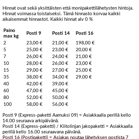
Hinnat ovat sekä yksittäisten että monipakettilähetysten hintoja.
Hinnat voimassa toistaiseksi.
Tämä
hinnasto korvaa
kaikki
aikaisemmat
hinnastot.
Kaikki hinnat alv 0
%
Paino
Posti 9
Posti 14
Posti 16
max kg
2
23,00 €
21,00 €
198,00 €
5
25,00 €
23,00 €
20,00 €
7
26,00 €
24,00 €
21,00 €
10
28,00 €
26,00 €
23,00 €
15
29,00 €
27,00 €
25,00 €
35
38,00 €
34,00 €
29,00 €
40
42,00 €
39,00 €
60
47,00 €
45,00 €
80
52,00 €
50,00 €
100
58,00 €
56,00 €
Posti
9
(Express-paketti
Aamuksi
09)
= Asiakkaalla
perillä
kello
14.00
seuraava
arkipäivänä.
Posti 14 (Express-paketti) / Kiitolinjan jakopaketti = Asiakkaalla
perillä kello 16.00 seuraavana päivänä.
Posti
16
(Postipaketti)
=
Asiakas noutaa
lähetyksen
postista 7