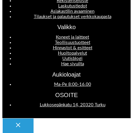
Rekisteriseloste
Laskutustiedot
Asiakastilin avaaminen
Tilaukset ja palautukset verkkokaupasta
Valikko
Koneet ja laitteet
Teollisuustuotteet
Hinnastot & esitteet
Huoltopalvelut
Uutisblogi
Hae sivuilta
Aukioloajat
Ma-Pe 8:00-16.00
OSOITE
Lukkosepänkatu 14, 20320 Turku