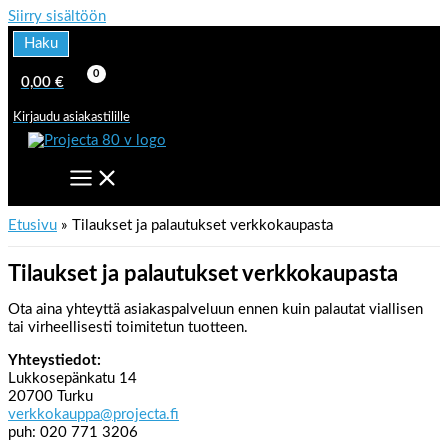
Siirry sisältöön
Haku
0,00
€
Kirjaudu asiakastilille
Etusivu
Tilaukset ja palautukset verkkokaupasta
Tilaukset ja palautukset verkkokaupasta
Ota aina yhteyttä asiakaspalveluun ennen kuin palautat viallisen
tai virheellisesti toimitetun tuotteen.
Yhteystiedot:
Lukkosepänkatu 14
20700 Turku
verkkokauppa@projecta.fi
puh: 020 771 3206