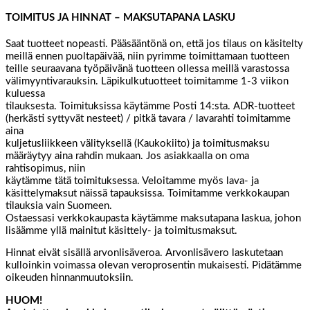
TOIMITUS JA HINNAT – MAKSUTAPANA LASKU
Saat tuotteet nopeasti. Pääsääntönä on, että jos tilaus on käsitelty
meillä ennen puoltapäivää, niin pyrimme toimittamaan tuotteen
teille seuraavana työpäivänä tuotteen ollessa meillä varastossa
välimyyntivarauksin. Läpikulkutuotteet toimitamme 1-3 viikon
kuluessa
tilauksesta. Toimituksissa käytämme Posti 14:sta. ADR-tuotteet
(herkästi syttyvät nesteet) / pitkä tavara / lavarahti toimitamme
aina
kuljetusliikkeen välityksellä (Kaukokiito) ja toimitusmaksu
määräytyy aina rahdin mukaan. Jos asiakkaalla on oma
rahtisopimus, niin
käytämme tätä toimituksessa. Veloitamme myös lava- ja
käsittelymaksut näissä tapauksissa. Toimitamme verkkokaupan
tilauksia vain Suomeen.
Ostaessasi verkkokaupasta käytämme maksutapana laskua, johon
lisäämme yllä mainitut käsittely- ja toimitusmaksut.
Hinnat eivät sisällä arvonlisäveroa. Arvonlisävero laskutetaan
kulloinkin voimassa olevan veroprosentin mukaisesti. Pidätämme
oikeuden hinnanmuutoksiin.
HUOM!