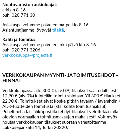
Noutovaraston aukioloajat:
arkisin 8-16
puh: 020 771 30
Asiakaspalvelumme palvelee ma-pe klo 8-16.
Asiantuntijamme löytyvät
täältä
.
Rahti ja toimitus:
Asiakaspalvelumme palvelee joka päivä klo 8-16.
puh: 020 771 3206
verkkokauppa@projecta.fi
VERKKOKAUPAN MYYNTI- JA TOIMITUSEHDOT –
HINNAT
Verkkokaupassa alle 300 € (alv 0%) tilaukset saat edullisesti
12,90 € (alv 0%) kiinteään toimitushintaan. Yli 300 € tilaukset
22,90 €. Toimitukset eivät koske pitkän tavaran / lavarahdin /
ADR-tuotteiden toimitusta (kts. kohta toimitusmaksut).
Puhelimella tai sähköpostilla tehdyt tilaukset veloitetaan alla
olevien normaalien toimitusmaksujen mukaisesti. Voit myös
noutaa verkkokaupan tilaukset suoraan varastoltamme
Lukkosepänkatu 14, Turku 20320.