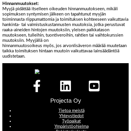
Hinnanmuutokset:
Myyjä pidättää itselleen oikeuden hinnanmuutokseen, mikäli
sopimuksen syntymisen jälkeen on tapahtunut myyjän
toiminnasta riippumattomia ja toimituksen kohteeseen vaikuttavia
hankinta- tai valmistuskustannusten muutoksia, jotka perustuvat
raaka-aineiden hintojen muutoksiin, yleisen palkkatason
muutokseen, tulleihin, tuontiveroihin, rahtien tai vaihtokurssien
muutoksiin. Myyjällä on
hinnanmuutosoikeus myös, jos arvonlisäveron määrää muutetaan
taikka toimituksen hintaan muutoin vaikuttavaa lainsäädäntöä
uudistetaan.
Projecta Oy
Tietoa meistä
Yhteystiedot
Työpaikat
Ympäristöohjelma