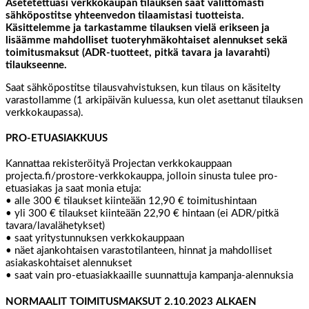
Asetetettuasi verkkokaupan tilauksen saat välittömästi
sähköpostitse yhteenvedon tilaamistasi tuotteista.
Käsittelemme ja tarkastamme tilauksen vielä erikseen ja
lisäämme mahdolliset tuoteryhmäkohtaiset alennukset sekä
toimitusmaksut (ADR-tuotteet, pitkä tavara ja lavarahti)
tilaukseenne.
Saat sähköpostitse tilausvahvistuksen, kun tilaus on käsitelty
varastollamme (1 arkipäivän kuluessa, kun olet asettanut tilauksen
verkkokaupassa).
PRO-ETUASIAKKUUS
Kannattaa rekisteröityä Projectan verkkokauppaan
projecta.fi/prostore-verkkokauppa, jolloin sinusta tulee pro-
etuasiakas ja saat monia etuja:
• alle 300 € tilaukset kiinteään 12,90 € toimitushintaan
• yli 300 € tilaukset kiinteään 22,90 € hintaan (ei ADR/pitkä
tavara/lavalähetykset)
• saat yritystunnuksen verkkokauppaan
• näet ajankohtaisen varastotilanteen, hinnat ja mahdolliset
asiakaskohtaiset alennukset
• saat vain pro-etuasiakkaaille suunnattuja kampanja-alennuksia
NORMAALIT TOIMITUSMAKSUT 2.10.2023 ALKAEN