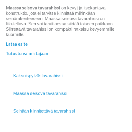
Maassa seisova tavarahissi
on kevyt ja itsekantava
konstruktio, jota ei tarvitse kiinnittää mihinkään
seinärakenteeseen. Maassa seisova tavarahissi on
liikuteltava. Sen voi tarvittaessa siirtää toiseen paikkaan.
Siirrettävä tavarahissi on kompakti ratkaisu kevyemmille
kuormille.
Lataa esite
Tutustu valmistajaan
Kaksoispylvästavarahissi
Maassa seisova tavarahissi
Seinään kiinnitettävä tavarahissi