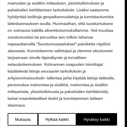
mainosten ja sisällön mittauksen, yleisötutkimuksen ja
Ympäristöohjelma
Rekisteriseloste
palveluiden kehittämisen tarkoituksiin. Lisäksi saatamme
Laskutustiedot
hyödyntää tarkkoja geopaikannustietoja ja tunnistautumista
Asiakastilin avaaminen
laiteskannauksen avulla. Huomaathan, että suostumuksesi
Tilaukset ja palautukset verkkokaupasta
on voimassa kaikilla aliverkkotunnuksillamme. Voit muuttaa
Valikko
suostumustasi tai peruuttaa sen milloin tahansa
napsauttamalla "Suostumusasetukset"-painiketta näyttösi
Koneet ja laitteet
Teollisuustuotteet
alaosasta. Kunnioitamme valintojasi ja olemme sitoutuneet
Hinnastot & esitteet
tarjoamaan sinulle läpinäkyvän ja turvallisen
Huoltopalvelut
selauskokemuksen. Kolmannen osapuolen toimittajat
Uutisblogi
Hae sivuilta
käsittelevät tietoja seuraaviin tarkoituksiin ja
erityisominaisuuksiin: tallentaa ja/tai käyttää tietoja laitteella,
Aukioloajat
personoitua mainontaa ja sisältöä, mainontaa ja sisällön
Ma-Pe 8:00-16.00
mittaamista, yleisötutkimusta ja palveluiden kehittämistä,
tarkat maantieteelliset tiedot ja tunnistaminen laitteen
skannaus.
OSOITE
Mukauta
Hylkää kaikki
Hyväksy kaikki
Lukkosepänkatu 14, 20320 Turku