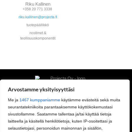
Riku Kallinen
+358 20 771 3338
riku.kallinen@projecta.fi
tuotepäällikkö
nostimet &
teollisuuskomponentit
Arvostamme yksityisyyttäsi
Me ja
1467 kumppaniamme
käytämme evästeitä sekä muita
seurantatekniikoita parantaaksemme käyttökokemustasi
Projecta Oy
sivustollamme. Saatamme tallentaa ja/tai käyttää tietoja
Tietoa meistä
laitteella ja käsitellä henkilötietoja, kuten IP-osoitettasi ja
Yhteystiedot
selaustietojasi, personoidun mainonnan ja sisällön,
Työpaikat