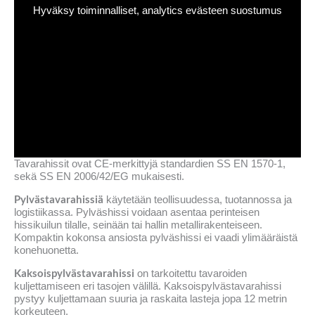
Hyväksy toiminnalliset, analytics evästeen suostumus
Tavarahissit ovat CE-merkittyjä standardien SS EN 1570-1,
sekä SS EN 2006/42/EG mukaisesti.
Pylvästavarahissiä
käytetään teollisuudessa, tuotannossa ja
logistiikassa. Pylväshissi voidaan asentaa perinteisen
hissikuilun tilalle, seinään tai hallin metallirakenteiseen.
Kompaktin kokonsa ansiosta pylväshissi ei vaadi ylimääräistä
konehuonetta.
Kaksoispylvästavarahissi
on tarkoitettu tavaroiden
kuljettamiseen eri tasojen välillä. Kaksoispylvästavarahissi
pystyy kuljettamaan suuria ja raskaita lasteja jopa 12 metrin
korkeuteen.