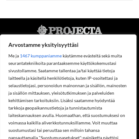
Arvostamme yksityisyyttäsi
Me ja
1467 kumppaniamme
käytämme evästeitä sekä muita
seurantatekniikoita parantaaksemme käyttökokemustasi
Projecta Oy
sivustollamme. Saatamme tallentaa ja/tai käyttää tietoja
Tietoa meistä
laitteella ja käsitellä henkilötietoja, kuten IP-osoitettasi ja
Yhteystiedot
selaustietojasi, personoidun mainonnan ja sisällön, mainosten
Työpaikat
ja sisällön mittauksen, yleisötutkimuksen ja palveluiden
Ympäristöohjelma
Rekisteriseloste
kehittämisen tarkoituksiin. Lisäksi saatamme hyödyntää
Laskutustiedot
tarkkoja geopaikannustietoja ja tunnistautumista
Asiakastilin avaaminen
laiteskannauksen avulla. Huomaathan, että suostumuksesi on
Tilaukset ja palautukset verkkokaupasta
voimassa kaikilla aliverkkotunnuksillamme. Voit muuttaa
Valikko
suostumustasi tai peruuttaa sen milloin tahansa
napsauttamalla "Suostumusasetukset"-painiketta näyttösi