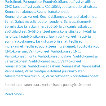
Puristimet
,
Purunpoisto
,
Puuntyöstökoneet
,
Pystymalliset
CNC-koneet
,
Pystysahat
,
Räätälöidyt automaatioratkaisut
,
Reunahiomakoneet
,
Reunahiomakoneet|
,
Reunalistoituskoneet
,
Rex höyläkoneet
,
Rumpuhakettimet
,
Sahat
,
Sahat massiivipuutollisuudelle
,
Sahaus
,
Skannerit
,
Sormijatkos ja jatkaminen
,
Syöttö- ja pinoamisratkaisut
,
syöttölaitteet
,
Syöttölaitteet peruskoneisiin
,
tapinlyönti ja
heloitus
,
Tapinlyöntikoneet
,
Tapinlyöntikoneet
,
Tappi- ja
sormijatkoskoneet
,
Tarkistuspyörösahat
,
teolliset
murskaimet
,
Teolliset puujätteen murskaimet
,
Työstöyksiköt
CNC-koneisiin
,
Vaihtokoneet
,
Vaihtokoneet CNC
,
Vaihtokoneet hionta
,
Vaihtokoneet höyläys
,
Vaihtokoneet ja
varastokoneet
,
Vaihtokoneet muut
,
Vaihtokoneet
reunalistoitus
,
Vaihtokoneet sahaus
,
Vannesahat
,
Vannesahat
,
Vannesahat
,
Varastointijärjestelmät puurunkoisten
taloelementtien tekijöille
,
Varastokoneet
,
Yhdistelmäkoneet
koneet teolliseen puurakentamiseen, puuntyöstökoneet
Toni
Read More »
Kytöviita