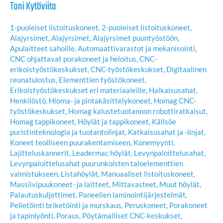
Toni Kytöviita
1-puoleiset listoituskoneet
,
2-puoleiset listoituskoneet
,
Alajyrsimet
,
Alajyrsimet
,
Alajyrsimet puuntyöstöön
,
Apulaitteet sahoille
,
Automaattivarastot ja mekanisointi
,
CNC ohjattavat porakoneet ja heloitus
,
CNC-
erikoistyöstökeskukset
,
CNC-työstökeskukset
,
Digitaalinen
reunatulostus
,
Elementtien työstökoneet
,
Erikoistyöstökeskukset eri materiaaleille
,
Halkaisusahat
,
Henkilöstö
,
Hioma- ja pintakäsittelykoneet
,
Homag CNC-
työstökeskukset
,
Homag kalustetuotannon robottiratkaisut
,
Homag tappikoneet
,
Höylät ja tappikoneet
,
Källsöe
puristinteknologia ja tuotantolinjat
,
Katkaisusahat ja -linjat
,
Koneet teolliseen puurakentamiseen
,
Konemyynti
,
Lajitteluskannerit
,
Leadermac höylät
,
Levynpaloittelusahat
,
Levynpaloittelusahat puurunkoisten taloelementtien
valmistukseen
,
Listahöylät
,
Manuaaliset listoituskoneet
,
Massiivipuukoneet- ja laitteet
,
Mittavasteet
,
Muut höylät
,
Palautuskuljettimet
,
Paneelien laminointijärjestelmät
,
Pelletöinti briketöinti ja murskaus
,
Peruskoneet
,
Porakoneet
ja tapinlyönti
,
Poraus
,
Pöytämalliset CNC-keskukset
,