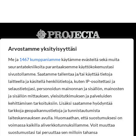
Arvostamme yksityisyyttäsi
Me ja
1467 kumppaniamme
käytämme evästeitä sekä muita
seurantatekniikoita parantaaksemme käyttökokemustasi
Projecta Oy
sivustollamme. Saatamme tallentaa ja/tai käyttää tietoja
Tietoa meistä
laitteella ja käsitellä henkilötietoja, kuten IP-osoitettasi ja
Yhteystiedot
selaustietojasi, personoidun mainonnan ja sisällön, mainosten
Työpaikat
ja sisällön mittauksen, yleisötutkimuksen ja palveluiden
Ympäristöohjelma
Rekisteriseloste
kehittämisen tarkoituksiin. Lisäksi saatamme hyödyntää
Laskutustiedot
tarkkoja geopaikannustietoja ja tunnistautumista
Asiakastilin avaaminen
laiteskannauksen avulla. Huomaathan, että suostumuksesi on
Tilaukset ja palautukset verkkokaupasta
voimassa kaikilla aliverkkotunnuksillamme. Voit muuttaa
Valikko
suostumustasi tai peruuttaa sen milloin tahansa