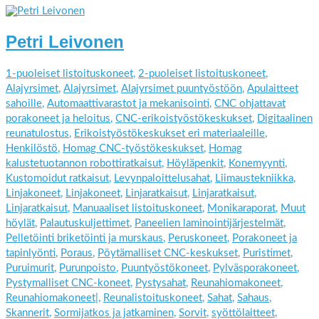
Petri Leivonen
1-puoleiset listoituskoneet
,
2-puoleiset listoituskoneet
,
Alajyrsimet
,
Alajyrsimet
,
Alajyrsimet puuntyöstöön
,
Apulaitteet
sahoille
,
Automaattivarastot ja mekanisointi
,
CNC ohjattavat
porakoneet ja heloitus
,
CNC-erikoistyöstökeskukset
,
Digitaalinen
reunatulostus
,
Erikoistyöstökeskukset eri materiaaleille
,
Henkilöstö
,
Homag CNC-työstökeskukset
,
Homag
kalustetuotannon robottiratkaisut
,
Höyläpenkit
,
Konemyynti
,
Kustomoidut ratkaisut
,
Levynpaloittelusahat
,
Liimaustekniikka
,
Linjakoneet
,
Linjakoneet
,
Linjaratkaisut
,
Linjaratkaisut
,
Linjaratkaisut
,
Manuaaliset listoituskoneet
,
Monikaraporat
,
Muut
höylät
,
Palautuskuljettimet
,
Paneelien laminointijärjestelmät
,
Pelletöinti briketöinti ja murskaus
,
Peruskoneet
,
Porakoneet ja
tapinlyönti
,
Poraus
,
Pöytämalliset CNC-keskukset
,
Puristimet
,
Puruimurit
,
Purunpoisto
,
Puuntyöstökoneet
,
Pylväsporakoneet
,
Pystymalliset CNC-koneet
,
Pystysahat
,
Reunahiomakoneet
,
Reunahiomakoneet|
,
Reunalistoituskoneet
,
Sahat
,
Sahaus
,
Skannerit
,
Sormijatkos ja jatkaminen
,
Sorvit
,
syöttölaitteet
,