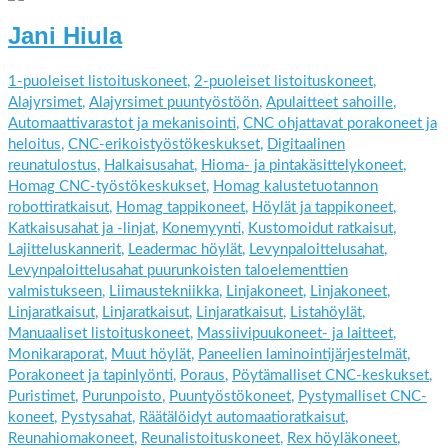
Jani Hiula
1-puoleiset listoituskoneet
,
2-puoleiset listoituskoneet
,
Alajyrsimet
,
Alajyrsimet puuntyöstöön
,
Apulaitteet sahoille
,
Automaattivarastot ja mekanisointi
,
CNC ohjattavat porakoneet ja
heloitus
,
CNC-erikoistyöstökeskukset
,
Digitaalinen
reunatulostus
,
Halkaisusahat
,
Hioma- ja pintakäsittelykoneet
,
Homag CNC-työstökeskukset
,
Homag kalustetuotannon
robottiratkaisut
,
Homag tappikoneet
,
Höylät ja tappikoneet
,
Katkaisusahat ja -linjat
,
Konemyynti
,
Kustomoidut ratkaisut
,
Lajitteluskannerit
,
Leadermac höylät
,
Levynpaloittelusahat
,
Levynpaloittelusahat puurunkoisten taloelementtien
valmistukseen
,
Liimaustekniikka
,
Linjakoneet
,
Linjakoneet
,
Linjaratkaisut
,
Linjaratkaisut
,
Linjaratkaisut
,
Listahöylät
,
Manuaaliset listoituskoneet
,
Massiivipuukoneet- ja laitteet
,
Monikaraporat
,
Muut höylät
,
Paneelien laminointijärjestelmät
,
Porakoneet ja tapinlyönti
,
Poraus
,
Pöytämalliset CNC-keskukset
,
Puristimet
,
Purunpoisto
,
Puuntyöstökoneet
,
Pystymalliset CNC-
koneet
,
Pystysahat
,
Räätälöidyt automaatioratkaisut
,
Reunahiomakoneet
,
Reunalistoituskoneet
,
Rex höyläkoneet
,