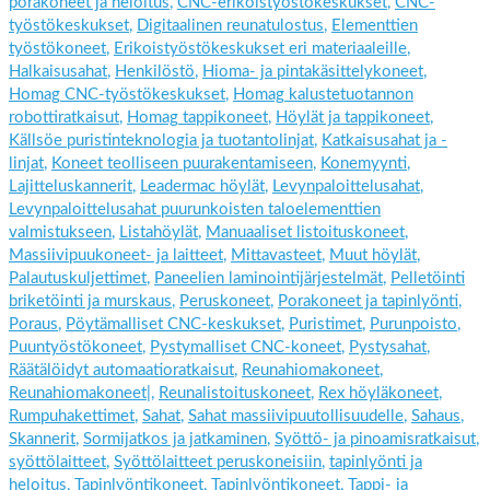
porakoneet ja heloitus
,
CNC-erikoistyöstökeskukset
,
CNC-
työstökeskukset
,
Digitaalinen reunatulostus
,
Elementtien
työstökoneet
,
Erikoistyöstökeskukset eri materiaaleille
,
Halkaisusahat
,
Henkilöstö
,
Hioma- ja pintakäsittelykoneet
,
Homag CNC-työstökeskukset
,
Homag kalustetuotannon
robottiratkaisut
,
Homag tappikoneet
,
Höylät ja tappikoneet
,
Källsöe puristinteknologia ja tuotantolinjat
,
Katkaisusahat ja -
linjat
,
Koneet teolliseen puurakentamiseen
,
Konemyynti
,
Lajitteluskannerit
,
Leadermac höylät
,
Levynpaloittelusahat
,
Levynpaloittelusahat puurunkoisten taloelementtien
valmistukseen
,
Listahöylät
,
Manuaaliset listoituskoneet
,
Massiivipuukoneet- ja laitteet
,
Mittavasteet
,
Muut höylät
,
Palautuskuljettimet
,
Paneelien laminointijärjestelmät
,
Pelletöinti
briketöinti ja murskaus
,
Peruskoneet
,
Porakoneet ja tapinlyönti
,
Poraus
,
Pöytämalliset CNC-keskukset
,
Puristimet
,
Purunpoisto
,
Puuntyöstökoneet
,
Pystymalliset CNC-koneet
,
Pystysahat
,
Räätälöidyt automaatioratkaisut
,
Reunahiomakoneet
,
Reunahiomakoneet|
,
Reunalistoituskoneet
,
Rex höyläkoneet
,
Rumpuhakettimet
,
Sahat
,
Sahat massiivipuutollisuudelle
,
Sahaus
,
Skannerit
,
Sormijatkos ja jatkaminen
,
Syöttö- ja pinoamisratkaisut
,
syöttölaitteet
,
Syöttölaitteet peruskoneisiin
,
tapinlyönti ja
heloitus
,
Tapinlyöntikoneet
,
Tapinlyöntikoneet
,
Tappi- ja