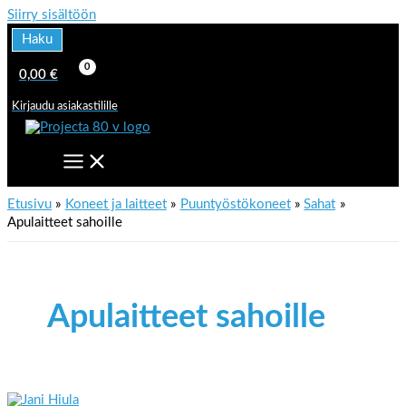
Siirry sisältöön
Haku
0,00
€
Kirjaudu asiakastilille
Etusivu
Koneet ja laitteet
Puuntyöstökoneet
Sahat
Apulaitteet sahoille
Apulaitteet sahoille