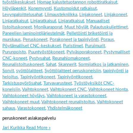
työstökeskukset
,
Homag kalustetuotannon robottiratkaisut
,
Höyläpenkit
,
Konemyynti
,
Kustomoidut ratkaisut
,
Levynpaloittelusahat
,
Liimaustekniikka
,
Linjakoneet
,
Linjakoneet
,
Linjaratkaisut
,
Linjaratkaisut
,
Linjaratkaisut
,
Manuaaliset
listoituskoneet
,
Monikaraporat
,
Muut höylät
,
Palautuskuljettimet
,
Paneelien laminointijärjestelmät
,
Pelletöinti briketöinti ja
murskaus
,
Peruskoneet
,
Porakoneet ja tapinlyönti
,
Poraus
,
Pöytämalliset CNC-keskukset
,
Puristimet
,
Puruimurit
,
Purunpoisto
,
Puuntyöstökoneet
,
Pylväsporakoneet
,
Pystymalliset
CNC-koneet
,
Pystysahat
,
Reunahiomakoneet
,
Reunalistoituskoneet
,
Sahat
,
Skannerit
,
Sormijatkos ja jatkaminen
,
Sorvit
,
syöttölaitteet
,
Syöttölaitteet peruskoneisiin
,
tapinlyönti ja
heloitus
,
Tapinlyöntikoneet
,
Tapinlyöntikoneet
,
Tarkistuspyörösahat
,
Turvavarusteet
,
Työstöyksiköt CNC-
koneisiin
,
Vaihtokoneet
,
Vaihtokoneet CNC
,
Vaihtokoneet hionta
,
Vaihtokoneet höyläys
,
Vaihtokoneet ja varastokoneet
,
Vaihtokoneet muut
,
Vaihtokoneet reunalistoitus
,
Vaihtokoneet
sahaus
,
Varastokoneet
,
Yhdistelmäkoneet
peruskoneet asiakaspalvelu
Jari Kurikka
Read More »