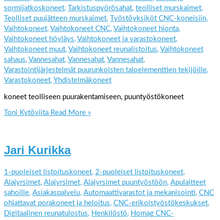
sormijatkoskoneet
,
Tarkistuspyörösahat
,
teolliset murskaimet
,
Teolliset puujätteen murskaimet
,
Työstöyksiköt CNC-koneisiin
,
Vaihtokoneet
,
Vaihtokoneet CNC
,
Vaihtokoneet hionta
,
Vaihtokoneet höyläys
,
Vaihtokoneet ja varastokoneet
,
Vaihtokoneet muut
,
Vaihtokoneet reunalistoitus
,
Vaihtokoneet
sahaus
,
Vannesahat
,
Vannesahat
,
Vannesahat
,
Varastointijärjestelmät puurunkoisten taloelementtien tekijöille
,
Varastokoneet
,
Yhdistelmäkoneet
koneet teolliseen puurakentamiseen, puuntyöstökoneet
Toni Kytöviita
Read More »
Jari Kurikka
1-puoleiset listoituskoneet
,
2-puoleiset listoituskoneet
,
Alajyrsimet
,
Alajyrsimet
,
Alajyrsimet puuntyöstöön
,
Apulaitteet
sahoille
,
Asiakaspalvelu
,
Automaattivarastot ja mekanisointi
,
CNC
ohjattavat porakoneet ja heloitus
,
CNC-erikoistyöstökeskukset
,
Digitaalinen reunatulostus
,
Henkilöstö
,
Homag CNC-