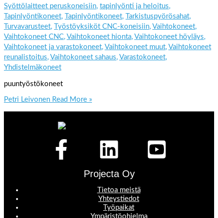
Syöttölaitteet peruskoneisiin
,
tapinlyönti ja heloitus
,
Tapinlyöntikoneet
,
Tapinlyöntikoneet
,
Tarkistuspyörösahat
,
Turvavarusteet
,
Työstöyksiköt CNC-koneisiin
,
Vaihtokoneet
,
Vaihtokoneet CNC
,
Vaihtokoneet hionta
,
Vaihtokoneet höyläys
,
Vaihtokoneet ja varastokoneet
,
Vaihtokoneet muut
,
Vaihtokoneet
reunalistoitus
,
Vaihtokoneet sahaus
,
Varastokoneet
,
Yhdistelmäkoneet
puuntyöstökoneet
Petri Leivonen
Read More »
Projecta Oy
Tietoa meistä
Yhteystiedot
Työpaikat
Ympäristöohjelma