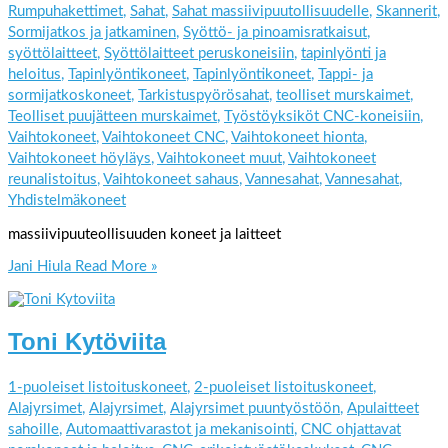
Rumpuhakettimet
,
Sahat
,
Sahat massiivipuutollisuudelle
,
Skannerit
,
Sormijatkos ja jatkaminen
,
Syöttö- ja pinoamisratkaisut
,
syöttölaitteet
,
Syöttölaitteet peruskoneisiin
,
tapinlyönti ja
heloitus
,
Tapinlyöntikoneet
,
Tapinlyöntikoneet
,
Tappi- ja
sormijatkoskoneet
,
Tarkistuspyörösahat
,
teolliset murskaimet
,
Teolliset puujätteen murskaimet
,
Työstöyksiköt CNC-koneisiin
,
Vaihtokoneet
,
Vaihtokoneet CNC
,
Vaihtokoneet hionta
,
Vaihtokoneet höyläys
,
Vaihtokoneet muut
,
Vaihtokoneet
reunalistoitus
,
Vaihtokoneet sahaus
,
Vannesahat
,
Vannesahat
,
Yhdistelmäkoneet
massiivipuuteollisuuden koneet ja laitteet
Jani Hiula
Read More »
Toni Kytöviita
1-puoleiset listoituskoneet
,
2-puoleiset listoituskoneet
,
Alajyrsimet
,
Alajyrsimet
,
Alajyrsimet puuntyöstöön
,
Apulaitteet
sahoille
,
Automaattivarastot ja mekanisointi
,
CNC ohjattavat