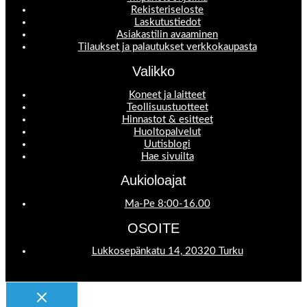
Rekisteriseloste
Laskutustiedot
Asiakastilin avaaminen
Tilaukset ja palautukset verkkokaupasta
Valikko
Koneet ja laitteet
Teollisuustuotteet
Hinnastot & esitteet
Huoltopalvelut
Uutisblogi
Hae sivuilta
Aukioloajat
Ma-Pe 8:00-16.00
OSOITE
Lukkosepänkatu 14, 20320 Turku