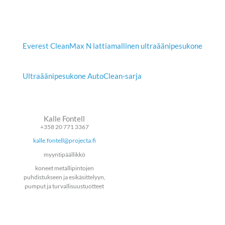
Everest CleanMax N lattiamallinen ultraäänipesukone
Ultraäänipesukone AutoClean-sarja
Kalle Fontell
+358 20 771 3367
kalle.fontell@projecta.fi
myyntipäällikkö
koneet metallipintojen
puhdistukseen ja esikäsittelyyn,
pumput ja turvallisuustuotteet