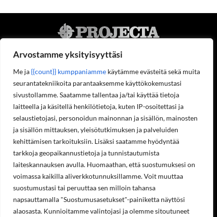
Arvostamme yksityisyyttäsi
Me ja
{{count}} kumppaniamme
käytämme evästeitä sekä muita
seurantatekniikoita parantaaksemme käyttökokemustasi
Projecta Oy
sivustollamme. Saatamme tallentaa ja/tai käyttää tietoja
Tietoa meistä
laitteella ja käsitellä henkilötietoja, kuten IP-osoitettasi ja
Yhteystiedot
selaustietojasi, personoidun mainonnan ja sisällön, mainosten
Työpaikat
ja sisällön mittauksen, yleisötutkimuksen ja palveluiden
Ympäristöohjelma
Rekisteriseloste
kehittämisen tarkoituksiin. Lisäksi saatamme hyödyntää
Laskutustiedot
tarkkoja geopaikannustietoja ja tunnistautumista
Asiakastilin avaaminen
laiteskannauksen avulla. Huomaathan, että suostumuksesi on
Tilaukset ja palautukset verkkokaupasta
voimassa kaikilla aliverkkotunnuksillamme. Voit muuttaa
Valikko
suostumustasi tai peruuttaa sen milloin tahansa
napsauttamalla "Suostumusasetukset"-painiketta näyttösi
Koneet ja laitteet
Teollisuustuotteet
alaosasta. Kunnioitamme valintojasi ja olemme sitoutuneet