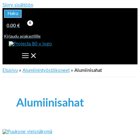
Siirry sisältöön
Haku
0,00
€
Kirjaudu asiakastilille
Etusivu
Alumiinintyöstökoneet
Alumiinisahat
Alumiinisahat