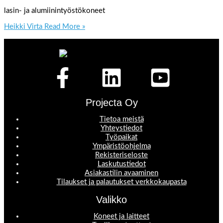
lasin- ja alumiinintyöstökoneet
Heikki Virta
Read More »
Projecta Oy
Tietoa meistä
Yhteystiedot
Työpaikat
Ympäristöohjelma
Rekisteriseloste
Laskutustiedot
Asiakastilin avaaminen
Tilaukset ja palautukset verkkokaupasta
Valikko
Koneet ja laitteet