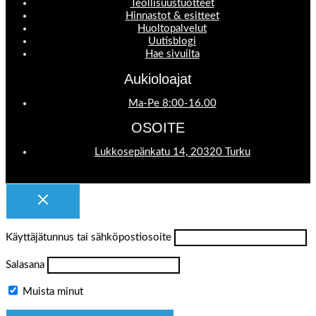
Teollisuustuotteet
Hinnastot & esitteet
Huoltopalvelut
Uutisblogi
Hae sivuilta
Aukioloajat
Ma-Pe 8:00-16.00
OSOITE
Lukkosepänkatu 14, 20320 Turku
Käyttäjätunnus tai sähköpostiosoite
Salasana
Muista minut