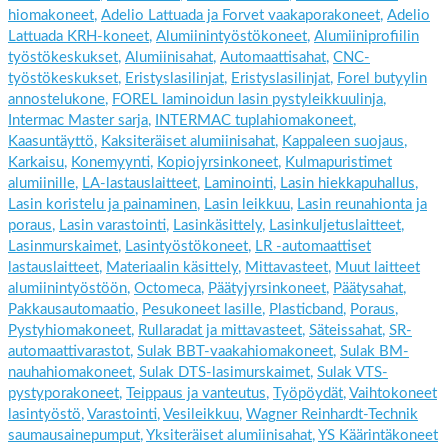
hiomakoneet
,
Adelio Lattuada ja Forvet vaakaporakoneet
,
Adelio
Lattuada KRH-koneet
,
Alumiinintyöstökoneet
,
Alumiiniprofiilin
työstökeskukset
,
Alumiinisahat
,
Automaattisahat
,
CNC-
työstökeskukset
,
Eristyslasilinjat
,
Eristyslasilinjat
,
Forel butyylin
annostelukone
,
FOREL laminoidun lasin pystyleikkuulinja
,
Intermac Master sarja
,
INTERMAC tuplahiomakoneet
,
Kaasuntäyttö
,
Kaksiteräiset alumiinisahat
,
Kappaleen suojaus
,
Karkaisu
,
Konemyynti
,
Kopiojyrsinkoneet
,
Kulmapuristimet
alumiinille
,
LA-lastauslaitteet
,
Laminointi
,
Lasin hiekkapuhallus
,
Lasin koristelu ja painaminen
,
Lasin leikkuu
,
Lasin reunahionta ja
poraus
,
Lasin varastointi
,
Lasinkäsittely
,
Lasinkuljetuslaitteet
,
Lasinmurskaimet
,
Lasintyöstökoneet
,
LR -automaattiset
lastauslaitteet
,
Materiaalin käsittely
,
Mittavasteet
,
Muut laitteet
alumiinintyöstöön
,
Octomeca
,
Päätyjyrsinkoneet
,
Päätysahat
,
Pakkausautomaatio
,
Pesukoneet lasille
,
Plasticband
,
Poraus
,
Pystyhiomakoneet
,
Rullaradat ja mittavasteet
,
Säteissahat
,
SR-
automaattivarastot
,
Sulak BBT-vaakahiomakoneet
,
Sulak BM-
nauhahiomakoneet
,
Sulak DTS-lasimurskaimet
,
Sulak VTS-
pystyporakoneet
,
Teippaus ja vanteutus
,
Työpöydät
,
Vaihtokoneet
lasintyöstö
,
Varastointi
,
Vesileikkuu
,
Wagner Reinhardt-Technik
saumausainepumput
,
Yksiteräiset alumiinisahat
,
YS Käärintäkoneet