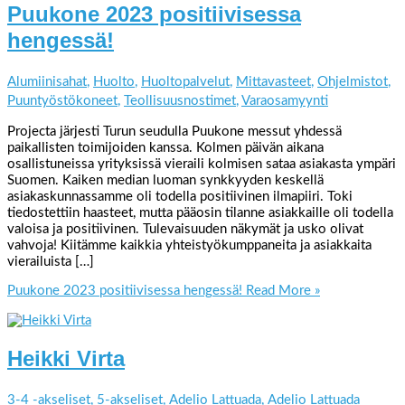
Puukone 2023 positiivisessa
hengessä!
Alumiinisahat
,
Huolto
,
Huoltopalvelut
,
Mittavasteet
,
Ohjelmistot
,
Puuntyöstökoneet
,
Teollisuusnostimet
,
Varaosamyynti
Projecta järjesti Turun seudulla Puukone messut yhdessä
paikallisten toimijoiden kanssa. Kolmen päivän aikana
osallistuneissa yrityksissä vieraili kolmisen sataa asiakasta ympäri
Suomen. Kaiken median luoman synkkyyden keskellä
asiakaskunnassamme oli todella positiivinen ilmapiiri. Toki
tiedostettiin haasteet, mutta pääosin tilanne asiakkaille oli todella
valoisa ja positiivinen. Tulevaisuuden näkymät ja usko olivat
vahvoja! Kiitämme kaikkia yhteistyökumppaneita ja asiakkaita
vierailuista […]
Puukone 2023 positiivisessa hengessä!
Read More »
Heikki Virta
3-4 -akseliset
,
5-akseliset
,
Adelio Lattuada
,
Adelio Lattuada