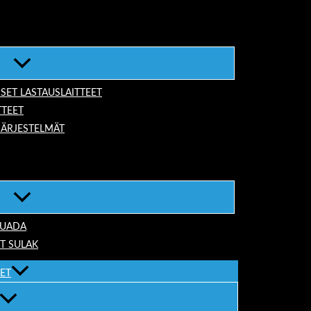
ISET LASTAUSLAITTEET
TTEET
JÄRJESTELMÄT
TUADA
T SULAK
EET