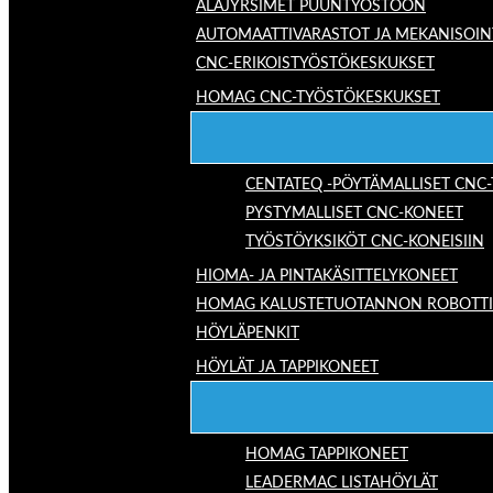
ALAJYRSIMET PUUNTYÖSTÖÖN
AUTOMAATTIVARASTOT JA MEKANISOIN
CNC-ERIKOISTYÖSTÖKESKUKSET
HOMAG CNC-TYÖSTÖKESKUKSET
CENTATEQ -PÖYTÄMALLISET CNC
PYSTYMALLISET CNC-KONEET
TYÖSTÖYKSIKÖT CNC-KONEISIIN
HIOMA- JA PINTAKÄSITTELYKONEET
HOMAG KALUSTETUOTANNON ROBOTTIRA
HÖYLÄPENKIT
HÖYLÄT JA TAPPIKONEET
HOMAG TAPPIKONEET
LEADERMAC LISTAHÖYLÄT