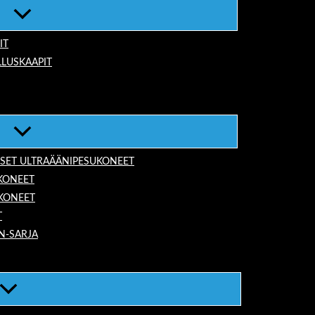
IT
LUSKAAPIT
ISET ULTRAÄÄNIPESUKONEET
KONEET
UKONEET
T
N-SARJA