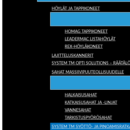
HÖYLÄT JA TAPPIKONEET
HOMAG TAPPIKONEET
LEADERMAC LISTAHÖYLÄT
REX-HÖYLÄKONEET
LAJITTELUSKANNERIT
SYSTEM TM OPTI SOLUTIONS – RÄÄTÄLÖ
SAHAT MASSIIVIPUUTEOLLISUUDELLE
HALKAISUSAHAT
KATKAISUSAHAT JA -LINJAT
VANNESAHAT
TARKISTUSPYÖRÖSAHAT
SYSTEM TM SYÖTTÖ- JA PINOAMISRATK