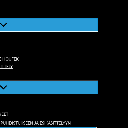
E HOUFEK
ITTELY
NEET
 PUHDISTUKSEEN JA ESIKÄSITTELYYN