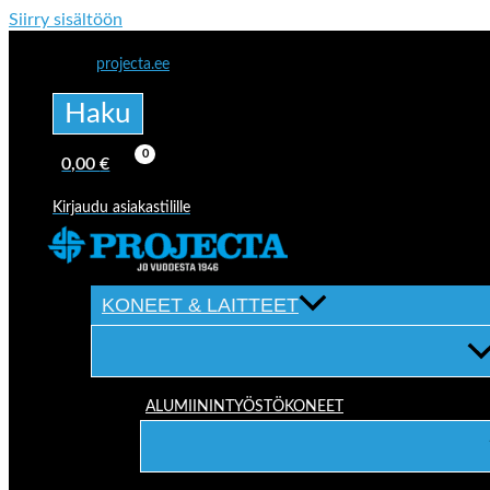
Siirry sisältöön
projecta.ee
Haku
0,00
€
Kirjaudu asiakastilille
KONEET & LAITTEET
ALUMIININTYÖSTÖKONEET