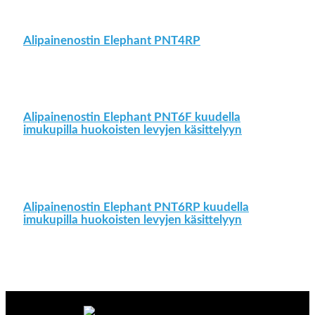
Alipainenostin Elephant PNT4RP
Alipainenostin Elephant PNT6F kuudella
imukupilla huokoisten levyjen käsittelyyn
Alipainenostin Elephant PNT6RP kuudella
imukupilla huokoisten levyjen käsittelyyn