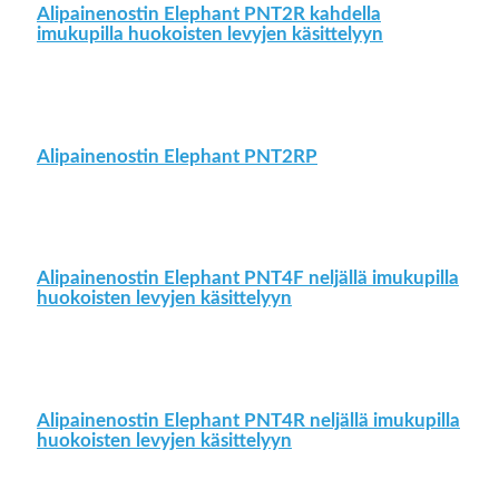
Alipainenostin Elephant PNT2R kahdella
imukupilla huokoisten levyjen käsittelyyn
Alipainenostin Elephant PNT2RP
Alipainenostin Elephant PNT4F neljällä imukupilla
huokoisten levyjen käsittelyyn
Alipainenostin Elephant PNT4R neljällä imukupilla
huokoisten levyjen käsittelyyn