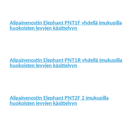
Alipainenostin Elephant PNT1F yhdellä imukupilla
huokoisten levyjen käsittelyyn
Alipainenostin Elephant PNT1R yhdellä imukupilla
huokoisten levyjen käsittelyyn
Alipainenostin Elephant PNT2F 2 imukupilla
huokoisten levyjen käsittelyyn