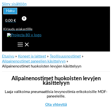
Siirry sisältöön
Haku
0,00
€
Kirjaudu asiakastilille
Etusivu
Koneet ja laitteet
Teollisuusnostimet
Alipainenostimet paneelien käsittelyyn
Alipainenostimet huokoisten levyjen käsittelyyn
Alipainenostimet huokoisten levyjen
käsittelyyn
Laaja valikoima pneumaattisia levynostimia erikokoisille MDF-
paneeleille.
Ota yhteyttä