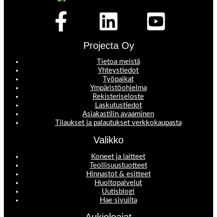
Projecta Oy
Tietoa meistä
Yhteystiedot
Työpaikat
Ympäristöohjelma
Rekisteriseloste
Laskutustiedot
Asiakastilin avaaminen
Tilaukset ja palautukset verkkokaupasta
Valikko
Koneet ja laitteet
Teollisuustuotteet
Hinnastot & esitteet
Huoltopalvelut
Uutisblogi
Hae sivuilta