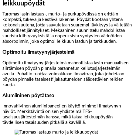
leikkuupöydät
Turomas lasin lastaus-, murto- ja purkupöydissä on erittäin
kompakti, tukeva ja kestävä rakenne. Pöydät kootaan yhtenä
kokonaisuutena, jotta saavutetaan suurempi jäykkyys ja vältetään
mahdolliset jännitykset. Mekaaninen suunnittelu mahdollistaa
suurista kiihtyvyyksistä ja nopeuksista syntyvien värinöiden
absorboinnin, joka optimoi leikkuun laadun ja tarkkuuden.
Optimoitu ilmatyynyjärjestelmä
Optimoitu ilmatyynytjärjestelmä mahdollistaa lasin manuaalisen
siirtämisen pöydän pinnalla parannetun kellutusjärjestelmän
avulla. Puhallin tuottaa voimakkaan ilmavirran, joka johdetaan
pöydän pinnalle tasaisesti jakautuneiden säädettävien reikien
kautta.
Alumiininen pöytätaso
Innovatiivinen alumiinipaneelien käyttö minimoi ilmatyynyn
häviöt. Merkittävintä on sen yhdistelmä TFS-
tasaisuusjärjestelmän kanssa, mikä takaa leikkuupöydän
täydellisen tasaisuuden pitkällä aikavälillä.