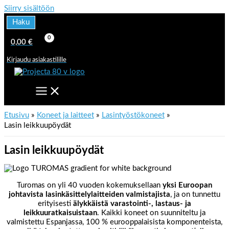
Siirry sisältöön
Haku
0,00
€
Kirjaudu asiakastilille
Etusivu
Koneet ja laitteet
Lasintyöstökoneet
Lasin leikkuupöydät
Lasin leikkuupöydät
Turomas on yli 40 vuoden kokemuksellaan
yksi Euroopan
johtavista lasinkäsittelylaitteiden valmistajista
, ja on tunnettu
erityisesti
älykkäistä varastointi-, lastaus- ja
leikkuuratkaisuistaan
. Kaikki koneet on suunniteltu ja
valmistettu Espanjassa, 100 % eurooppalaisista komponenteista,