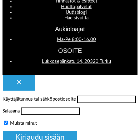
Hinnastot & esitteet
Huoltopalvelut
Uutisblogi
Hae sivuilta
Aukioloajat
Ma-Pe 8:00-16.00
OSOITE
Lukkosepänkatu 14, 20320 Turku
Käyttäjätunnus tai sähköpostiosoite
Salasana
Muista minut