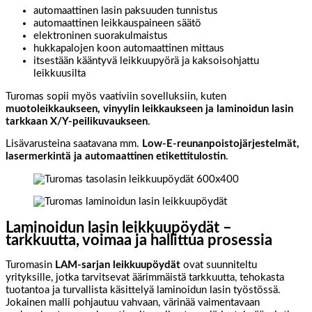
automaattinen lasin paksuuden tunnistus
automaattinen leikkauspaineen säätö
elektroninen suorakulmaistus
hukkapalojen koon automaattinen mittaus
itsestään kääntyvä leikkuupyörä ja kaksoisohjattu
leikkuusilta
Turomas sopii myös vaativiin sovelluksiin, kuten
muotoleikkaukseen, vinyylin leikkaukseen ja laminoidun lasin
tarkkaan X/Y-peilikuvaukseen
.
Lisävarusteina saatavana mm.
Low-E-reunanpoistojärjestelmät,
lasermerkintä ja automaattinen etikettitulostin
.
Laminoidun lasin leikkuupöydät –
tarkkuutta, voimaa ja hallittua prosessia
Turomasin
LAM-sarjan leikkuupöydät
ovat suunniteltu
yrityksille, jotka tarvitsevat äärimmäistä tarkkuutta, tehokasta
tuotantoa ja turvallista käsittelyä laminoidun lasin työstössä.
Jokainen malli pohjautuu vahvaan, värinää vaimentavaan