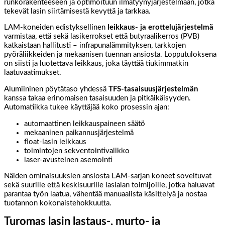
runkorakenteeseen ja optimoituun ilmatyynyjärjestelmään, jotka
tekevät lasin siirtämisestä kevyttä ja tarkkaa.
LAM-koneiden edistyksellinen
leikkaus- ja erottelujärjestelmä
varmistaa, että sekä lasikerrokset että butyraalikerros (PVB)
katkaistaan hallitusti – infrapunalämmityksen, tarkkojen
pyöräliikkeiden ja mekaanisen tuennan ansiosta. Lopputuloksena
on siisti ja luotettava leikkaus, joka täyttää tiukimmatkin
laatuvaatimukset.
Alumiininen pöytätaso yhdessä
TFS-tasaisuusjärjestelmän
kanssa takaa erinomaisen tasaisuuden ja pitkäikäisyyden.
Automatiikka tukee käyttäjää koko prosessin ajan:
automaattinen leikkauspaineen säätö
mekaaninen paikannusjärjestelmä
float-lasin leikkaus
toimintojen sekventointivalikko
laser-avusteinen asemointi
Näiden ominaisuuksien ansiosta LAM-sarjan koneet soveltuvat
sekä suurille että keskisuurille lasialan toimijoille, jotka haluavat
parantaa työn laatua, vähentää manuaalista käsittelyä ja nostaa
tuotannon kokonaistehokkuutta.
Turomas lasin lastaus-, murto- ja