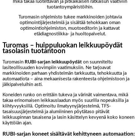
mikä takaa luotettavan ja pitkäikäisen ratkaisun vaativiin
tuotantoympäristöihin.
Turomasin ohjelmisto tukee markkinoiden johtavia
optimointijärjestelmiä ja sisältää tehokkaan oman
optimointiohjelmiston, muotoeditorin ja kattavat
etädiagnostiikka- ja huoltopalvelut.
Turomas – huippuluokan leikkuupöydät
tasolasin tuotantoon
Turomasin
RUBI-sarjan leikkuupöydät
on suunniteltu
lasiteollisuuden kovimpiin vaatimuksiin. Ne tarjoavat
markkinoiden parhaan yhdistelmän tarkkuutta, tehokkuutta ja
automaatiota – aina mekaanisesta rakenteesta ohjelmistoon ja
jälkipalveluihin asti.
Koneiden runko on erittäin tukeva ja värinät vaimentava, mikä
takaa erinomaisen leikkauslaadun myös suurilla nopeuksilla ja
kiihtyvyyksillä. Optimoitu ilmatyynyjärjestelmä, TFS-
tasaisuusjärjestelmä ja alumiininen pöytätaso pitävät
leikkuupinnan tasaisena ja lasin käsittelyn kevyenä koko koneen
käyttöiän ajan.
RUBI-sarjan koneet sisältävät kehittyneen automaation: