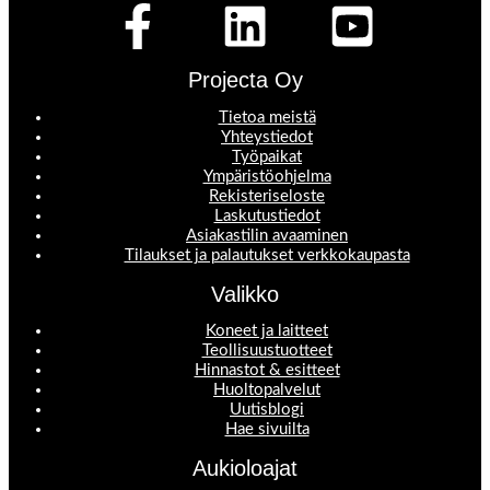
Projecta Oy
Tietoa meistä
Yhteystiedot
Työpaikat
Ympäristöohjelma
Rekisteriseloste
Laskutustiedot
Asiakastilin avaaminen
Tilaukset ja palautukset verkkokaupasta
Valikko
Koneet ja laitteet
Teollisuustuotteet
Hinnastot & esitteet
Huoltopalvelut
Uutisblogi
Hae sivuilta
Aukioloajat