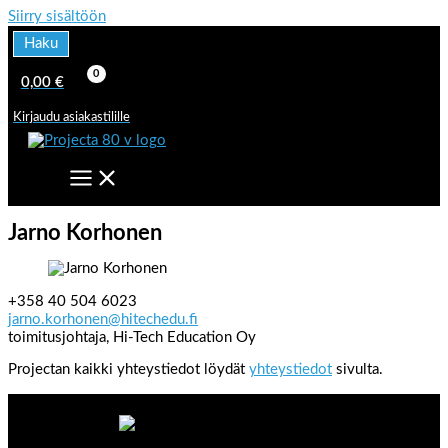
Siirry sisältöön
Haku
0,00
€
Kirjaudu asiakastilille
Jarno Korhonen
+358 40 504 6023
jarno.korhonen@hitechedu.fi
toimitusjohtaja, Hi-Tech Education Oy
Projectan kaikki yhteystiedot löydät
yhteystiedot
sivulta.