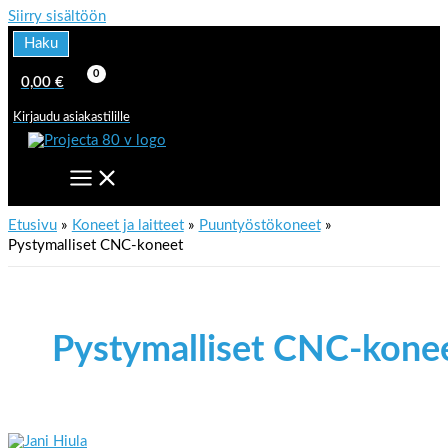
Siirry sisältöön
Haku
0,00
€
Kirjaudu asiakastilille
Etusivu
Koneet ja laitteet
Puuntyöstökoneet
Pystymalliset CNC-koneet
Pystymalliset CNC-kone