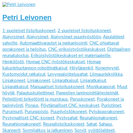
Petri Leivonen
1-puoleiset listoituskoneet
,
2-puoleiset listoituskoneet
,
Alajyrsimet
,
Alajyrsimet
,
Alajyrsimet puuntyöstöön
,
Apulaitteet
sahoille
,
Automaattivarastot ja mekanisointi
,
CNC ohjattavat
porakoneet ja heloitus
,
CNC-erikoistyöstökeskukset
,
Digitaalinen
reunatulostus
,
Erikoistyöstökeskukset eri materiaaleille
,
Henkilöstö
,
Homag CNC-työstökeskukset
,
Homag
kalustetuotannon robottiratkaisut
,
Höyläpenkit
,
Konemyynti
,
Kustomoidut ratkaisut
,
Levynpaloittelusahat
,
Liimaustekniikka
,
Linjakoneet
,
Linjakoneet
,
Linjaratkaisut
,
Linjaratkaisut
,
Linjaratkaisut
,
Manuaaliset listoituskoneet
,
Monikaraporat
,
Muut
höylät
,
Palautuskuljettimet
,
Paneelien laminointijärjestelmät
,
Pelletöinti briketöinti ja murskaus
,
Peruskoneet
,
Porakoneet ja
tapinlyönti
,
Poraus
,
Pöytämalliset CNC-keskukset
,
Puristimet
,
Puruimurit
,
Purunpoisto
,
Puuntyöstökoneet
,
Pylväsporakoneet
,
Pystymalliset CNC-koneet
,
Pystysahat
,
Reunahiomakoneet
,
Reunahiomakoneet|
,
Reunalistoituskoneet
,
Sahat
,
Sahaus
,
Skannerit
,
Sormijatkos ja jatkaminen
,
Sorvit
,
syöttölaitteet
,