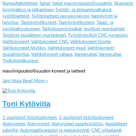
Rumpuhakettimet
,
Sahat
,
Sahat massiivipuutollisuudelle
,
Skannerit
,
Sormijatkos ja jatkaminen
,
Syöttö- ja pinoamisratkaisut
,
syöttölaitteet
,
Syöttölaitteet peruskoneisiin
,
tapinlyönti ja
heloitus
,
Tapinlyöntikoneet
,
Tapinlyöntikoneet
,
Tappi- ja
sormijatkoskoneet
,
Tarkistuspyörösahat
,
teolliset murskaimet
,
Teolliset puujätteen murskaimet
,
Työstöyksiköt CNC-koneisiin
,
Vaihtokoneet
,
Vaihtokoneet CNC
,
Vaihtokoneet hionta
,
Vaihtokoneet höyläys
,
Vaihtokoneet muut
,
Vaihtokoneet
reunalistoitus
,
Vaihtokoneet sahaus
,
Vannesahat
,
Vannesahat
,
Yhdistelmäkoneet
massiivipuuteollisuuden koneet ja laitteet
Jani Hiula
Read More »
Toni Kytöviita
1-puoleiset listoituskoneet
,
2-puoleiset listoituskoneet
,
Alajyrsimet
,
Alajyrsimet
,
Alajyrsimet puuntyöstöön
,
Apulaitteet
sahoille
,
Automaattivarastot ja mekanisointi
,
CNC ohjattavat