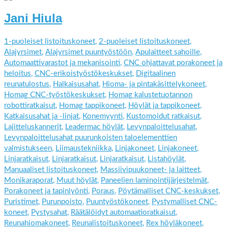
Jani Hiula
1-puoleiset listoituskoneet
,
2-puoleiset listoituskoneet
,
Alajyrsimet
,
Alajyrsimet puuntyöstöön
,
Apulaitteet sahoille
,
Automaattivarastot ja mekanisointi
,
CNC ohjattavat porakoneet ja
heloitus
,
CNC-erikoistyöstökeskukset
,
Digitaalinen
reunatulostus
,
Halkaisusahat
,
Hioma- ja pintakäsittelykoneet
,
Homag CNC-työstökeskukset
,
Homag kalustetuotannon
robottiratkaisut
,
Homag tappikoneet
,
Höylät ja tappikoneet
,
Katkaisusahat ja -linjat
,
Konemyynti
,
Kustomoidut ratkaisut
,
Lajitteluskannerit
,
Leadermac höylät
,
Levynpaloittelusahat
,
Levynpaloittelusahat puurunkoisten taloelementtien
valmistukseen
,
Liimaustekniikka
,
Linjakoneet
,
Linjakoneet
,
Linjaratkaisut
,
Linjaratkaisut
,
Linjaratkaisut
,
Listahöylät
,
Manuaaliset listoituskoneet
,
Massiivipuukoneet- ja laitteet
,
Monikaraporat
,
Muut höylät
,
Paneelien laminointijärjestelmät
,
Porakoneet ja tapinlyönti
,
Poraus
,
Pöytämalliset CNC-keskukset
,
Puristimet
,
Purunpoisto
,
Puuntyöstökoneet
,
Pystymalliset CNC-
koneet
,
Pystysahat
,
Räätälöidyt automaatioratkaisut
,
Reunahiomakoneet
,
Reunalistoituskoneet
,
Rex höyläkoneet
,