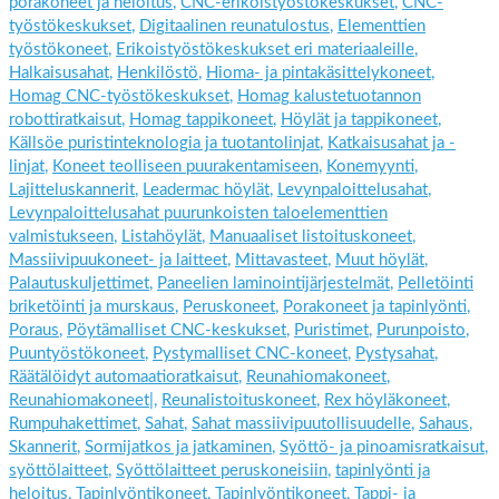
porakoneet ja heloitus
,
CNC-erikoistyöstökeskukset
,
CNC-
työstökeskukset
,
Digitaalinen reunatulostus
,
Elementtien
työstökoneet
,
Erikoistyöstökeskukset eri materiaaleille
,
Halkaisusahat
,
Henkilöstö
,
Hioma- ja pintakäsittelykoneet
,
Homag CNC-työstökeskukset
,
Homag kalustetuotannon
robottiratkaisut
,
Homag tappikoneet
,
Höylät ja tappikoneet
,
Källsöe puristinteknologia ja tuotantolinjat
,
Katkaisusahat ja -
linjat
,
Koneet teolliseen puurakentamiseen
,
Konemyynti
,
Lajitteluskannerit
,
Leadermac höylät
,
Levynpaloittelusahat
,
Levynpaloittelusahat puurunkoisten taloelementtien
valmistukseen
,
Listahöylät
,
Manuaaliset listoituskoneet
,
Massiivipuukoneet- ja laitteet
,
Mittavasteet
,
Muut höylät
,
Palautuskuljettimet
,
Paneelien laminointijärjestelmät
,
Pelletöinti
briketöinti ja murskaus
,
Peruskoneet
,
Porakoneet ja tapinlyönti
,
Poraus
,
Pöytämalliset CNC-keskukset
,
Puristimet
,
Purunpoisto
,
Puuntyöstökoneet
,
Pystymalliset CNC-koneet
,
Pystysahat
,
Räätälöidyt automaatioratkaisut
,
Reunahiomakoneet
,
Reunahiomakoneet|
,
Reunalistoituskoneet
,
Rex höyläkoneet
,
Rumpuhakettimet
,
Sahat
,
Sahat massiivipuutollisuudelle
,
Sahaus
,
Skannerit
,
Sormijatkos ja jatkaminen
,
Syöttö- ja pinoamisratkaisut
,
syöttölaitteet
,
Syöttölaitteet peruskoneisiin
,
tapinlyönti ja
heloitus
,
Tapinlyöntikoneet
,
Tapinlyöntikoneet
,
Tappi- ja