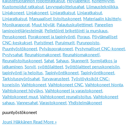
kalustetuotannon robottiratkaisut
,
Höyläpenkit
,
Konemyynti
,
Kustomoidut ratkaisut
,
Levynpaloittelusahat
,
Liimaustekniikka
,
Linjakoneet
,
Linjakoneet
,
Linjaratkaisut
,
Linjaratkaisut
,
Linjaratkaisut
,
Manuaaliset listoituskoneet
,
Materiaalin käsittely
,
Monikaraporat
,
Muut höylät
,
Palautuskuljettimet
,
Paneelien
laminointijärjestelmät
,
Pelletöinti briketöinti ja murskaus
,
Peruskoneet
,
Porakoneet ja tapinlyönti
,
Poraus
,
Pöytämalliset
CNC-keskukset
,
Puristimet
,
Puruimurit
,
Purunpoisto
,
Puuntyöstökoneet
,
Pylväsporakoneet
,
Pystymalliset CNC-koneet
,
Pystysahat
,
Reunahiomakoneet
,
Reunahiomakoneet|
,
Reunalistoituskoneet
,
Sahat
,
Sahaus
,
Skannerit
,
Sormijatkos ja
jatkaminen
,
Sorvit
,
syöttölaitteet
,
Syöttölaitteet peruskoneisiin
,
tapinlyönti ja heloitus
,
Tapinlyöntikoneet
,
Tapinlyöntikoneet
,
Tarkistuspyörösahat
,
Turvavarusteet
,
Työstöyksiköt CNC-
koneisiin
,
Vaihtokoneet
,
Vaihtokoneet CNC
,
Vaihtokoneet hionta
,
Vaihtokoneet höyläys
,
Vaihtokoneet ja varastokoneet
,
Vaihtokoneet muut
,
Vaihtokoneet reunalistoitus
,
Vaihtokoneet
sahaus
,
Vannesahat
,
Varastokoneet
,
Yhdistelmäkoneet
puuntyöstökoneet
Jouni Häkkänen
Read More »