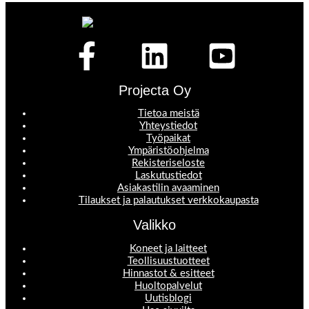
Projecta Oy
Tietoa meistä
Yhteystiedot
Työpaikat
Ympäristöohjelma
Rekisteriseloste
Laskutustiedot
Asiakastilin avaaminen
Tilaukset ja palautukset verkkokaupasta
Valikko
Koneet ja laitteet
Teollisuustuotteet
Hinnastot & esitteet
Huoltopalvelut
Uutisblogi