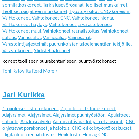
sormijatkoskoneet
,
Tarkistuspyörösahat
,
teolliset murskaimet
,
Teolliset puujätteen murskaimet
,
Työstöyksiköt CNC-koneisiin
,
Vaihtokoneet
,
Vaihtokoneet CNC
,
Vaihtokoneet hionta
,
Vaihtokoneet höyläys
,
Vaihtokoneet ja varastokoneet
,
Vaihtokoneet muut
,
Vaihtokoneet reunalistoitus
,
Vaihtokoneet
sahaus
,
Vannesahat
,
Vannesahat
,
Vannesahat
,
Varastointijärjestelmät puurunkoisten taloelementtien tekijöille
,
Varastokoneet
,
Yhdistelmäkoneet
koneet teolliseen puurakentamiseen, puuntyöstökoneet
Toni Kytöviita
Read More »
Jari Kurikka
1-puoleiset listoituskoneet
,
2-puoleiset listoituskoneet
,
Alajyrsimet
,
Alajyrsimet
,
Alajyrsimet puuntyöstöön
,
Apulaitteet
sahoille
,
Asiakaspalvelu
,
Automaattivarastot ja mekanisointi
,
CNC
ohjattavat porakoneet ja heloitus
,
CNC-erikoistyöstökeskukset
,
Digitaalinen reunatulostus
,
Henkilöstö
,
Homag CNC-