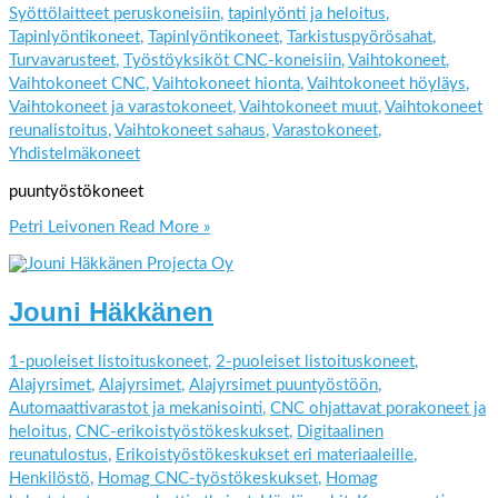
Syöttölaitteet peruskoneisiin
,
tapinlyönti ja heloitus
,
Tapinlyöntikoneet
,
Tapinlyöntikoneet
,
Tarkistuspyörösahat
,
Turvavarusteet
,
Työstöyksiköt CNC-koneisiin
,
Vaihtokoneet
,
Vaihtokoneet CNC
,
Vaihtokoneet hionta
,
Vaihtokoneet höyläys
,
Vaihtokoneet ja varastokoneet
,
Vaihtokoneet muut
,
Vaihtokoneet
reunalistoitus
,
Vaihtokoneet sahaus
,
Varastokoneet
,
Yhdistelmäkoneet
puuntyöstökoneet
Petri Leivonen
Read More »
Jouni Häkkänen
1-puoleiset listoituskoneet
,
2-puoleiset listoituskoneet
,
Alajyrsimet
,
Alajyrsimet
,
Alajyrsimet puuntyöstöön
,
Automaattivarastot ja mekanisointi
,
CNC ohjattavat porakoneet ja
heloitus
,
CNC-erikoistyöstökeskukset
,
Digitaalinen
reunatulostus
,
Erikoistyöstökeskukset eri materiaaleille
,
Henkilöstö
,
Homag CNC-työstökeskukset
,
Homag