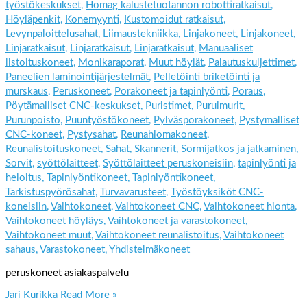
työstökeskukset
,
Homag kalustetuotannon robottiratkaisut
,
Höyläpenkit
,
Konemyynti
,
Kustomoidut ratkaisut
,
Levynpaloittelusahat
,
Liimaustekniikka
,
Linjakoneet
,
Linjakoneet
,
Linjaratkaisut
,
Linjaratkaisut
,
Linjaratkaisut
,
Manuaaliset
listoituskoneet
,
Monikaraporat
,
Muut höylät
,
Palautuskuljettimet
,
Paneelien laminointijärjestelmät
,
Pelletöinti briketöinti ja
murskaus
,
Peruskoneet
,
Porakoneet ja tapinlyönti
,
Poraus
,
Pöytämalliset CNC-keskukset
,
Puristimet
,
Puruimurit
,
Purunpoisto
,
Puuntyöstökoneet
,
Pylväsporakoneet
,
Pystymalliset
CNC-koneet
,
Pystysahat
,
Reunahiomakoneet
,
Reunalistoituskoneet
,
Sahat
,
Skannerit
,
Sormijatkos ja jatkaminen
,
Sorvit
,
syöttölaitteet
,
Syöttölaitteet peruskoneisiin
,
tapinlyönti ja
heloitus
,
Tapinlyöntikoneet
,
Tapinlyöntikoneet
,
Tarkistuspyörösahat
,
Turvavarusteet
,
Työstöyksiköt CNC-
koneisiin
,
Vaihtokoneet
,
Vaihtokoneet CNC
,
Vaihtokoneet hionta
,
Vaihtokoneet höyläys
,
Vaihtokoneet ja varastokoneet
,
Vaihtokoneet muut
,
Vaihtokoneet reunalistoitus
,
Vaihtokoneet
sahaus
,
Varastokoneet
,
Yhdistelmäkoneet
peruskoneet asiakaspalvelu
Jari Kurikka
Read More »