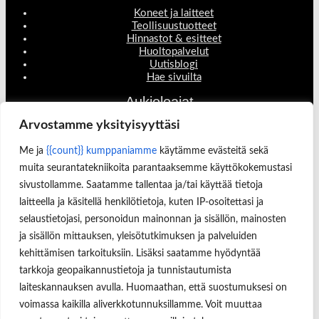
Koneet ja laitteet
Teollisuustuotteet
Hinnastot & esitteet
Huoltopalvelut
Uutisblogi
Hae sivuilta
Aukioloajat
Arvostamme yksityisyyttäsi
Ma-Pe 8:00-16.00
OSOITE
Me ja
{{count}} kumppaniamme
käytämme evästeitä sekä
muita seurantatekniikoita parantaaksemme käyttökokemustasi
Lukkosepänkatu 14, 20320 Turku
sivustollamme. Saatamme tallentaa ja/tai käyttää tietoja
laitteella ja käsitellä henkilötietoja, kuten IP-osoitettasi ja
selaustietojasi, personoidun mainonnan ja sisällön, mainosten
ja sisällön mittauksen, yleisötutkimuksen ja palveluiden
kehittämisen tarkoituksiin. Lisäksi saatamme hyödyntää
Käyttäjätunnus tai sähköpostiosoite
tarkkoja geopaikannustietoja ja tunnistautumista
laiteskannauksen avulla. Huomaathan, että suostumuksesi on
Salasana
voimassa kaikilla aliverkkotunnuksillamme. Voit muuttaa
Muista minut