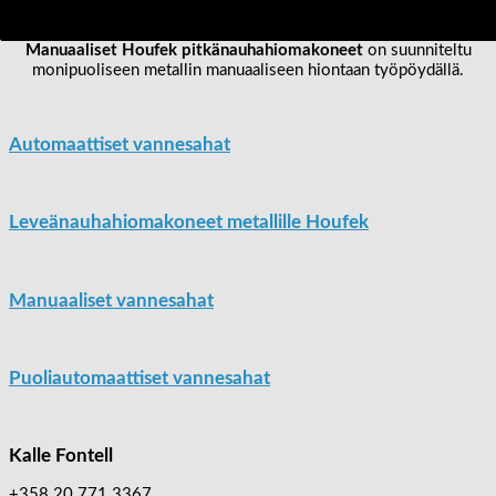
leveänauhahiomakoneet sopivat monipuolisesti metallin hiontaan.
Manuaaliset Houfek pitkänauhahiomakoneet
on suunniteltu
monipuoliseen metallin manuaaliseen hiontaan työpöydällä.
Automaattiset vannesahat
Leveänauhahiomakoneet metallille Houfek
Manuaaliset vannesahat
Puoliautomaattiset vannesahat
Kalle Fontell
+358 20 771 3367