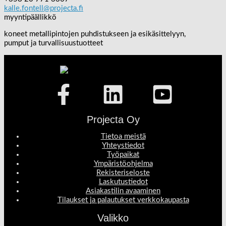
kalle.fontell@projecta.fi
myyntipäällikkö
koneet metallipintojen puhdistukseen ja esikäsittelyyn,
pumput ja turvallisuustuotteet
Projecta Oy
Tietoa meistä
Yhteystiedot
Työpaikat
Ympäristöohjelma
Rekisteriseloste
Laskutustiedot
Asiakastilin avaaminen
Tilaukset ja palautukset verkkokaupasta
Valikko