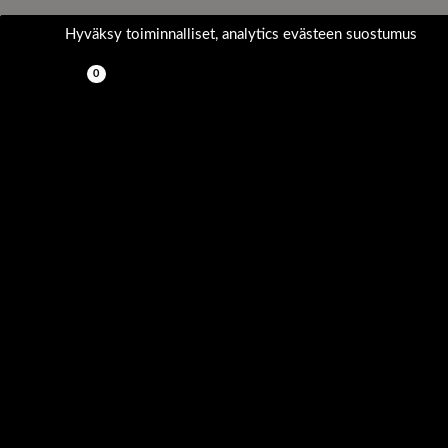
Siirry sisältöön
Hyväksy toiminnalliset, analytics evästeen suostumus
Haku
0,00
€
Kirjaudu asiakastilille
Etusivu
Koneet ja laitteet
Metallintyöstökoneet
Metallintyöstökoneet
Laadukkaat ja tehokkaat metallivannesahat
Projectalta