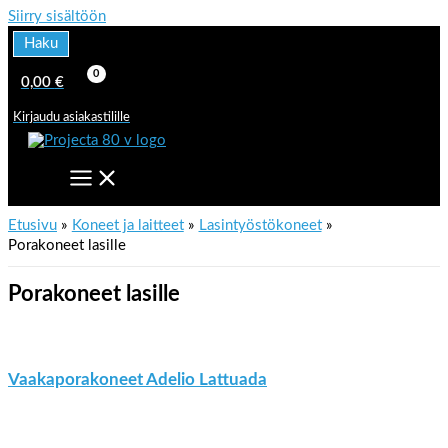
Siirry sisältöön
Haku
0,00
€
Kirjaudu asiakastilille
Etusivu
Koneet ja laitteet
Lasintyöstökoneet
Porakoneet lasille
Porakoneet lasille
Vaakaporakoneet Adelio Lattuada