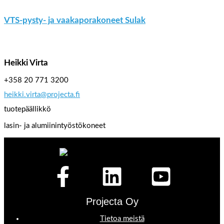
VTS-pysty- ja vaakaporakoneet Sulak
Heikki Virta
+358 20 771 3200
heikki.virta@projecta.fi
tuotepäällikkö
lasin- ja alumiinintyöstökoneet
Projecta Oy
Tietoa meistä