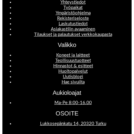
Yhteystiedot
Työpaikat
Ympäristöohjelma
Rekisteriseloste
Laskutustiedot
Asiakastilin avaaminen
Tilaukset ja palautukset verkkokaupasta
Valikko
Koneet ja laitteet
Teollisuustuotteet
Hinnastot & esitteet
Huoltopalvelut
Uutisblogi
Hae sivuilta
Aukioloajat
Ma-Pe 8:00-16.00
OSOITE
Lukkosepänkatu 14, 20320 Turku