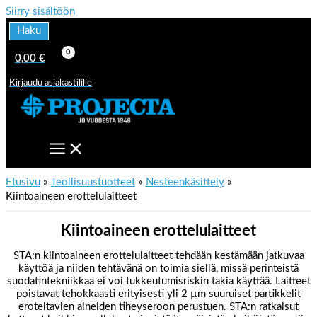
Siirry sisältöön
Haku
0,00
€
Kirjaudu asiakastilille
Etusivu
Teollisuustuotteet
Nesteenkäsittely
Kiintoaineen erottelulaitteet
Kiintoaineen erottelulaitteet
STA:n kiintoaineen erottelulaitteet tehdään kestämään jatkuvaa
käyttöä ja niiden tehtävänä on toimia siellä, missä perinteistä
suodatintekniikkaa ei voi tukkeutumisriskin takia käyttää. Laitteet
poistavat tehokkaasti erityisesti yli 2 µm suuruiset partikkelit
eroteltavien aineiden tiheyseroon perustuen. STA:n ratkaisut