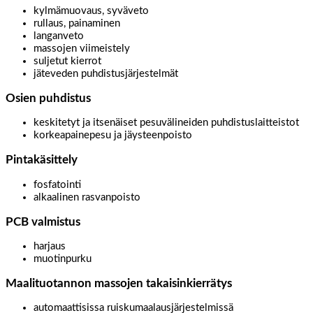
kylmämuovaus, syväveto
rullaus, painaminen
langanveto
massojen viimeistely
suljetut kierrot
jäteveden puhdistusjärjestelmät
Osien puhdistus
keskitetyt ja itsenäiset pesuvälineiden puhdistuslaitteistot
korkeapainepesu ja jäysteenpoisto
Pintakäsittely
fosfatointi
alkaalinen rasvanpoisto
PCB valmistus
harjaus
muotinpurku
Maalituotannon massojen takaisinkierrätys
automaattisissa ruiskumaalausjärjestelmissä