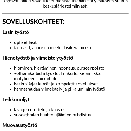
kattavat kaikki sovellukset pienistä itsenäisistä yksiköistä suuriin
keskusjärjestelmiin asti.
SOVELLUSKOHTEET:
Lasin työstö
optiset lasit
tasolasit, aurinkopaneelit, lasikeramiikka
Hienotyöstö ja viimeistelytyöstö
hiominen, hiertäminen, hoonaus, purseenpoisto
volframikarbidin työstö, hiilikuitu, keramiikka,
molybdeeni, piikarbidi
keskusjärjestelmät ja kompaktit sovellukset
harmaaraudan viimeistely ja pii-alumiinin työstö
Leikkuuöljyt
lastujen erottelu ja kuivaus
suodattimien huuhtelujäämien puhdistus
Muovaustyöstö