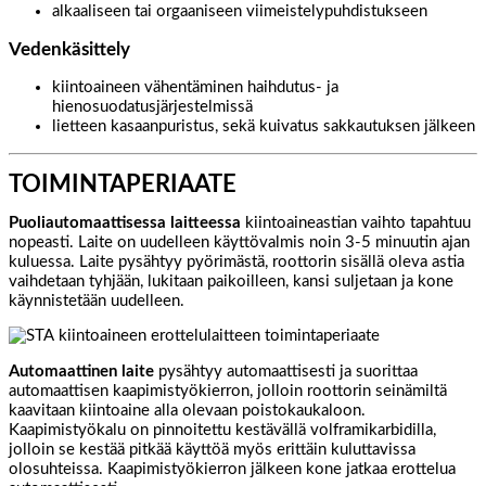
alkaaliseen tai orgaaniseen viimeistelypuhdistukseen
Vedenkäsittely
kiintoaineen vähentäminen haihdutus- ja
hienosuodatusjärjestelmissä
lietteen kasaanpuristus, sekä kuivatus sakkautuksen jälkeen
TOIMINTAPERIAATE
Puoliautomaattisessa laitteessa
kiintoaineastian vaihto tapahtuu
nopeasti. Laite on uudelleen käyttövalmis noin 3-5 minuutin ajan
kuluessa. Laite pysähtyy pyörimästä, roottorin sisällä oleva astia
vaihdetaan tyhjään, lukitaan paikoilleen, kansi suljetaan ja kone
käynnistetään uudelleen.
Automaattinen laite
pysähtyy automaattisesti ja suorittaa
automaattisen kaapimistyökierron, jolloin roottorin seinämiltä
kaavitaan kiintoaine alla olevaan poistokaukaloon.
Kaapimistyökalu on pinnoitettu kestävällä volframikarbidilla,
jolloin se kestää pitkää käyttöä myös erittäin kuluttavissa
olosuhteissa. Kaapimistyökierron jälkeen kone jatkaa erottelua