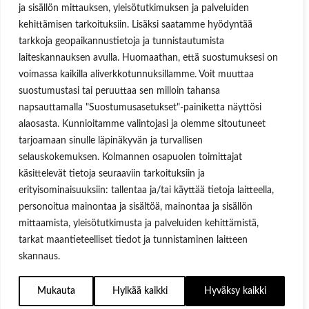
Aukioloajat
ja sisällön mittauksen, yleisötutkimuksen ja palveluiden
kehittämisen tarkoituksiin. Lisäksi saatamme hyödyntää
Ma-Pe 8:00-16.00
tarkkoja geopaikannustietoja ja tunnistautumista
OSOITE
laiteskannauksen avulla. Huomaathan, että suostumuksesi on
voimassa kaikilla aliverkkotunnuksillamme. Voit muuttaa
Lukkosepänkatu 14, 20320 Turku
suostumustasi tai peruuttaa sen milloin tahansa
napsauttamalla "Suostumusasetukset"-painiketta näyttösi
alaosasta. Kunnioitamme valintojasi ja olemme sitoutuneet
tarjoamaan sinulle läpinäkyvän ja turvallisen
selauskokemuksen. Kolmannen osapuolen toimittajat
Käyttäjätunnus tai sähköpostiosoite
käsittelevät tietoja seuraaviin tarkoituksiin ja
Salasana
erityisominaisuuksiin: tallentaa ja/tai käyttää tietoja laitteella,
personoitua mainontaa ja sisältöä, mainontaa ja sisällön
Muista minut
mittaamista, yleisötutkimusta ja palveluiden kehittämistä,
tarkat maantieteelliset tiedot ja tunnistaminen laitteen
skannaus.
Lost your password?
Mukauta
Hylkää kaikki
Hyväksy kaikki