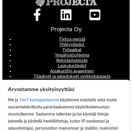
Projecta Oy
Tietoa meistä
Yhteystiedot
Työpaikat
Ympäristöohjelma
Rekisteriseloste
Laskutustiedot
Asiakastilin avaaminen
Tilaukset ja palautukset verkkokaupasta
Valikko
Arvostamme yksityisyyttäsi
Koneet ja laitteet
Me ja
1467 kumppaniamme
käytämme evästeitä sekä muita
Teollisuustuotteet
seurantatekniikoita parantaaksemme käyttökokemustasi
Hinnastot & esitteet
Huoltopalvelut
sivustollamme. Saatamme tallentaa ja/tai käyttää tietoja
Uutisblogi
laitteella ja käsitellä henkilötietoja, kuten IP-osoitettasi ja
Hae sivuilta
selaustietojasi, personoidun mainonnan ja sisällön, mainosten