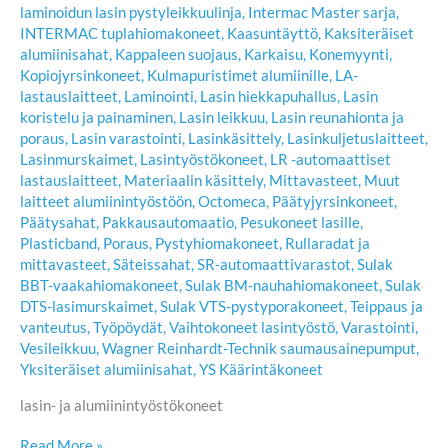
laminoidun lasin pystyleikkuulinja
,
Intermac Master sarja
,
INTERMAC tuplahiomakoneet
,
Kaasuntäyttö
,
Kaksiteräiset
alumiinisahat
,
Kappaleen suojaus
,
Karkaisu
,
Konemyynti
,
Kopiojyrsinkoneet
,
Kulmapuristimet alumiinille
,
LA-
lastauslaitteet
,
Laminointi
,
Lasin hiekkapuhallus
,
Lasin
koristelu ja painaminen
,
Lasin leikkuu
,
Lasin reunahionta ja
poraus
,
Lasin varastointi
,
Lasinkäsittely
,
Lasinkuljetuslaitteet
,
Lasinmurskaimet
,
Lasintyöstökoneet
,
LR -automaattiset
lastauslaitteet
,
Materiaalin käsittely
,
Mittavasteet
,
Muut
laitteet alumiinintyöstöön
,
Octomeca
,
Päätyjyrsinkoneet
,
Päätysahat
,
Pakkausautomaatio
,
Pesukoneet lasille
,
Plasticband
,
Poraus
,
Pystyhiomakoneet
,
Rullaradat ja
mittavasteet
,
Säteissahat
,
SR-automaattivarastot
,
Sulak
BBT-vaakahiomakoneet
,
Sulak BM-nauhahiomakoneet
,
Sulak
DTS-lasimurskaimet
,
Sulak VTS-pystyporakoneet
,
Teippaus ja
vanteutus
,
Työpöydät
,
Vaihtokoneet lasintyöstö
,
Varastointi
,
Vesileikkuu
,
Wagner Reinhardt-Technik saumausainepumput
,
Yksiteräiset alumiinisahat
,
YS Käärintäkoneet
lasin- ja alumiinintyöstökoneet
Heikki
Read More »