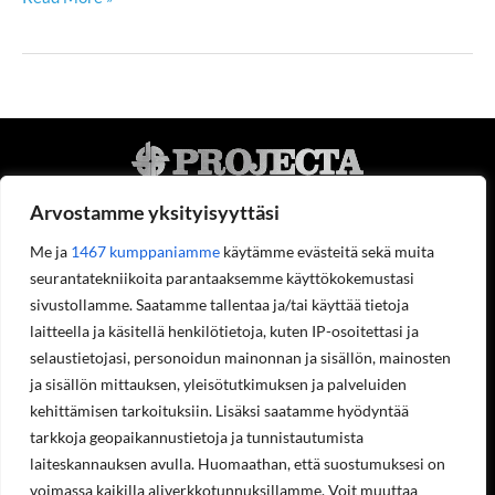
Virta
Arvostamme yksityisyyttäsi
Me ja
1467 kumppaniamme
käytämme evästeitä sekä muita
seurantatekniikoita parantaaksemme käyttökokemustasi
Projecta Oy
sivustollamme. Saatamme tallentaa ja/tai käyttää tietoja
Tietoa meistä
laitteella ja käsitellä henkilötietoja, kuten IP-osoitettasi ja
Yhteystiedot
selaustietojasi, personoidun mainonnan ja sisällön, mainosten
Työpaikat
ja sisällön mittauksen, yleisötutkimuksen ja palveluiden
Ympäristöohjelma
Rekisteriseloste
kehittämisen tarkoituksiin. Lisäksi saatamme hyödyntää
Laskutustiedot
tarkkoja geopaikannustietoja ja tunnistautumista
Asiakastilin avaaminen
laiteskannauksen avulla. Huomaathan, että suostumuksesi on
Tilaukset ja palautukset verkkokaupasta
voimassa kaikilla aliverkkotunnuksillamme. Voit muuttaa