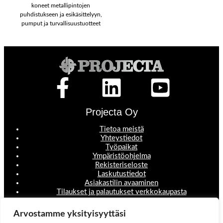
koneet metallipintojen
puhdistukseen ja esikäsittelyyn,
pumput ja turvallisuustuotteet
Projecta Oy
Tietoa meistä
Yhteystiedot
Työpaikat
Ympäristöohjelma
Rekisteriseloste
Laskutustiedot
Asiakastilin avaaminen
Tilaukset ja palautukset verkkokaupasta
Valikko
Arvostamme yksityisyyttäsi