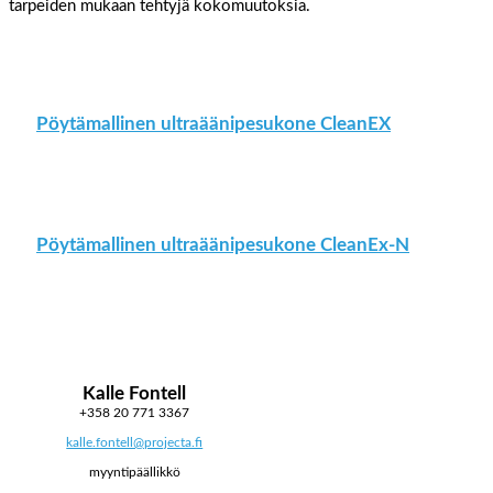
tarpeiden mukaan tehtyjä kokomuutoksia.
Pöytämallinen ultraäänipesukone CleanEX
Pöytämallinen ultraäänipesukone CleanEx-N
Kalle Fontell
+358 20 771 3367
kalle.fontell@projecta.fi
myyntipäällikkö