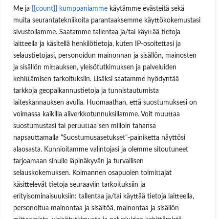
Koneet ja laitteet
Me ja
{{count}} kumppaniamme
käytämme evästeitä sekä
Teollisuustuotteet
muita seurantatekniikoita parantaaksemme käyttökokemustasi
Hinnastot & esitteet
Huoltopalvelut
sivustollamme. Saatamme tallentaa ja/tai käyttää tietoja
Uutisblogi
laitteella ja käsitellä henkilötietoja, kuten IP-osoitettasi ja
Hae sivuilta
selaustietojasi, personoidun mainonnan ja sisällön, mainosten
Aukioloajat
ja sisällön mittauksen, yleisötutkimuksen ja palveluiden
kehittämisen tarkoituksiin. Lisäksi saatamme hyödyntää
Ma-Pe 8:00-16.00
tarkkoja geopaikannustietoja ja tunnistautumista
OSOITE
laiteskannauksen avulla. Huomaathan, että suostumuksesi on
voimassa kaikilla aliverkkotunnuksillamme. Voit muuttaa
Lukkosepänkatu 14, 20320 Turku
suostumustasi tai peruuttaa sen milloin tahansa
napsauttamalla "Suostumusasetukset"-painiketta näyttösi
alaosasta. Kunnioitamme valintojasi ja olemme sitoutuneet
tarjoamaan sinulle läpinäkyvän ja turvallisen
selauskokemuksen. Kolmannen osapuolen toimittajat
Käyttäjätunnus tai sähköpostiosoite
käsittelevät tietoja seuraaviin tarkoituksiin ja
Salasana
erityisominaisuuksiin: tallentaa ja/tai käyttää tietoja laitteella,
personoitua mainontaa ja sisältöä, mainontaa ja sisällön
Muista minut