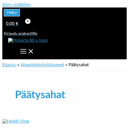
Siirry sisältöön
Haku
0,00
€
Kirjaudu asiakastilille
Etusivu
Alumiinintyöstökoneet
Päätysahat
Päätysahat