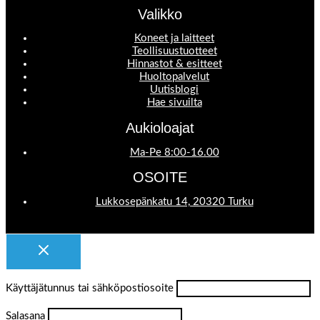
Valikko
Koneet ja laitteet
Teollisuustuotteet
Hinnastot & esitteet
Huoltopalvelut
Uutisblogi
Hae sivuilta
Aukioloajat
Ma-Pe 8:00-16.00
OSOITE
Lukkosepänkatu 14, 20320 Turku
Käyttäjätunnus tai sähköpostiosoite
Salasana