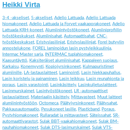
Heikki Virta
3-4 -akseliset
,
5-akseliset
,
Adelio Lattuada
,
Adelio Lattuada
hiomakoneet
,
Adelio Lattuada ja Forvet vaakaporakoneet
,
Adelio
Lattuada KRH-koneet
,
Alumiinintyöstökoneet
,
Alumiiniprofiilin
työstökeskukset
,
Alumiinisahat
,
Automaattisahat
,
CNC-
työstökeskukset
,
Eristyslasilinjat
,
Eristyslasilinjat
,
Forel butyylin
annostelukone
,
FOREL laminoidun lasin pystyleikkuulinja
,
Intermac Master sarja
,
INTERMAC tuplahiomakoneet
,
Kaasuntäyttö
,
Kaksiteräiset alumiinisahat
,
Kappaleen suojaus
,
Karkaisu
,
Konemyynti
,
Kopiojyrsinkoneet
,
Kulmapuristimet
alumiinille
,
LA-lastauslaitteet
,
Laminointi
,
Lasin hiekkapuhallus
,
Lasin koristelu ja painaminen
,
Lasin leikkuu
,
Lasin reunahionta ja
poraus
,
Lasin varastointi
,
Lasinkäsittely
,
Lasinkuljetuslaitteet
,
Lasinmurskaimet
,
Lasintyöstökoneet
,
LR -automaattiset
lastauslaitteet
,
Materiaalin käsittely
,
Mittavasteet
,
Muut laitteet
alumiinintyöstöön
,
Octomeca
,
Päätyjyrsinkoneet
,
Päätysahat
,
Pakkausautomaatio
,
Pesukoneet lasille
,
Plasticband
,
Poraus
,
Pystyhiomakoneet
,
Rullaradat ja mittavasteet
,
Säteissahat
,
SR-
automaattivarastot
,
Sulak BBT-vaakahiomakoneet
,
Sulak BM-
nauhahiomakoneet
,
Sulak DTS-lasimurskaimet
,
Sulak VTS-