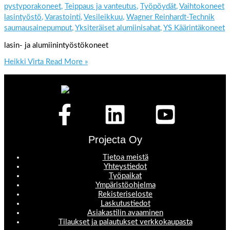
pystyporakoneet
,
Teippaus ja vanteutus
,
Työpöydät
,
Vaihtokoneet
lasintyöstö
,
Varastointi
,
Vesileikkuu
,
Wagner Reinhardt-Technik
saumausainepumput
,
Yksiteräiset alumiinisahat
,
YS Käärintäkoneet
lasin- ja alumiinintyöstökoneet
Heikki Virta
Read More »
Projecta Oy
Tietoa meistä
Yhteystiedot
Työpaikat
Ympäristöohjelma
Rekisteriseloste
Laskutustiedot
Asiakastilin avaaminen
Tilaukset ja palautukset verkkokaupasta