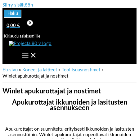
Siirry sisältöön
Haku
0,00
€
Kirjaudu asiakastilille
Etusivu
Koneet ja laitteet
Teollisuusnostimet
Winlet apukurottajat ja nostimet
Winlet apukurottajat ja nostimet
Apukurottajat ikkunoiden ja lasitusten
asennukseen
Apukurottajat on suunniteltu erityisesti ikkunoiden ja lasitusten
asennustöihin. Winlet-apukurottajat nopeuttavat ikkunoiden