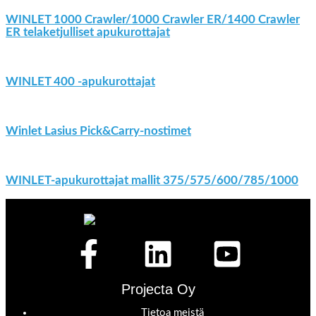
WINLET 1000 Crawler/1000 Crawler ER/1400 Crawler
ER telaketjulliset apukurottajat
WINLET 400 -apukurottajat
Winlet Lasius Pick&Carry-nostimet
WINLET-apukurottajat mallit 375/575/600/785/1000
Projecta Oy
Tietoa meistä