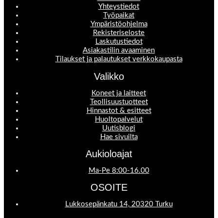
Yhteystiedot
Työpaikat
Ympäristöohjelma
Rekisteriseloste
Laskutustiedot
Asiakastilin avaaminen
Tilaukset ja palautukset verkkokaupasta
Valikko
Koneet ja laitteet
Teollisuustuotteet
Hinnastot & esitteet
Huoltopalvelut
Uutisblogi
Hae sivuilta
Aukioloajat
Ma-Pe 8:00-16.00
OSOITE
Lukkosepänkatu 14, 20320 Turku