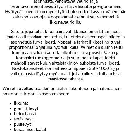
asennusta, vähentävät vaurioita ja
parantavat merkittävästi työn turvallisuutta ja ergonomiaa.
Hyötynä saavutetaan myös työtehokkuuden kasvua, vähemmän
sairaspoissaoloja ja nopeammat asennukset vähemmillä
ikkunavaurioilla.
Satoja, jopa tuhat kiloa painavat ikkunaelementit tai muut
materiaalit saadaan nostettua, kuljetettua asennuspaikalleen ja
asennettua turvallisesti. Nopeat ja tarkat liikkeet hoituvat
proportionaaliohjatulla hydrauliikalla. Winlet on suunniteltu
toimimaan sekä sisä- että ulkotiloissa sujuvasti. Vakaa ja
kompakti runkogeometria ja suuri nostokapasiteetti
mahdollistavat kulun ahtaistakin oviaukoista turvallisesti.
Nostokapasiteetti on laitteesta riippuen 350-1000 kg ja
valikoimasta löytyy myös malli, joka kulkee teloilla missä
maastossa tahansa.
Winlet soveltuu useiden erilasiten rakenteiden ja materiaalien
nostoon, siirtoon, ja asentamiseen:
ikkunat
graniittilevyt
betonilaatat
teräslevyt
puulevyt
keraamiset laatat