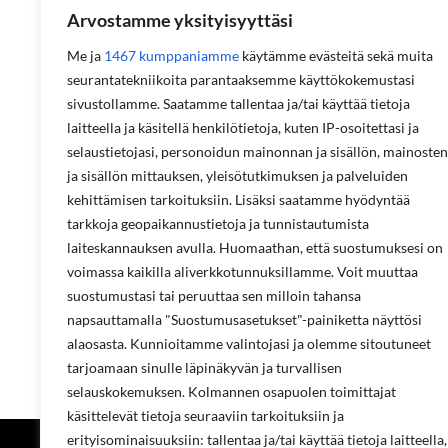
Arvostamme yksityisyyttäsi
Me ja
1467 kumppaniamme
käytämme evästeitä sekä muita
Exair Heavy Duty Line Vac alipainekuljetin
seurantatekniikoita parantaaksemme käyttökokemustasi
sivustollamme. Saatamme tallentaa ja/tai käyttää tietoja
laitteella ja käsitellä henkilötietoja, kuten IP-osoitettasi ja
selaustietojasi, personoidun mainonnan ja sisällön, mainosten
Milja Jokiranta
ja sisällön mittauksen, yleisötutkimuksen ja palveluiden
+358 20 771 3306
kehittämisen tarkoituksiin. Lisäksi saatamme hyödyntää
milja.jokiranta@projecta.fi
tarkkoja geopaikannustietoja ja tunnistautumista
laiteskannauksen avulla. Huomaathan, että suostumuksesi on
tuotepäällikkö
voimassa kaikilla aliverkkotunnuksillamme. Voit muuttaa
teollisuuskomponentit
suostumustasi tai peruuttaa sen milloin tahansa
suuttimet
napsauttamalla "Suostumusasetukset"-painiketta näyttösi
alaosasta. Kunnioitamme valintojasi ja olemme sitoutuneet
tarjoamaan sinulle läpinäkyvän ja turvallisen
selauskokemuksen. Kolmannen osapuolen toimittajat
käsittelevät tietoja seuraaviin tarkoituksiin ja
erityisominaisuuksiin: tallentaa ja/tai käyttää tietoja laitteella,