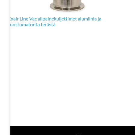
Exair Line Vac alipainekuljettimet alumiinia ja
ruostumatonta terästä