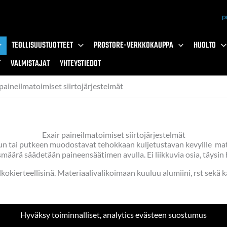
p
TEOLLISUUSTUOTTEET
PROSTORE-VERKKOKAUPPA
HUOLTO
T
VALMISTAJAT
YHTEYSTIEDOT
 paineilmatoimiset siirtojärjestelmät
Exair paineilmatoimiset siirtojärjestelmät
uun tai putkeen muodostavat tehokkaan kuljetustavan kevyille mate
usmäärä säädetään paineensäätimen avulla. Ei liikkuvia osia, täysi
lkokierteellisinä. Materiaalivalikoimaan kuuluu alumiini, rst sekä k
Hyväksy toiminnalliset, analytics evästeen suostumus