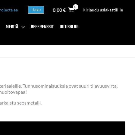
0,00
€
rojecta.ee
Haku
Kirjaudu asiakastilille
MEISTÄ
REFERENSSIT
UUTISBLOGI
riaaleille. Tunnusominaisuuksia ovat suuri tilavuusvirta,
n huoltovapaa!
arkaistu seosmetalli.