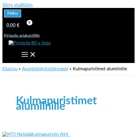
Siirry sisältöön
Haku
0,00
€
Kirjaudu asiakastilille
Etusivu
Alumiinintyöstökoneet
Kulmapuristimet alumiinille
Kulmapuristimet
alumiinille