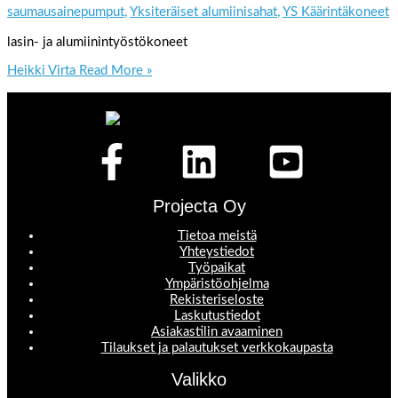
saumausainepumput
,
Yksiteräiset alumiinisahat
,
YS Käärintäkoneet
lasin- ja alumiinintyöstökoneet
Heikki Virta
Read More »
Projecta Oy
Tietoa meistä
Yhteystiedot
Työpaikat
Ympäristöohjelma
Rekisteriseloste
Laskutustiedot
Asiakastilin avaaminen
Tilaukset ja palautukset verkkokaupasta
Valikko