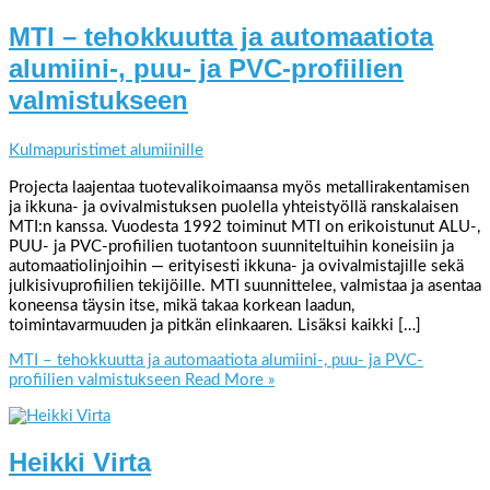
MTI – tehokkuutta ja automaatiota
alumiini-, puu- ja PVC-profiilien
valmistukseen
Kulmapuristimet alumiinille
Projecta laajentaa tuotevalikoimaansa myös metallirakentamisen
ja ikkuna- ja ovivalmistuksen puolella yhteistyöllä ranskalaisen
MTI:n kanssa. Vuodesta 1992 toiminut MTI on erikoistunut ALU-,
PUU- ja PVC-profiilien tuotantoon suunniteltuihin koneisiin ja
automaatiolinjoihin — erityisesti ikkuna- ja ovivalmistajille sekä
julkisivuprofiilien tekijöille. MTI suunnittelee, valmistaa ja asentaa
koneensa täysin itse, mikä takaa korkean laadun,
toimintavarmuuden ja pitkän elinkaaren. Lisäksi kaikki […]
MTI – tehokkuutta ja automaatiota alumiini-, puu- ja PVC-
profiilien valmistukseen
Read More »
Heikki Virta