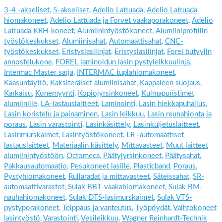
3-4 -akseliset
,
5-akseliset
,
Adelio Lattuada
,
Adelio Lattuada
hiomakoneet
,
Adelio Lattuada ja Forvet vaakaporakoneet
,
Adelio
Lattuada KRH-koneet
,
Alumiinintyöstökoneet
,
Alumiiniprofiilin
työstökeskukset
,
Alumiinisahat
,
Automaattisahat
,
CNC-
työstökeskukset
,
Eristyslasilinjat
,
Eristyslasilinjat
,
Forel butyylin
annostelukone
,
FOREL laminoidun lasin pystyleikkuulinja
,
Intermac Master sarja
,
INTERMAC tuplahiomakoneet
,
Kaasuntäyttö
,
Kaksiteräiset alumiinisahat
,
Kappaleen suojaus
,
Karkaisu
,
Konemyynti
,
Kopiojyrsinkoneet
,
Kulmapuristimet
alumiinille
,
LA-lastauslaitteet
,
Laminointi
,
Lasin hiekkapuhallus
,
Lasin koristelu ja painaminen
,
Lasin leikkuu
,
Lasin reunahionta ja
poraus
,
Lasin varastointi
,
Lasinkäsittely
,
Lasinkuljetuslaitteet
,
Lasinmurskaimet
,
Lasintyöstökoneet
,
LR -automaattiset
lastauslaitteet
,
Materiaalin käsittely
,
Mittavasteet
,
Muut laitteet
alumiinintyöstöön
,
Octomeca
,
Päätyjyrsinkoneet
,
Päätysahat
,
Pakkausautomaatio
,
Pesukoneet lasille
,
Plasticband
,
Poraus
,
Pystyhiomakoneet
,
Rullaradat ja mittavasteet
,
Säteissahat
,
SR-
automaattivarastot
,
Sulak BBT-vaakahiomakoneet
,
Sulak BM-
nauhahiomakoneet
,
Sulak DTS-lasimurskaimet
,
Sulak VTS-
pystyporakoneet
,
Teippaus ja vanteutus
,
Työpöydät
,
Vaihtokoneet
lasintyöstö
,
Varastointi
,
Vesileikkuu
,
Wagner Reinhardt-Technik