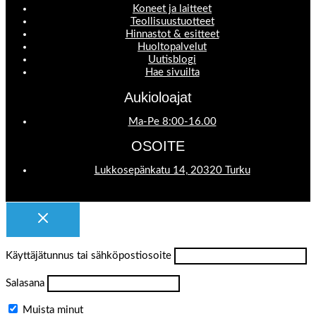
Koneet ja laitteet
Teollisuustuotteet
Hinnastot & esitteet
Huoltopalvelut
Uutisblogi
Hae sivuilta
Aukioloajat
Ma-Pe 8:00-16.00
OSOITE
Lukkosepänkatu 14, 20320 Turku
Käyttäjätunnus tai sähköpostiosoite
Salasana
Muista minut