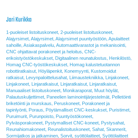
Jari Kurikka
1-puoleiset listoituskoneet
,
2-puoleiset listoituskoneet
,
Alajyrsimet
,
Alajyrsimet
,
Alajyrsimet puuntyöstöön
,
Apulaitteet
sahoille
,
Asiakaspalvelu
,
Automaattivarastot ja mekanisointi
,
CNC ohjattavat porakoneet ja heloitus
,
CNC-
erikoistyöstökeskukset
,
Digitaalinen reunatulostus
,
Henkilöstö
,
Homag CNC-työstökeskukset
,
Homag kalustetuotannon
robottiratkaisut
,
Höyläpenkit
,
Konemyynti
,
Kustomoidut
ratkaisut
,
Levynpaloittelusahat
,
Liimaustekniikka
,
Linjakoneet
,
Linjakoneet
,
Linjaratkaisut
,
Linjaratkaisut
,
Linjaratkaisut
,
Manuaaliset listoituskoneet
,
Monikaraporat
,
Muut höylät
,
Palautuskuljettimet
,
Paneelien laminointijärjestelmät
,
Pelletöinti
briketöinti ja murskaus
,
Peruskoneet
,
Porakoneet ja
tapinlyönti
,
Poraus
,
Pöytämalliset CNC-keskukset
,
Puristimet
,
Puruimurit
,
Purunpoisto
,
Puuntyöstökoneet
,
Pylväsporakoneet
,
Pystymalliset CNC-koneet
,
Pystysahat
,
Reunahiomakoneet
,
Reunalistoituskoneet
,
Sahat
,
Skannerit
,
Sormijatkos ja jatkaminen
,
Sorvit
,
syöttölaitteet
,
Syöttölaitteet