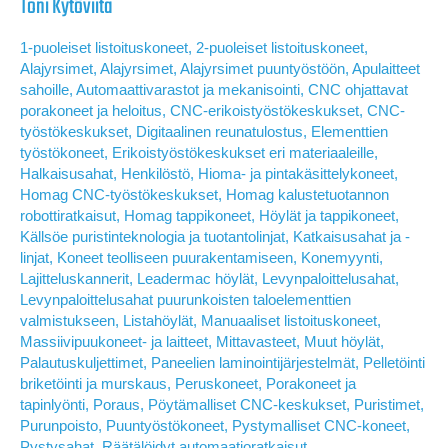
Toni Kytöviita
1-puoleiset listoituskoneet
,
2-puoleiset listoituskoneet
,
Alajyrsimet
,
Alajyrsimet
,
Alajyrsimet puuntyöstöön
,
Apulaitteet
sahoille
,
Automaattivarastot ja mekanisointi
,
CNC ohjattavat
porakoneet ja heloitus
,
CNC-erikoistyöstökeskukset
,
CNC-
työstökeskukset
,
Digitaalinen reunatulostus
,
Elementtien
työstökoneet
,
Erikoistyöstökeskukset eri materiaaleille
,
Halkaisusahat
,
Henkilöstö
,
Hioma- ja pintakäsittelykoneet
,
Homag CNC-työstökeskukset
,
Homag kalustetuotannon
robottiratkaisut
,
Homag tappikoneet
,
Höylät ja tappikoneet
,
Källsöe puristinteknologia ja tuotantolinjat
,
Katkaisusahat ja -
linjat
,
Koneet teolliseen puurakentamiseen
,
Konemyynti
,
Lajitteluskannerit
,
Leadermac höylät
,
Levynpaloittelusahat
,
Levynpaloittelusahat puurunkoisten taloelementtien
valmistukseen
,
Listahöylät
,
Manuaaliset listoituskoneet
,
Massiivipuukoneet- ja laitteet
,
Mittavasteet
,
Muut höylät
,
Palautuskuljettimet
,
Paneelien laminointijärjestelmät
,
Pelletöinti
briketöinti ja murskaus
,
Peruskoneet
,
Porakoneet ja
tapinlyönti
,
Poraus
,
Pöytämalliset CNC-keskukset
,
Puristimet
,
Purunpoisto
,
Puuntyöstökoneet
,
Pystymalliset CNC-koneet
,
Pystysahat
,
Räätälöidyt automaatioratkaisut
,