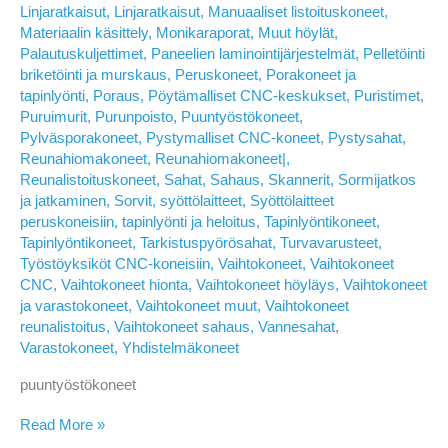
Linjaratkaisut
,
Linjaratkaisut
,
Manuaaliset listoituskoneet
,
Materiaalin käsittely
,
Monikaraporat
,
Muut höylät
,
Palautuskuljettimet
,
Paneelien laminointijärjestelmät
,
Pelletöinti
briketöinti ja murskaus
,
Peruskoneet
,
Porakoneet ja
tapinlyönti
,
Poraus
,
Pöytämalliset CNC-keskukset
,
Puristimet
,
Puruimurit
,
Purunpoisto
,
Puuntyöstökoneet
,
Pylväsporakoneet
,
Pystymalliset CNC-koneet
,
Pystysahat
,
Reunahiomakoneet
,
Reunahiomakoneet|
,
Reunalistoituskoneet
,
Sahat
,
Sahaus
,
Skannerit
,
Sormijatkos
ja jatkaminen
,
Sorvit
,
syöttölaitteet
,
Syöttölaitteet
peruskoneisiin
,
tapinlyönti ja heloitus
,
Tapinlyöntikoneet
,
Tapinlyöntikoneet
,
Tarkistuspyörösahat
,
Turvavarusteet
,
Työstöyksiköt CNC-koneisiin
,
Vaihtokoneet
,
Vaihtokoneet
CNC
,
Vaihtokoneet hionta
,
Vaihtokoneet höyläys
,
Vaihtokoneet
ja varastokoneet
,
Vaihtokoneet muut
,
Vaihtokoneet
reunalistoitus
,
Vaihtokoneet sahaus
,
Vannesahat
,
Varastokoneet
,
Yhdistelmäkoneet
puuntyöstökoneet
Jouni
Read More »
Häkkänen