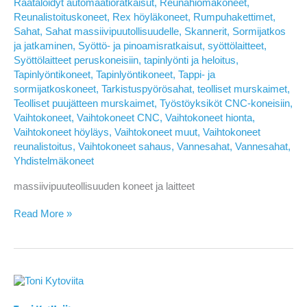
Räätälöidyt automaatioratkaisut
,
Reunahiomakoneet
,
Reunalistoituskoneet
,
Rex höyläkoneet
,
Rumpuhakettimet
,
Sahat
,
Sahat massiivipuutollisuudelle
,
Skannerit
,
Sormijatkos
ja jatkaminen
,
Syöttö- ja pinoamisratkaisut
,
syöttölaitteet
,
Syöttölaitteet peruskoneisiin
,
tapinlyönti ja heloitus
,
Tapinlyöntikoneet
,
Tapinlyöntikoneet
,
Tappi- ja
sormijatkoskoneet
,
Tarkistuspyörösahat
,
teolliset murskaimet
,
Teolliset puujätteen murskaimet
,
Työstöyksiköt CNC-koneisiin
,
Vaihtokoneet
,
Vaihtokoneet CNC
,
Vaihtokoneet hionta
,
Vaihtokoneet höyläys
,
Vaihtokoneet muut
,
Vaihtokoneet
reunalistoitus
,
Vaihtokoneet sahaus
,
Vannesahat
,
Vannesahat
,
Yhdistelmäkoneet
massiivipuuteollisuuden koneet ja laitteet
Jani
Read More »
Hiula