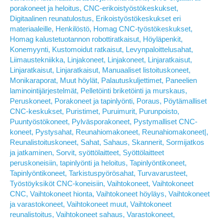
porakoneet ja heloitus
,
CNC-erikoistyöstökeskukset
,
Digitaalinen reunatulostus
,
Erikoistyöstökeskukset eri
materiaaleille
,
Henkilöstö
,
Homag CNC-työstökeskukset
,
Homag kalustetuotannon robottiratkaisut
,
Höyläpenkit
,
Konemyynti
,
Kustomoidut ratkaisut
,
Levynpaloittelusahat
,
Liimaustekniikka
,
Linjakoneet
,
Linjakoneet
,
Linjaratkaisut
,
Linjaratkaisut
,
Linjaratkaisut
,
Manuaaliset listoituskoneet
,
Monikaraporat
,
Muut höylät
,
Palautuskuljettimet
,
Paneelien
laminointijärjestelmät
,
Pelletöinti briketöinti ja murskaus
,
Peruskoneet
,
Porakoneet ja tapinlyönti
,
Poraus
,
Pöytämalliset
CNC-keskukset
,
Puristimet
,
Puruimurit
,
Purunpoisto
,
Puuntyöstökoneet
,
Pylväsporakoneet
,
Pystymalliset CNC-
koneet
,
Pystysahat
,
Reunahiomakoneet
,
Reunahiomakoneet|
,
Reunalistoituskoneet
,
Sahat
,
Sahaus
,
Skannerit
,
Sormijatkos
ja jatkaminen
,
Sorvit
,
syöttölaitteet
,
Syöttölaitteet
peruskoneisiin
,
tapinlyönti ja heloitus
,
Tapinlyöntikoneet
,
Tapinlyöntikoneet
,
Tarkistuspyörösahat
,
Turvavarusteet
,
Työstöyksiköt CNC-koneisiin
,
Vaihtokoneet
,
Vaihtokoneet
CNC
,
Vaihtokoneet hionta
,
Vaihtokoneet höyläys
,
Vaihtokoneet
ja varastokoneet
,
Vaihtokoneet muut
,
Vaihtokoneet
reunalistoitus
,
Vaihtokoneet sahaus
,
Varastokoneet
,