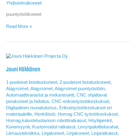
Yhdistelmäkoneet
puuntyöstökoneet
Petri
Read More »
Leivonen
Jouni Häkkänen
1-puoleiset listoituskoneet
,
2-puoleiset listoituskoneet
,
Alajyrsimet
,
Alajyrsimet
,
Alajyrsimet puuntyöstöön
,
Automaattivarastot ja mekanisointi
,
CNC ohjattavat
porakoneet ja heloitus
,
CNC-erikoistyöstökeskukset
,
Digitaalinen reunatulostus
,
Erikoistyöstökeskukset eri
materiaaleille
,
Henkilöstö
,
Homag CNC-työstökeskukset
,
Homag kalustetuotannon robottiratkaisut
,
Höyläpenkit
,
Konemyynti
,
Kustomoidut ratkaisut
,
Levynpaloittelusahat
,
Liimaustekniikka
,
Linjakoneet
,
Linjakoneet
,
Linjaratkaisut
,