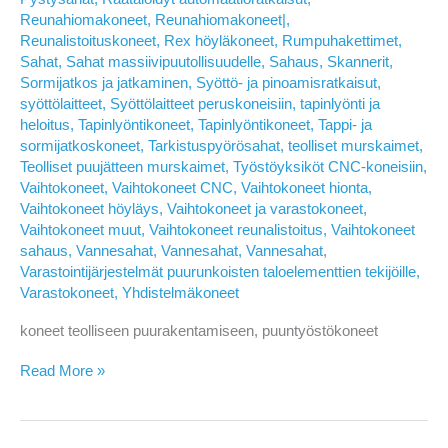
Reunahiomakoneet
,
Reunahiomakoneet|
,
Reunalistoituskoneet
,
Rex höyläkoneet
,
Rumpuhakettimet
,
Sahat
,
Sahat massiivipuutollisuudelle
,
Sahaus
,
Skannerit
,
Sormijatkos ja jatkaminen
,
Syöttö- ja pinoamisratkaisut
,
syöttölaitteet
,
Syöttölaitteet peruskoneisiin
,
tapinlyönti ja
heloitus
,
Tapinlyöntikoneet
,
Tapinlyöntikoneet
,
Tappi- ja
sormijatkoskoneet
,
Tarkistuspyörösahat
,
teolliset murskaimet
,
Teolliset puujätteen murskaimet
,
Työstöyksiköt CNC-koneisiin
,
Vaihtokoneet
,
Vaihtokoneet CNC
,
Vaihtokoneet hionta
,
Vaihtokoneet höyläys
,
Vaihtokoneet ja varastokoneet
,
Vaihtokoneet muut
,
Vaihtokoneet reunalistoitus
,
Vaihtokoneet
sahaus
,
Vannesahat
,
Vannesahat
,
Vannesahat
,
Varastointijärjestelmät puurunkoisten taloelementtien tekijöille
,
Varastokoneet
,
Yhdistelmäkoneet
koneet teolliseen puurakentamiseen, puuntyöstökoneet
Toni
Read More »
Kytöviita