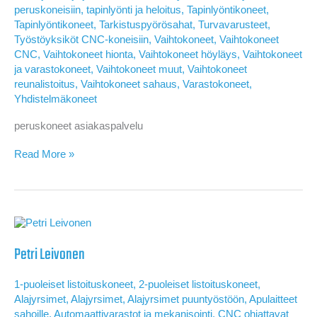
peruskoneisiin
,
tapinlyönti ja heloitus
,
Tapinlyöntikoneet
,
Tapinlyöntikoneet
,
Tarkistuspyörösahat
,
Turvavarusteet
,
Työstöyksiköt CNC-koneisiin
,
Vaihtokoneet
,
Vaihtokoneet
CNC
,
Vaihtokoneet hionta
,
Vaihtokoneet höyläys
,
Vaihtokoneet
ja varastokoneet
,
Vaihtokoneet muut
,
Vaihtokoneet
reunalistoitus
,
Vaihtokoneet sahaus
,
Varastokoneet
,
Yhdistelmäkoneet
peruskoneet asiakaspalvelu
Jari
Read More »
Kurikka
Petri Leivonen
1-puoleiset listoituskoneet
,
2-puoleiset listoituskoneet
,
Alajyrsimet
,
Alajyrsimet
,
Alajyrsimet puuntyöstöön
,
Apulaitteet
sahoille
,
Automaattivarastot ja mekanisointi
,
CNC ohjattavat