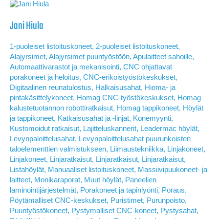
Jani Hiula
1-puoleiset listoituskoneet
,
2-puoleiset listoituskoneet
,
Alajyrsimet
,
Alajyrsimet puuntyöstöön
,
Apulaitteet sahoille
,
Automaattivarastot ja mekanisointi
,
CNC ohjattavat
porakoneet ja heloitus
,
CNC-erikoistyöstökeskukset
,
Digitaalinen reunatulostus
,
Halkaisusahat
,
Hioma- ja
pintakäsittelykoneet
,
Homag CNC-työstökeskukset
,
Homag
kalustetuotannon robottiratkaisut
,
Homag tappikoneet
,
Höylät
ja tappikoneet
,
Katkaisusahat ja -linjat
,
Konemyynti
,
Kustomoidut ratkaisut
,
Lajitteluskannerit
,
Leadermac höylät
,
Levynpaloittelusahat
,
Levynpaloittelusahat puurunkoisten
taloelementtien valmistukseen
,
Liimaustekniikka
,
Linjakoneet
,
Linjakoneet
,
Linjaratkaisut
,
Linjaratkaisut
,
Linjaratkaisut
,
Listahöylät
,
Manuaaliset listoituskoneet
,
Massiivipuukoneet- ja
laitteet
,
Monikaraporat
,
Muut höylät
,
Paneelien
laminointijärjestelmät
,
Porakoneet ja tapinlyönti
,
Poraus
,
Pöytämalliset CNC-keskukset
,
Puristimet
,
Purunpoisto
,
Puuntyöstökoneet
,
Pystymalliset CNC-koneet
,
Pystysahat
,