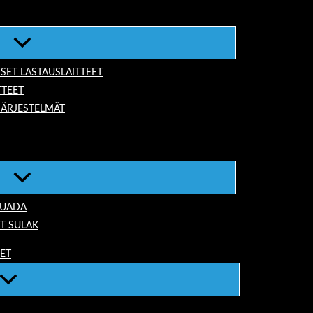
ISET LASTAUSLAITTEET
TTEET
JÄRJESTELMÄT
TUADA
T SULAK
EET