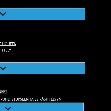
E HOUFEK
ITTELY
NEET
 PUHDISTUKSEEN JA ESIKÄSITTELYYN