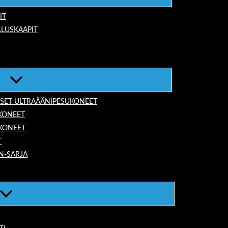
IT
LUSKAAPIT
ISET ULTRAÄÄNIPESUKONEET
KONEET
UKONEET
T
N-SARJA