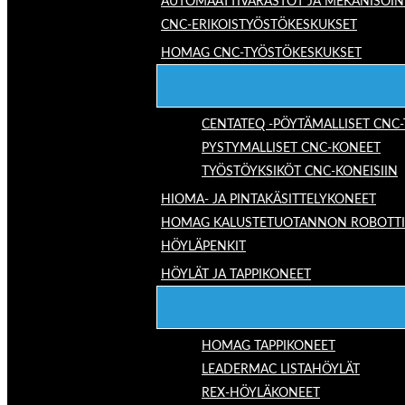
AUTOMAATTIVARASTOT JA MEKANISOIN
CNC-ERIKOISTYÖSTÖKESKUKSET
HOMAG CNC-TYÖSTÖKESKUKSET
CENTATEQ -PÖYTÄMALLISET CNC
PYSTYMALLISET CNC-KONEET
TYÖSTÖYKSIKÖT CNC-KONEISIIN
HIOMA- JA PINTAKÄSITTELYKONEET
HOMAG KALUSTETUOTANNON ROBOTTIRA
HÖYLÄPENKIT
HÖYLÄT JA TAPPIKONEET
HOMAG TAPPIKONEET
LEADERMAC LISTAHÖYLÄT
REX-HÖYLÄKONEET