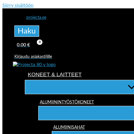
Siirry sisältöön
projecta.ee
Haku
0,00
€
Kirjaudu asiakastilille
KONEET & LAITTEET
ALUMIININTYÖSTÖKONEET
ALUMIINISAHAT