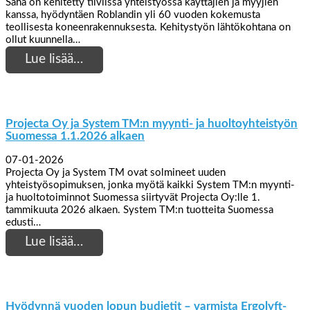
Saha on kehitetty tiiviissä yhteistyössä käyttäjien ja myyjien
kanssa, hyödyntäen Roblandin yli 60 vuoden kokemusta
teollisesta koneenrakennuksesta. Kehitystyön lähtökohtana on
ollut kuunnella…
Lue lisää…
Projecta Oy ja System TM:n myynti- ja huoltoyhteistyön
Suomessa 1.1.2026 alkaen
07-01-2026
Projecta Oy ja System TM ovat solmineet uuden
yhteistyösopimuksen, jonka myötä kaikki System TM:n myynti-
ja huoltotoiminnot Suomessa siirtyvät Projecta Oy:lle 1.
tammikuuta 2026 alkaen. System TM:n tuotteita Suomessa
edusti…
Lue lisää…
Hyödynnä vuoden lopun budjetit – varmista Ergolyft-