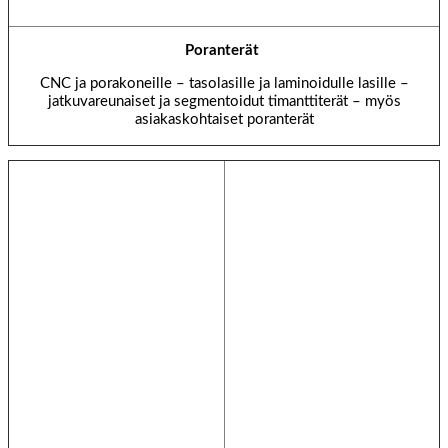
Poranterät
CNC ja porakoneille – tasolasille ja laminoidulle lasille –
jatkuvareunaiset ja segmentoidut timanttiterät – myös
asiakaskohtaiset poranterät