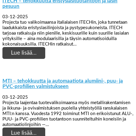
ITECH – tehokkuutta eristyslasituotantoon ja lasin
pesuun
03-12-2025
Projecta tuo valikoimaansa italialaisen ITECHin, joka tunnetaan
laadukkaista eristyslasilinjoista ja pystypesukoneista. ITECH
tarjoaa ratkaisuja niin pienille, keskisuurille kuin suurille lasialan
yrityksille – aina modulaarisilla ja täysin automatisoiduilla
kokonaisuuksilla. ITECHin ratkaisut…
Lue lisää…
MTI – tehokkuutta ja automaatiota alumiini-, puu- ja
PVC-profiilien valmistukseen
03-12-2025
Projecta laajentaa tuotevalikoimaansa myös metallirakentamisen
ja ikkuna- ja ovivalmistuksen puolella yhteistyöllä ranskalaisen
MTI:n kanssa. Vuodesta 1992 toiminut MTI on erikoistunut ALU-,
PUU- ja PVC-profiilien tuotantoon suunniteltuihin koneisiin ja
automaatiolinjoihin —…
Lue lisää…