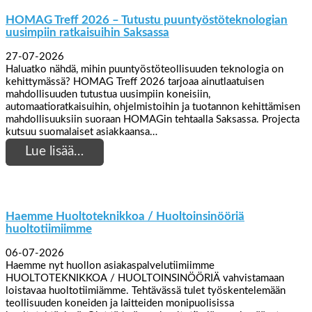
HOMAG Treff 2026 – Tutustu puuntyöstöteknologian
uusimpiin ratkaisuihin Saksassa
27-07-2026
Haluatko nähdä, mihin puuntyöstöteollisuuden teknologia on
kehittymässä? HOMAG Treff 2026 tarjoaa ainutlaatuisen
mahdollisuuden tutustua uusimpiin koneisiin,
automaatioratkaisuihin, ohjelmistoihin ja tuotannon kehittämisen
mahdollisuuksiin suoraan HOMAGin tehtaalla Saksassa. Projecta
kutsuu suomalaiset asiakkaansa…
Lue lisää…
Haemme Huoltoteknikkoa / Huoltoinsinööriä
huoltotiimiimme
06-07-2026
Haemme nyt huollon asiakaspalvelutiimiimme
HUOLTOTEKNIKKOA / HUOLTOINSINÖÖRIÄ vahvistamaan
loistavaa huoltotiimiämme. Tehtävässä tulet työskentelemään
teollisuuden koneiden ja laitteiden monipuolisissa