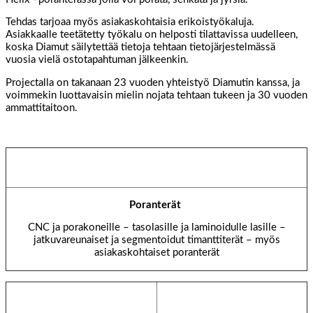
Tehdas tarjoaa myös asiakaskohtaisia erikoistyökaluja.
Asiakkaalle teetätetty työkalu on helposti tilattavissa uudelleen,
koska Diamut säilytettää tietoja tehtaan tietojärjestelmässä
vuosia vielä ostotapahtuman jälkeenkin.
Projectalla on takanaan 23 vuoden yhteistyö Diamutin kanssa, ja
voimmekin luottavaisin mielin nojata tehtaan tukeen ja 30 vuoden
ammattitaitoon.
Poranterät
CNC ja porakoneille – tasolasille ja laminoidulle lasille –
jatkuvareunaiset ja segmentoidut timanttiterät – myös
asiakaskohtaiset poranterät