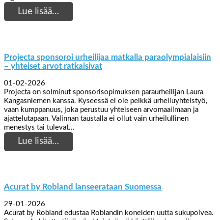
Lue lisää…
Projecta sponsoroi urheilijaa matkalla paraolympialaisiin
– yhteiset arvot ratkaisivat
01-02-2026
Projecta on solminut sponsorisopimuksen paraurheilijan Laura
Kangasniemen kanssa. Kyseessä ei ole pelkkä urheiluyhteistyö,
vaan kumppanuus, joka perustuu yhteiseen arvomaailmaan ja
ajattelutapaan. Valinnan taustalla ei ollut vain urheilullinen
menestys tai tulevat…
Lue lisää…
Acurat by Robland lanseerataan Suomessa
29-01-2026
Acurat by Robland edustaa Roblandin koneiden uutta sukupolvea.