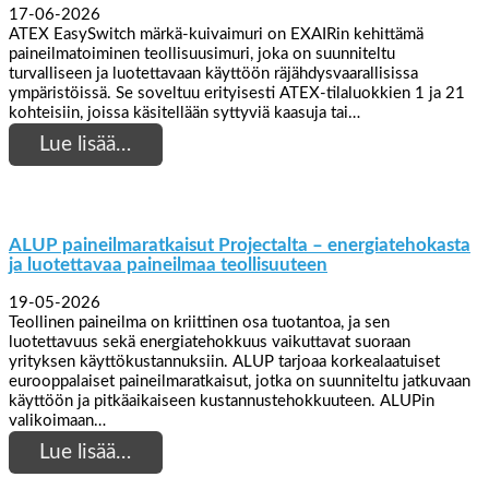
17-06-2026
ATEX EasySwitch märkä-kuivaimuri on EXAIRin kehittämä
paineilmatoiminen teollisuusimuri, joka on suunniteltu
turvalliseen ja luotettavaan käyttöön räjähdysvaarallisissa
ympäristöissä. Se soveltuu erityisesti ATEX-tilaluokkien 1 ja 21
kohteisiin, joissa käsitellään syttyviä kaasuja tai…
Lue lisää…
ALUP paineilmaratkaisut Projectalta – energiatehokasta
ja luotettavaa paineilmaa teollisuuteen
19-05-2026
Teollinen paineilma on kriittinen osa tuotantoa, ja sen
luotettavuus sekä energiatehokkuus vaikuttavat suoraan
yrityksen käyttökustannuksiin. ALUP tarjoaa korkealaatuiset
eurooppalaiset paineilmaratkaisut, jotka on suunniteltu jatkuvaan
käyttöön ja pitkäaikaiseen kustannustehokkuuteen. ALUPin
valikoimaan…
Lue lisää…