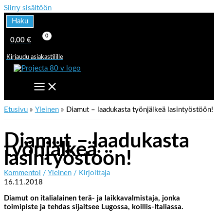
Siirry sisältöön
Haku
0,00
€
Kirjaudu asiakastilille
Etusivu
Yleinen
Diamut – laadukasta työnjälkeä lasintyöstöön!
Diamut – laadukasta
työnjälkeä
lasintyöstöön!
Kommentoi
/
Yleinen
/ Kirjoittaja
16.11.2018
Diamut on italialainen terä- ja laikkavalmistaja, jonka
toimipiste ja tehdas sijaitsee Lugossa, koillis-Italiassa.