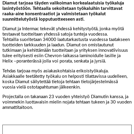
Diamut tarjoaa täyden valikoiman korkealaatuisia työkaluja
lasintyöstöön. Tehtaalla sekoitetaan työkaluihin tarvittavat
raaka-aine konsentraatiot ja valmistetaan työkalut
suunnittelutyöstä lopputuotteeseen asti.
Diamut ja Intermac tekevät yhdessä kehitystyötä, jonka myötä
testaavat tuotteitaan yhdessä satoja tunteja vuodessa.
Tehtailla suoritetaan 34000 laatutarkastusta vuodessa taatakseen
tuotteiden tarkkuuden ja laadun. Diamut on omistautunut
tutkimaan ja kehittämään tuotteitaan ja yrityksen innovatiivisuus
tulee erityisesti esiin Chevron-laikassa laminoidulle lasille ja
Helix –poranterässä jolla voi porata, senkata ja jyrsiä.
Tehdas tarjoaa myös asiakaskohtaisia erikoistyökaluja.
Asiakkaalle teetätetty työkalu on helposti tilattavissa uudelleen,
koska Diamut säilytettää tietoja tehtaan tietojärjestelmässä
vuosia vielä ostotapahtuman jälkeenkin.
Projectalla on takanaan 23 vuoden yhteistyö Diamutin kanssa, ja
voimmekin luottavaisin mielin nojata tehtaan tukeen ja 30 vuoden
ammattitaitoon.