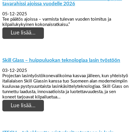
tavarahissi ajoissa vuodelle 2026
05-12-2025
Tee päätös ajoissa – varmista tulevan vuoden toimitus ja
kilpailukykyinen kokonaisratkaisu.”
Lue lisää…
Skill Glass – huippuluokan teknologiaa lasin työstöön
03-12-2025
Projectan lasintyöstökonevalikoima kasvaa jälleen, kun yhteistyö
italialaisen Skill Glassin kanssa tuo Suomeen alan moderneimpiin
kuuluvaa pystysuuntaista lasinkäsittelyteknologiaa. Skill Glass on
tunnettu laadusta, innovaatioista ja luotettavuudesta, ja sen
koneet tarjoavat kilpailuetua…
Lue lisää…