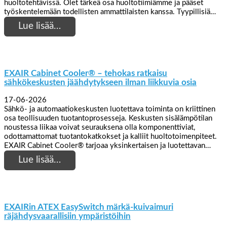
huoltotehtävissä. Olet tärkeä osa huoltotiimiämme ja pääset
työskentelemään todellisten ammattilaisten kanssa. Tyypillisiä…
Lue lisää…
EXAIR Cabinet Cooler® – tehokas ratkaisu
sähkökeskusten jäähdytykseen ilman liikkuvia osia
17-06-2026
Sähkö- ja automaatiokeskusten luotettava toiminta on kriittinen
osa teollisuuden tuotantoprosesseja. Keskusten sisälämpötilan
noustessa liikaa voivat seurauksena olla komponenttiviat,
odottamattomat tuotantokatkokset ja kalliit huoltotoimenpiteet.
EXAIR Cabinet Cooler® tarjoaa yksinkertaisen ja luotettavan…
Lue lisää…
EXAIRin ATEX EasySwitch märkä-kuivaimuri
räjähdysvaarallisiin ympäristöihin