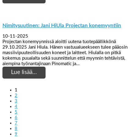
Nimitysuutinen: Jani HiUla Projectan konemyyntiin
10-11-2025
Projectan konemyynnissä aloitti uutena tuotepäällikkönä
29.10.2025 Jani Hiula. Hänen vastuualueekseen tulee pääosin
massiivipuuteollisuuden koneet ja laitteet. Hiulalla on pitkä
kokemus puualalta sekä suunnittelun että myynnin tehtävistä,
aiempina työnantajinaan Pinomatic ja…
Lue lisää…
1
2
3
4
5
6
7
8
9