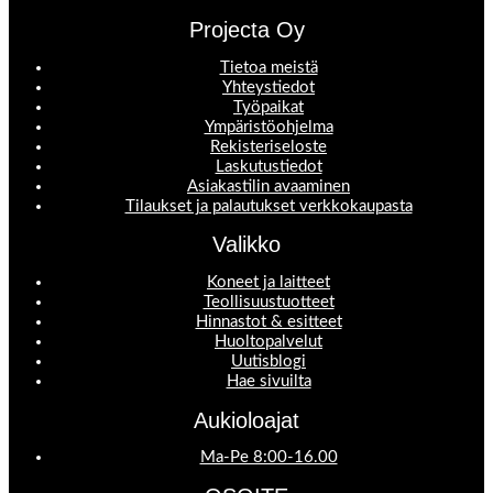
Projecta Oy
Tietoa meistä
Yhteystiedot
Työpaikat
Ympäristöohjelma
Rekisteriseloste
Laskutustiedot
Asiakastilin avaaminen
Tilaukset ja palautukset verkkokaupasta
Valikko
Koneet ja laitteet
Teollisuustuotteet
Hinnastot & esitteet
Huoltopalvelut
Uutisblogi
Hae sivuilta
Aukioloajat
Ma-Pe 8:00-16.00