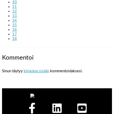
10
11
12
13
14
15
16
17
18
Kommentoi
Sinun täytyy
kirjautua sisään
kommentoidaksesi.