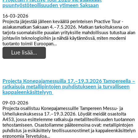
puuntyöstöteollisuuden ytimeen Saksaan
16-03-2026
Projecta järjestää jälleen keväällä perinteisen Practive Tour -
asiakasmatkan Saksaan 4.–7.5.2026. Matkan tarkoituksena on
tarjota suomalaisille puualan yrityksille mahdollisuus tutustua alan
johtaviin teknologioihin ja nähdä käytännössä, miten moderni
tuotanto toimii Euroopan…
Lue lisää…
Projecta Konepajamessuilla 17.–19.3.2026 Tampereella –
ratkaisuja metallipintojen puhdistukseen ja turvalliseen
kappaleenkäsittelyyn
09-03-2026
Projecta osallistuu Konepajamessuille Tampereen Messu- ja
Urheilukeskuksessa 17.–19.3.2026. Löydät meidät osastolta
A453, jossa esittelemme ratkaisuja metalliteollisuuden tuotannon
tehostamiseen. Osastollamme pääteemoina ovat: metallipintojen
puhdistus ja esikäsittely teollisuusnostimet ja kappaleenkäsittelyn
ergonomia Tervetuloa…