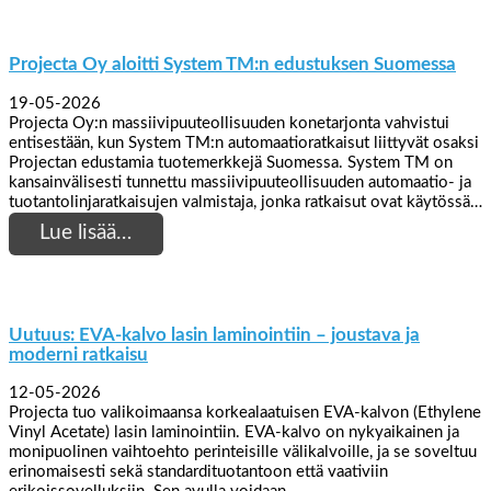
Projecta Oy aloitti System TM:n edustuksen Suomessa
19-05-2026
Projecta Oy:n massiivipuuteollisuuden konetarjonta vahvistui
entisestään, kun System TM:n automaatioratkaisut liittyvät osaksi
Projectan edustamia tuotemerkkejä Suomessa. System TM on
kansainvälisesti tunnettu massiivipuuteollisuuden automaatio- ja
tuotantolinjaratkaisujen valmistaja, jonka ratkaisut ovat käytössä…
Lue lisää…
Uutuus: EVA-kalvo lasin laminointiin – joustava ja
moderni ratkaisu
12-05-2026
Projecta tuo valikoimaansa korkealaatuisen EVA-kalvon (Ethylene
Vinyl Acetate) lasin laminointiin. EVA-kalvo on nykyaikainen ja
monipuolinen vaihtoehto perinteisille välikalvoille, ja se soveltuu
erinomaisesti sekä standardituotantoon että vaativiin