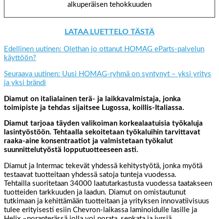
alkuperäisen tehokkuuden
LATAA LUETTELO TÄSTÄ
Edellinen uutinen: Olethan jo ottanut HOMAG eParts-palvelun
käyttöön?
Seuraava uutinen: Uusi HOMAG-ryhmä on syntynyt – yksi yritys
ja yksi brändi
Diamut on italialainen terä- ja laikkavalmistaja, jonka
toimipiste ja tehdas sijaitsee Lugossa, koillis-Italiassa.
Diamut tarjoaa täyden valikoiman korkealaatuisia työkaluja
lasintyöstöön. Tehtaalla sekoitetaan työkaluihin tarvittavat
raaka-aine konsentraatiot ja valmistetaan työkalut
suunnittelutyöstä lopputuotteeseen asti.
Diamut ja Intermac tekevät yhdessä kehitystyötä, jonka myötä
testaavat tuotteitaan yhdessä satoja tunteja vuodessa.
Tehtailla suoritetaan 34000 laatutarkastusta vuodessa taatakseen
tuotteiden tarkkuuden ja laadun. Diamut on omistautunut
tutkimaan ja kehittämään tuotteitaan ja yrityksen innovatiivisuus
tulee erityisesti esiin Chevron-laikassa laminoidulle lasille ja
Helix –poranterässä jolla voi porata, senkata ja jyrsiä.