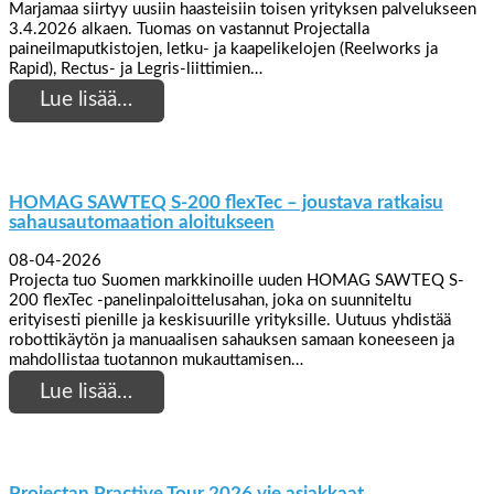
Marjamaa siirtyy uusiin haasteisiin toisen yrityksen palvelukseen
3.4.2026 alkaen. Tuomas on vastannut Projectalla
paineilmaputkistojen, letku- ja kaapelikelojen (Reelworks ja
Rapid), Rectus- ja Legris-liittimien…
Lue lisää…
HOMAG SAWTEQ S-200 flexTec – joustava ratkaisu
sahausautomaation aloitukseen
08-04-2026
Projecta tuo Suomen markkinoille uuden HOMAG SAWTEQ S-
200 flexTec -panelinpaloittelusahan, joka on suunniteltu
erityisesti pienille ja keskisuurille yrityksille. Uutuus yhdistää
robottikäytön ja manuaalisen sahauksen samaan koneeseen ja
mahdollistaa tuotannon mukauttamisen…
Lue lisää…
Projectan Practive Tour 2026 vie asiakkaat