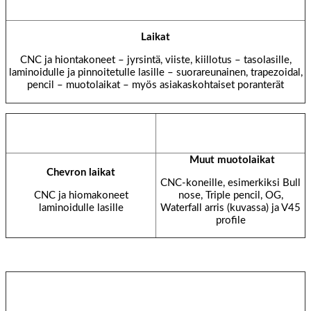
Laikat
CNC ja hiontakoneet – jyrsintä, viiste, kiillotus – tasolasille,
laminoidulle ja pinnoitetulle lasille – suorareunainen, trapezoidal,
pencil – muotolaikat – myös asiakaskohtaiset poranterät
Muut muotolaikat
Chevron laikat
CNC-koneille, esimerkiksi Bull
CNC ja hiomakoneet
nose, Triple pencil, OG,
laminoidulle lasille
Waterfall arris (kuvassa) ja V45
profile