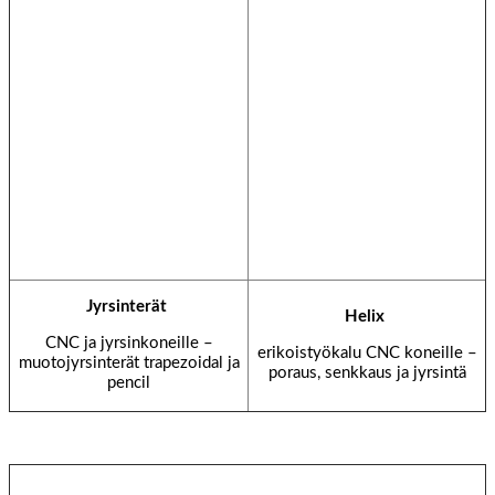
Jyrsinterät
Helix
CNC ja jyrsinkoneille –
erikoistyökalu CNC koneille –
muotojyrsinterät trapezoidal ja
poraus, senkkaus ja jyrsintä
pencil