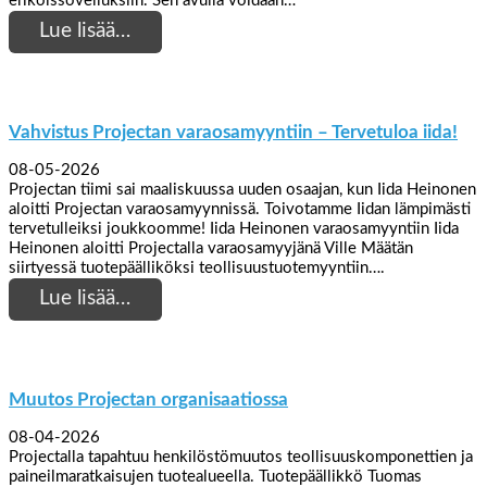
erikoissovelluksiin. Sen avulla voidaan…
Lue lisää…
Vahvistus Projectan varaosamyyntiin – Tervetuloa iida!
08-05-2026
Projectan tiimi sai maaliskuussa uuden osaajan, kun Iida Heinonen
aloitti Projectan varaosamyynnissä. Toivotamme Iidan lämpimästi
tervetulleiksi joukkoomme! Iida Heinonen varaosamyyntiin Iida
Heinonen aloitti Projectalla varaosamyyjänä Ville Määtän
siirtyessä tuotepäälliköksi teollisuustuotemyyntiin….
Lue lisää…
Muutos Projectan organisaatiossa
08-04-2026
Projectalla tapahtuu henkilöstömuutos teollisuuskomponettien ja
paineilmaratkaisujen tuotealueella. Tuotepäällikkö Tuomas