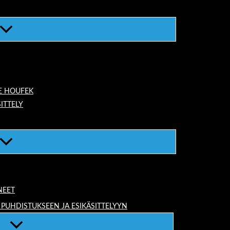
E HOUFEK
ITTELY
NEET
 PUHDISTUKSEEN JA ESIKÄSITTELYYN