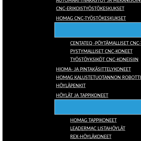
AUTOMAATTIVARASTOT JA MEKANISOIN
CNC-ERIKOISTYÖSTÖKESKUKSET
HOMAG CNC-TYÖSTÖKESKUKSET
CENTATEQ -PÖYTÄMALLISET CNC
PYSTYMALLISET CNC-KONEET
TYÖSTÖYKSIKÖT CNC-KONEISIIN
HIOMA- JA PINTAKÄSITTELYKONEET
HOMAG KALUSTETUOTANNON ROBOTTIRA
HÖYLÄPENKIT
HÖYLÄT JA TAPPIKONEET
HOMAG TAPPIKONEET
LEADERMAC LISTAHÖYLÄT
REX-HÖYLÄKONEET