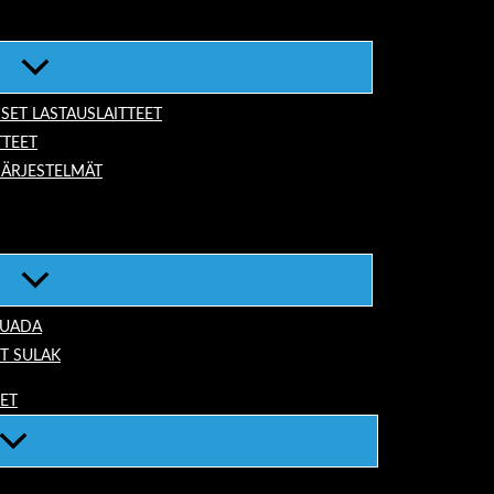
ISET LASTAUSLAITTEET
TTEET
JÄRJESTELMÄT
TUADA
T SULAK
EET