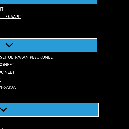
IT
LUSKAAPIT
ISET ULTRAÄÄNIPESUKONEET
KONEET
UKONEET
T
N-SARJA