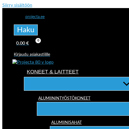
Siirry sisältöön
projecta.ee
Haku
0,00
€
Kirjaudu asiakastilille
KONEET & LAITTEET
ALUMIININTYÖSTÖKONEET
ALUMIINISAHAT