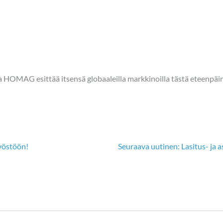
 HOMAG esittää itsensä globaaleilla markkinoilla tästä eteenpäin
työstöön!
Seuraava uutinen: Lasitus- ja a