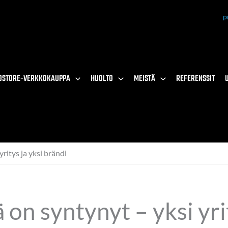
p
OSTORE-VERKKOKAUPPA
HUOLTO
MEISTÄ
REFERENSSIT
itys ja yksi brändi
 syntynyt – yksi yrity