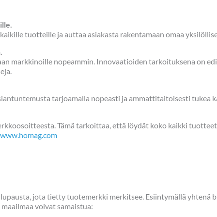
lle.
kille tuotteille ja auttaa asiakasta rakentamaan omaa yksilöllise
.
an markkinoille nopeammin. Innovaatioiden tarkoituksena on edist
eja.
ntuntemusta tarjoamalla nopeasti ja ammattitaitoisesti tukea ka
erkkoosoitteesta. Tämä tarkoittaa, että löydät koko kaikki tuotte
www.homag.com
ändilupausta, jota tietty tuotemerkki merkitsee. Esiintymällä yht
i maailmaa voivat samaistua: