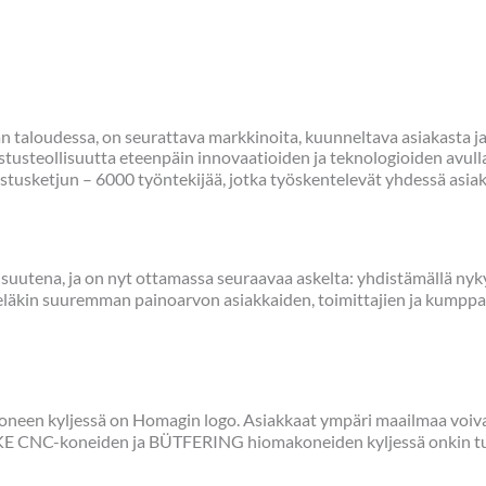
n taloudessa, on seurattava markkinoita, kuunneltava asiakasta ja
usteollisuutta eteenpäin innovaatioiden ja teknologioiden avul
istusketjun – 6000 työntekijää, jotka työskentelevät yhdessä asia
na, ja on nyt ottamassa seuraavaa askelta: yhdistämällä nykyis
ieläkin suuremman painoarvon asiakkaiden, toimittajien ja kumppa
en kyljessä on Homagin logo. Asiakkaat ympäri maailmaa voivat 
KE CNC-koneiden ja BÜTFERING hiomakoneiden kyljessä onkin tu