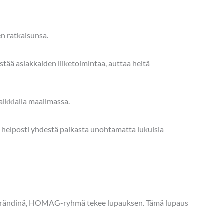
n ratkaisunsa.
ää asiakkaiden liiketoimintaa, auttaa heitä
ikkialla maailmassa.
et helposti yhdestä paikasta unohtamatta lukuisia
enä brändinä, HOMAG-ryhmä tekee lupauksen. Tämä lupaus