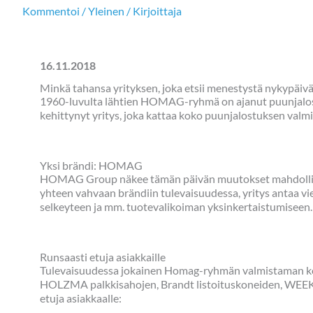
Kommentoi
/
Yleinen
/ Kirjoittaja
16.11.2018
Minkä tahansa yrityksen, joka etsii menestystä nykypäivä
1960-luvulta lähtien HOMAG-ryhmä on ajanut puunjalost
kehittynyt yritys, joka kattaa koko puunjalostuksen valm
Yksi brändi: HOMAG
HOMAG Group näkee tämän päivän muutokset mahdollisuute
yhteen vahvaan brändiin tulevaisuudessa, yritys antaa v
selkeyteen ja mm. tuotevalikoiman yksinkertaistumiseen.
Runsaasti etuja asiakkaille
Tulevaisuudessa jokainen Homag-ryhmän valmistaman kone
HOLZMA palkkisahojen, Brandt listoituskoneiden, WEE
etuja asiakkaalle: