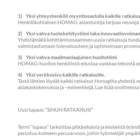
1) Yksi yhteyshenkilö myyntiosastolla kaikille ratkaisui
Henkilökohtainen HOMAG-asiantuntija tarjoaa neuvoja kai
2) Yksi vahva tuotekehitystiimi taka innovaatiovoiman
Yhdistämällä kehittämisosaamisen uusia ratkaisuja tuoda
valmistautumaan tulevaisuuteen ja optimoimaan prosess
3) Yksi vahva maailmanlaajuinen huoltotiimi.
HOMAG-huollon henkilöstö edustaa vankkaa teknistä asia
4) Yksi verkkosivu kaikille ratkaisuille.
Tästä lähtien löydät kaikki ratkaisut Homagilta yhdestä v
asiakaskokemuksia ja –esimerkkejä. Lue lisää osoitteessa
Uusi lupaus: ”SINUN RATKAISUSI”
Termi ”lupaus” tarkoittaa pitkäaikaista ja keskeistä br
perustuu kolmeen perusarvoon, joihin työntekijät ympär