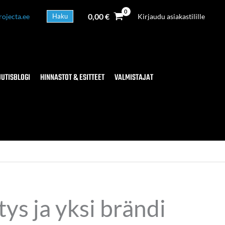
0,00
€
rojecta.ee
Haku
Kirjaudu asiakastilille
UUTISBLOGI
HINNASTOT & ESITTEET
VALMISTAJAT
s ja yksi brändi