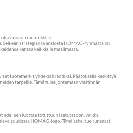
 oltava avoin muutoksille.
la. Selkeän strategiansa ansiosta HOMAG-ryhmästä on
kkaidensa kanssa kaikkialla maailmassa.
et tuotemerkit yhdeksi brändiksi. Päätöksellä keskittyä
neiden tarpeille. Tämä tulee johtamaan viestinnän
edelleen luottaa totuttuun laatutasoon, vaikka
levaisuudessa HOMAG-logo. Tämä askel tuo runsaasti