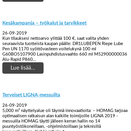
Kesäkampanja – työkalut ja tarvikkeet
26-09-2019
Kun tilauksesi nettoarvo ylittää 100 €, saat valita yhden
seuraavista tuotteista kaupan päälle: DR1LUBEPEN Riepe Lube
Pen UN 1170 syöttövasteen voitelukynä 100 ml
G60BO5107900 Lasinpuhdistusvaahto 660 ml M52900000036
Alu-Rapid P860…
Lue lisää…
Terveiset LIGNA-messuilta
26-09-2019
5,000 m² näyttelyalue oli täynnä innovaatioita: – HOMAG tarjoaa
optimaalisen ratkaisun alan kaikille toimijoille LIGNA 2019 -
messuilla HOMAG täytti jälleen kerran hallin no 14
puuntyöstökoneillaan, -ohjelmistoillaan ja teknisillä