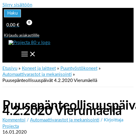
Siirry sisältöön
Haku
0,00
€
Kirjaudu asiakastilille
Etusivu
Koneet ja laitteet
Puuntyöstökoneet
Automaattivarastot ja mekanisointi
Puusepänteollisuuspäivät 4.2.2020 Vierumäellä
Puusepänteollisuuspäiv
4.2.2020 Vierumäellä
Kommentoi
/
Automaattivarastot ja mekanisointi
/ Kirjoittaja
Projecta
16.01.2020