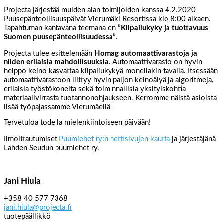
Projecta järjestää muiden alan toimijoiden kanssa 4.2.2020
Puusepänteollisuuspäivät Vierumäki Resortissa klo 8:00 alkaen.
Tapahtuman kantavana teemana on
”Kilpailukyky ja tuottavuus
Suomen puusepänteollisuudessa”
.
Projecta tulee esittelemään
Homag automaattivarastoja ja
niiden erilaisia mahdollisuuksia
. Automaattivarasto on hyvin
helppo keino kasvattaa kilpailukykyä monellakin tavalla. Itsessään
automaattivarastoon liittyy hyvin paljon keinoälyä ja algoritmeja,
erilaisia työstökoneita sekä toiminnallisia yksityiskohtia
materiaalivirrasta tuotannonohjaukseen. Kerromme näistä asioista
lisää työpajassamme Vierumäellä!
Tervetuloa todella mielenkiintoiseen päivään!
Ilmoittautumiset
Puumiehet ry:n nettisivujen kautta
ja järjestäjänä
Lahden Seudun puumiehet ry.
Jani Hiula
+358 40 577 7368
jani.hiula@projecta.fi
tuotepäällikkö