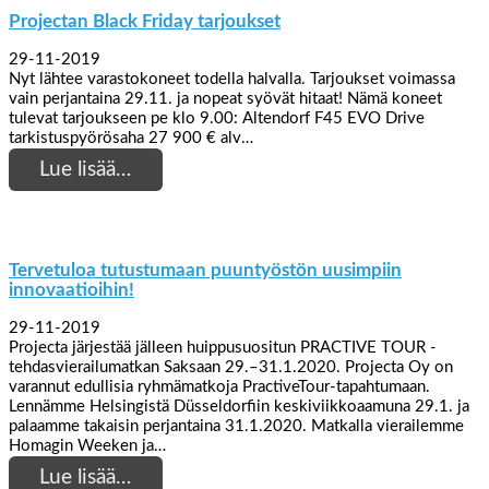
Projectan Black Friday tarjoukset
29-11-2019
Nyt lähtee varastokoneet todella halvalla. Tarjoukset voimassa
vain perjantaina 29.11. ja nopeat syövät hitaat! Nämä koneet
tulevat tarjoukseen pe klo 9.00: Altendorf F45 EVO Drive
tarkistuspyörösaha 27 900 € alv…
Lue lisää…
Tervetuloa tutustumaan puuntyöstön uusimpiin
innovaatioihin!
29-11-2019
Projecta järjestää jälleen huippusuositun PRACTIVE TOUR -
tehdasvierailumatkan Saksaan 29.–31.1.2020. Projecta Oy on
varannut edullisia ryhmämatkoja PractiveTour-tapahtumaan.
Lennämme Helsingistä Düsseldorfiin keskiviikkoaamuna 29.1. ja
palaamme takaisin perjantaina 31.1.2020. Matkalla vierailemme
Homagin Weeken ja…
Lue lisää…