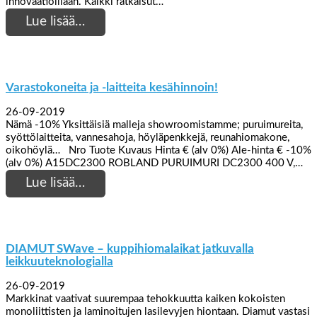
innovaatioillaan. Kaikki ratkaisut…
Lue lisää…
Varastokoneita ja -laitteita kesähinnoin!
26-09-2019
Nämä -10% Yksittäisiä malleja showroomistamme; puruimureita,
syöttölaitteita, vannesahoja, höyläpenkkejä, reunahiomakone,
oikohöylä… Nro Tuote Kuvaus Hinta € (alv 0%) Ale-hinta € -10%
(alv 0%) A15DC2300 ROBLAND PURUIMURI DC2300 400 V,…
Lue lisää…
DIAMUT SWave – kuppihiomalaikat jatkuvalla
leikkuuteknologialla
26-09-2019
Markkinat vaativat suurempaa tehokkuutta kaiken kokoisten
monoliittisten ja laminoitujen lasilevyjen hiontaan. Diamut vastasi