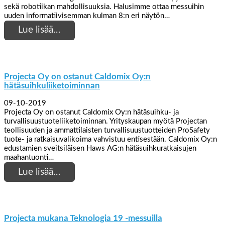
sekä robotiikan mahdollisuuksia. Halusimme ottaa messuihin
uuden informatiivisemman kulman 8:n eri näytön…
Lue lisää…
Projecta Oy on ostanut Caldomix Oy:n
hätäsuihkuliiketoiminnan
09-10-2019
Projecta Oy on ostanut Caldomix Oy:n hätäsuihku- ja
turvallisuustuoteliiketoiminnan. Yrityskaupan myötä Projectan
teollisuuden ja ammattilaisten turvallisuustuotteiden ProSafety
tuote- ja ratkaisuvalikoima vahvistuu entisestään. Caldomix Oy:n
edustamien sveitsiläisen Haws AG:n hätäsuihkuratkaisujen
maahantuonti…
Lue lisää…
Projecta mukana Teknologia 19 -messuilla