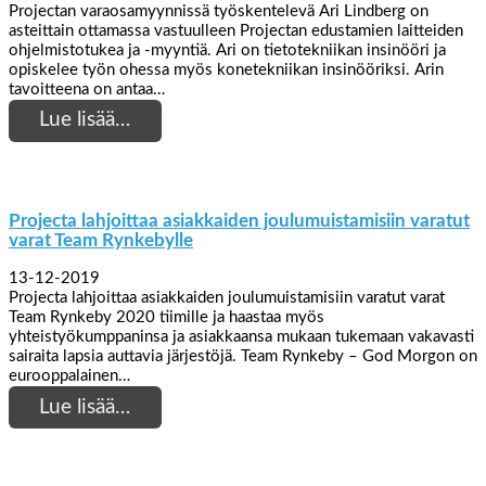
Projectan varaosamyynnissä työskentelevä Ari Lindberg on
asteittain ottamassa vastuulleen Projectan edustamien laitteiden
ohjelmistotukea ja -myyntiä. Ari on tietotekniikan insinööri ja
opiskelee työn ohessa myös konetekniikan insinööriksi. Arin
tavoitteena on antaa…
Lue lisää…
Projecta lahjoittaa asiakkaiden joulumuistamisiin varatut
varat Team Rynkebylle
13-12-2019
Projecta lahjoittaa asiakkaiden joulumuistamisiin varatut varat
Team Rynkeby 2020 tiimille ja haastaa myös
yhteistyökumppaninsa ja asiakkaansa mukaan tukemaan vakavasti
sairaita lapsia auttavia järjestöjä. Team Rynkeby – God Morgon on
eurooppalainen…
Lue lisää…