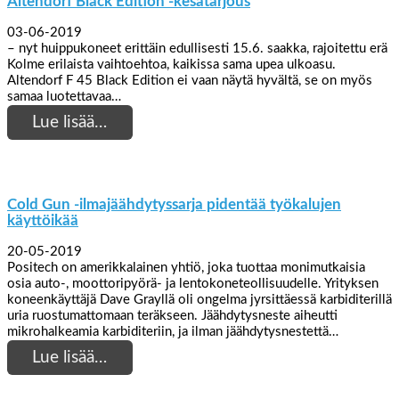
Altendorf Black Edition -kesätarjous
03-06-2019
– nyt huippukoneet erittäin edullisesti 15.6. saakka, rajoitettu erä
Kolme erilaista vaihtoehtoa, kaikissa sama upea ulkoasu.
Altendorf F 45 Black Edition ei vaan näytä hyvältä, se on myös
samaa luotettavaa…
Lue lisää…
Cold Gun -ilmajäähdytyssarja pidentää työkalujen
käyttöikää
20-05-2019
Positech on amerikkalainen yhtiö, joka tuottaa monimutkaisia
osia auto-, moottoripyörä- ja lentokoneteollisuudelle. Yrityksen
koneenkäyttäjä Dave Grayllä oli ongelma jyrsittäessä karbiditerillä
uria ruostumattomaan teräkseen. Jäähdytysneste aiheutti
mikrohalkeamia karbiditeriin, ja ilman jäähdytysnestettä…
Lue lisää…