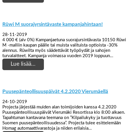
Rüwi M suorajyrsintävaste kampanjahintaan!
28-11-2019
4 000 € (alv 0%) Kampanjaetuna suorajursintävasta 10150 Rüwi
M -malliin kaupan päälle tai muista valituista optioista -30%
alennus. Rüwilta myös säädettävät työpöydät ja sahojen
turvalaitteet. Kampanja voimassa vuoden 2019 loppuun…
Lue lisää…
Puusepänteollisuuspäivät 4.2.2020 Vierumäellä
24-10-2019
Projecta järjestää muiden alan toimijoiden kanssa 4.2.2020
Puusepänteollisuuspäivät Vierumäki Resortissa klo 8:00 alkaen.
Tapahtuman kantavana teemana on ”Kilpailukyky ja tuottavuus
Suomen puusepänteollisuudessa”. Projecta tulee esittelemään
Homag automaattivarastoja ja niiden erilaisia…