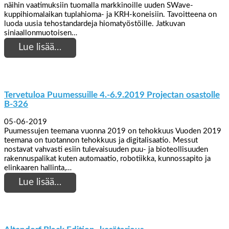
näihin vaatimuksiin tuomalla markkinoille uuden SWave-
kuppihiomalaikan tuplahioma- ja KRH-koneisiin. Tavoitteena on
luoda uusia tehostandardeja hiomatyöstöille. Jatkuvan
siniaallonmuotoisen…
Lue lisää…
Tervetuloa Puumessuille 4.-6.9.2019 Projectan osastolle
B-326
05-06-2019
Puumessujen teemana vuonna 2019 on tehokkuus Vuoden 2019
teemana on tuotannon tehokkuus ja digitalisaatio. Messut
nostavat vahvasti esiin tulevaisuuden puu- ja bioteollisuuden
rakennuspalikat kuten automaatio, robotiikka, kunnossapito ja
elinkaaren hallinta,…
Lue lisää…