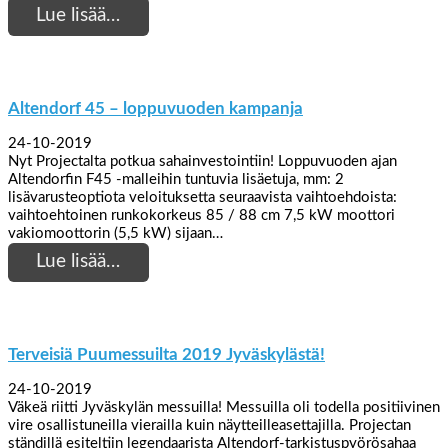
Lue lisää…
Altendorf 45 – loppuvuoden kampanja
24-10-2019
Nyt Projectalta potkua sahainvestointiin! Loppuvuoden ajan
Altendorfin F45 -malleihin tuntuvia lisäetuja, mm: 2
lisävarusteoptiota veloituksetta seuraavista vaihtoehdoista:
vaihtoehtoinen runkokorkeus 85 / 88 cm 7,5 kW moottori
vakiomoottorin (5,5 kW) sijaan…
Lue lisää…
Terveisiä Puumessuilta 2019 Jyväskylästä!
24-10-2019
Väkeä riitti Jyväskylän messuilla! Messuilla oli todella positiivinen
vire osallistuneilla vierailla kuin näytteilleasettajilla. Projectan
ständillä esiteltiin legendaarista Altendorf-tarkistuspyörösahaa