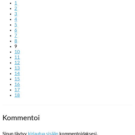
1
2
3
4
5
6
7
8
9
10
11
12
13
14
15
16
17
18
Kommentoi
Sinun täytyy
kirjautua sisään
kommentoidaksesi.