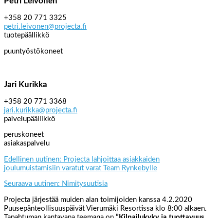
Petri Leivonen
+358 20 771 3325
petri.leivonen@projecta.fi
tuotepäällikkö
puuntyöstökoneet
Jari Kurikka
+358 20 771 3368
jari.kurikka@projecta.fi
palvelupäällikkö
peruskoneet
asiakaspalvelu
Edellinen uutinen: Projecta lahjoittaa asiakkaiden
joulumuistamisiin varatut varat Team Rynkebylle
Seuraava uutinen: Nimitysuutisia
Projecta järjestää muiden alan toimijoiden kanssa 4.2.2020
Puusepänteollisuuspäivät Vierumäki Resortissa klo 8:00 alkaen.
Tapahtuman kantavana teemana on
”Kilpailukyky ja tuottavuus