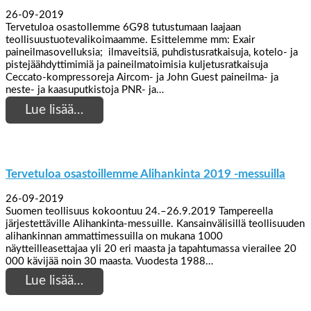
26-09-2019
Tervetuloa osastollemme 6G98 tutustumaan laajaan
teollisuustuotevalikoimaamme. Esittelemme mm: Exair
paineilmasovelluksia; ilmaveitsiä, puhdistusratkaisuja, kotelo- ja
pistejäähdyttimimiä ja paineilmatoimisia kuljetusratkaisuja
Ceccato-kompressoreja Aircom- ja John Guest paineilma- ja
neste- ja kaasuputkistoja PNR- ja…
Lue lisää…
Tervetuloa osastoillemme Alihankinta 2019 -messuilla
26-09-2019
Suomen teollisuus kokoontuu 24.–26.9.2019 Tampereella
järjestettäville Alihankinta-messuille. Kansainvälisillä teollisuuden
alihankinnan ammattimessuilla on mukana 1000
näytteilleasettajaa yli 20 eri maasta ja tapahtumassa vierailee 20
000 kävijää noin 30 maasta. Vuodesta 1988…
Lue lisää…