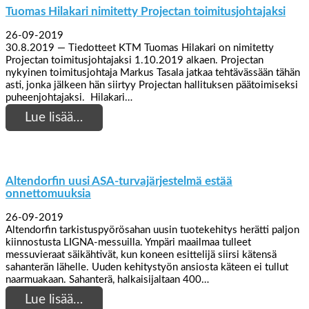
Tuomas Hilakari nimitetty Projectan toimitusjohtajaksi
26-09-2019
30.8.2019 — Tiedotteet KTM Tuomas Hilakari on nimitetty
Projectan toimitusjohtajaksi 1.10.2019 alkaen. Projectan
nykyinen toimitusjohtaja Markus Tasala jatkaa tehtävässään tähän
asti, jonka jälkeen hän siirtyy Projectan hallituksen päätoimiseksi
puheenjohtajaksi. Hilakari…
Lue lisää…
Altendorfin uusi ASA-turvajärjestelmä estää
onnettomuuksia
26-09-2019
Altendorfin tarkistuspyörösahan uusin tuotekehitys herätti paljon
kiinnostusta LIGNA-messuilla. Ympäri maailmaa tulleet
messuvieraat säikähtivät, kun koneen esittelijä siirsi kätensä
sahanterän lähelle. Uuden kehitystyön ansiosta käteen ei tullut
naarmuakaan. Sahanterä, halkaisijaltaan 400…
Lue lisää…