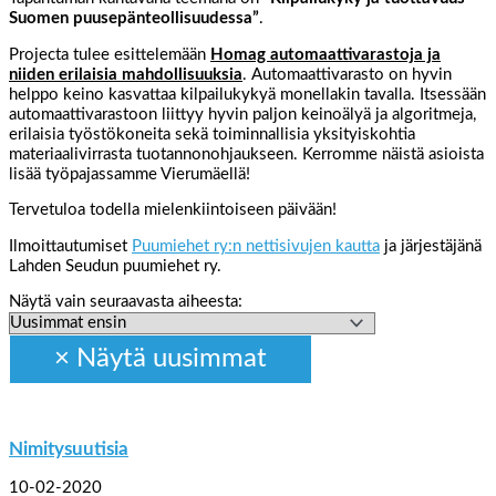
Suomen puusepänteollisuudessa”
.
Projecta tulee esittelemään
Homag automaattivarastoja ja
niiden erilaisia mahdollisuuksia
. Automaattivarasto on hyvin
helppo keino kasvattaa kilpailukykyä monellakin tavalla. Itsessään
automaattivarastoon liittyy hyvin paljon keinoälyä ja algoritmeja,
erilaisia työstökoneita sekä toiminnallisia yksityiskohtia
materiaalivirrasta tuotannonohjaukseen. Kerromme näistä asioista
lisää työpajassamme Vierumäellä!
Tervetuloa todella mielenkiintoiseen päivään!
Ilmoittautumiset
Puumiehet ry:n nettisivujen kautta
ja järjestäjänä
Lahden Seudun puumiehet ry.
Näytä vain seuraavasta aiheesta:
Nimitysuutisia
10-02-2020