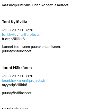
massiivipuuteollisuuden koneet ja laitteet
Toni Kytöviita
+358 20 771 3228
toni.kytoviita@projecta.fi
tuotepäällikkö
koneet teolliseen puurakentamiseen,
puuntyöstökoneet
Jouni Häkkänen
+358 20 771 3320
jouni.hakkanen@projecta.fi
myyntipäällikkö
puuntyöstökoneet