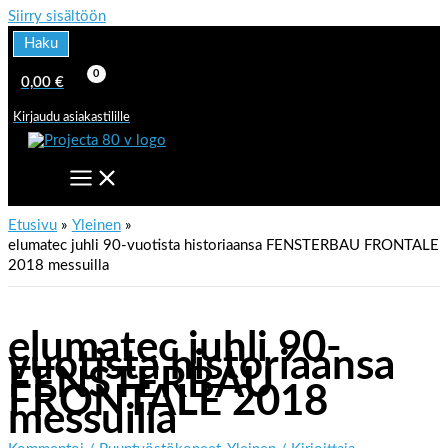
Siirry sisältöön
Haku
0,00
€
Kirjaudu asiakastilille
Etusivu
Yleinen
elumatec juhli 90-vuotista historiaansa FENSTERBAU FRONTALE
2018 messuilla
elumatec juhli 90-
vuotista historiaansa
FENSTERBAU
FRONTALE 2018
messuilla