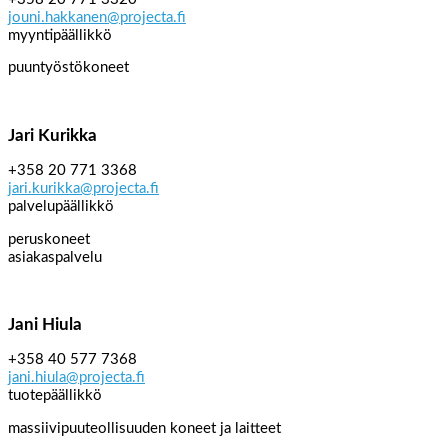
jouni.hakkanen@projecta.fi
myyntipäällikkö
puuntyöstökoneet
Jari Kurikka
+358 20 771 3368
jari.kurikka@projecta.fi
palvelupäällikkö
peruskoneet
asiakaspalvelu
Jani Hiula
+358 40 577 7368
jani.hiula@projecta.fi
tuotepäällikkö
massiivipuuteollisuuden koneet ja laitteet