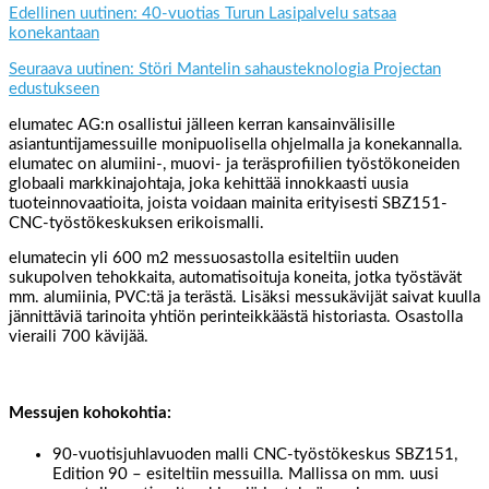
Edellinen uutinen: 40-vuotias Turun Lasipalvelu satsaa
konekantaan
Seuraava uutinen: Störi Mantelin sahausteknologia Projectan
edustukseen
elumatec AG:n osallistui jälleen kerran kansainvälisille
asiantuntijamessuille monipuolisella ohjelmalla ja konekannalla.
elumatec on alumiini-, muovi- ja teräsprofiilien työstökoneiden
globaali markkinajohtaja, joka kehittää innokkaasti uusia
tuoteinnovaatioita, joista voidaan mainita erityisesti SBZ151-
CNC-työstökeskuksen erikoismalli.
elumatecin yli 600 m2 messuosastolla esiteltiin uuden
sukupolven tehokkaita, automatisoituja koneita, jotka työstävät
mm. alumiinia, PVC:tä ja terästä. Lisäksi messukävijät saivat kuulla
jännittäviä tarinoita yhtiön perinteikkäästä historiasta. Osastolla
vieraili 700 kävijää.
Messujen kohokohtia:
90-vuotisjuhlavuoden malli CNC-työstökeskus SBZ151,
Edition 90 – esiteltiin messuilla. Mallissa on mm. uusi