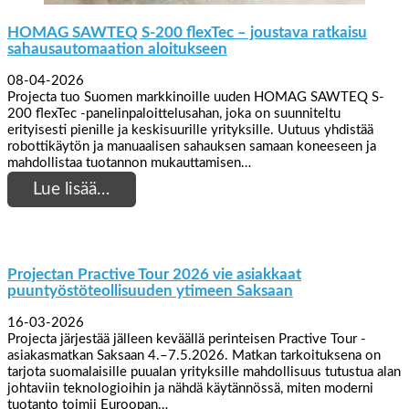
HOMAG SAWTEQ S-200 flexTec – joustava ratkaisu
sahausautomaation aloitukseen
08-04-2026
Projecta tuo Suomen markkinoille uuden HOMAG SAWTEQ S-
200 flexTec -panelinpaloittelusahan, joka on suunniteltu
erityisesti pienille ja keskisuurille yrityksille. Uutuus yhdistää
robottikäytön ja manuaalisen sahauksen samaan koneeseen ja
mahdollistaa tuotannon mukauttamisen…
Lue lisää…
Projectan Practive Tour 2026 vie asiakkaat
puuntyöstöteollisuuden ytimeen Saksaan
16-03-2026
Projecta järjestää jälleen keväällä perinteisen Practive Tour -
asiakasmatkan Saksaan 4.–7.5.2026. Matkan tarkoituksena on
tarjota suomalaisille puualan yrityksille mahdollisuus tutustua alan
johtaviin teknologioihin ja nähdä käytännössä, miten moderni
tuotanto toimii Euroopan…