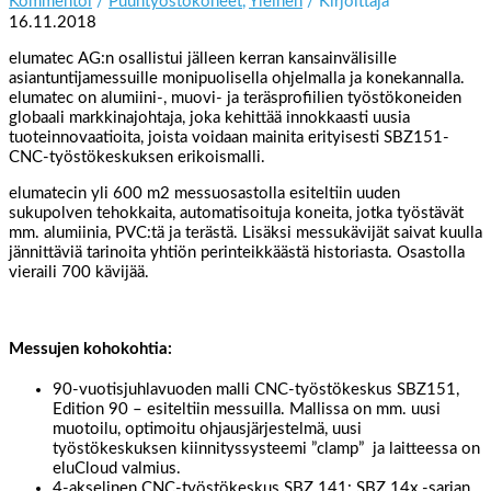
Kommentoi
/
Puuntyöstökoneet
,
Yleinen
/ Kirjoittaja
16.11.2018
elumatec AG:n osallistui jälleen kerran kansainvälisille
asiantuntijamessuille monipuolisella ohjelmalla ja konekannalla.
elumatec on alumiini-, muovi- ja teräsprofiilien työstökoneiden
globaali markkinajohtaja, joka kehittää innokkaasti uusia
tuoteinnovaatioita, joista voidaan mainita erityisesti SBZ151-
CNC-työstökeskuksen erikoismalli.
elumatecin yli 600 m2 messuosastolla esiteltiin uuden
sukupolven tehokkaita, automatisoituja koneita, jotka työstävät
mm. alumiinia, PVC:tä ja terästä. Lisäksi messukävijät saivat kuulla
jännittäviä tarinoita yhtiön perinteikkäästä historiasta. Osastolla
vieraili 700 kävijää.
Messujen kohokohtia:
90-vuotisjuhlavuoden malli CNC-työstökeskus SBZ151,
Edition 90 – esiteltiin messuilla. Mallissa on mm. uusi
muotoilu, optimoitu ohjausjärjestelmä, uusi
työstökeskuksen kiinnityssysteemi ”clamp” ja laitteessa on
eluCloud valmius.
4-akselinen CNC-työstökeskus SBZ 141: SBZ 14x -sarjan