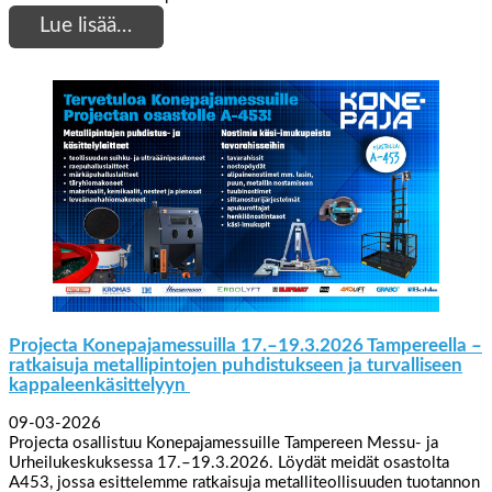
Lue lisää…
Projecta Konepajamessuilla 17.–19.3.2026 Tampereella –
ratkaisuja metallipintojen puhdistukseen ja turvalliseen
kappaleenkäsittelyyn
09-03-2026
Projecta osallistuu Konepajamessuille Tampereen Messu- ja
Urheilukeskuksessa 17.–19.3.2026. Löydät meidät osastolta
A453, jossa esittelemme ratkaisuja metalliteollisuuden tuotannon