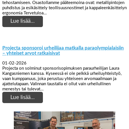
tehostamiseen. Osastollamme pääteemoina ovat: metallipintojen
puhdistus ja esikäsittely teollisuusnostimet ja kappaleenkäsittelyn
ergonomia Tervetuloa…
Lue lisää…
Projecta sponsoroi urheilijaa matkalla paraolympialaisiin
– yhteiset arvot ratkaisivat
01-02-2026
Projecta on solminut sponsorisopimuksen paraurheilijan Laura
Kangasniemen kanssa. Kyseessä ei ole pelkkä urheiluyhteistyö,
vaan kumppanuus, joka perustuu yhteiseen arvomaailmaan ja
ajattelutapaan. Valinnan taustalla ei ollut vain urheilullinen
menestys tai tulevat…
Lue lisää…