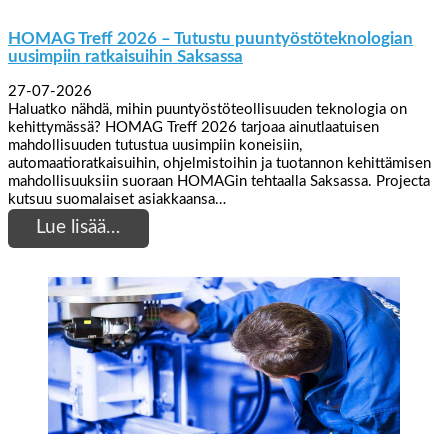
HOMAG Treff 2026 – Tutustu puuntyöstöteknologian
uusimpiin ratkaisuihin Saksassa
27-07-2026
Haluatko nähdä, mihin puuntyöstöteollisuuden teknologia on
kehittymässä? HOMAG Treff 2026 tarjoaa ainutlaatuisen
mahdollisuuden tutustua uusimpiin koneisiin,
automaatioratkaisuihin, ohjelmistoihin ja tuotannon kehittämisen
mahdollisuuksiin suoraan HOMAGin tehtaalla Saksassa. Projecta
kutsuu suomalaiset asiakkaansa…
Lue lisää…