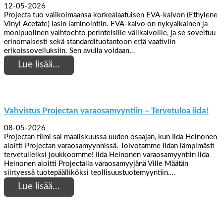
12-05-2026
Projecta tuo valikoimaansa korkealaatuisen EVA-kalvon (Ethylene
Vinyl Acetate) lasin laminointiin. EVA-kalvo on nykyaikainen ja
monipuolinen vaihtoehto perinteisille välikalvoille, ja se soveltuu
erinomaisesti sekä standardituotantoon että vaativiin
erikoissovelluksiin. Sen avulla voidaan…
Lue lisää…
Vahvistus Projectan varaosamyyntiin – Tervetuloa iida!
08-05-2026
Projectan tiimi sai maaliskuussa uuden osaajan, kun Iida Heinonen
aloitti Projectan varaosamyynnissä. Toivotamme Iidan lämpimästi
tervetulleiksi joukkoomme! Iida Heinonen varaosamyyntiin Iida
Heinonen aloitti Projectalla varaosamyyjänä Ville Määtän
siirtyessä tuotepäälliköksi teollisuustuotemyyntiin….
Lue lisää…