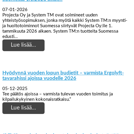
07-01-2026
Projecta Oy ja System TM ovat solmineet uuden
yhteistyösopimuksen, jonka myötä kaikki System TM:n myynti-
ja huoltotoiminnot Suomessa siirtyvät Projecta Oy:lle 1.
tammikuuta 2026 alkaen. System TM:n tuotteita Suomessa
edusti…
Lue lisää…
Hyödynnä vuoden lopun budjetit – varmista Ergolyft-
tavarahissi ajoissa vuodelle 2026
05-12-2025
Tee päätös ajoissa – varmista tulevan vuoden toimitus ja
kilpailukykyinen kokonaisratkaisu.”
Lue lisää…