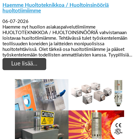
Haemme Huoltoteknikkoa / Huoltoinsinööriä
huoltotiimiimme
06-07-2026
Haemme nyt huollon asiakaspalvelutiimiimme
HUOLTOTEKNIKKOA / HUOLTOINSINÖÖRIÄ vahvistamaan
loistavaa huoltotiimiämme. Tehtävässä tulet työskentelemään
teollisuuden koneiden ja laitteiden monipuolisissa
huoltotehtävissä. Olet tärkeä osa huoltotiimiämme ja pääset
työskentelemään todellisten ammattilaisten kanssa. Tyypillisiä…
Lue lisää…