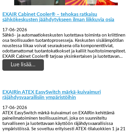
EXAIR Cabinet Cooler® – tehokas ratkaisu
sähkökeskusten jäähdytykseen ilman liikkuvia osia
17-06-2026
Sähkö- ja automaatiokeskusten luotettava toiminta on kriittinen
osa teollisuuden tuotantoprosesseja. Keskusten sisälämpötilan
noustessa liikaa voivat seurauksena olla komponenttiviat,
odottamattomat tuotantokatkokset ja kalliit huoltotoimenpiteet.
EXAIR Cabinet Cooler® tarjoaa yksinkertaisen ja luotettavan…
Lue lisää…
EXAIRin ATEX EasySwitch märkä-kuivaimuri
räjähdysvaarallisiin ympäristöihin
17-06-2026
ATEX EasySwitch märkä-kuivaimuri on EXAIRin kehittämä
paineilmatoiminen teollisuusimuri, joka on suunniteltu
turvalliseen ja luotettavaan käyttöön räjähdysvaarallisissa
ympäristöissä. Se soveltuu erityisesti ATEX-tilaluokkien 1 ja 21