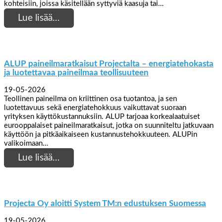
kohteisiin, joissa käsitellään syttyviä kaasuja tai…
Lue lisää…
ALUP paineilmaratkaisut Projectalta – energiatehokasta
ja luotettavaa paineilmaa teollisuuteen
19-05-2026
Teollinen paineilma on kriittinen osa tuotantoa, ja sen
luotettavuus sekä energiatehokkuus vaikuttavat suoraan
yrityksen käyttökustannuksiin. ALUP tarjoaa korkealaatuiset
eurooppalaiset paineilmaratkaisut, jotka on suunniteltu jatkuvaan
käyttöön ja pitkäaikaiseen kustannustehokkuuteen. ALUPin
valikoimaan…
Lue lisää…
Projecta Oy aloitti System TM:n edustuksen Suomessa
19-05-2026