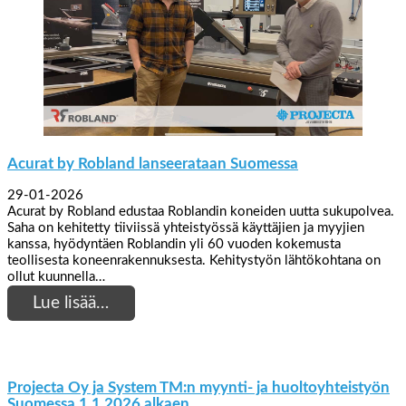
Acurat by Robland lanseerataan Suomessa
29-01-2026
Acurat by Robland edustaa Roblandin koneiden uutta sukupolvea.
Saha on kehitetty tiiviissä yhteistyössä käyttäjien ja myyjien
kanssa, hyödyntäen Roblandin yli 60 vuoden kokemusta
teollisesta koneenrakennuksesta. Kehitystyön lähtökohtana on
ollut kuunnella…
Lue lisää…
Projecta Oy ja System TM:n myynti- ja huoltoyhteistyön
Suomessa 1.1.2026 alkaen