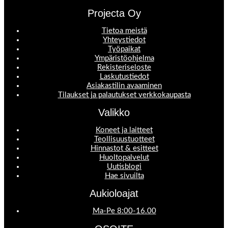
Projecta Oy
Tietoa meistä
Yhteystiedot
Työpaikat
Ympäristöohjelma
Rekisteriseloste
Laskutustiedot
Asiakastilin avaaminen
Tilaukset ja palautukset verkkokaupasta
Valikko
Koneet ja laitteet
Teollisuustuotteet
Hinnastot & esitteet
Huoltopalvelut
Uutisblogi
Hae sivuilta
Aukioloajat
Ma-Pe 8:00-16.00