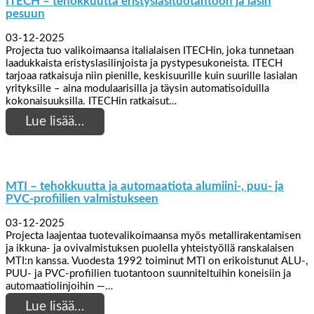
ITECH – tehokkuutta eristyslasituotantoon ja lasin
pesuun
03-12-2025
Projecta tuo valikoimaansa italialaisen ITECHin, joka tunnetaan
laadukkaista eristyslasilinjoista ja pystypesukoneista. ITECH
tarjoaa ratkaisuja niin pienille, keskisuurille kuin suurille lasialan
yrityksille – aina modulaarisilla ja täysin automatisoiduilla
kokonaisuuksilla. ITECHin ratkaisut…
Lue lisää…
MTI – tehokkuutta ja automaatiota alumiini-, puu- ja
PVC-profiilien valmistukseen
03-12-2025
Projecta laajentaa tuotevalikoimaansa myös metallirakentamisen
ja ikkuna- ja ovivalmistuksen puolella yhteistyöllä ranskalaisen
MTI:n kanssa. Vuodesta 1992 toiminut MTI on erikoistunut ALU-,
PUU- ja PVC-profiilien tuotantoon suunniteltuihin koneisiin ja
automaatiolinjoihin —…
Lue lisää…