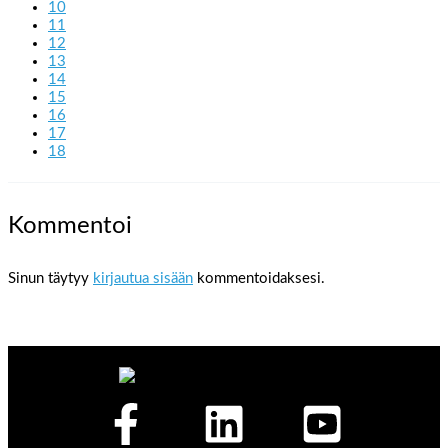
10
11
12
13
14
15
16
17
18
Kommentoi
Sinun täytyy
kirjautua sisään
kommentoidaksesi.