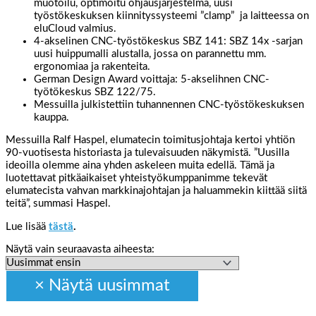
muotoilu, optimoitu ohjausjärjestelmä, uusi
työstökeskuksen kiinnityssysteemi ”clamp” ja laitteessa on
eluCloud valmius.
4-akselinen CNC-työstökeskus SBZ 141: SBZ 14x -sarjan
uusi huippumalli alustalla, jossa on parannettu mm.
ergonomiaa ja rakenteita.
German Design Award voittaja: 5-akselihnen CNC-
työtökeskus SBZ 122/75.
Messuilla julkistettiin tuhannennen CNC-työstökeskuksen
kauppa.
Messuilla Ralf Haspel, elumatecin toimitusjohtaja kertoi yhtiön
90-vuotisesta historiasta ja tulevaisuuden näkymistä. ”Uusilla
ideoilla olemme aina yhden askeleen muita edellä. Tämä ja
luotettavat pitkäaikaiset yhteistyökumppanimme tekevät
elumatecista vahvan markkinajohtajan ja haluammekin kiittää siitä
teitä”, summasi Haspel.
Lue lisää
tästä
.
Näytä vain seuraavasta aiheesta: