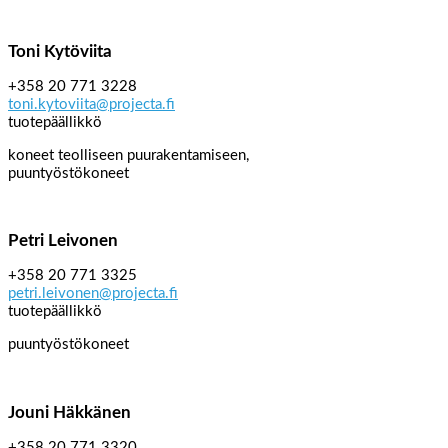
Toni Kytöviita
+358 20 771 3228
toni.kytoviita@projecta.fi
tuotepäällikkö
koneet teolliseen puurakentamiseen,
puuntyöstökoneet
Petri Leivonen
+358 20 771 3325
petri.leivonen@projecta.fi
tuotepäällikkö
puuntyöstökoneet
Jouni Häkkänen
+358 20 771 3320