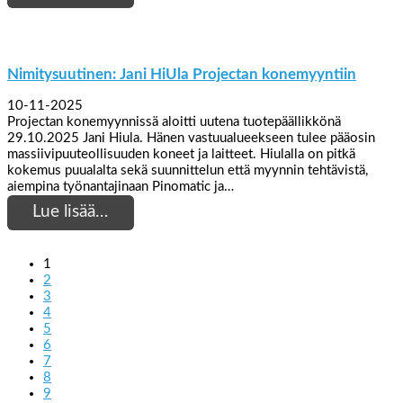
Nimitysuutinen: Jani HiUla Projectan konemyyntiin
10-11-2025
Projectan konemyynnissä aloitti uutena tuotepäällikkönä
29.10.2025 Jani Hiula. Hänen vastuualueekseen tulee pääosin
massiivipuuteollisuuden koneet ja laitteet. Hiulalla on pitkä
kokemus puualalta sekä suunnittelun että myynnin tehtävistä,
aiempina työnantajinaan Pinomatic ja…
Lue lisää…
1
2
3
4
5
6
7
8
9