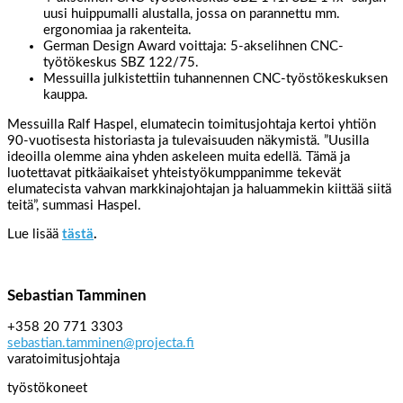
uusi huippumalli alustalla, jossa on parannettu mm.
ergonomiaa ja rakenteita.
German Design Award voittaja: 5-akselihnen CNC-
työtökeskus SBZ 122/75.
Messuilla julkistettiin tuhannennen CNC-työstökeskuksen
kauppa.
Messuilla Ralf Haspel, elumatecin toimitusjohtaja kertoi yhtiön
90-vuotisesta historiasta ja tulevaisuuden näkymistä. ”Uusilla
ideoilla olemme aina yhden askeleen muita edellä. Tämä ja
luotettavat pitkäaikaiset yhteistyökumppanimme tekevät
elumatecista vahvan markkinajohtajan ja haluammekin kiittää siitä
teitä”, summasi Haspel.
Lue lisää
tästä
.
Sebastian Tamminen
+358 20 771 3303
sebastian.tamminen@projecta.fi
varatoimitusjohtaja
työstökoneet