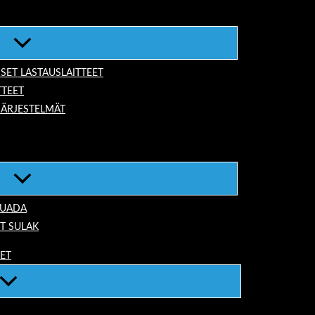
ISET LASTAUSLAITTEET
TTEET
JÄRJESTELMÄT
TUADA
T SULAK
EET