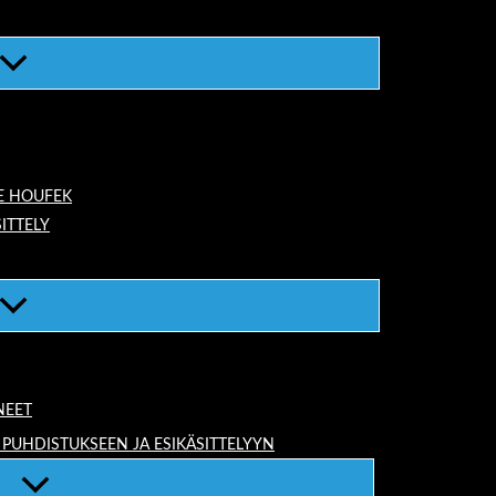
E HOUFEK
ITTELY
NEET
 PUHDISTUKSEEN JA ESIKÄSITTELYYN