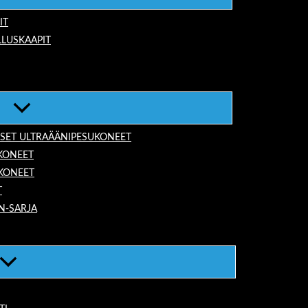
IT
LUSKAAPIT
ISET ULTRAÄÄNIPESUKONEET
KONEET
UKONEET
T
N-SARJA