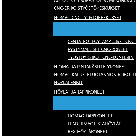
AUTOMAATTIVARASTOT JA MEKANISOIN
CNC-ERIKOISTYÖSTÖKESKUKSET
HOMAG CNC-TYÖSTÖKESKUKSET
CENTATEQ -PÖYTÄMALLISET CNC
PYSTYMALLISET CNC-KONEET
TYÖSTÖYKSIKÖT CNC-KONEISIIN
HIOMA- JA PINTAKÄSITTELYKONEET
HOMAG KALUSTETUOTANNON ROBOTTIRA
HÖYLÄPENKIT
HÖYLÄT JA TAPPIKONEET
HOMAG TAPPIKONEET
LEADERMAC LISTAHÖYLÄT
REX-HÖYLÄKONEET