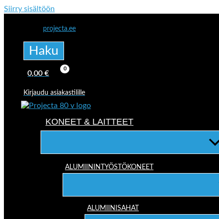
Siirry sisältöön
projecta.ee
Haku
0,00
€
Kirjaudu asiakastilille
KONEET & LAITTEET
ALUMIININTYÖSTÖKONEET
ALUMIINISAHAT