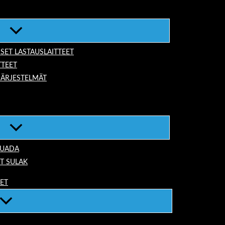
ISET LASTAUSLAITTEET
TTEET
JÄRJESTELMÄT
TUADA
T SULAK
EET