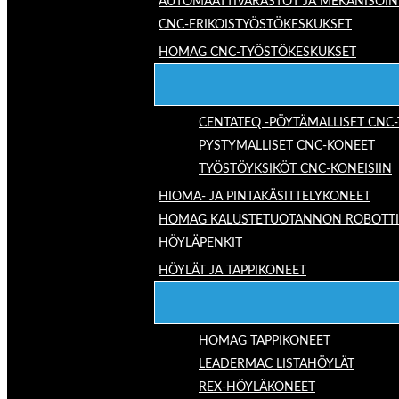
AUTOMAATTIVARASTOT JA MEKANISOIN
CNC-ERIKOISTYÖSTÖKESKUKSET
HOMAG CNC-TYÖSTÖKESKUKSET
CENTATEQ -PÖYTÄMALLISET CNC
PYSTYMALLISET CNC-KONEET
TYÖSTÖYKSIKÖT CNC-KONEISIIN
HIOMA- JA PINTAKÄSITTELYKONEET
HOMAG KALUSTETUOTANNON ROBOTTIRA
HÖYLÄPENKIT
HÖYLÄT JA TAPPIKONEET
HOMAG TAPPIKONEET
LEADERMAC LISTAHÖYLÄT
REX-HÖYLÄKONEET