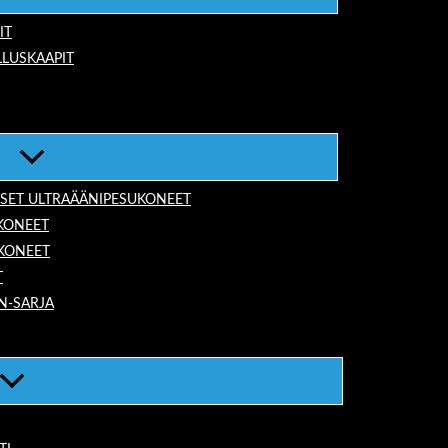
IT
LUSKAAPIT
ISET ULTRAÄÄNIPESUKONEET
KONEET
UKONEET
T
N-SARJA