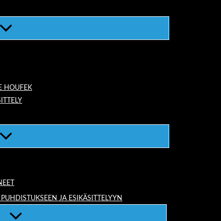
E HOUFEK
ITTELY
NEET
 PUHDISTUKSEEN JA ESIKÄSITTELYYN