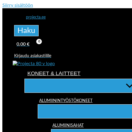
Siirry sisältöön
projecta.ee
Haku
0,00
€
Kirjaudu asiakastilille
KONEET & LAITTEET
ALUMIININTYÖSTÖKONEET
ALUMIINISAHAT