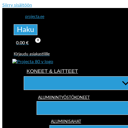
Siirry sisältöön
projecta.ee
Haku
0,00
€
Kirjaudu asiakastilille
KONEET & LAITTEET
ALUMIININTYÖSTÖKONEET
ALUMIINISAHAT