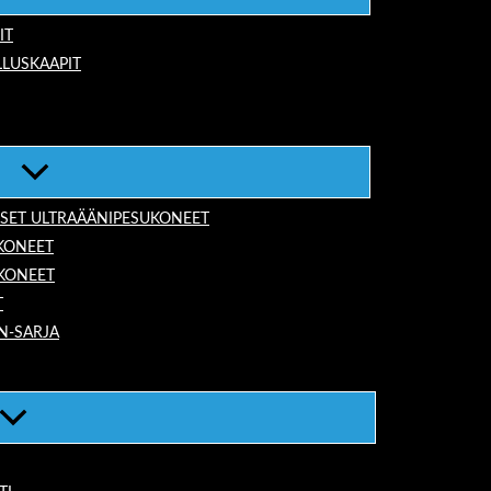
IT
LUSKAAPIT
ISET ULTRAÄÄNIPESUKONEET
KONEET
UKONEET
T
N-SARJA