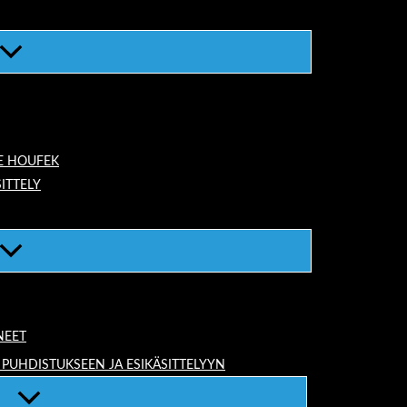
E HOUFEK
ITTELY
NEET
 PUHDISTUKSEEN JA ESIKÄSITTELYYN