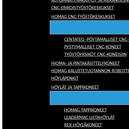
AUTOMAATTIVARASTOT JA MEKANISOIN
CNC-ERIKOISTYÖSTÖKESKUKSET
HOMAG CNC-TYÖSTÖKESKUKSET
CENTATEQ -PÖYTÄMALLISET CNC
PYSTYMALLISET CNC-KONEET
TYÖSTÖYKSIKÖT CNC-KONEISIIN
HIOMA- JA PINTAKÄSITTELYKONEET
HOMAG KALUSTETUOTANNON ROBOTTIRA
HÖYLÄPENKIT
HÖYLÄT JA TAPPIKONEET
HOMAG TAPPIKONEET
LEADERMAC LISTAHÖYLÄT
REX-HÖYLÄKONEET