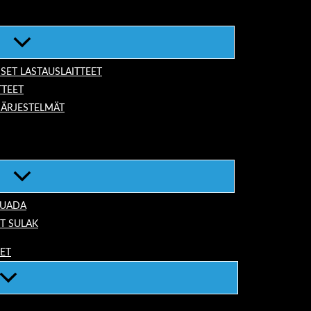
ISET LASTAUSLAITTEET
TTEET
JÄRJESTELMÄT
TUADA
T SULAK
EET