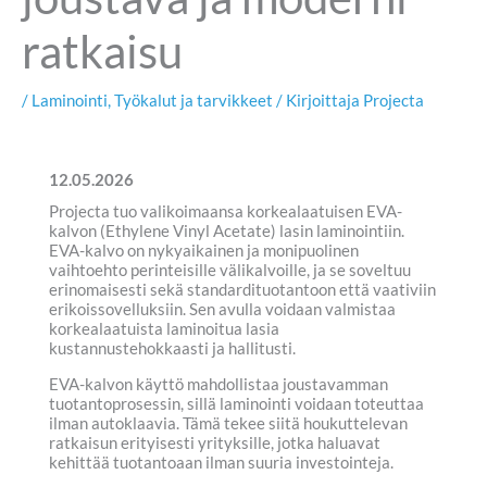
ratkaisu
/
Laminointi
,
Työkalut ja tarvikkeet
/ Kirjoittaja
Projecta
12.05.2026
Projecta tuo valikoimaansa korkealaatuisen EVA-
kalvon (Ethylene Vinyl Acetate) lasin laminointiin.
EVA-kalvo on nykyaikainen ja monipuolinen
vaihtoehto perinteisille välikalvoille, ja se soveltuu
erinomaisesti sekä standardituotantoon että vaativiin
erikoissovelluksiin. Sen avulla voidaan valmistaa
korkealaatuista laminoitua lasia
kustannustehokkaasti ja hallitusti.
EVA-kalvon käyttö mahdollistaa joustavamman
tuotantoprosessin, sillä laminointi voidaan toteuttaa
ilman autoklaavia. Tämä tekee siitä houkuttelevan
ratkaisun erityisesti yrityksille, jotka haluavat
kehittää tuotantoaan ilman suuria investointeja.