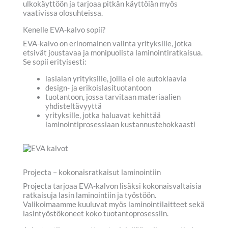
ulkokäyttöön ja tarjoaa pitkän käyttöiän myös
vaativissa olosuhteissa.
Kenelle EVA-kalvo sopii?
EVA-kalvo on erinomainen valinta yrityksille, jotka
etsivät joustavaa ja monipuolista laminointiratkaisua.
Se sopii erityisesti:
lasialan yrityksille, joilla ei ole autoklaavia
design- ja erikoislasituotantoon
tuotantoon, jossa tarvitaan materiaalien
yhdisteltävyyttä
yrityksille, jotka haluavat kehittää
laminointiprosessiaan kustannustehokkaasti
Projecta – kokonaisratkaisut laminointiin
Projecta tarjoaa EVA-kalvon lisäksi kokonaisvaltaisia
ratkaisuja lasin laminointiin ja työstöön.
Valikoimaamme kuuluvat myös laminointilaitteet sekä
lasintyöstökoneet koko tuotantoprosessiin.