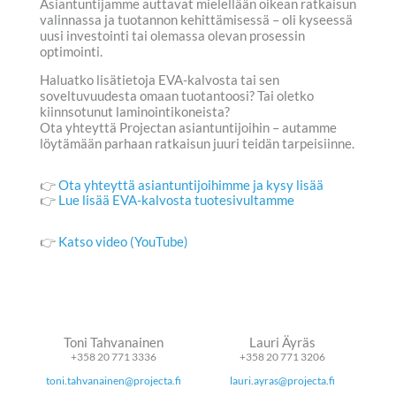
Asiantuntijamme auttavat mielellään oikean ratkaisun
valinnassa ja tuotannon kehittämisessä – oli kyseessä
uusi investointi tai olemassa olevan prosessin
optimointi.
Haluatko lisätietoja EVA-kalvosta tai sen
soveltuvuudesta omaan tuotantoosi? Tai oletko
kiinnsotunut laminointikoneista?
Ota yhteyttä Projectan asiantuntijoihin – autamme
löytämään parhaan ratkaisun juuri teidän tarpeisiinne.
👉
Ota yhteyttä asiantuntijoihimme ja kysy lisää
👉
Lue lisää EVA-kalvosta tuotesivultamme
👉
Katso video (YouTube)
Toni Tahvanainen
Lauri Äyräs
+358 20 771 3336
+358 20 771 3206
toni.tahvanainen@projecta.fi
lauri.ayras@projecta.fi