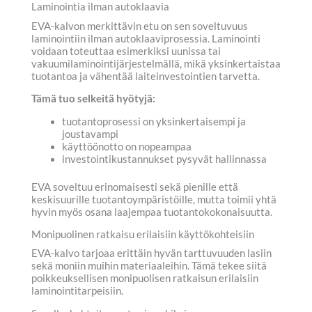
Laminointia ilman autoklaavia
EVA-kalvon merkittävin etu on sen soveltuvuus
laminointiin ilman autoklaaviprosessia. Laminointi
voidaan toteuttaa esimerkiksi uunissa tai
vakuumilaminointijärjestelmällä, mikä yksinkertaistaa
tuotantoa ja vähentää laiteinvestointien tarvetta.
Tämä tuo selkeitä hyötyjä:
tuotantoprosessi on yksinkertaisempi ja
joustavampi
käyttöönotto on nopeampaa
investointikustannukset pysyvät hallinnassa
EVA soveltuu erinomaisesti sekä pienille että
keskisuurille tuotantoympäristöille, mutta toimii yhtä
hyvin myös osana laajempaa tuotantokokonaisuutta.
Monipuolinen ratkaisu erilaisiin käyttökohteisiin
EVA-kalvo tarjoaa erittäin hyvän tarttuvuuden lasiin
sekä moniin muihin materiaaleihin. Tämä tekee siitä
poikkeuksellisen monipuolisen ratkaisun erilaisiin
laminointitarpeisiin.