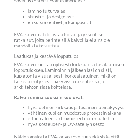
Sovelluskohteita ovat esimerkiksi:
laminoitu turvalasi
sisustus- ja designlasit
erikoisrakenteet ja komposiitit
EVA-kalvo mahdollistaa luovat ja yksilölliset
ratkaisut, joita perinteisillä kalvoilla ei aina ole
mahdollista toteuttaa.
Laadukas ja kestävä lopputulos
EVA-kalvo tuottaa optisesti kirkkaan ja tasalaatuisen
lopputuloksen. Laminoinnin jälkeen lasi on siisti,
kuplaton ja visuaalisesti korkealaatuinen, mikä on
tärkeää erityisesti näkyvissä rakenteissa ja
arkkitehtonisissa kohteissa.
Kalvon ominaisuuksiin kuuluvat:
hyvä optinen kirkkaus ja tasainen läpinäkyvyys
vähäinen kuplien muodostus prosessin aikana
erinomainen tarttuvuus eri materiaaleihin
hyvä kosteuden- ja UV-säteilyn kesto
Näiden ansiosta EVA-kalvo soveltuu sekä sisä- että