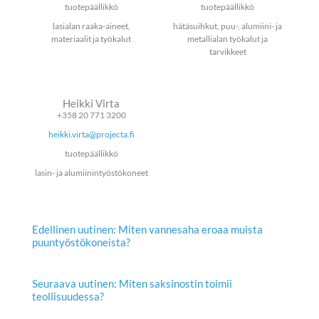
tuotepäällikkö
tuotepäällikkö
lasialan raaka-aineet,
hätäsuihkut, puu-, alumiini- ja
materiaalit ja työkalut
metallialan työkalut ja
tarvikkeet
Heikki Virta
+358 20 771 3200
heikki.virta@projecta.fi
tuotepäällikkö
lasin- ja alumiinintyöstökoneet
Edellinen uutinen: Miten vannesaha eroaa muista
puuntyöstökoneista?
Seuraava uutinen: Miten saksinostin toimii
teollisuudessa?