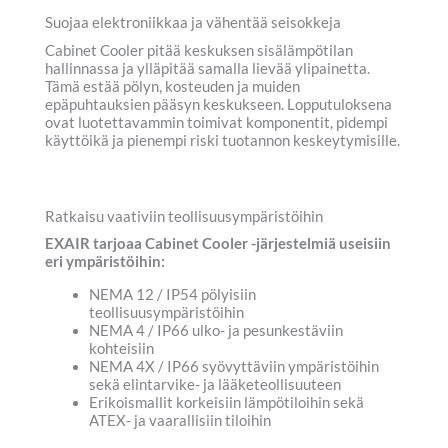
Suojaa elektroniikkaa ja vähentää seisokkeja
Cabinet Cooler pitää keskuksen sisälämpötilan
hallinnassa ja ylläpitää samalla lievää ylipainetta.
Tämä estää pölyn, kosteuden ja muiden
epäpuhtauksien pääsyn keskukseen. Lopputuloksena
ovat luotettavammin toimivat komponentit, pidempi
käyttöikä ja pienempi riski tuotannon keskeytymisille.
Ratkaisu vaativiin teollisuusympäristöihin
EXAIR tarjoaa Cabinet Cooler -järjestelmiä useisiin
eri ympäristöihin:
NEMA 12 / IP54 pölyisiin
teollisuusympäristöihin
NEMA 4 / IP66 ulko- ja pesunkestäviin
kohteisiin
NEMA 4X / IP66 syövyttäviin ympäristöihin
sekä elintarvike- ja lääketeollisuuteen
Erikoismallit korkeisiin lämpötiloihin sekä
ATEX- ja vaarallisiin tiloihin