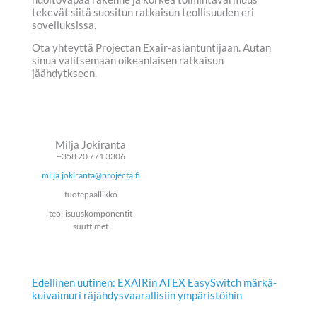
tekevät siitä suositun ratkaisun teollisuuden eri
sovelluksissa.
Ota yhteyttä Projectan Exair-asiantuntijaan. Autan
sinua valitsemaan oikeanlaisen ratkaisun
jäähdytkseen.
Milja Jokiranta
+358 20 771 3306
milja.jokiranta@projecta.fi
tuotepäällikkö
teollisuuskomponentit
suuttimet
Edellinen uutinen: EXAIRin ATEX EasySwitch märkä-
kuivaimuri räjähdysvaarallisiin ympäristöihin