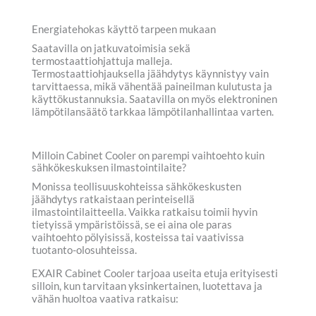
Energiatehokas käyttö tarpeen mukaan
Saatavilla on jatkuvatoimisia sekä
termostaattiohjattuja malleja.
Termostaattiohjauksella jäähdytys käynnistyy vain
tarvittaessa, mikä vähentää paineilman kulutusta ja
käyttökustannuksia. Saatavilla on myös elektroninen
lämpötilansäätö tarkkaa lämpötilanhallintaa varten.
Milloin Cabinet Cooler on parempi vaihtoehto kuin
sähkökeskuksen ilmastointilaite?
Monissa teollisuuskohteissa sähkökeskusten
jäähdytys ratkaistaan perinteisellä
ilmastointilaitteella. Vaikka ratkaisu toimii hyvin
tietyissä ympäristöissä, se ei aina ole paras
vaihtoehto pölyisissä, kosteissa tai vaativissa
tuotanto-olosuhteissa.
EXAIR Cabinet Cooler tarjoaa useita etuja erityisesti
silloin, kun tarvitaan yksinkertainen, luotettava ja
vähän huoltoa vaativa ratkaisu: