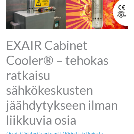
EXAIR Cabinet
Cooler® – tehokas
ratkaisu
sähkökeskusten
jäähdytykseen ilman
liikkuvia osia
/
Exair jäädytysjärjestelmät
/ Kirjoittaja
Projecta