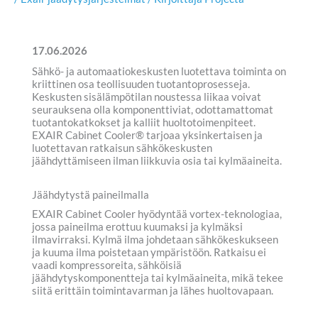
17.06.2026
Sähkö- ja automaatiokeskusten luotettava toiminta on
kriittinen osa teollisuuden tuotantoprosesseja.
Keskusten sisälämpötilan noustessa liikaa voivat
seurauksena olla komponenttiviat, odottamattomat
tuotantokatkokset ja kalliit huoltotoimenpiteet.
EXAIR Cabinet Cooler® tarjoaa yksinkertaisen ja
luotettavan ratkaisun sähkökeskusten
jäähdyttämiseen ilman liikkuvia osia tai kylmäaineita.
Jäähdytystä paineilmalla
EXAIR Cabinet Cooler hyödyntää vortex-teknologiaa,
jossa paineilma erottuu kuumaksi ja kylmäksi
ilmavirraksi. Kylmä ilma johdetaan sähkökeskukseen
ja kuuma ilma poistetaan ympäristöön. Ratkaisu ei
vaadi kompressoreita, sähköisiä
jäähdytyskomponentteja tai kylmäaineita, mikä tekee
siitä erittäin toimintavarman ja lähes huoltovapaan.