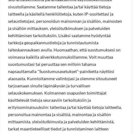
sivustollamme. Saatamme tallentaa ja/tai käyttää tietoja
laitteella ja käsitellä henkilötietoja, kuten IP-osoitettasi ja
selaustietojasi, personoidun mainonnan ja sisällön, mainosten
ja sisällön mittauksen, yleisötutkimuksen ja palveluiden
kehittämisen tarkoituksiin. Lisäksi saatamme hyödyntää
tarkkoja geopaikannustietoja ja tunnistautumista
laiteskannauksen avulla. Huomaathan, että suostumuksesi on
voimassa kaikilla aliverkkotunnuksillamme. Voit muuttaa
suostumustasi tai peruuttaa sen milloin tahansa
napsauttamalla "Suostumusasetukset"-painiketta näyttösi
alaosasta. Kunnioitamme valintojasi ja olemme sitoutuneet
tarjoamaan sinulle läpinäkyvän ja turvallisen
selauskokemuksen. Kolmannen osapuolen toimittajat
käsittelevät tietoja seuraaviin tarkoituksiin ja
erityisominaisuuksiin: tallentaa ja/tai käyttää tietoja laitteella,
personoitua mainontaa ja sisältöä, mainontaa ja sisällön
mittaamista, yleisötutkimusta ja palveluiden kehittämistä,
tarkat maantieteelliset tiedot ja tunnistaminen laitteen