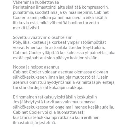
Vähemmän huollettavaa
Perinteinen ilmastointilaite sisältää kompressorin,
puhaltimia, suodattimia ja kylmäainepiirin. Cabinet
Cooler toimii pelkän paineilman avulla eikä sisällä
liikkuvia osia, mikä vähentää huollon tarvetta
merkittävästi.
Soveltuu vaativiin olosuhteisiin
Pöly, lika, kosteus ja korkeat ympäristölämpötilat
voivat lyhentää ilmastointilaitteiden käyttöikää.
Cabinet Cooler ylläpitää keskuksessa ylipainetta, joka
estää epäpuhtauksien pääsyn kotelon sisään.
Nopea ja helppo asennus
Cabinet Cooler voidaan asentaa olemassa olevaan
sähkökeskukseen ilman laajoja muutostöitä. Usein
asennus onnistuu hyödyntämällä valmiita läpivientejä
tai standardeja sähkökaapin aukkoja.
Erinomainen ratkaisu yksittäisiin keskuksiin
Jos jäähdytystä tarvitaan vain muutamassa
sähkökeskuksessa tai ongelma ilmenee kesäkaudella,
Cabinet Cooler voi olla huomattavasti
kustannustehokkaampi ratkaisu kuin erillinen
ilmastointijärjestelmä.