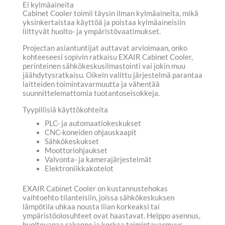
Ei kylmäaineita
Cabinet Cooler toimii täysin ilman kylmäaineita, mikä
yksinkertaistaa käyttöä ja poistaa kylmäaineisiin
liittyvät huolto- ja ympäristövaatimukset.
Projectan asiantuntijat auttavat arvioimaan, onko
kohteeseesi sopivin ratkaisu EXAIR Cabinet Cooler,
perinteinen sähkökeskusilmastointi vai jokin muu
jäähdytysratkaisu. Oikein valittu järjestelmä parantaa
laitteiden toimintavarmuutta ja vähentää
suunnittelemattomia tuotantoseisokkeja.
Tyypillisiä käyttökohteita
PLC- ja automaatiokeskukset
CNC-koneiden ohjauskaapit
Sähkökeskukset
Moottoriohjaukset
Valvonta- ja kamerajärjestelmät
Elektroniikkakotelot
EXAIR Cabinet Cooler on kustannustehokas
vaihtoehto tilanteisiin, joissa sähkökeskuksen
lämpötila uhkaa nousta liian korkeaksi tai
ympäristöolosuhteet ovat haastavat. Helppo asennus,
huoltovapaa rakenne ja korkea toimintavarmuus