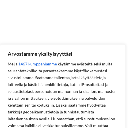
Arvostamme yksityisyyttäsi
Me ja
1467 kumppaniamme
käytämme evästeitä sekä muita
seurantatekniikoita parantaaksemme käyttökokemustasi
sivustollamme. Saatamme tallentaa ja/tai käyttää tietoja
laitteella ja käsitellä henkilötietoja, kuten IP-osoitettasi ja
selaustietojasi, personoidun mainonnan ja sisällön, mainosten
ja sisällön mittauksen, yleisötutkimuksen ja palveluiden
kehittämisen tarkoituksiin. Lisäksi saatamme hyödyntää
tarkkoja geopaikannustietoja ja tunnistautumista
laiteskannauksen avulla. Huomaathan, että suostumuksesi on
voimassa kaikilla aliverkkotunnuksillamme. Voit muuttaa