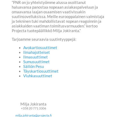
”PNR on jo yhteistyömme alussa osoittanut
haluavansa panostaa nopeaan asiakaspalveluun ja
omaavansa laajan osaamisen vaativissakin
suutinsovelluksissa. Meille eurooppalainen valmistaja
ja tekninen tuki mahdollistavat nopean reagoinnin ja
asiakkaiden vaatiman toimitusvarmuuden.” kertoo
Projecta tuotepäällikkö Milja Jokiranta.”
Tarjoamme seuraavia suutintyyppejä:
Avokartiosuuttimet
Ilmahajotteiset
Ilmasuuttimet
Sumusuuttimet
Säiliön Pesu
Täyskartiosuuttimet
Viuhkasuuttimet
Milja Jokiranta
+358 20 771 3306
milja.jokiranta@projecta.fi