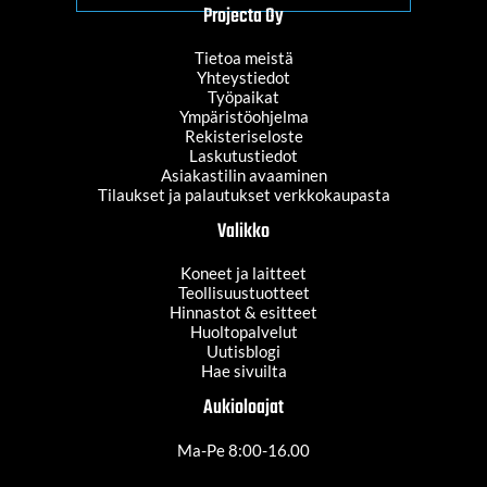
Projecta Oy
Tietoa meistä
Yhteystiedot
Työpaikat
Ympäristöohjelma
Rekisteriseloste
Laskutustiedot
Asiakastilin avaaminen
Tilaukset ja palautukset verkkokaupasta
Valikko
Koneet ja laitteet
Teollisuustuotteet
Hinnastot & esitteet
Huoltopalvelut
Uutisblogi
Hae sivuilta
Aukioloajat
Ma-Pe 8:00-16.00