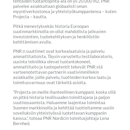
tehtaiden tuotantopinta-ala on yli 20.000 m2. PNR
palvelee asiakkaitaan globaalisti oman
myyntiverkostonsa ja yhteistyökumppaniensa – kuten
Projecta – kautta.
Pitkä menestyksekäs historia Euroopan
suutinmarkkinoilla on ollut mahdollista jatkuvien
investointien, tuotekehityksen ja henkilöstön
kehittämisen avulla.
PNR:n suuttimet ovat korkealaatuisia ja palvelu
ammattitaitoista. Täysin varusteltu testilaboratorio,
uusinta tekniikka olevat tuotantokoneet,
ammattitaito ja tuotepatentit tekevät PNR:stä
varteenotettavan partnerin vaativimmillekin
asiakkaille, joille palvelu, tuotteiden korkea laatu ja
toimitusvarmuus ovat tärkeitä asioita.
”Projecta on meille ihanteellinen kumppani, koska sillä
on pitkä historia teollisuuden toimittajana ja paljon
suutinosaamista. Haluamme laajentaa toimintaa
Suomen markkinoilla ja kehittää tuotteitamme uusiin
sovelluksiin yhteistyössä luotettavan kumppanin
kanssa.”, toteaa PNR Nordicin toimitusjohtaja Lena
Bernhed.