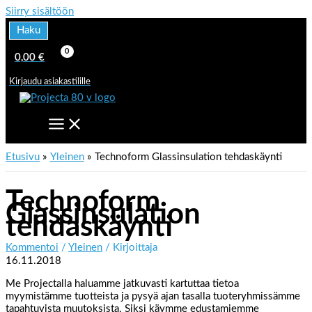
Siirry sisältöön
Haku
0,00
€
Kirjaudu asiakastilille
Etusivu
Yleinen
Technoform Glassinsulation tehdaskäynti
Technoform
Glassinsulation
tehdaskäynti
Kommentoi
/
Yleinen
/ Kirjoittaja
16.11.2018
Me Projectalla haluamme jatkuvasti kartuttaa tietoa
myymistämme tuotteista ja pysyä ajan tasalla tuoteryhmissämme
tapahtuvista muutoksista. Siksi käymme edustamiemme