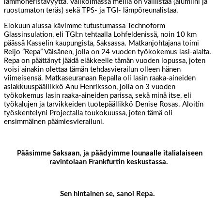
lämmöneristävyyttä. Valikoimassa meillä on välilistaa (alumiini ja
ruostumaton teräs) sekä TPS- ja TGI- lämpöreunalistaa.
Elokuun alussa kävimme tutustumassa Technoform
Glassinsulation, eli TGI:n tehtaalla Lohfeldenissä, noin 10 km
päässä Kasselin kaupungista, Saksassa. Matkanjohtajana toimi
Reijo ”Repa” Väisänen, jolla on 24 vuoden työkokemus lasi-alalta.
Repa on päättänyt jäädä eläkkeelle tämän vuoden lopussa, joten
voisi ainakin olettaa tämän tehdasvierailun olleen hänen
viimeisensä. Matkaseuranaan Repalla oli lasin raaka-aineiden
asiakkuuspäällikkö Anu Henriksson, jolla on 3 vuoden
työkokemus lasin raaka-aineiden parissa, sekä minä itse, eli
työkalujen ja tarvikkeiden tuotepäällikkö Denise Rosas. Aloitin
työskentelyni Projectalla toukokuussa, joten tämä oli
ensimmäinen päämiesvierailuni.
Pääsimme Saksaan, ja päädyimme lounaalle italialaiseen
ravintolaan Frankfurtin keskustassa.
Sen hintainen se, sanoi Repa.