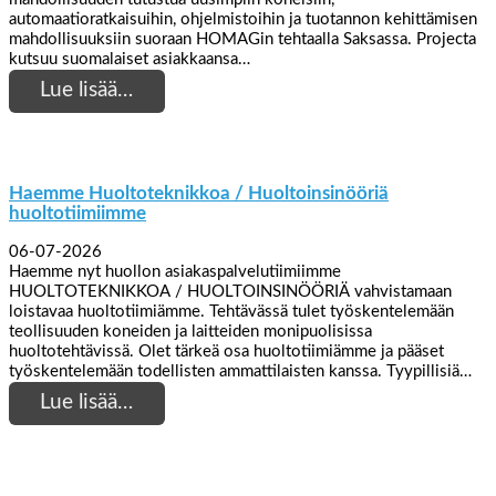
automaatioratkaisuihin, ohjelmistoihin ja tuotannon kehittämisen
mahdollisuuksiin suoraan HOMAGin tehtaalla Saksassa. Projecta
kutsuu suomalaiset asiakkaansa…
Lue lisää…
Haemme Huoltoteknikkoa / Huoltoinsinööriä
huoltotiimiimme
06-07-2026
Haemme nyt huollon asiakaspalvelutiimiimme
HUOLTOTEKNIKKOA / HUOLTOINSINÖÖRIÄ vahvistamaan
loistavaa huoltotiimiämme. Tehtävässä tulet työskentelemään
teollisuuden koneiden ja laitteiden monipuolisissa
huoltotehtävissä. Olet tärkeä osa huoltotiimiämme ja pääset
työskentelemään todellisten ammattilaisten kanssa. Tyypillisiä…
Lue lisää…