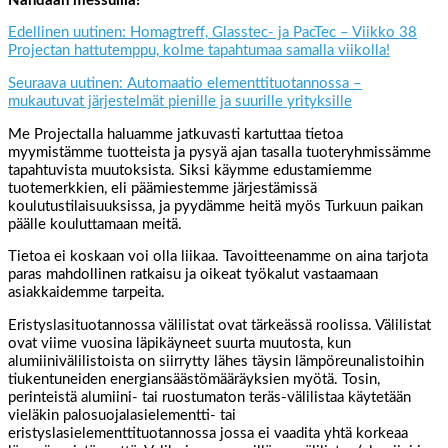
Nähdään messuilla!
Edellinen uutinen: Homagtreff, Glasstec- ja PacTec – Viikko 38
Projectan hattutemppu, kolme tapahtumaa samalla viikolla!
Seuraava uutinen: Automaatio elementtituotannossa –
mukautuvat järjestelmät pienille ja suurille yrityksille
Me Projectalla haluamme jatkuvasti kartuttaa tietoa
myymistämme tuotteista ja pysyä ajan tasalla tuoteryhmissämme
tapahtuvista muutoksista. Siksi käymme edustamiemme
tuotemerkkien, eli päämiestemme järjestämissä
koulutustilaisuuksissa, ja pyydämme heitä myös Turkuun paikan
päälle kouluttamaan meitä.
Tietoa ei koskaan voi olla liikaa. Tavoitteenamme on aina tarjota
paras mahdollinen ratkaisu ja oikeat työkalut vastaamaan
asiakkaidemme tarpeita.
Eristyslasituotannossa välilistat ovat tärkeässä roolissa. Välilistat
ovat viime vuosina läpikäyneet suurta muutosta, kun
alumiinivälilistoista on siirrytty lähes täysin lämpöreunalistoihin
tiukentuneiden energiansäästömääräyksien myötä. Tosin,
perinteistä alumiini- tai ruostumaton teräs-välilistaa käytetään
vieläkin palosuojalasielementti- tai
eristyslasielementtituotannossa jossa ei vaadita yhtä korkeaa