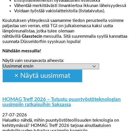
Eristyslasielementin hyvälaatuinen estetiikka
Vähentää merkittävästi ilmankiertoa ikkunan läheisyydessä
Voidaan työstää vakiolaitteistolla (listataivutus).
Koulutuksen yhteydessä saamamme tiedon perusteella voimme
paljastaa sen verran, että TGI on julkaisemassa kaksi uutta
lämpöreunalistaa, jotka tulee olemaan
nähtävillä
Glasstecin
messuilla. Sitä suuremmalla syyllä kannattaa
suunnata Düsseldorfiin syyskuun lopulla!
Nähdään messuilla!
Näytä vain seuraavasta aiheesta:
HOMAG Treff 2026 – Tutustu puuntyöstöteknologian
uusimpiin ratkaisuihin Saksassa
27-07-2026
Haluatko nähdä, mihin puuntyöstöteollisuuden teknologia on
kehittymässä? HOMAG Treff 2026 tarjoaa ainutlaatuisen
mahdollisuuden tutustua uusimpiin koneisiin,