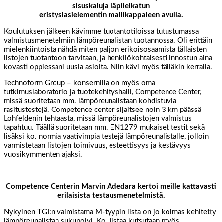
sisuskaluja läpileikatun
eristyslasielementin mallikappaleen avulla.
Koulutuksen jälkeen kävimme tuotantotiloissa tutustumassa
valmistusmenetelmiin lämpöreunalistan tuotannossa. Oli erittäin
mielenkiintoista nähdä miten paljon erikoisosaamista tällaisten
listojen tuotantoon tarvitaan, ja henkilökohtaisesti innostun aina
kovasti oppiessani uusia asioita. Niin kävi myös tälläkin kerralla.
Technoform Group – konsernilla on myös oma
tutkimuslaboratorio ja tuotekehityshalli, Competence Center,
missä suoritetaan mm. lämpöreunalistaan kohdistuvia
rasitustestejä. Competence center sijaitsee noin 3 km päässä
Lohfeldenin tehtaasta, missä lämpöreunalistojen valmistus
tapahtuu. Täällä suoritetaan mm. EN1279 mukaiset testit sekä
lisäksi ko. normia vaativimpia testejä lämpöreunalistalle, jolloin
varmistetaan listojen toimivuus, esteettisyys ja kestävyys
vuosikymmenten ajaksi.
Competence Centerin Marvin Adedara kertoi meille kattavasti
erilaisista testausmenetelmistä.
Nykyinen TGI:n valmistama M-tyypin lista on jo kolmas kehitetty
lämpöreunalistan sukupolvi. Ko. listaa kutsutaan myös