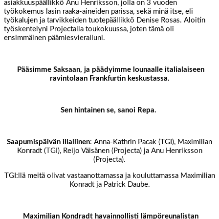
asiakkuuspäällikkö Anu Henriksson, jolla on 3 vuoden
työkokemus lasin raaka-aineiden parissa, sekä minä itse, eli
työkalujen ja tarvikkeiden tuotepäällikkö Denise Rosas. Aloitin
työskentelyni Projectalla toukokuussa, joten tämä oli
ensimmäinen päämiesvierailuni.
Pääsimme Saksaan, ja päädyimme lounaalle italialaiseen
ravintolaan Frankfurtin keskustassa.
Sen hintainen se, sanoi Repa.
Saapumispäivän illallinen
: Anna-Kathrin Pacak (TGI), Maximilian
Konradt (TGI), Reijo Väisänen (Projecta) ja Anu Henriksson
(Projecta).
TGI:llä meitä olivat vastaanottamassa ja kouluttamassa Maximilian
Konradt ja Patrick Daube.
Maximilian Kondradt havainnollisti lämpöreunalistan