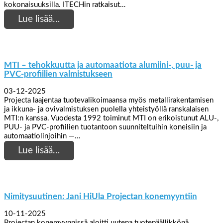
kokonaisuuksilla. ITECHin ratkaisut…
Lue lisää…
MTI – tehokkuutta ja automaatiota alumiini-, puu- ja
PVC-profiilien valmistukseen
03-12-2025
Projecta laajentaa tuotevalikoimaansa myös metallirakentamisen
ja ikkuna- ja ovivalmistuksen puolella yhteistyöllä ranskalaisen
MTI:n kanssa. Vuodesta 1992 toiminut MTI on erikoistunut ALU-,
PUU- ja PVC-profiilien tuotantoon suunniteltuihin koneisiin ja
automaatiolinjoihin —…
Lue lisää…
Nimitysuutinen: Jani HiUla Projectan konemyyntiin
10-11-2025
Projectan konemyynnissä aloitti uutena tuotepäällikkönä