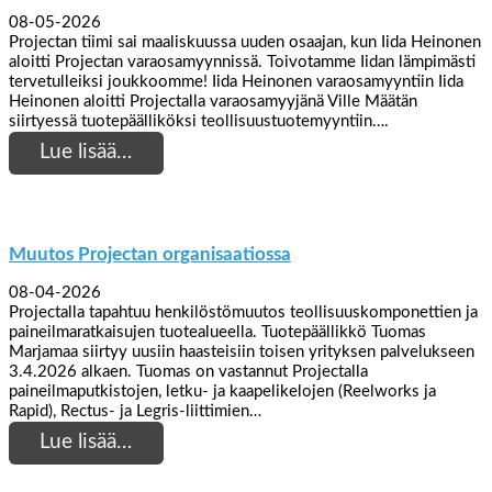
08-05-2026
Projectan tiimi sai maaliskuussa uuden osaajan, kun Iida Heinonen
aloitti Projectan varaosamyynnissä. Toivotamme Iidan lämpimästi
tervetulleiksi joukkoomme! Iida Heinonen varaosamyyntiin Iida
Heinonen aloitti Projectalla varaosamyyjänä Ville Määtän
siirtyessä tuotepäälliköksi teollisuustuotemyyntiin….
Lue lisää…
Muutos Projectan organisaatiossa
08-04-2026
Projectalla tapahtuu henkilöstömuutos teollisuuskomponettien ja
paineilmaratkaisujen tuotealueella. Tuotepäällikkö Tuomas
Marjamaa siirtyy uusiin haasteisiin toisen yrityksen palvelukseen
3.4.2026 alkaen. Tuomas on vastannut Projectalla
paineilmaputkistojen, letku- ja kaapelikelojen (Reelworks ja
Rapid), Rectus- ja Legris-liittimien…
Lue lisää…