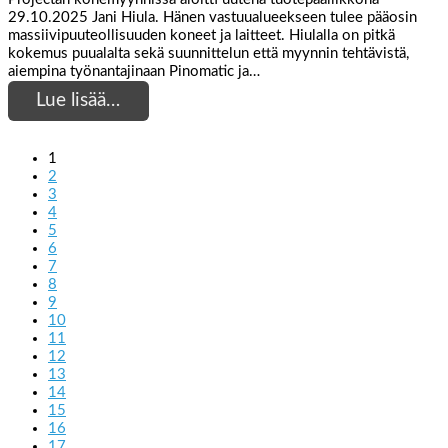
29.10.2025 Jani Hiula. Hänen vastuualueekseen tulee pääosin
massiivipuuteollisuuden koneet ja laitteet. Hiulalla on pitkä
kokemus puualalta sekä suunnittelun että myynnin tehtävistä,
aiempina työnantajinaan Pinomatic ja…
Lue lisää…
1
2
3
4
5
6
7
8
9
10
11
12
13
14
15
16
17