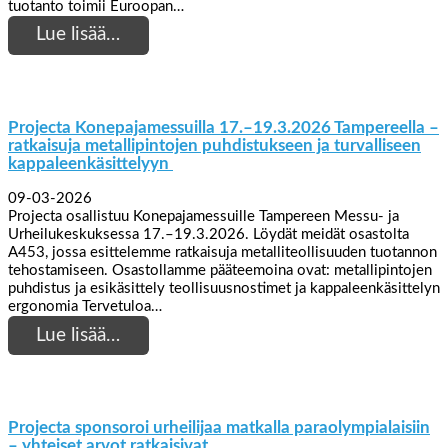
tuotanto toimii Euroopan…
Lue lisää…
Projecta Konepajamessuilla 17.–19.3.2026 Tampereella –
ratkaisuja metallipintojen puhdistukseen ja turvalliseen
kappaleenkäsittelyyn
09-03-2026
Projecta osallistuu Konepajamessuille Tampereen Messu- ja
Urheilukeskuksessa 17.–19.3.2026. Löydät meidät osastolta
A453, jossa esittelemme ratkaisuja metalliteollisuuden tuotannon
tehostamiseen. Osastollamme pääteemoina ovat: metallipintojen
puhdistus ja esikäsittely teollisuusnostimet ja kappaleenkäsittelyn
ergonomia Tervetuloa…
Lue lisää…
Projecta sponsoroi urheilijaa matkalla paraolympialaisiin
– yhteiset arvot ratkaisivat