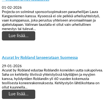
01-02-2026
Projecta on solminut sponsorisopimuksen paraurheilijan Laura
Kangasniemen kanssa. Kyseessä ei ole pelkkä urheiluyhteistyö,
vaan kumppanuus, joka perustuu yhteiseen arvomaailmaan ja
ajattelutapaan. Valinnan taustalla ei ollut vain urheilullinen
menestys tai tulevat…
Lue lisää…
Acurat by Robland lanseerataan Suomessa
29-01-2026
Acurat by Robland edustaa Roblandin koneiden uutta sukupolvea.
Saha on kehitetty tiiviissä yhteistyössä käyttäjien ja myyjien
kanssa, hyödyntäen Roblandin yli 60 vuoden kokemusta
teollisesta koneenrakennuksesta. Kehitystyön lähtökohtana on
ollut kuunnella…
Lue lisää…