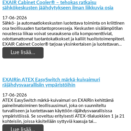
EXAIR Cabinet Cooler® – tehokas ratkaisu
sähkökeskusten jäähdytykseen ilman liikkuvia osia
17-06-2026
Sähkö- ja automaatiokeskusten luotettava toiminta on kriittinen
osa teollisuuden tuotantoprosesseja. Keskusten sisälämpötilan
noustessa liikaa voivat seurauksena olla komponenttiviat,
odottamattomat tuotantokatkokset ja kalliit huoltotoimenpiteet.
EXAIR Cabinet Cooler® tarjoaa yksinkertaisen ja luotettavan…
Lue lisää…
EXAIRin ATEX EasySwitch märkä-kuivaimuri
räjähdysvaarallisiin ympäristöihin
17-06-2026
ATEX EasySwitch märkä-kuivaimuri on EXAIRin kehittämä
paineilmatoiminen teollisuusimuri, joka on suunniteltu
turvalliseen ja luotettavaan käyttöön räjähdysvaarallisissa
ympäristöissä. Se soveltuu erityisesti ATEX-tilaluokkien 1 ja 21
kohteisiin, joissa käsitellään syttyviä kaasuja tai…
Lue lisää…