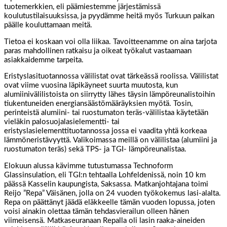
tuotemerkkien, eli päämiestemme järjestämissä
koulutustilaisuuksissa, ja pyydämme heitä myös Turkuun paikan
päälle kouluttamaan meitä.
Tietoa ei koskaan voi olla liikaa. Tavoitteenamme on aina tarjota
paras mahdollinen ratkaisu ja oikeat työkalut vastaamaan
asiakkaidemme tarpeita.
Eristyslasituotannossa välilistat ovat tärkeässä roolissa. Välilistat
ovat viime vuosina läpikäyneet suurta muutosta, kun
alumiinivälilistoista on siirrytty lähes täysin lämpöreunalistoihin
tiukentuneiden energiansäästömääräyksien myötä. Tosin,
perinteistä alumiini- tai ruostumaton teräs-välilistaa käytetään
vieläkin palosuojalasielementti- tai
eristyslasielementtituotannossa jossa ei vaadita yhtä korkeaa
lämmöneristävyyttä. Valikoimassa meillä on välilistaa (alumiini ja
ruostumaton teräs) sekä TPS- ja TGI- lämpöreunalistaa.
Elokuun alussa kävimme tutustumassa Technoform
Glassinsulation, eli TGI:n tehtaalla Lohfeldenissä, noin 10 km
päässä Kasselin kaupungista, Saksassa. Matkanjohtajana toimi
Reijo ”Repa” Väisänen, jolla on 24 vuoden työkokemus lasi-alalta.
Repa on päättänyt jäädä eläkkeelle tämän vuoden lopussa, joten
voisi ainakin olettaa tämän tehdasvierailun olleen hänen
viimeisensä. Matkaseuranaan Repalla oli lasin raaka-aineiden