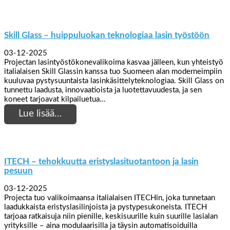
Skill Glass – huippuluokan teknologiaa lasin työstöön
03-12-2025
Projectan lasintyöstökonevalikoima kasvaa jälleen, kun yhteistyö
italialaisen Skill Glassin kanssa tuo Suomeen alan moderneimpiin
kuuluvaa pystysuuntaista lasinkäsittelyteknologiaa. Skill Glass on
tunnettu laadusta, innovaatioista ja luotettavuudesta, ja sen
koneet tarjoavat kilpailuetua…
Lue lisää…
ITECH – tehokkuutta eristyslasituotantoon ja lasin
pesuun
03-12-2025
Projecta tuo valikoimaansa italialaisen ITECHin, joka tunnetaan
laadukkaista eristyslasilinjoista ja pystypesukoneista. ITECH
tarjoaa ratkaisuja niin pienille, keskisuurille kuin suurille lasialan
yrityksille – aina modulaarisilla ja täysin automatisoiduilla