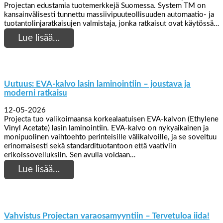
Projectan edustamia tuotemerkkejä Suomessa. System TM on
kansainvälisesti tunnettu massiivipuuteollisuuden automaatio- ja
tuotantolinjaratkaisujen valmistaja, jonka ratkaisut ovat käytössä…
Lue lisää…
Uutuus: EVA-kalvo lasin laminointiin – joustava ja
moderni ratkaisu
12-05-2026
Projecta tuo valikoimaansa korkealaatuisen EVA-kalvon (Ethylene
Vinyl Acetate) lasin laminointiin. EVA-kalvo on nykyaikainen ja
monipuolinen vaihtoehto perinteisille välikalvoille, ja se soveltuu
erinomaisesti sekä standardituotantoon että vaativiin
erikoissovelluksiin. Sen avulla voidaan…
Lue lisää…
Vahvistus Projectan varaosamyyntiin – Tervetuloa iida!