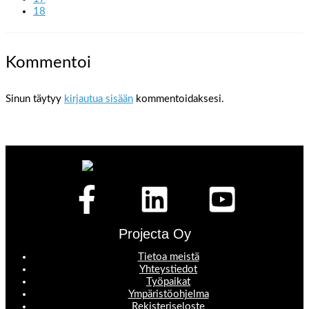
18
Kommentoi
Sinun täytyy
kirjautua sisään
kommentoidaksesi.
Projecta Oy
Tietoa meistä
Yhteystiedot
Työpaikat
Ympäristöohjelma
Rekisteriseloste