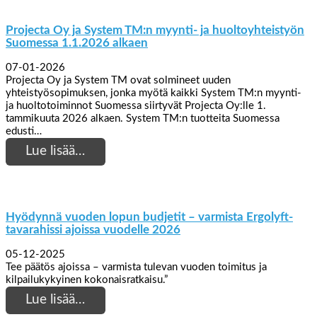
Projecta Oy ja System TM:n myynti- ja huoltoyhteistyön
Suomessa 1.1.2026 alkaen
07-01-2026
Projecta Oy ja System TM ovat solmineet uuden
yhteistyösopimuksen, jonka myötä kaikki System TM:n myynti-
ja huoltotoiminnot Suomessa siirtyvät Projecta Oy:lle 1.
tammikuuta 2026 alkaen. System TM:n tuotteita Suomessa
edusti…
Lue lisää…
Hyödynnä vuoden lopun budjetit – varmista Ergolyft-
tavarahissi ajoissa vuodelle 2026
05-12-2025
Tee päätös ajoissa – varmista tulevan vuoden toimitus ja
kilpailukykyinen kokonaisratkaisu.”
Lue lisää…