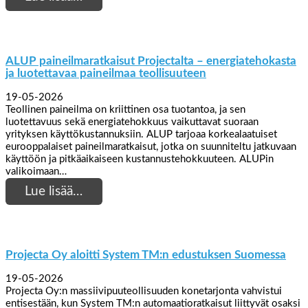
ALUP paineilmaratkaisut Projectalta – energiatehokasta
ja luotettavaa paineilmaa teollisuuteen
19-05-2026
Teollinen paineilma on kriittinen osa tuotantoa, ja sen
luotettavuus sekä energiatehokkuus vaikuttavat suoraan
yrityksen käyttökustannuksiin. ALUP tarjoaa korkealaatuiset
eurooppalaiset paineilmaratkaisut, jotka on suunniteltu jatkuvaan
käyttöön ja pitkäaikaiseen kustannustehokkuuteen. ALUPin
valikoimaan…
Lue lisää…
Projecta Oy aloitti System TM:n edustuksen Suomessa
19-05-2026
Projecta Oy:n massiivipuuteollisuuden konetarjonta vahvistui
entisestään, kun System TM:n automaatioratkaisut liittyvät osaksi