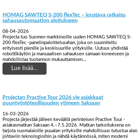
HOMAG SAWTEQ S-200 flexTec – joustava ratkaisu
sahausautomaation aloitukseen
08-04-2026
Projecta tuo Suomen markkinoille uuden HOMAG SAWTEQ S-
200 flexTec -panelinpaloittelusahan, joka on suunniteltu
erityisesti pienille ja keskisuurille yrityksille. Uutuus yhdistää
robottikäytön ja manuaalisen sahauksen samaan koneeseen ja
mahdollistaa tuotannon mukauttamisen…
Lue lisää…
Projectan Practive Tour 2026 vie asiakkaat
puuntyöstöteollisuuden ytimeen Saksaan
16-03-2026
Projecta järjestää jälleen keväällä perinteisen Practive Tour -
asiakasmatkan Saksaan 4.–7.5.2026. Matkan tarkoituksena on
tarjota suomalaisille puualan yrityksille mahdollisuus tutustua alan
johtaviin teknologioihin ja nähdä käytännössä, miten moderni