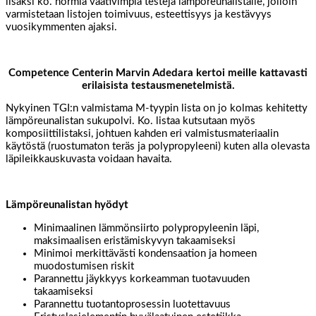
lisäksi ko. normia vaativimpia testejä lämpöreunalistalle, jolloin
varmistetaan listojen toimivuus, esteettisyys ja kestävyys
vuosikymmenten ajaksi.
Competence Centerin Marvin Adedara kertoi meille kattavasti
erilaisista testausmenetelmistä.
Nykyinen TGI:n valmistama M-tyypin lista on jo kolmas kehitetty
lämpöreunalistan sukupolvi. Ko. listaa kutsutaan myös
komposiittilistaksi, johtuen kahden eri valmistusmateriaalin
käytöstä (ruostumaton teräs ja polypropyleeni) kuten alla olevasta
läpileikkauskuvasta voidaan havaita.
Lämpöreunalistan hyödyt
Minimaalinen lämmönsiirto polypropyleenin läpi,
maksimaalisen eristämiskyvyn takaamiseksi
Minimoi merkittävästi kondensaation ja homeen
muodostumisen riskit
Parannettu jäykkyys korkeamman tuotavuuden
takaamiseksi
Parannettu tuotantoprosessin luotettavuus