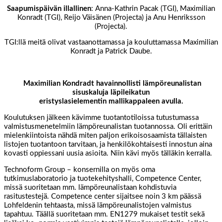
Saapumispäivän illallinen
: Anna-Kathrin Pacak (TGI), Maximilian
Konradt (TGI), Reijo Väisänen (Projecta) ja Anu Henriksson
(Projecta).
TGI:llä meitä olivat vastaanottamassa ja kouluttamassa Maximilian
Konradt ja Patrick Daube.
Maximilian Kondradt havainnollisti lämpöreunalistan
sisuskaluja läpileikatun
eristyslasielementin mallikappaleen avulla.
Koulutuksen jälkeen kävimme tuotantotiloissa tutustumassa
valmistusmenetelmiin lämpöreunalistan tuotannossa. Oli erittäin
mielenkiintoista nähdä miten paljon erikoisosaamista tällaisten
listojen tuotantoon tarvitaan, ja henkilökohtaisesti innostun aina
kovasti oppiessani uusia asioita. Niin kävi myös tälläkin kerralla.
Technoform Group – konsernilla on myös oma
tutkimuslaboratorio ja tuotekehityshalli, Competence Center,
missä suoritetaan mm. lämpöreunalistaan kohdistuvia
rasitustestejä. Competence center sijaitsee noin 3 km päässä
Lohfeldenin tehtaasta, missä lämpöreunalistojen valmistus
tapahtuu. Täällä suoritetaan mm. EN1279 mukaiset testit sekä