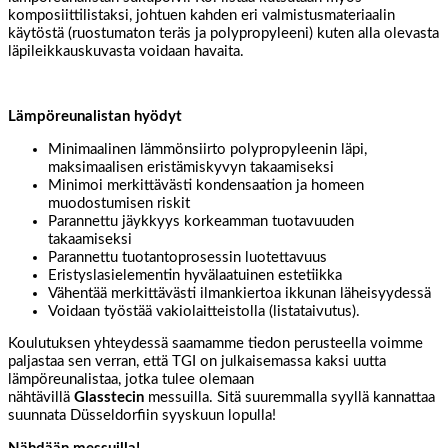
komposiittilistaksi, johtuen kahden eri valmistusmateriaalin
käytöstä (ruostumaton teräs ja polypropyleeni) kuten alla olevasta
läpileikkauskuvasta voidaan havaita.
Lämpöreunalistan hyödyt
Minimaalinen lämmönsiirto polypropyleenin läpi,
maksimaalisen eristämiskyvyn takaamiseksi
Minimoi merkittävästi kondensaation ja homeen
muodostumisen riskit
Parannettu jäykkyys korkeamman tuotavuuden
takaamiseksi
Parannettu tuotantoprosessin luotettavuus
Eristyslasielementin hyvälaatuinen estetiikka
Vähentää merkittävästi ilmankiertoa ikkunan läheisyydessä
Voidaan työstää vakiolaitteistolla (listataivutus).
Koulutuksen yhteydessä saamamme tiedon perusteella voimme
paljastaa sen verran, että TGI on julkaisemassa kaksi uutta
lämpöreunalistaa, jotka tulee olemaan
nähtävillä
Glasstecin
messuilla. Sitä suuremmalla syyllä kannattaa
suunnata Düsseldorfiin syyskuun lopulla!