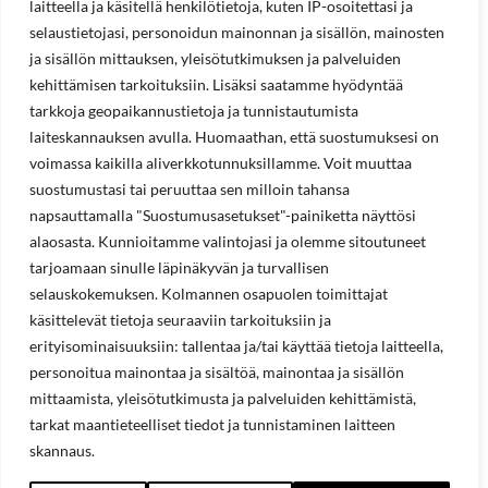
laitteella ja käsitellä henkilötietoja, kuten IP-osoitettasi ja
selaustietojasi, personoidun mainonnan ja sisällön, mainosten
ja sisällön mittauksen, yleisötutkimuksen ja palveluiden
kehittämisen tarkoituksiin. Lisäksi saatamme hyödyntää
tarkkoja geopaikannustietoja ja tunnistautumista
laiteskannauksen avulla. Huomaathan, että suostumuksesi on
voimassa kaikilla aliverkkotunnuksillamme. Voit muuttaa
suostumustasi tai peruuttaa sen milloin tahansa
napsauttamalla "Suostumusasetukset"-painiketta näyttösi
alaosasta. Kunnioitamme valintojasi ja olemme sitoutuneet
tarjoamaan sinulle läpinäkyvän ja turvallisen
selauskokemuksen. Kolmannen osapuolen toimittajat
käsittelevät tietoja seuraaviin tarkoituksiin ja
erityisominaisuuksiin: tallentaa ja/tai käyttää tietoja laitteella,
personoitua mainontaa ja sisältöä, mainontaa ja sisällön
mittaamista, yleisötutkimusta ja palveluiden kehittämistä,
tarkat maantieteelliset tiedot ja tunnistaminen laitteen
skannaus.