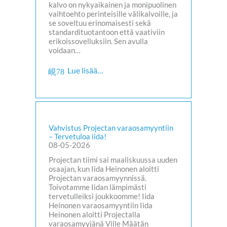
kalvo on nykyaikainen ja monipuolinen
vaihtoehto perinteisille välikalvoille, ja
se soveltuu erinomaisesti sekä
standardituotantoon että vaativiin
erikoissovelluksiin. Sen avulla
voidaan…
Lue lisää…
Vahvistus Projectan varaosamyyntiin
– Tervetuloa iida!
08-05-2026
Projectan tiimi sai maaliskuussa uuden
osaajan, kun Iida Heinonen aloitti
Projectan varaosamyynnissä.
Toivotamme Iidan lämpimästi
tervetulleiksi joukkoomme! Iida
Heinonen varaosamyyntiin Iida
Heinonen aloitti Projectalla
varaosamyyjänä Ville Määtän