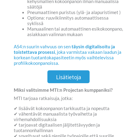
kehysmallien kokoonpanon ilman manuaalisia
säätöjä
Pneumaattinen puristus (ylä- ja alapuristimet )
Optiona: ruuvikiinnitys automaattisessa
syklissä
Manuaalinen tai automaattinen esikokoonpano,
asiakkaan valinnan mukaan
AS4:n suurin vahvuus on sen
täysin digitalisoitu ja
toistettava prosessi
, joka varmistaa vakaan laadun ja
korkean tuotantokapasiteetin myös vaihtelevissa
profilikokoonpanoissa.
Lisätietoja
Miksi valitsimme MTI:n Projectan kumppaniksi?
MTI tarjoaa ratkaisuja, jotka:
✔ lisäävät kokoonpanon tarkkuutta ja nopeutta
✔ vähentävät manuaalista työvaihetta ja
virhemahdollisuuksia
✔ tarjoavat digitaalisen jäljitettävyyden ja
tuotannonhallinnan
✔ soveltuvat sekä pienille työpajoille että suurille