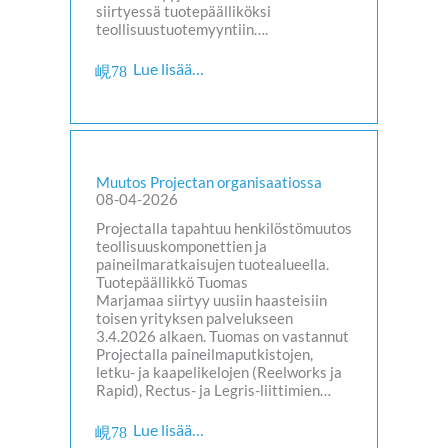
siirtyessä tuotepäälliköksi
teollisuustuotemyyntiin….
Lue lisää…
Muutos Projectan organisaatiossa
08-04-2026
Projectalla tapahtuu henkilöstömuutos
teollisuuskomponettien ja
paineilmaratkaisujen tuotealueella.
Tuotepäällikkö Tuomas
Marjamaa siirtyy uusiin haasteisiin
toisen yrityksen palvelukseen
3.4.2026 alkaen. Tuomas on vastannut
Projectalla paineilmaputkistojen,
letku- ja kaapelikelojen (Reelworks ja
Rapid), Rectus- ja Legris-liittimien…
Lue lisää…