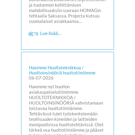
ja tuotannon kehittämisen
mahdollisuuksiin suoraan HOMAGin
tehtaalla Saksassa. Projecta kutsuu
suomalaiset asiakkaansa…
Lue lisää…
Haemme Huoltoteknikkoa /
Huoltoinsinööriä huoltotiimiimme
06-07-2026
Haemme nyt huollon
asiakaspalvelutiimiimme
HUOLTOTEKNIKKOA /
HUOLTOINSINÖÖRIÄ vahvistamaan
loistavaa huoltotiimiämme.
Tehtävässä tulet työskentelemään
teollisuuden koneiden ja laitteiden
monipuolisissa huoltotehtävissä. Olet
tärkeä osa huoltotiimiämme ja pääset