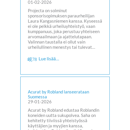
01-02-2026
Projecta on solminut
sponsorisopimuksen paraurheilijan
Laura Kangasniemen kanssa. Kyseessä
ei ole pelkkä urheiluyhteistyö, vaan
kumppanuus, joka perustuu yhteiseen
arvomaailmaan ja ajattelutapaan.
Valinnan taustalla ei ollut vain
urheilullinen menestys tai tulevat…
Lue lisää…
Acurat by Robland lanseerataan
Suomessa
29-01-2026
Acurat by Robland edustaa Roblandin
koneiden uutta sukupolvea. Saha on
kehitetty tiiviissä yhteistyössä
käyttäjien ja myyjien kanssa,