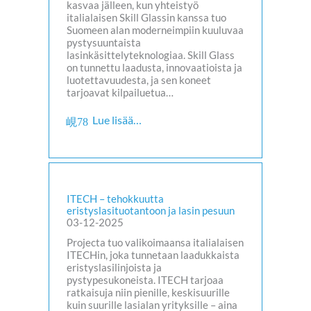
kasvaa jälleen, kun yhteistyö
italialaisen Skill Glassin kanssa tuo
Suomeen alan moderneimpiin kuuluvaa
pystysuuntaista
lasinkäsittelyteknologiaa. Skill Glass
on tunnettu laadusta, innovaatioista ja
luotettavuudesta, ja sen koneet
tarjoavat kilpailuetua…
Lue lisää…
ITECH – tehokkuutta
eristyslasituotantoon ja lasin pesuun
03-12-2025
Projecta tuo valikoimaansa italialaisen
ITECHin, joka tunnetaan laadukkaista
eristyslasilinjoista ja
pystypesukoneista. ITECH tarjoaa
ratkaisuja niin pienille, keskisuurille
kuin suurille lasialan yrityksille – aina