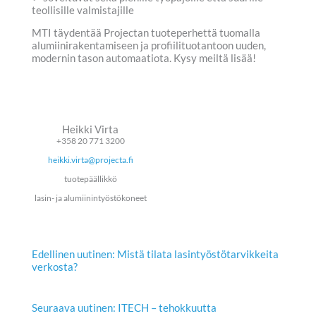
teollisille valmistajille
MTI täydentää Projectan tuoteperhettä tuomalla
alumiinirakentamiseen ja profiilituotantoon uuden,
modernin tason automaatiota. Kysy meiltä lisää!
Heikki Virta
+358 20 771 3200
heikki.virta@projecta.fi
tuotepäällikkö
lasin- ja alumiinintyöstökoneet
Edellinen uutinen: Mistä tilata lasintyöstötarvikkeita
verkosta?
Seuraava uutinen: ITECH – tehokkuutta