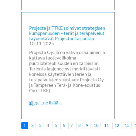
Projecta ja TTKE solmivat strategisen
kumppanuuden – terät ja teräpalvelut
täydentävät Projectan tarjontaa
10-11-2025
Projecta Oy:llä on vahva osaaminen ja
kattava tuotevalikoima
puutuoteteollisuuden eri tarpeisiin.
Tarjonta laajenee nyt merkittävästi
koneissa käytettävien terien ja
teräpalvelujen suuntaan: Projecta Oy
ja Tampereen Terä- ja Kone-edustus
Oy (TTKE)…
Lue lisää…
1
2
3
4
5
6
7
8
9
10
11
12
13