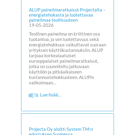
ALUP paineilmaratkaisut Projectalta –
energiatehokasta ja luotettavaa
paineilmaa teollisuuteen
19-05-2026
Teollinen paineilma on kriittinen osa
tuotantoa, ja sen luotettavuus sekä
energiatehokkuus vaikuttavat suoraan
yrityksen käyttökustannuksiin. ALUP
tarjoaa korkealaatuiset
eurooppalaiset paineilmaratkaisut,
jotka on suunniteltu jatkuvaan
käyttöön ja pitkäaikaiseen
kustannustehokkuuteen. ALUPin
valikoimaan…
Lue lisää…
Projecta Oy aloitti System TM:n
edustuksen Suomessa