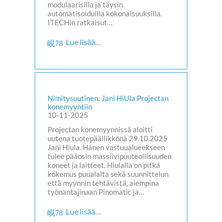
modulaarisilla ja täysin
automatisoiduilla kokonaisuuksilla.
ITECHin ratkaisut…
Lue lisää…
Nimitysuutinen: Jani HiUla Projectan
konemyyntiin
10-11-2025
Projectan konemyynnissä aloitti
uutena tuotepäällikkönä 29.10.2025
Jani Hiula. Hänen vastuualueekseen
tulee pääosin massiivipuuteollisuuden
koneet ja laitteet. Hiulalla on pitkä
kokemus puualalta sekä suunnittelun
että myynnin tehtävistä, aiempina
työnantajinaan Pinomatic ja…
Lue lisää…