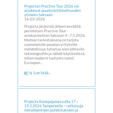
Projectan Practive Tour 2026 vie
asiakkaat puuntyöstöteollisuuden
ytimeen Saksaan
16-03-2026
Projecta järjestää jälleen keväällä
perinteisen Practive Tour -
asiakasmatkan Saksaan 4.–7.5.2026.
Matkan tarkoituksena on tarjota
suomalaisille puualan yrityksille
mahdollisuus tutustua alan johtaviin
teknologioihin ja nähdä käytännössä,
miten moderni tuotanto toimii
Euroopan…
Lue lisää…
Projecta Konepajamessuilla 17.–
19.3.2026 Tampereella – ratkaisuja
metallipintojen puhdistukseen ja