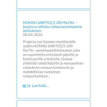
HOMAG SAWTEQ S-200 flexTec –
joustava ratkaisu sahausautomaation
aloitukseen
08-04-2026
Projecta tuo Suomen markkinoille
uuden HOMAG SAWTEQ S-200
flexTec -panelinpaloittelusahan, joka
on suunniteltu erityisesti pienille ja
keskisuurille yrityksille. Uutuus
yhdistää robottikäytön ja manuaalisen
sahauksen samaan koneeseen ja
mahdollistaa tuotannon
mukauttamisen…
Lue lisää…