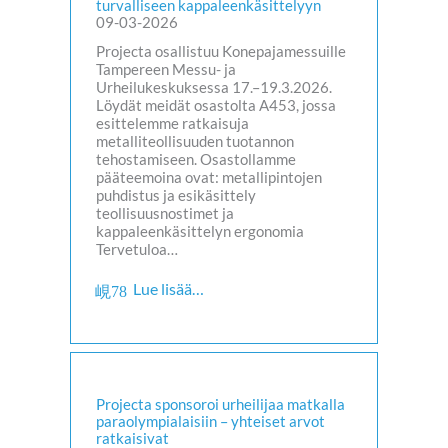
turvalliseen kappaleenkäsittelyyn
09-03-2026
Projecta osallistuu Konepajamessuille
Tampereen Messu- ja
Urheilukeskuksessa 17.–19.3.2026.
Löydät meidät osastolta A453, jossa
esittelemme ratkaisuja
metalliteollisuuden tuotannon
tehostamiseen. Osastollamme
pääteemoina ovat: metallipintojen
puhdistus ja esikäsittely
teollisuusnostimet ja
kappaleenkäsittelyn ergonomia
Tervetuloa…
Lue lisää…
Projecta sponsoroi urheilijaa matkalla
paraolympialaisiin – yhteiset arvot
ratkaisivat