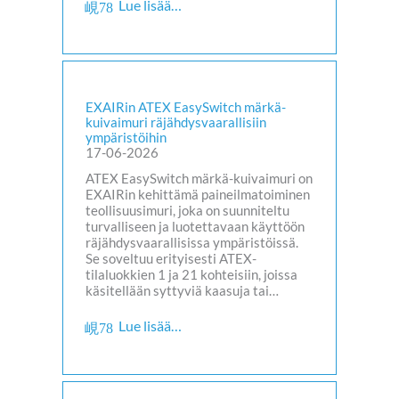
Lue lisää…
EXAIRin ATEX EasySwitch märkä-
kuivaimuri räjähdysvaarallisiin
ympäristöihin
17-06-2026
ATEX EasySwitch märkä-kuivaimuri on
EXAIRin kehittämä paineilmatoiminen
teollisuusimuri, joka on suunniteltu
turvalliseen ja luotettavaan käyttöön
räjähdysvaarallisissa ympäristöissä.
Se soveltuu erityisesti ATEX-
tilaluokkien 1 ja 21 kohteisiin, joissa
käsitellään syttyviä kaasuja tai…
Lue lisää…