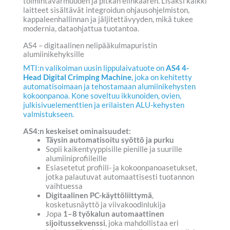
toimintavarmuuden ja pitkän elinkaaren. Lisäksi kaikki
laitteet sisältävät integroidun ohjausohjelmiston,
kappaleenhallinnan ja jäljitettävyyden, mikä tukee
modernia, dataohjattua tuotantoa.
AS4 – digitaalinen nelipääkulmapuristin
alumiinikehyksille
MTI:n valikoiman uusin lippulaivatuote on
AS4 4-
Head Digital Crimping Machine
, joka on kehitetty
automatisoimaan ja tehostamaan alumiinikehysten
kokoonpanoa. Kone soveltuu ikkunoiden, ovien,
julkisivuelementtien ja erilaisten ALU-kehysten
valmistukseen.
AS4:n keskeiset ominaisuudet:
Täysin automatisoitu syöttö ja purku
Sopii kaikentyyppisille pienille ja suurille
alumiiniprofiileille
Esiasetetut profiili- ja kokoonpanoasetukset,
jotka palautuvat automaattisesti tuotannon
vaihtuessa
Digitaalinen PC-käyttöliittymä
,
kosketusnäyttö ja viivakoodinlukija
Jopa
1–8 työkalun automaattinen
sijoitussekvenssi
, joka mahdollistaa eri