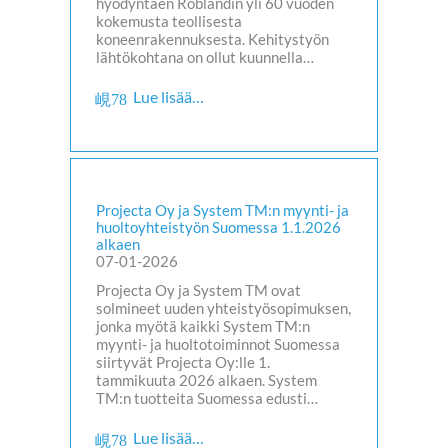
hyödyntäen Roblandin yli 60 vuoden
kokemusta teollisesta
koneenrakennuksesta. Kehitystyön
lähtökohtana on ollut kuunnella…
Lue lisää…
Projecta Oy ja System TM:n myynti- ja
huoltoyhteistyön Suomessa 1.1.2026
alkaen
07-01-2026
Projecta Oy ja System TM ovat
solmineet uuden yhteistyösopimuksen,
jonka myötä kaikki System TM:n
myynti- ja huoltotoiminnot Suomessa
siirtyvät Projecta Oy:lle 1.
tammikuuta 2026 alkaen. System
TM:n tuotteita Suomessa edusti…
Lue lisää…