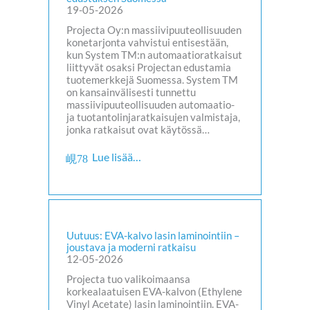
19-05-2026
Projecta Oy:n massiivipuuteollisuuden
konetarjonta vahvistui entisestään,
kun System TM:n automaatioratkaisut
liittyvät osaksi Projectan edustamia
tuotemerkkejä Suomessa. System TM
on kansainvälisesti tunnettu
massiivipuuteollisuuden automaatio-
ja tuotantolinjaratkaisujen valmistaja,
jonka ratkaisut ovat käytössä…
Lue lisää…
Uutuus: EVA-kalvo lasin laminointiin –
joustava ja moderni ratkaisu
12-05-2026
Projecta tuo valikoimaansa
korkealaatuisen EVA-kalvon (Ethylene
Vinyl Acetate) lasin laminointiin. EVA-