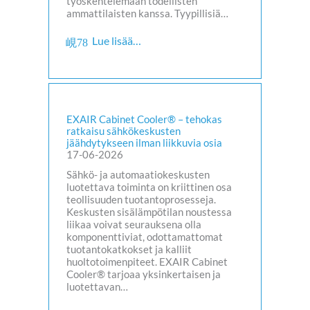
työskentelemään todellisten
ammattilaisten kanssa. Tyypillisiä…
Lue lisää…
EXAIR Cabinet Cooler® – tehokas
ratkaisu sähkökeskusten
jäähdytykseen ilman liikkuvia osia
17-06-2026
Sähkö- ja automaatiokeskusten
luotettava toiminta on kriittinen osa
teollisuuden tuotantoprosesseja.
Keskusten sisälämpötilan noustessa
liikaa voivat seurauksena olla
komponenttiviat, odottamattomat
tuotantokatkokset ja kalliit
huoltotoimenpiteet. EXAIR Cabinet
Cooler® tarjoaa yksinkertaisen ja
luotettavan…