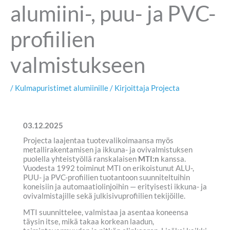
alumiini-, puu- ja PVC-
profiilien
valmistukseen
/
Kulmapuristimet alumiinille
/ Kirjoittaja
Projecta
03.12.2025
Projecta laajentaa tuotevalikoimaansa myös
metallirakentamisen ja ikkuna- ja ovivalmistuksen
puolella yhteistyöllä ranskalaisen
MTI:n
kanssa.
Vuodesta 1992 toiminut MTI on erikoistunut ALU-,
PUU- ja PVC-profiilien tuotantoon suunniteltuihin
koneisiin ja automaatiolinjoihin — erityisesti ikkuna- ja
ovivalmistajille sekä julkisivuprofiilien tekijöille.
MTI suunnittelee, valmistaa ja asentaa koneensa
täysin itse, mikä takaa korkean laadun,