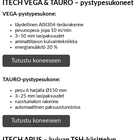
ITECH VEGA & TAURO – pystypesukoneet
VEGA-pystypesukone:
täydellinen AISI304-teräsrakenne
pesunopeus jopa 10 m/min
3–50 mm lasipaksuudet
ammattitason kuivaintekniikka
energiansäästö 20 %
Tutustu koneeseen
TAURO-pystypesukone
:
pesu 6 harjalla Ø150 mm
3–25 mm lasipaksuudet
ruostumaton rakenne
automaattinen paksuustunnistus
Tutustu koneeseen