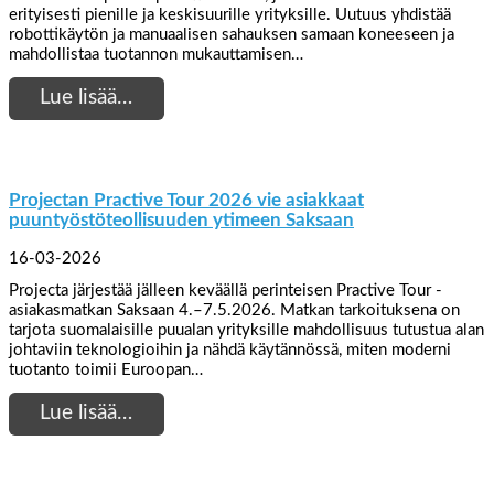
erityisesti pienille ja keskisuurille yrityksille. Uutuus yhdistää
robottikäytön ja manuaalisen sahauksen samaan koneeseen ja
mahdollistaa tuotannon mukauttamisen…
Lue lisää…
Projectan Practive Tour 2026 vie asiakkaat
puuntyöstöteollisuuden ytimeen Saksaan
16-03-2026
Projecta järjestää jälleen keväällä perinteisen Practive Tour -
asiakasmatkan Saksaan 4.–7.5.2026. Matkan tarkoituksena on
tarjota suomalaisille puualan yrityksille mahdollisuus tutustua alan
johtaviin teknologioihin ja nähdä käytännössä, miten moderni
tuotanto toimii Euroopan…
Lue lisää…