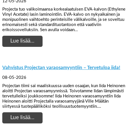
12-05-2026
Projecta tuo valikoimaansa korkealaatuisen EVA-kalvon (Ethylene
Vinyl Acetate) lasin laminointiin. EVA-kalvo on nykyaikainen ja
monipuolinen vaihtoehto perinteisille välikalvoille, ja se soveltuu
erinomaisesti sekä standardituotantoon että vaativiin
erikoissovelluksiin. Sen avulla voidaan…
Lue lisää…
Vahvistus Projectan varaosamyyntiin – Tervetuloa iida!
08-05-2026
Projectan tiimi sai maaliskuussa uuden osaajan, kun Iida Heinonen
aloitti Projectan varaosamyynnissä. Toivotamme Iidan lämpimästi
tervetulleiksi joukkoomme! Iida Heinonen varaosamyyntiin Iida
Heinonen aloitti Projectalla varaosamyyjänä Ville Määtän
siirtyessä tuotepäälliköksi teollisuustuotemyyntiin….
Lue lisää…