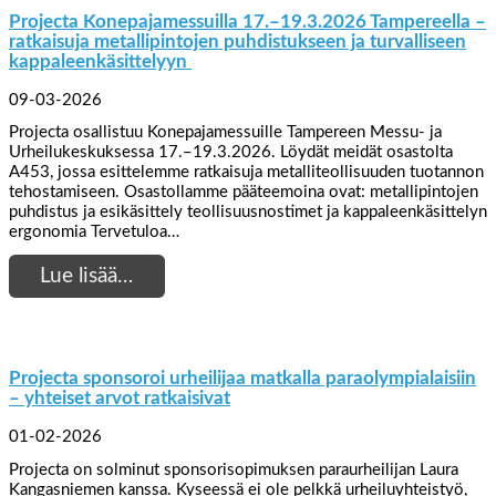
Projecta Konepajamessuilla 17.–19.3.2026 Tampereella –
ratkaisuja metallipintojen puhdistukseen ja turvalliseen
kappaleenkäsittelyyn
09-03-2026
Projecta osallistuu Konepajamessuille Tampereen Messu- ja
Urheilukeskuksessa 17.–19.3.2026. Löydät meidät osastolta
A453, jossa esittelemme ratkaisuja metalliteollisuuden tuotannon
tehostamiseen. Osastollamme pääteemoina ovat: metallipintojen
puhdistus ja esikäsittely teollisuusnostimet ja kappaleenkäsittelyn
ergonomia Tervetuloa…
Lue lisää…
Projecta sponsoroi urheilijaa matkalla paraolympialaisiin
– yhteiset arvot ratkaisivat
01-02-2026
Projecta on solminut sponsorisopimuksen paraurheilijan Laura
Kangasniemen kanssa. Kyseessä ei ole pelkkä urheiluyhteistyö,