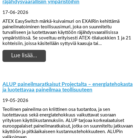
räjähdysvaarallisiin ympäristöihin
17-06-2026
ATEX EasySwitch märkä-kuivaimuri on EXAIRin kehittämä
paineilmatoiminen teollisuusimuri, joka on suunniteltu
turvalliseen ja luotettavaan käyttöön räjähdysvaarallisissa
ympäristöissä. Se soveltuu erityisesti ATEX-tilaluokkien 1 ja 21
kohteisiin, joissa käsitellään syttyviä kaasuja tai…
Lue lisää…
ALUP paineilmaratkaisut Projectalta – energiatehokasta
ja luotettavaa paineilmaa teollisuuteen
19-05-2026
Teollinen paineilma on kriittinen osa tuotantoa, ja sen
luotettavuus sekä energiatehokkuus vaikuttavat suoraan
yrityksen käyttökustannuksiin. ALUP tarjoaa korkealaatuiset
eurooppalaiset paineilmaratkaisut, jotka on suunniteltu jatkuvaan
käyttöön ja pitkäaikaiseen kustannustehokkuuteen. ALUPin
valikoimaan…