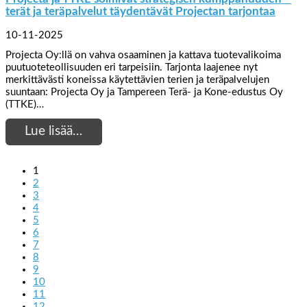
terät ja teräpalvelut täydentävät Projectan tarjontaa
10-11-2025
Projecta Oy:llä on vahva osaaminen ja kattava tuotevalikoima
puutuoteteollisuuden eri tarpeisiin. Tarjonta laajenee nyt
merkittävästi koneissa käytettävien terien ja teräpalvelujen
suuntaan: Projecta Oy ja Tampereen Terä- ja Kone-edustus Oy
(TTKE)…
Lue lisää…
1
2
3
4
5
6
7
8
9
10
11
12