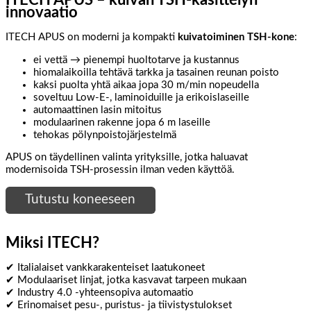
ITECH APUS – kuivan TSH-käsittelyn
innovaatio
ITECH APUS on moderni ja kompakti
kuivatoiminen TSH-kone
:
ei vettä → pienempi huoltotarve ja kustannus
hiomalaikoilla tehtävä tarkka ja tasainen reunan poisto
kaksi puolta yhtä aikaa jopa 30 m/min nopeudella
soveltuu Low-E-, laminoiduille ja erikoislaseille
automaattinen lasin mitoitus
modulaarinen rakenne jopa 6 m laseille
tehokas pölynpoistojärjestelmä
APUS on täydellinen valinta yrityksille, jotka haluavat
modernisoida TSH-prosessin ilman veden käyttöä.
Tutustu koneeseen
Miksi ITECH?
✔ Italialaiset vankkarakenteiset laatukoneet
✔ Modulaariset linjat, jotka kasvavat tarpeen mukaan
✔ Industry 4.0 -yhteensopiva automaatio
✔ Erinomaiset pesu-, puristus- ja tiivistystulokset