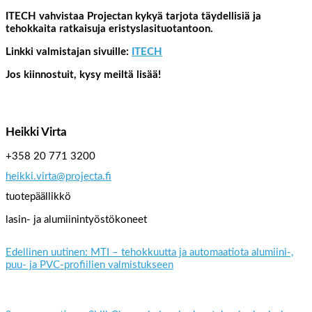
ITECH vahvistaa Projectan kykyä tarjota täydellisiä ja
tehokkaita ratkaisuja eristyslasituotantoon.
Linkki valmistajan sivuille:
ITECH
Jos kiinnostuit, kysy meiltä lisää!
Heikki Virta
+358 20 771 3200
heikki.virta@projecta.fi
tuotepäällikkö
lasin- ja alumiinintyöstökoneet
Edellinen uutinen: MTI – tehokkuutta ja automaatiota alumiini-,
puu- ja PVC-profiilien valmistukseen