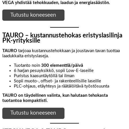
VEGA yhdistää tehokkuuden, laadun ja energiasäästön.
Tutustu koneeseen
TAURO – kustannustehokas eristyslasilinja
PK-yrityksille
TAURO
tarjoaa kustannustehokkaan ja joustavan tavan tuottaa
laadukkaita eristyslaseja.
Tuotanto noin
300 elementtiä/päivä
6 harjan pesuyksikkö, sopii Low-E-laseille
Puristus kaasuntäytöllä tai ilman
Sopii muoto-, offset- ja rakenteellisille laseille
PLC-ohjaus, etäyhteys ja räätälöitävä työstösuunta
TAURO on täydellinen valinta, kun halutaan tehokasta
tuotantoa kompaktisti.
Tutustu koneeseen