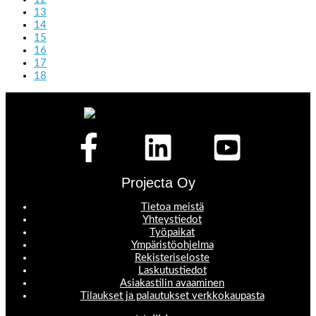
13
14
15
16
17
18
Projecta Oy
Tietoa meistä
Yhteystiedot
Työpaikat
Ympäristöohjelma
Rekisteriseloste
Laskutustiedot
Asiakastilin avaaminen
Tilaukset ja palautukset verkkokaupasta