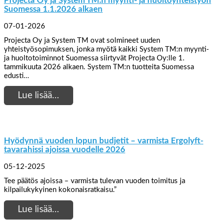
Projecta Oy ja System TM:n myynti- ja huoltoyhteistyön
Suomessa 1.1.2026 alkaen
07-01-2026
Projecta Oy ja System TM ovat solmineet uuden
yhteistyösopimuksen, jonka myötä kaikki System TM:n myynti-
ja huoltotoiminnot Suomessa siirtyvät Projecta Oy:lle 1.
tammikuuta 2026 alkaen. System TM:n tuotteita Suomessa
edusti…
Lue lisää…
Hyödynnä vuoden lopun budjetit – varmista Ergolyft-
tavarahissi ajoissa vuodelle 2026
05-12-2025
Tee päätös ajoissa – varmista tulevan vuoden toimitus ja
kilpailukykyinen kokonaisratkaisu.”
Lue lisää…