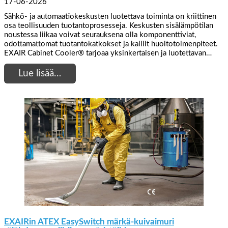
17-06-2026
Sähkö- ja automaatiokeskusten luotettava toiminta on kriittinen
osa teollisuuden tuotantoprosesseja. Keskusten sisälämpötilan
noustessa liikaa voivat seurauksena olla komponenttiviat,
odottamattomat tuotantokatkokset ja kalliit huoltotoimenpiteet.
EXAIR Cabinet Cooler® tarjoaa yksinkertaisen ja luotettavan…
Lue lisää…
EXAIRin ATEX EasySwitch märkä-kuivaimuri