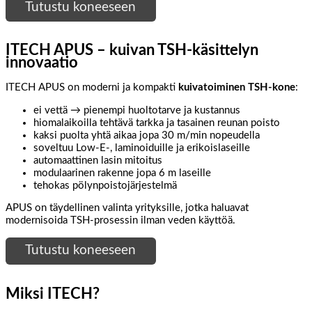
Tutustu koneeseen
ITECH APUS – kuivan TSH-käsittelyn
innovaatio
ITECH APUS on moderni ja kompakti
kuivatoiminen TSH-kone
:
ei vettä → pienempi huoltotarve ja kustannus
hiomalaikoilla tehtävä tarkka ja tasainen reunan poisto
kaksi puolta yhtä aikaa jopa 30 m/min nopeudella
soveltuu Low-E-, laminoiduille ja erikoislaseille
automaattinen lasin mitoitus
modulaarinen rakenne jopa 6 m laseille
tehokas pölynpoistojärjestelmä
APUS on täydellinen valinta yrityksille, jotka haluavat
modernisoida TSH-prosessin ilman veden käyttöä.
Tutustu koneeseen
Miksi ITECH?