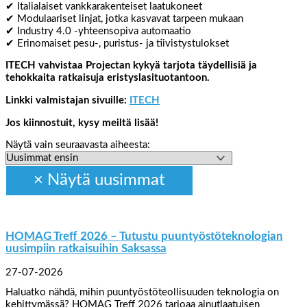
✔ Italialaiset vankkarakenteiset laatukoneet
✔ Modulaariset linjat, jotka kasvavat tarpeen mukaan
✔ Industry 4.0 -yhteensopiva automaatio
✔ Erinomaiset pesu-, puristus- ja tiivistystulokset
ITECH vahvistaa Projectan kykyä tarjota täydellisiä ja
tehokkaita ratkaisuja eristyslasituotantoon.
Linkki valmistajan sivuille:
ITECH
Jos kiinnostuit, kysy meiltä lisää!
Näytä vain seuraavasta aiheesta:
HOMAG Treff 2026 – Tutustu puuntyöstöteknologian
uusimpiin ratkaisuihin Saksassa
27-07-2026
Haluatko nähdä, mihin puuntyöstöteollisuuden teknologia on
kehittymässä? HOMAG Treff 2026 tarjoaa ainutlaatuisen