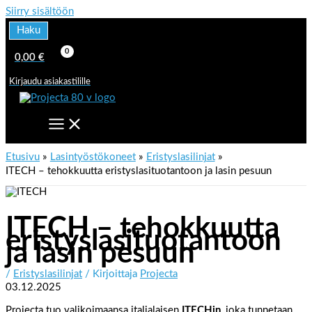
Siirry sisältöön
Haku
0,00
€
Kirjaudu asiakastilille
Etusivu
Lasintyöstökoneet
Eristyslasilinjat
ITECH – tehokkuutta eristyslasituotantoon ja lasin pesuun
ITECH – tehokkuutta
eristyslasituotantoon
ja lasin pesuun
/
Eristyslasilinjat
/ Kirjoittaja
Projecta
03.12.2025
Projecta tuo valikoimaansa italialaisen
ITECHin
, joka tunnetaan