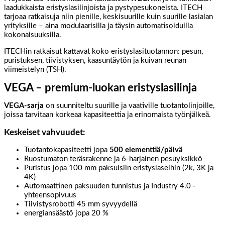
laadukkaista eristyslasilinjoista ja pystypesukoneista. ITECH
tarjoaa ratkaisuja niin pienille, keskisuurille kuin suurille lasialan
yrityksille – aina modulaarisilla ja täysin automatisoiduilla
kokonaisuuksilla.
ITECHin ratkaisut kattavat koko eristyslasituotannon: pesun,
puristuksen, tiivistyksen, kaasuntäytön ja kuivan reunan
viimeistelyn (TSH).
VEGA – premium-luokan eristyslasilinja
VEGA-sarja
on suunniteltu suurille ja vaativille tuotantolinjoille,
joissa tarvitaan korkeaa kapasiteettia ja erinomaista työnjälkeä.
Keskeiset vahvuudet:
Tuotantokapasiteetti jopa
500 elementtiä/päivä
Ruostumaton teräsrakenne ja 6-harjainen pesuyksikkö
Puristus jopa 100 mm paksuisiin eristyslaseihin (2k, 3K ja
4K)
Automaattinen paksuuden tunnistus ja Industry 4.0 -
yhteensopivuus
Tiivistysrobotti 45 mm syvyydellä
energiansäästö jopa 20 %