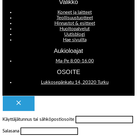
Valikko
Koneet ja laitteet
Teollisuustuotteet
Hinnastot & esitteet
Huoltopalvelut
Uutisblogi
Hae sivuilta
Aukioloajat
Ma-Pe 8:00-16.00
OSOITE
Lukkosepänkatu 14, 20320 Turku
Käyttäjätunnus tai sähköpostiosoite
Salasana