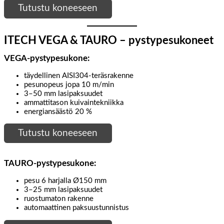
Tutustu koneeseen
ITECH VEGA & TAURO – pystypesukoneet
VEGA-pystypesukone:
täydellinen AISI304-teräsrakenne
pesunopeus jopa 10 m/min
3–50 mm lasipaksuudet
ammattitason kuivaintekniikka
energiansäästö 20 %
Tutustu koneeseen
TAURO-pystypesukone
:
pesu 6 harjalla Ø150 mm
3–25 mm lasipaksuudet
ruostumaton rakenne
automaattinen paksuustunnistus