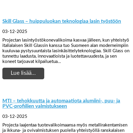
Skill Glass – huippuluokan teknologiaa lasin työstöön
03-12-2025
Projectan lasintyöstökonevalikoima kasvaa jälleen, kun yhteistyö
italialaisen Skill Glassin kanssa tuo Suomeen alan moderneimpiin
kuuluvaa pystysuuntaista lasinkäsittelyteknologiaa. Skill Glass on
tunnettu laadusta, innovaatioista ja luotettavuudesta, ja sen
koneet tarjoavat kilpailuetua…
Lue lisää…
MTI – tehokkuutta ja automaatiota alumiini-, puu- ja
PVC-profiilien valmistukseen
03-12-2025
Projecta laajentaa tuotevalikoimaansa myös metallirakentamisen
ja ikkuna- ja ovivalmistuksen puolella yhteistyöllä ranskalaisen