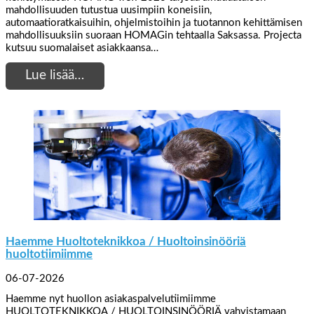
mahdollisuuden tutustua uusimpiin koneisiin,
automaatioratkaisuihin, ohjelmistoihin ja tuotannon kehittämisen
mahdollisuuksiin suoraan HOMAGin tehtaalla Saksassa. Projecta
kutsuu suomalaiset asiakkaansa…
Lue lisää…
Haemme Huoltoteknikkoa / Huoltoinsinööriä
huoltotiimiimme
06-07-2026
Haemme nyt huollon asiakaspalvelutiimiimme
HUOLTOTEKNIKKOA / HUOLTOINSINÖÖRIÄ vahvistamaan