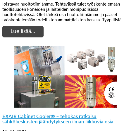
loistavaa huoltotiimiämme. Tehtävässä tulet työskentelemään
teollisuuden koneiden ja laitteiden monipuolisissa
huoltotehtävissä. Olet tärkeä osa huoltotiimiämme ja pääset
työskentelemään todellisten ammattilaisten kanssa. Tyypillisiä…
Lue lisää…
EXAIR Cabinet Cooler® – tehokas ratkaisu
sähkökeskusten jäähdytykseen ilman liikkuvia osia