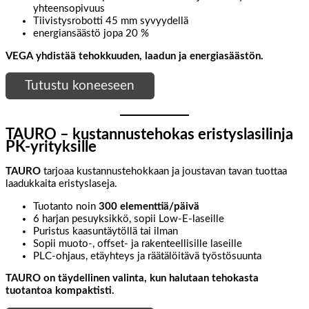
yhteensopivuus
Tiivistysrobotti 45 mm syvyydellä
energiansäästö jopa 20 %
VEGA yhdistää tehokkuuden, laadun ja energiasäästön.
Tutustu koneeseen
TAURO – kustannustehokas eristyslasilinja
PK-yrityksille
TAURO
tarjoaa kustannustehokkaan ja joustavan tavan tuottaa
laadukkaita eristyslaseja.
Tuotanto noin
300 elementtiä/päivä
6 harjan pesuyksikkö, sopii Low-E-laseille
Puristus kaasuntäytöllä tai ilman
Sopii muoto-, offset- ja rakenteellisille laseille
PLC-ohjaus, etäyhteys ja räätälöitävä työstösuunta
TAURO on täydellinen valinta, kun halutaan tehokasta
tuotantoa kompaktisti.