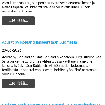
vaan kumppanuus, joka perustuu yhteiseen arvomaailmaan ja
ajattelutapaan. Valinnan taustalla ei ollut vain urheilullinen
menestys tai tulevat…
Lue lisää…
Acurat by Robland lanseerataan Suomessa
29-01-2026
Acurat by Robland edustaa Roblandin koneiden uutta sukupolvea.
Saha on kehitetty tiiviissä yhteistyössä käyttäjien ja myyjien
kanssa, hyödyntäen Roblandin yli 60 vuoden kokemusta
teollisesta koneenrakennuksesta. Kehitystyön lähtökohtana on
ollut kuunnella…
Lue lisää…