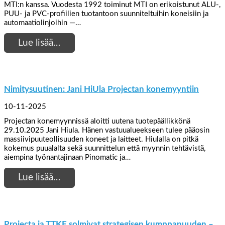
MTI:n kanssa. Vuodesta 1992 toiminut MTI on erikoistunut ALU-,
PUU- ja PVC-profiilien tuotantoon suunniteltuihin koneisiin ja
automaatiolinjoihin —…
Lue lisää…
Nimitysuutinen: Jani HiUla Projectan konemyyntiin
10-11-2025
Projectan konemyynnissä aloitti uutena tuotepäällikkönä
29.10.2025 Jani Hiula. Hänen vastuualueekseen tulee pääosin
massiivipuuteollisuuden koneet ja laitteet. Hiulalla on pitkä
kokemus puualalta sekä suunnittelun että myynnin tehtävistä,
aiempina työnantajinaan Pinomatic ja…
Lue lisää…
Projecta ja TTKE solmivat strategisen kumppanuuden –