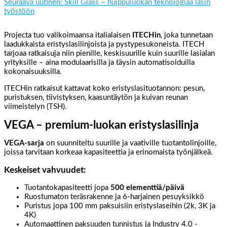
Seuraava uutinen: Skill Glass – huippuluokan teknologiaa lasin
työstöön
Projecta tuo valikoimaansa italialaisen
ITECHin
, joka tunnetaan
laadukkaista eristyslasilinjoista ja pystypesukoneista. ITECH
tarjoaa ratkaisuja niin pienille, keskisuurille kuin suurille lasialan
yrityksille – aina modulaarisilla ja täysin automatisoiduilla
kokonaisuuksilla.
ITECHin ratkaisut kattavat koko eristyslasituotannon: pesun,
puristuksen, tiivistyksen, kaasuntäytön ja kuivan reunan
viimeistelyn (TSH).
VEGA – premium-luokan eristyslasilinja
VEGA-sarja
on suunniteltu suurille ja vaativille tuotantolinjoille,
joissa tarvitaan korkeaa kapasiteettia ja erinomaista työnjälkeä.
Keskeiset vahvuudet:
Tuotantokapasiteetti jopa
500 elementtiä/päivä
Ruostumaton teräsrakenne ja 6-harjainen pesuyksikkö
Puristus jopa 100 mm paksuisiin eristyslaseihin (2k, 3K ja
4K)
Automaattinen paksuuden tunnistus ja Industry 4.0 -