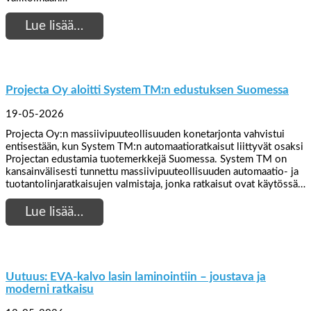
Lue lisää…
Projecta Oy aloitti System TM:n edustuksen Suomessa
19-05-2026
Projecta Oy:n massiivipuuteollisuuden konetarjonta vahvistui
entisestään, kun System TM:n automaatioratkaisut liittyvät osaksi
Projectan edustamia tuotemerkkejä Suomessa. System TM on
kansainvälisesti tunnettu massiivipuuteollisuuden automaatio- ja
tuotantolinjaratkaisujen valmistaja, jonka ratkaisut ovat käytössä…
Lue lisää…
Uutuus: EVA-kalvo lasin laminointiin – joustava ja
moderni ratkaisu