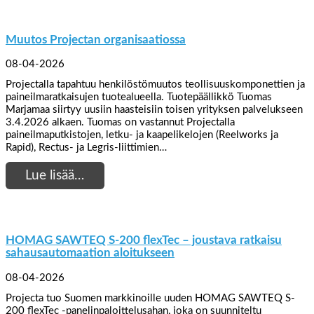
Muutos Projectan organisaatiossa
08-04-2026
Projectalla tapahtuu henkilöstömuutos teollisuuskomponettien ja
paineilmaratkaisujen tuotealueella. Tuotepäällikkö Tuomas
Marjamaa siirtyy uusiin haasteisiin toisen yrityksen palvelukseen
3.4.2026 alkaen. Tuomas on vastannut Projectalla
paineilmaputkistojen, letku- ja kaapelikelojen (Reelworks ja
Rapid), Rectus- ja Legris-liittimien…
Lue lisää…
HOMAG SAWTEQ S-200 flexTec – joustava ratkaisu
sahausautomaation aloitukseen
08-04-2026
Projecta tuo Suomen markkinoille uuden HOMAG SAWTEQ S-
200 flexTec -panelinpaloittelusahan, joka on suunniteltu