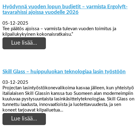
Hyödynnä vuoden lopun budjetit – varmista Ergolyft-
tavarahissi ajoissa vuodelle 2026
05-12-2025
Tee päätös ajoissa – varmista tulevan vuoden toimitus ja
kilpailukykyinen kokonaisratkaisu.”
Lue lisää…
Skill Glass – huippuluokan teknologiaa lasin työstöön
03-12-2025
Projectan lasintyöstökonevalikoima kasvaa jälleen, kun yhteistyö
italialaisen Skill Glassin kanssa tuo Suomeen alan moderneimpiin
kuuluvaa pystysuuntaista lasinkäsittelyteknologiaa. Skill Glass on
tunnettu laadusta, innovaatioista ja luotettavuudesta, ja sen
koneet tarjoavat kilpailuetua…
Lue lisää…