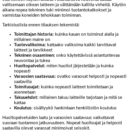
valitsemaan oikean laitteen ja välttämään kalliita virheitä. Käytön
aikana nopea tekninen tuki minimoi tuotantokatkokset ja
varmistaa koneiden tehokkaan toiminnan.
Tarkistuslista ennen tilauksen tekemistä:
Toimittajan historia:
kuinka kauan on toiminut alalla ja
millainen maine on
Tuotevalikoima:
kattaako valikoima kaikki tarvittavat
laitteet ja tarvikkeet
Tekninen osaaminen:
onko käytettävissä asiantuntevaa
neuvontaa ja tukea
Huoltopalvelut:
miten huollot järjestetään ja kuinka
nopeasti
Varaosien saatavuus:
ovatko varaosat helposti ja nopeasti
saatavilla
Toimitusajat:
kuinka nopeasti laitteet toimitetaan ja
asennetaan
Takuuehdot:
millainen takuu laitteille tarjotaan ja mitä se
kattaa
Koulutus:
sisältyykö hankintaan henkilöstön koulutus
Huoltopalveluiden laatu ja varaosien saatavuus vaikuttavat
suoraan tuotannon jatkuvuuteen. Nopeat huoltoajat ja helposti
saatavilla olevat varaosat minimoivat seisokit.