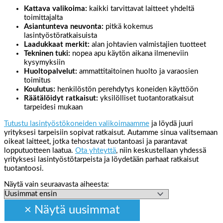
Kattava valikoima:
kaikki tarvittavat laitteet yhdeltä
toimittajalta
Asiantunteva neuvonta:
pitkä kokemus
lasintyöstöratkaisuista
Laadukkaat merkit:
alan johtavien valmistajien tuotteet
Tekninen tuki:
nopea apu käytön aikana ilmeneviin
kysymyksiin
Huoltopalvelut:
ammattitaitoinen huolto ja varaosien
toimitus
Koulutus:
henkilöstön perehdytys koneiden käyttöön
Räätälöidyt ratkaisut:
yksilölliset tuotantoratkaisut
tarpeidesi mukaan
Tutustu lasintyöstökoneiden valikoimaamme
ja löydä juuri
yrityksesi tarpeisiin sopivat ratkaisut. Autamme sinua valitsemaan
oikeat laitteet, jotka tehostavat tuotantoasi ja parantavat
lopputuotteen laatua.
Ota yhteyttä
, niin keskustellaan yhdessä
yrityksesi lasintyöstötarpeista ja löydetään parhaat ratkaisut
tuotantoosi.
Näytä vain seuraavasta aiheesta: