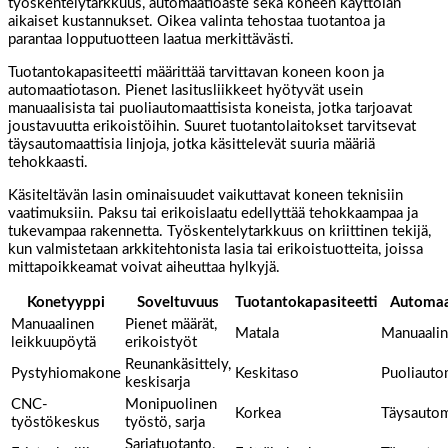
työskentelytarkkuus, automaatioaste sekä koneen käyttöiän
aikaiset kustannukset. Oikea valinta tehostaa tuotantoa ja
parantaa lopputuotteen laatua merkittävästi.
Tuotantokapasiteetti määrittää tarvittavan koneen koon ja
automaatiotason. Pienet lasitusliikkeet hyötyvät usein
manuaalisista tai puoliautomaattisista koneista, jotka tarjoavat
joustavuutta erikoistöihin. Suuret tuotantolaitokset tarvitsevat
täysautomaattisia linjoja, jotka käsittelevät suuria määriä
tehokkaasti.
Käsiteltävän lasin ominaisuudet vaikuttavat koneen teknisiin
vaatimuksiin. Paksu tai erikoislaatu edellyttää tehokkaampaa ja
tukevampaa rakennetta. Työskentelytarkkuus on kriittinen tekijä,
kun valmistetaan arkkitehtonista lasia tai erikoistuotteita, joissa
mittapoikkeamat voivat aiheuttaa hylkyjä.
Konetyyppi
Soveltuvuus
Tuotantokapasiteetti
Automaa
Manuaalinen
Pienet määrät,
Matala
Manuaali
leikkuupöytä
erikoistyöt
Reunankäsittely,
Pystyhiomakone
Keskitaso
Puoliauto
keskisarja
CNC-
Monipuolinen
Korkea
Täysautom
työstökeskus
työstö, sarja
Sarjatuotanto,