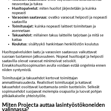
neuvontaa ja tukea
Huoltopalvelut:
miten huollot järjestetään ja kuinka
nopeasti
Varaosien saatavuus:
ovatko varaosat helposti ja nopeasti
saatavilla
Toimitusajat:
kuinka nopeasti laitteet toimitetaan ja
asennetaan
Takuuehdot:
millainen takuu laitteille tarjotaan ja mitä se
kattaa
Koulutus:
sisältyykö hankintaan henkilöstön koulutus
Huoltopalveluiden laatu ja varaosien saatavuus vaikuttavat
suoraan tuotannon jatkuvuuteen. Nopeat huoltoajat ja helposti
saatavilla olevat varaosat minimoivat seisokit.
Ennakkohuoltosopimusten avulla voidaan estää ongelmia ennen
niiden syntymistä.
Toimitusajat ja takuuehdot kertovat toimittajan
ammattimaisuudesta. Realistiset toimitusajat ja kattavat
takuuehdot osoittavat luottamusta omiin tuotteisiin. Selkeät
sopimusehdot suojaavat molempia osapuolia ja luovat pohjan
pitkäaikaiselle yhteistyölle.
Miten Projecta auttaa lasintyöstökoneiden
valinnassa?