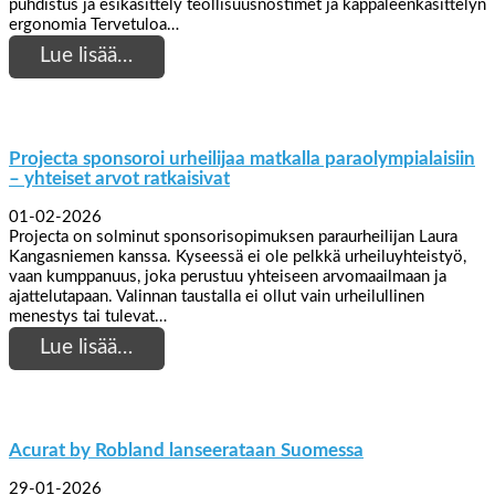
puhdistus ja esikäsittely teollisuusnostimet ja kappaleenkäsittelyn
ergonomia Tervetuloa…
Lue lisää…
Projecta sponsoroi urheilijaa matkalla paraolympialaisiin
– yhteiset arvot ratkaisivat
01-02-2026
Projecta on solminut sponsorisopimuksen paraurheilijan Laura
Kangasniemen kanssa. Kyseessä ei ole pelkkä urheiluyhteistyö,
vaan kumppanuus, joka perustuu yhteiseen arvomaailmaan ja
ajattelutapaan. Valinnan taustalla ei ollut vain urheilullinen
menestys tai tulevat…
Lue lisää…
Acurat by Robland lanseerataan Suomessa
29-01-2026