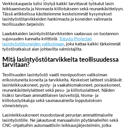
Verkkokaupasta tulisi löytyä kaikki tarvittavat työkalut lasin
leikkaamisesta ja hionnasta kiillotukseen sekä reunankäsittelyyn.
Tässä artikkelissa käsittelemme keskeisimmät kysymykset
lasintyöstötarvikkeiden hankinnasta ja koneiden valinnasta
teollisuuden tarpeisiin.
Laadukkaiden lasintyöstötarvikkeiden saatavuus on tuotannon
sujuvuuden kannalta kriittistä.
Tutustu Projectan
lasintyöstökoneiden valikoimaan
, joka kattaa kaikki tärkeimmät
työstöratkaisut alan johtavilta valmistajilta.
Mitä lasintyöstötarvikkeita teollisuudessa
tarvitaan?
Teollisuuden lasintyöstö vaatii monipuolisen valikoiman
erikoistuneita koneita ja tarvikkeita. Keskeiset laitteet sisältävät
lasinleikkuukoneet, pysty- ja vaakahiomakoneet, porauskoneet,
reunankäsittelylaitteet sekä pesu- ja kiillotuslaitteet. Näiden
lisäksi tarvitaan ammattilaisen lasiveitsijä, hioma- ja
kiillotustyökaluja sekä saumausaineita lopputuloksen
viimeistelyyn.
Lasinleikkuukoneet muodostavat perustan ammattimaiselle
lasintyöstölle. Ne jakautuvat manuaalisiin pöytämalleihin sekä
CNC-ohjattuihin automaattisiin leikkausjärjestelmiin, jotka