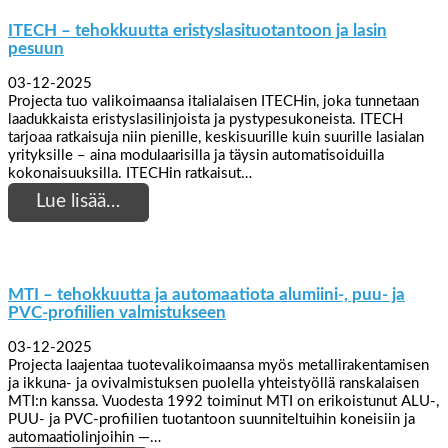
ITECH – tehokkuutta eristyslasituotantoon ja lasin
pesuun
03-12-2025
Projecta tuo valikoimaansa italialaisen ITECHin, joka tunnetaan
laadukkaista eristyslasilinjoista ja pystypesukoneista. ITECH
tarjoaa ratkaisuja niin pienille, keskisuurille kuin suurille lasialan
yrityksille – aina modulaarisilla ja täysin automatisoiduilla
kokonaisuuksilla. ITECHin ratkaisut…
Lue lisää…
MTI – tehokkuutta ja automaatiota alumiini-, puu- ja
PVC-profiilien valmistukseen
03-12-2025
Projecta laajentaa tuotevalikoimaansa myös metallirakentamisen
ja ikkuna- ja ovivalmistuksen puolella yhteistyöllä ranskalaisen
MTI:n kanssa. Vuodesta 1992 toiminut MTI on erikoistunut ALU-,
PUU- ja PVC-profiilien tuotantoon suunniteltuihin koneisiin ja
automaatiolinjoihin —…