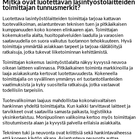
Mitkä ovat luotettavan lasintyöstölaitteiden
toimittajan tunnusmerkit?
Luotettava lasintyöstölaitteiden toimittaja tarjoaa kattavan
tuotevalikoiman, asiantuntevan teknisen tuen ja pitkäaikaisen
kumppanuuden koko koneen elinkaaren ajan. Toimittajan
kokemuksella alalta, huoltopalveluiden laadulla ja varaosien
saatavuudella on suora vaikutus tuotannon tehokkuuteen. Hyvä
toimittaja ymmärtää asiakkaan tarpeet ja tarjoaa räätälöityjä
ratkaisuja, jotka tukevat liiketoiminnan kehittämistä.
Toimittajan kokemus lasintyöstöalalta näkyy kyvyssä neuvoa
oikean laitteen valinnassa. Pitkäaikainen toiminta markkinoilla ja
laaja asiakaskunta kertovat luotettavuudesta. Kokeneella
toimittajalla on syvällinen ymmärrys eri tuotantotilanteiden
vaatimuksista ja kyky suositella ratkaisuja, jotka vastaavat
todellisiin tarpeisiin.
Tuotevalikoiman laajuus mahdollistaa kokonaisvaltaisen
hankinnan yhdeltä toimittajalta. Kun kaikki tarvittavat laitteet ja
tarvikkeet ovat saatavilla samasta paikasta, logistiikka
yksinkertaistuu. Monipuolinen valikoima kertoo myös toimittajan
sitoutumisesta alaan ja kyvystä palvella erilaisia asiakkaita.
Tekninen tuki ja neuvonta ovat kriittisiä sekä hankintavaiheessa
että koneen käytön aikana. Asiantunteva neuvonta auttaa