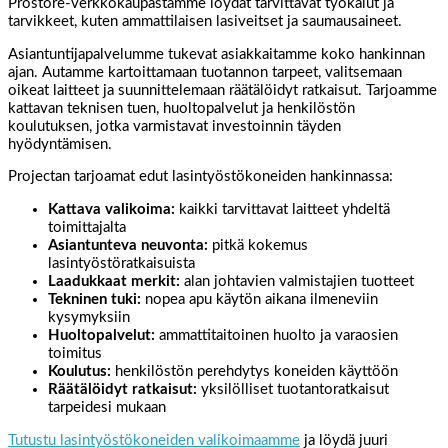
Prostore-verkkokaupastamme löydät tarvittavat työkalut ja
tarvikkeet, kuten ammattilaisen lasiveitset ja saumausaineet.
Asiantuntijapalvelumme tukevat asiakkaitamme koko hankinnan
ajan. Autamme kartoittamaan tuotannon tarpeet, valitsemaan
oikeat laitteet ja suunnittelemaan räätälöidyt ratkaisut. Tarjoamme
kattavan teknisen tuen, huoltopalvelut ja henkilöstön
koulutuksen, jotka varmistavat investoinnin täyden
hyödyntämisen.
Projectan tarjoamat edut lasintyöstökoneiden hankinnassa:
Kattava valikoima:
kaikki tarvittavat laitteet yhdeltä
toimittajalta
Asiantunteva neuvonta:
pitkä kokemus
lasintyöstöratkaisuista
Laadukkaat merkit:
alan johtavien valmistajien tuotteet
Tekninen tuki:
nopea apu käytön aikana ilmeneviin
kysymyksiin
Huoltopalvelut:
ammattitaitoinen huolto ja varaosien
toimitus
Koulutus:
henkilöstön perehdytys koneiden käyttöön
Räätälöidyt ratkaisut:
yksilölliset tuotantoratkaisut
tarpeidesi mukaan
Tutustu lasintyöstökoneiden valikoimaamme
ja löydä juuri