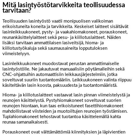
Mitä lasintyöstötarvikkeita teollisuudessa
tarvitaan?
Teollisuuden lasintyöstö vaatii monipuolisen valikoiman
erikoistuneita koneita ja tarvikkeita. Keskeiset laitteet sisältävät
lasinleikkuukoneet, pysty- ja vaakahiomakoneet, porauskoneet,
reunankäsittelylaitteet sekä pesu- ja kiillotuslaitteet. Näiden
lisäksi tarvitaan ammattilaisen lasiveitsijä, hioma- ja
kiillotustyökaluja sekä saumausaineita lopputuloksen
viimeistelyyn.
Lasinleikkuukoneet muodostavat perustan ammattimaiselle
lasintyöstölle. Ne jakautuvat manuaalisiin pöytämalleihin sekä
CNC-ohjattuihin automaattisiin leikkausjärjestelmiin, jotka
soveltuvat suuriin tuotantomääriin. Leikkuukoneen valinta riippuu
käsiteltävän lasin koosta, paksuudesta ja tuotantomääristä.
Hioma- ja kiillotuslaitteet vastaavat lasin pinnan viimeistelystä ja
reunojen käsittelystä. Pystyhiomakoneet soveltuvat suorien
reunojen hiontaan, kun taas erikoistuneet fasettihiomakoneet
mahdollistavat viisteiden ja muotoiltujen reunojen työstämisen.
Tuplahiomakoneet tehostavat tuotantoa käsittelemällä kahta
reunaa samanaikaisesti.
Porauskoneet ovat välttämättömiä kiinnityksien ja läpivientien