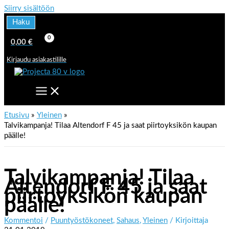
Siirry sisältöön
Haku
0,00
€
Kirjaudu asiakastilille
Etusivu
Yleinen
Talvikampanja! Tilaa Altendorf F 45 ja saat piirtoyksikön kaupan
päälle!
Talvikampanja! Tilaa
Altendorf F 45 ja saat
piirtoyksikön kaupan
päälle!
Kommentoi
/
Puuntyöstökoneet
,
Sahaus
,
Yleinen
/ Kirjoittaja