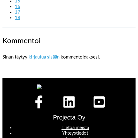
15
16
17
18
Kommentoi
Sinun täytyy
kirjautua sisään
kommentoidaksesi.
Projecta Oy
Tietoa meistä
Yhteystiedot