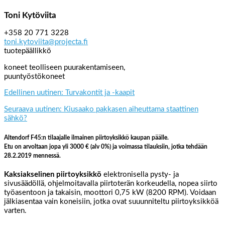
Toni Kytöviita
+358 20 771 3228
toni.kytoviita@projecta.fi
tuotepäällikkö
koneet teolliseen puurakentamiseen,
puuntyöstökoneet
Edellinen uutinen: Turvakontit ja -kaapit
Seuraava uutinen: Kiusaako pakkasen aiheuttama staattinen
sähkö?
Altendorf F45:n tilaajalle ilmainen piirtoyksikkö kaupan päälle.
Etu on arvoltaan jopa yli 3000 € (alv 0%) ja voimassa tilauksiin, jotka tehdään
28.2.2019 mennessä.
Kaksiakselinen piirtoyksikkö
elektronisella pysty- ja
sivusäädöllä, ohjelmoitavalla piirtoterän korkeudella, nopea siirto
työasentoon ja takaisin, moottori 0,75 kW (8200 RPM). Voidaan
jälkiasentaa vain koneisiin, jotka ovat suuunniteltu piirtoyksikköä
varten.