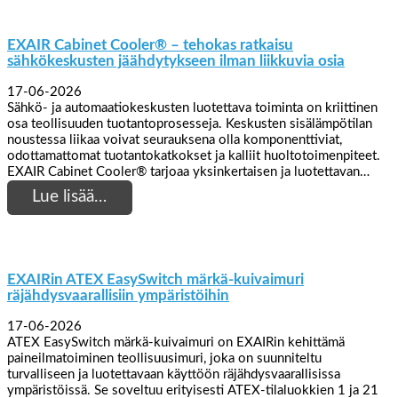
EXAIR Cabinet Cooler® – tehokas ratkaisu
sähkökeskusten jäähdytykseen ilman liikkuvia osia
17-06-2026
Sähkö- ja automaatiokeskusten luotettava toiminta on kriittinen
osa teollisuuden tuotantoprosesseja. Keskusten sisälämpötilan
noustessa liikaa voivat seurauksena olla komponenttiviat,
odottamattomat tuotantokatkokset ja kalliit huoltotoimenpiteet.
EXAIR Cabinet Cooler® tarjoaa yksinkertaisen ja luotettavan…
Lue lisää…
EXAIRin ATEX EasySwitch märkä-kuivaimuri
räjähdysvaarallisiin ympäristöihin
17-06-2026
ATEX EasySwitch märkä-kuivaimuri on EXAIRin kehittämä
paineilmatoiminen teollisuusimuri, joka on suunniteltu
turvalliseen ja luotettavaan käyttöön räjähdysvaarallisissa
ympäristöissä. Se soveltuu erityisesti ATEX-tilaluokkien 1 ja 21