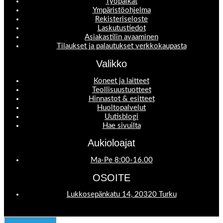
Työpaikat
Ympäristöohjelma
Rekisteriseloste
Laskutustiedot
Asiakastilin avaaminen
Tilaukset ja palautukset verkkokaupasta
Valikko
Koneet ja laitteet
Teollisuustuotteet
Hinnastot & esitteet
Huoltopalvelut
Uutisblogi
Hae sivuilta
Aukioloajat
Ma-Pe 8:00-16.00
OSOITE
Lukkosepänkatu 14, 20320 Turku