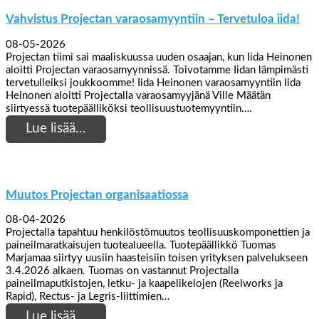
Vahvistus Projectan varaosamyyntiin – Tervetuloa iida!
08-05-2026
Projectan tiimi sai maaliskuussa uuden osaajan, kun Iida Heinonen
aloitti Projectan varaosamyynnissä. Toivotamme Iidan lämpimästi
tervetulleiksi joukkoomme! Iida Heinonen varaosamyyntiin Iida
Heinonen aloitti Projectalla varaosamyyjänä Ville Määtän
siirtyessä tuotepäälliköksi teollisuustuotemyyntiin….
Lue lisää…
Muutos Projectan organisaatiossa
08-04-2026
Projectalla tapahtuu henkilöstömuutos teollisuuskomponettien ja
paineilmaratkaisujen tuotealueella. Tuotepäällikkö Tuomas
Marjamaa siirtyy uusiin haasteisiin toisen yrityksen palvelukseen
3.4.2026 alkaen. Tuomas on vastannut Projectalla
paineilmaputkistojen, letku- ja kaapelikelojen (Reelworks ja
Rapid), Rectus- ja Legris-liittimien…
Lue lisää…