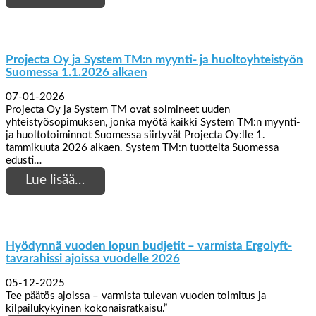
Projecta Oy ja System TM:n myynti- ja huoltoyhteistyön
Suomessa 1.1.2026 alkaen
07-01-2026
Projecta Oy ja System TM ovat solmineet uuden
yhteistyösopimuksen, jonka myötä kaikki System TM:n myynti-
ja huoltotoiminnot Suomessa siirtyvät Projecta Oy:lle 1.
tammikuuta 2026 alkaen. System TM:n tuotteita Suomessa
edusti…
Lue lisää…
Hyödynnä vuoden lopun budjetit – varmista Ergolyft-
tavarahissi ajoissa vuodelle 2026
05-12-2025
Tee päätös ajoissa – varmista tulevan vuoden toimitus ja
kilpailukykyinen kokonaisratkaisu.”