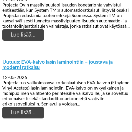
Projecta Oy:n massiivipuuteollisuuden konetarjonta vahvistui
entisestään, kun System TM:n automaatioratkaisut liittyvät osaksi
Projectan edustamia tuotemerkkejä Suomessa. System TM on
kansainvälisesti tunnettu massiivipuuteollisuuden automaatio- ja
tuotantolinjaratkaisujen valmistaja, jonka ratkaisut ovat käytössä…
Lue lisää…
Uutuus: EVA-kalvo lasin laminointiin – joustava ja
moderni ratkaisu
12-05-2026
Projecta tuo valikoimaansa korkealaatuisen EVA-kalvon (Ethylene
Vinyl Acetate) lasin laminointiin. EVA-kalvo on nykyaikainen ja
monipuolinen vaihtoehto perinteisille välikalvoille, ja se soveltuu
erinomaisesti sekä standardituotantoon että vaativiin
erikoissovelluksiin. Sen avulla voidaan…
Lue lisää…