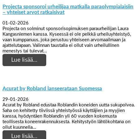
Projecta sponsoroi urheilijaa matkalla paraolympialaisiin
– yhteiset arvot ratkaisivat
01-02-2026
Projecta on solminut sponsorisopimuksen paraurheilijan Laura
Kangasniemen kanssa. Kyseessä ei ole pelkkä urheiluyhteistyö,
vaan kumppanuus, joka perustuu yhteiseen arvomaailmaan ja
ajattelutapaan. Valinnan taustalla ei ollut vain urheilullinen
menestys tai tulevat…
Lue lisää…
Acurat by Robland lanseerataan Suomessa
29-01-2026
Acurat by Robland edustaa Roblandin koneiden uutta sukupolvea.
Saha on kehitetty tiiviissä yhteistyössä käyttäjien ja myyjien
kanssa, hyödyntäen Roblandin yli 60 vuoden kokemusta
teollisesta koneenrakennuksesta. Kehitystyön lähtökohtana on
ollut kuunnella…
Lue lisää…