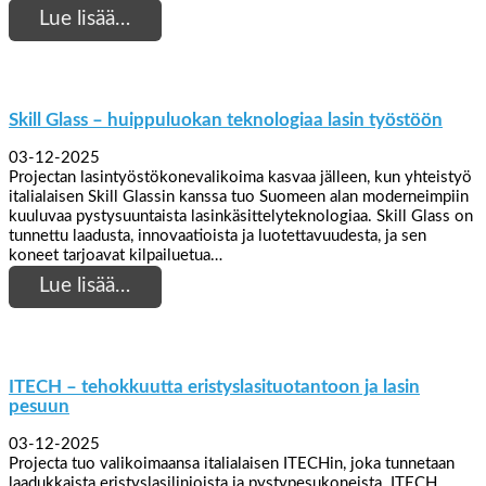
Lue lisää…
Skill Glass – huippuluokan teknologiaa lasin työstöön
03-12-2025
Projectan lasintyöstökonevalikoima kasvaa jälleen, kun yhteistyö
italialaisen Skill Glassin kanssa tuo Suomeen alan moderneimpiin
kuuluvaa pystysuuntaista lasinkäsittelyteknologiaa. Skill Glass on
tunnettu laadusta, innovaatioista ja luotettavuudesta, ja sen
koneet tarjoavat kilpailuetua…
Lue lisää…
ITECH – tehokkuutta eristyslasituotantoon ja lasin
pesuun
03-12-2025
Projecta tuo valikoimaansa italialaisen ITECHin, joka tunnetaan
laadukkaista eristyslasilinjoista ja pystypesukoneista. ITECH