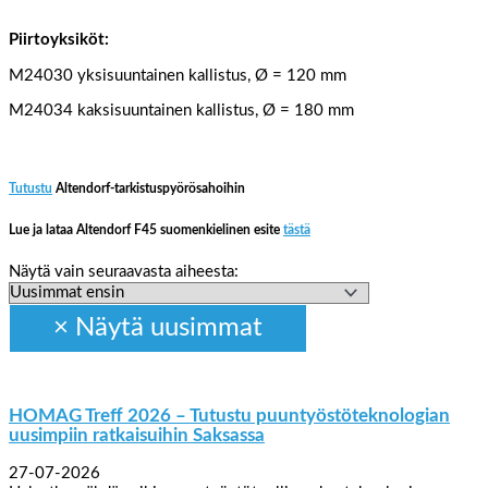
Piirtoyksiköt:
M24030 yksisuuntainen kallistus, Ø = 120 mm
M24034 kaksisuuntainen kallistus, Ø = 180 mm
Tutustu
Altendorf-tarkistuspyörösahoihin
Lue ja lataa Altendorf F45 suomenkielinen esite
tästä
Näytä vain seuraavasta aiheesta:
HOMAG Treff 2026 – Tutustu puuntyöstöteknologian
uusimpiin ratkaisuihin Saksassa
27-07-2026