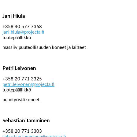
Jani Hiula
+358 40 577 7368
jani.hiula@projecta.fi
tuotepäällikkö
massiivipuuteollisuuden koneet ja laitteet
Petri Leivonen
+358 20 771 3325
petri.leivonen@projecta.fi
tuotepäällikkö
puuntyöstökoneet
Sebastian Tamminen
+358 20 771 3303
sebastian.tamminen@projecta.fi