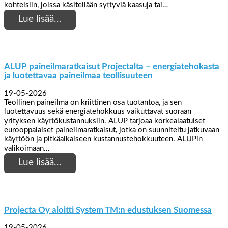
kohteisiin, joissa käsitellään syttyviä kaasuja tai…
Lue lisää…
ALUP paineilmaratkaisut Projectalta – energiatehokasta
ja luotettavaa paineilmaa teollisuuteen
19-05-2026
Teollinen paineilma on kriittinen osa tuotantoa, ja sen
luotettavuus sekä energiatehokkuus vaikuttavat suoraan
yrityksen käyttökustannuksiin. ALUP tarjoaa korkealaatuiset
eurooppalaiset paineilmaratkaisut, jotka on suunniteltu jatkuvaan
käyttöön ja pitkäaikaiseen kustannustehokkuuteen. ALUPin
valikoimaan…
Lue lisää…
Projecta Oy aloitti System TM:n edustuksen Suomessa
19-05-2026