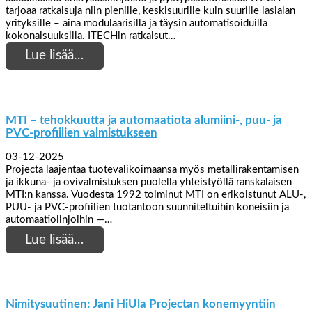
tarjoaa ratkaisuja niin pienille, keskisuurille kuin suurille lasialan
yrityksille – aina modulaarisilla ja täysin automatisoiduilla
kokonaisuuksilla. ITECHin ratkaisut…
Lue lisää…
MTI – tehokkuutta ja automaatiota alumiini-, puu- ja
PVC-profiilien valmistukseen
03-12-2025
Projecta laajentaa tuotevalikoimaansa myös metallirakentamisen
ja ikkuna- ja ovivalmistuksen puolella yhteistyöllä ranskalaisen
MTI:n kanssa. Vuodesta 1992 toiminut MTI on erikoistunut ALU-,
PUU- ja PVC-profiilien tuotantoon suunniteltuihin koneisiin ja
automaatiolinjoihin —…
Lue lisää…
Nimitysuutinen: Jani HiUla Projectan konemyyntiin