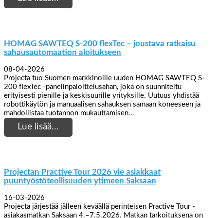
HOMAG SAWTEQ S-200 flexTec – joustava ratkaisu
sahausautomaation aloitukseen
08-04-2026
Projecta tuo Suomen markkinoille uuden HOMAG SAWTEQ S-
200 flexTec -panelinpaloittelusahan, joka on suunniteltu
erityisesti pienille ja keskisuurille yrityksille. Uutuus yhdistää
robottikäytön ja manuaalisen sahauksen samaan koneeseen ja
mahdollistaa tuotannon mukauttamisen…
Lue lisää…
Projectan Practive Tour 2026 vie asiakkaat
puuntyöstöteollisuuden ytimeen Saksaan
16-03-2026
Projecta järjestää jälleen keväällä perinteisen Practive Tour -
asiakasmatkan Saksaan 4.–7.5.2026. Matkan tarkoituksena on