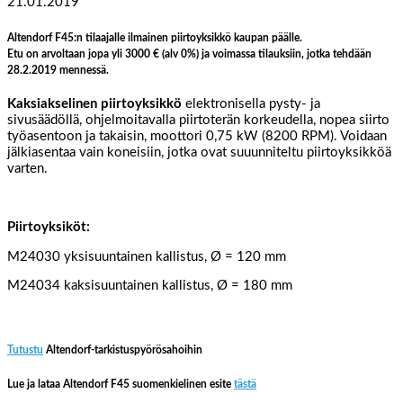
21.01.2019
Altendorf F45:n tilaajalle ilmainen piirtoyksikkö kaupan päälle.
Etu on arvoltaan jopa yli 3000 € (alv 0%) ja voimassa tilauksiin, jotka tehdään
28.2.2019 mennessä.
Kaksiakselinen piirtoyksikkö
elektronisella pysty- ja
sivusäädöllä, ohjelmoitavalla piirtoterän korkeudella, nopea siirto
työasentoon ja takaisin, moottori 0,75 kW (8200 RPM). Voidaan
jälkiasentaa vain koneisiin, jotka ovat suuunniteltu piirtoyksikköä
varten.
Piirtoyksiköt:
M24030 yksisuuntainen kallistus, Ø = 120 mm
M24034 kaksisuuntainen kallistus, Ø = 180 mm
Tutustu
Altendorf-tarkistuspyörösahoihin
Lue ja lataa Altendorf F45 suomenkielinen esite
tästä