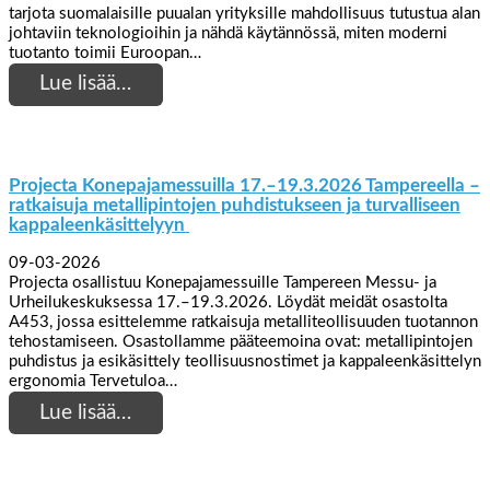
tarjota suomalaisille puualan yrityksille mahdollisuus tutustua alan
johtaviin teknologioihin ja nähdä käytännössä, miten moderni
tuotanto toimii Euroopan…
Lue lisää…
Projecta Konepajamessuilla 17.–19.3.2026 Tampereella –
ratkaisuja metallipintojen puhdistukseen ja turvalliseen
kappaleenkäsittelyyn
09-03-2026
Projecta osallistuu Konepajamessuille Tampereen Messu- ja
Urheilukeskuksessa 17.–19.3.2026. Löydät meidät osastolta
A453, jossa esittelemme ratkaisuja metalliteollisuuden tuotannon
tehostamiseen. Osastollamme pääteemoina ovat: metallipintojen
puhdistus ja esikäsittely teollisuusnostimet ja kappaleenkäsittelyn
ergonomia Tervetuloa…
Lue lisää…