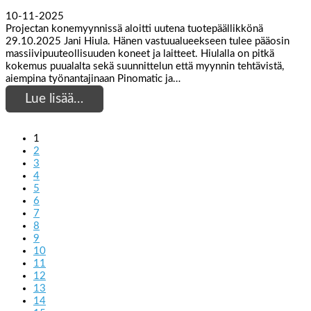
10-11-2025
Projectan konemyynnissä aloitti uutena tuotepäällikkönä
29.10.2025 Jani Hiula. Hänen vastuualueekseen tulee pääosin
massiivipuuteollisuuden koneet ja laitteet. Hiulalla on pitkä
kokemus puualalta sekä suunnittelun että myynnin tehtävistä,
aiempina työnantajinaan Pinomatic ja…
Lue lisää…
1
2
3
4
5
6
7
8
9
10
11
12
13
14