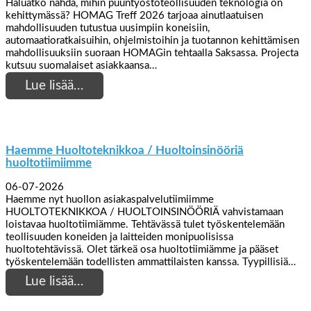
Haluatko nähdä, mihin puuntyöstöteollisuuden teknologia on
kehittymässä? HOMAG Treff 2026 tarjoaa ainutlaatuisen
mahdollisuuden tutustua uusimpiin koneisiin,
automaatioratkaisuihin, ohjelmistoihin ja tuotannon kehittämisen
mahdollisuuksiin suoraan HOMAGin tehtaalla Saksassa. Projecta
kutsuu suomalaiset asiakkaansa…
Lue lisää…
Haemme Huoltoteknikkoa / Huoltoinsinööriä
huoltotiimiimme
06-07-2026
Haemme nyt huollon asiakaspalvelutiimiimme
HUOLTOTEKNIKKOA / HUOLTOINSINÖÖRIÄ vahvistamaan
loistavaa huoltotiimiämme. Tehtävässä tulet työskentelemään
teollisuuden koneiden ja laitteiden monipuolisissa
huoltotehtävissä. Olet tärkeä osa huoltotiimiämme ja pääset
työskentelemään todellisten ammattilaisten kanssa. Tyypillisiä…
Lue lisää…