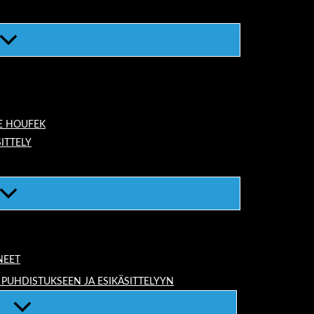
E HOUFEK
ITTELY
NEET
 PUHDISTUKSEEN JA ESIKÄSITTELYYN