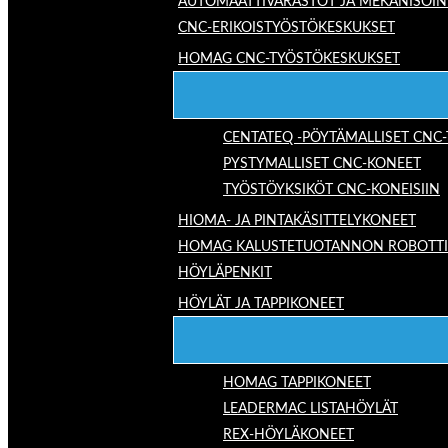
AUTOMAATTIVARASTOT JA MEKANISOIN
CNC-ERIKOISTYÖSTÖKESKUKSET
HOMAG CNC-TYÖSTÖKESKUKSET
CENTATEQ -PÖYTÄMALLISET CNC
PYSTYMALLISET CNC-KONEET
TYÖSTÖYKSIKÖT CNC-KONEISIIN
HIOMA- JA PINTAKÄSITTELYKONEET
HOMAG KALUSTETUOTANNON ROBOTTIRA
HÖYLÄPENKIT
HÖYLÄT JA TAPPIKONEET
HOMAG TAPPIKONEET
LEADERMAC LISTAHÖYLÄT
REX-HÖYLÄKONEET