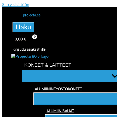
Siirry sisältöön
projecta.ee
Haku
0,00
€
Kirjaudu asiakastilille
KONEET & LAITTEET
ALUMIININTYÖSTÖKONEET
ALUMIINISAHAT