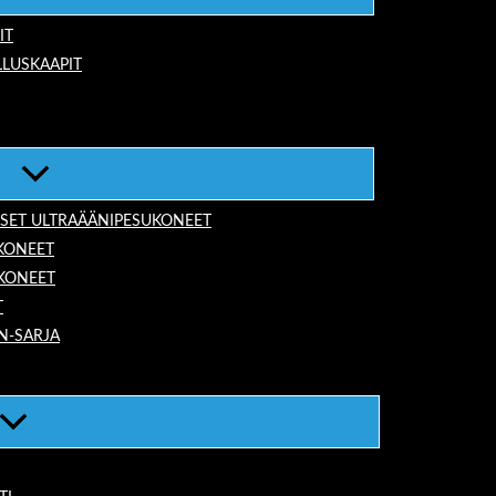
IT
LUSKAAPIT
ISET ULTRAÄÄNIPESUKONEET
KONEET
UKONEET
T
N-SARJA