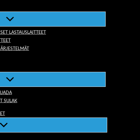
ISET LASTAUSLAITTEET
TTEET
JÄRJESTELMÄT
TUADA
T SULAK
EET