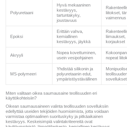
Hyvä mekaaninen
Rakenteelli
kestävyys,
Polyuretaani
liitokset, tä
tartuntakyky,
vaimennus
joustavuus
Erittäin vahva,
Rakenteelli
Epoksi
kemiallinen
liimaukset,
kestävyys, jäykkä
korjaukset
Nopea kovettuminen,
Kokoonpanol
Akryyli
usein vesipohjainen
nopeat liito
Yhdistää silikonin ja
Monipuolise
MS-polymeeri
polyuretaanin edut,
teollisuude
ympäristöystävällinen
sovellukset
Miten valitaan oikea saumausaine teollisuuden eri
käyttökohteisiin?
Oikean saumausaineen valinta teollisuuden sovelluksiin
edellyttää useiden tekijöiden huomioimista, jotta voidaan
varmistaa optimaalinen suorituskyky ja pitkäaikainen
kestävyys. Keskeisimpiä valintakriteereitä ovat
käyttöympäristö, lämpötilankesto, kemiallinen kestävyys,