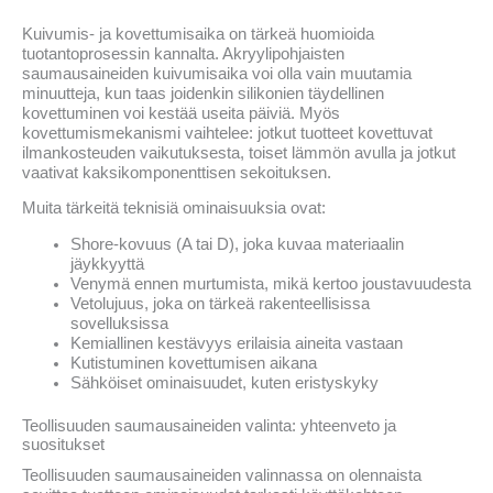
Kuivumis- ja kovettumisaika on tärkeä huomioida
tuotantoprosessin kannalta. Akryylipohjaisten
saumausaineiden kuivumisaika voi olla vain muutamia
minuutteja, kun taas joidenkin silikonien täydellinen
kovettuminen voi kestää useita päiviä. Myös
kovettumismekanismi vaihtelee: jotkut tuotteet kovettuvat
ilmankosteuden vaikutuksesta, toiset lämmön avulla ja jotkut
vaativat kaksikomponenttisen sekoituksen.
Muita tärkeitä teknisiä ominaisuuksia ovat:
Shore-kovuus (A tai D), joka kuvaa materiaalin
jäykkyyttä
Venymä ennen murtumista, mikä kertoo joustavuudesta
Vetolujuus, joka on tärkeä rakenteellisissa
sovelluksissa
Kemiallinen kestävyys erilaisia aineita vastaan
Kutistuminen kovettumisen aikana
Sähköiset ominaisuudet, kuten eristyskyky
Teollisuuden saumausaineiden valinta: yhteenveto ja
suositukset
Teollisuuden saumausaineiden valinnassa on olennaista