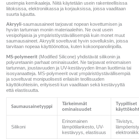
useimpia kemikaaleja. Niitä käytetään usein rakenteellisissa
liitoksissa, elektroniikassa ja korjauksissa, joissa vaaditaan
suurta lujuutta.
Akryyli
-saumausaineet tarjoavat nopean kovettumisen ja
hyvän tartunnan moniin materiaaleihin. Ne ovat usein
vesipohjaisia ja ympäristöystävällisempiä kuin monet muut
saumausaineet. Akryylit soveltuvat hyvin sovelluksiin, joissa
tarvitaan nopeaa käyttöönottoa, kuten kokoonpanolinjoilla.
MS-polymeerit
(Modified Silicone) yhdistävät silikonin ja
polyuretaanin parhaat ominaisuudet. Ne tarjoavat erinomaisen
tartunnan, joustavuuden ja UV-kestävyyden ilman liuottimia tai
isosyanaatteja. MS-polymeerit ovat ympäristöystävällisempiä
ja soveltuvat monipuolisesti erilaisiin teollisuuden
käyttökohteisiin, erityisesti kun vaaditaan sekä kestävyyttä
että elastisuutta.
Tärkeimmät
Tyypilliset
Saumausainetyyppi
ominaisuudet
käyttökoh
Erinomainen
Tiivistys,
Silikoni
lämpötilankesto, UV-
lämpöeristy
kestävyys, elastisuus
elektroniik