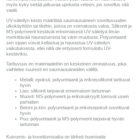
myös kyky sietää jatkuvaa upotusta veteen, jos sovellus sitä
vaatii.
UV-säteilyn kesto määrittää saumausaineen soveltuvuuden
ulkokäyttöön tai tiloihin, joissa on voimakasta valoa. Silikonit ja
MS-polymeerit kestävät erinomaisesti UV-säteilyä ilman
merkittävää haurastumista tai värin muutosta. Polyuretaanit
sen sijaan voivat kellastua ja haurastua UV-säteilyn
vaikutuksesta, ellei niitä ole erityisesti formuloitu UV-
kestäviksi.
Tarttuvuus eri materiaaleihin on keskeinen ominaisuus, joka
vaihtelee suuresti eri saumausaineiden välillä:
Metalli: epoksit, polyuretaanit ja erikoissilikonit tarttuvat
hyvin
Lasi: silikonit tarjoavat erinomaisen tartunnan
Muovit: MS-polymeerit ja erikoisakryylit toimivat usein
parhaiten
Betoni ja kivi: polyuretaanit ja erikoisepoksit soveltuvat
hyvin
Puu: polyuretaanit ja MS-polymeerit tarjoavat hyvän
tartunnan
Kuivumis- ja kovettumisaika on tärkeä huomioida