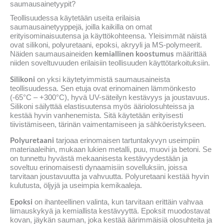
saumausainetyypit?
Teollisuudessa käytetään useita erilaisia
saumausainetyyppejä, joilla kaikilla on omat
erityisominaisuutensa ja käyttökohteensa. Yleisimmät näistä
ovat silikoni, polyuretaani, epoksi, akryyli ja MS-polymeerit.
kemiallinen koostumus
Näiden saumausaineiden
määrittää
niiden soveltuvuuden erilaisiin teollisuuden käyttötarkoituksiin.
Silikoni
on yksi käytetyimmistä saumausaineista
teollisuudessa. Sen etuja ovat erinomainen lämmönkesto
(-65°C – +300°C), hyvä UV-säteilyn kestävyys ja joustavuus.
Silikoni säilyttää elastisuutensa myös ääriolosuhteissa ja
kestää hyvin vanhenemista. Sitä käytetään erityisesti
tiivistämiseen, tärinän vaimentamiseen ja sähköeristykseen.
Polyuretaani
tarjoaa erinomaisen tartuntakyvyn useimpiin
materiaaleihin, mukaan lukien metalli, puu, muovi ja betoni. Se
on tunnettu hyvästä mekaanisesta kestävyydestään ja
soveltuu erinomaisesti dynaamisiin sovelluksiin, joissa
tarvitaan joustavuutta ja vahvuutta. Polyuretaani kestää hyvin
kulutusta, öljyjä ja useimpia kemikaaleja.
Epoksi
on ihanteellinen valinta, kun tarvitaan erittäin vahvaa
liimauskykyä ja kemiallista kestävyyttä. Epoksit muodostavat
kovan, jäykän sauman, joka kestää äärimmäisiä olosuhteita ja