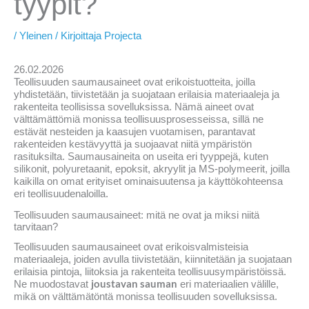
tyypit?
/
Yleinen
/ Kirjoittaja
Projecta
26.02.2026
Teollisuuden saumausaineet ovat erikoistuotteita, joilla
yhdistetään, tiivistetään ja suojataan erilaisia materiaaleja ja
rakenteita teollisissa sovelluksissa. Nämä aineet ovat
välttämättömiä monissa teollisuusprosesseissa, sillä ne
estävät nesteiden ja kaasujen vuotamisen, parantavat
rakenteiden kestävyyttä ja suojaavat niitä ympäristön
rasituksilta. Saumausaineita on useita eri tyyppejä, kuten
silikonit, polyuretaanit, epoksit, akryylit ja MS-polymeerit, joilla
kaikilla on omat erityiset ominaisuutensa ja käyttökohteensa
eri teollisuudenaloilla.
Teollisuuden saumausaineet: mitä ne ovat ja miksi niitä
tarvitaan?
Teollisuuden saumausaineet ovat erikoisvalmisteisia
materiaaleja, joiden avulla tiivistetään, kiinnitetään ja suojataan
erilaisia pintoja, liitoksia ja rakenteita teollisuusympäristöissä.
joustavan sauman
Ne muodostavat
eri materiaalien välille,
mikä on välttämätöntä monissa teollisuuden sovelluksissa.