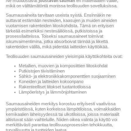
joustavan sauman
Ne muodostavat
eri materiaalien välille,
mikä on välttämätöntä monissa teollisuuden sovelluksissa.
Saumausaineita tarvitaan useista syistä. Ensinnäkin ne
auttavat estämään nesteiden, kaasujen ja muiden aineiden
vuotamisen rakenteiden liitoskohdista. Tämä on erityisen
tärkeää esimerkiksi nestesäiliöissä, putkistoissa ja
prosessilaitteissa. Toiseksi saumausaineet toimivat
iskunvaimentimina, jotka absorboivat tärinää ja liikettä
rakenteiden välillä, mikä pidentää laitteiden käyttöikää.
Teollisuuden saumausaineiden yleisimpiä käyttökohteita ovat:
Metallien, muovien ja komposiittien liitoskohdat
Putkistojen tiivistäminen
Sähkö- ja elektroniikkakomponenttien suojaaminen
Koneiden ja laitteiden kokoonpano
Rakenteelliset liitokset tuotantotiloissa
Lämpöeristys ja lämmönjohtaminen
Saumausaineiden merkitys korostuu erityisesti vaativissa
ympäristöissä, kuten korkeissa lämpötiloissa, voimakkaiden
kemikaalien läheisyydessä tai ulkotiloissa, joissa materiaalit
altistuvat sään vaihteluille. Niiden oikea valinta ja käyttö voi
merkittävästi parantaa teollisuusprosessien tehokkuutta,
turvallisuutta ja tuotteiden laatua.