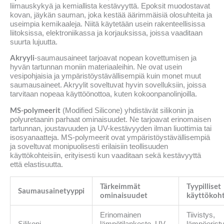
liimauskykyä ja kemiallista kestävyyttä. Epoksit muodostavat
kovan, jäykän sauman, joka kestää äärimmäisiä olosuhteita ja
useimpia kemikaaleja. Niitä käytetään usein rakenteellisissa
liitoksissa, elektroniikassa ja korjauksissa, joissa vaaditaan
suurta lujuutta.
Akryyli
-saumausaineet tarjoavat nopean kovettumisen ja
hyvän tartunnan moniin materiaaleihin. Ne ovat usein
vesipohjaisia ja ympäristöystävällisempiä kuin monet muut
saumausaineet. Akryylit soveltuvat hyvin sovelluksiin, joissa
tarvitaan nopeaa käyttöönottoa, kuten kokoonpanolinjoilla.
MS-polymeerit
(Modified Silicone) yhdistävät silikonin ja
polyuretaanin parhaat ominaisuudet. Ne tarjoavat erinomaisen
tartunnan, joustavuuden ja UV-kestävyyden ilman liuottimia tai
isosyanaatteja. MS-polymeerit ovat ympäristöystävällisempiä
ja soveltuvat monipuolisesti erilaisiin teollisuuden
käyttökohteisiin, erityisesti kun vaaditaan sekä kestävyyttä
että elastisuutta.
Tärkeimmät
Tyypilliset
Saumausainetyyppi
ominaisuudet
käyttökoh
Erinomainen
Tiivistys,
Silikoni
lämpötilankesto, UV-
lämpöeristy