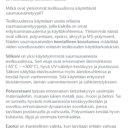
Mitkä ovat yleisimmät teollisuudessa käytettävät
saumausainetyypit?
Teollisuudessa käytetään useita erilaisia
saumausainetyyppejä, joilla kaikilla on omat
erityisominaisuutensa ja käyttökohteensa. Yleisimmät näistä
ovat silikoni, polyuretaani, epoksi, akryyli ja MS-polymeerit.
kemiallinen koostumus
Näiden saumausaineiden
määrittää
niiden soveltuvuuden erilaisiin teollisuuden käyttötarkoituksiin.
Silikoni
on yksi käytetyimmistä saumausaineista
teollisuudessa. Sen etuja ovat erinomainen lämmönkesto
(-65°C – +300°C), hyvä UV-säteilyn kestävyys ja joustavuus.
Silikoni säilyttää elastisuutensa myös ääriolosuhteissa ja
kestää hyvin vanhenemista. Sitä käytetään erityisesti
tiivistämiseen, tärinän vaimentamiseen ja sähköeristykseen.
Polyuretaani
tarjoaa erinomaisen tartuntakyvyn useimpiin
materiaaleihin, mukaan lukien metalli, puu, muovi ja betoni. Se
on tunnettu hyvästä mekaanisesta kestävyydestään ja
soveltuu erinomaisesti dynaamisiin sovelluksiin, joissa
tarvitaan joustavuutta ja vahvuutta. Polyuretaani kestää hyvin
kulutusta, öljyjä ja useimpia kemikaaleja.
Epoksi
on ihanteellinen valinta, kun tarvitaan erittäin vahvaa