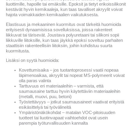
liuottimille, hapoille tai emäksille. Epoksit ja tietyt erikoissilikonit
kestävät hyvin kemikaaleja, kun taas tavalliset akryylit voivat
hajota voimakkaiden kemikaalien vaikutuksesta.
Elastisuus ja mekaaninen kuormitus ovat tärkeitä huomioida
erityisesti dynaamisissa sovelluksissa, joissa rakenteet
liikkuvat tai tärisevät. Joustava polyuretaani tai silikoni sopii
liikkuville liitoksille, kun taas jäykkä epoksi soveltuu parhaiten
staattisiin rakenteellisiin liitoksiin, joihin kohdistuu suurta
kuormitusta.
Lisäksi on syytä huomioida:
Kovettumisaika – jos tuotantoprosessi vaatii nopeaa
läpimenoaikaa, akryylit tai nopeat MS-polymeerit voivat
olla paras valinta
Tarttuvuus eri materiaaleihin – varmista, että
saumausaine tarttuu hyvin käytettäviin materiaaleihin
(metalli, muovi, puu, betoni)
Työstettävyys – jotkut saumausaineet vaativat erityistä
esikäsittelyä tai työvälineitä
Ympäristönäkökohdat – matalan VOC-pitoisuuden
tuotteet tai liuotinvapaat vaihtoehdot ovat usein
parempia työturvallisuuden kannalta