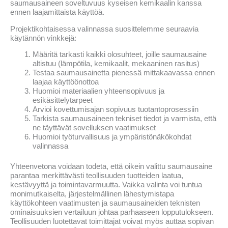
saumausaineen soveltuvuus kyseisen kemikaalin kanssa
ennen laajamittaista käyttöä.
Projektikohtaisessa valinnassa suosittelemme seuraavia
käytännön vinkkejä:
Määritä tarkasti kaikki olosuhteet, joille saumausaine
altistuu (lämpötila, kemikaalit, mekaaninen rasitus)
Testaa saumausainetta pienessä mittakaavassa ennen
laajaa käyttöönottoa
Huomioi materiaalien yhteensopivuus ja
esikäsittelytarpeet
Arvioi kovettumisajan sopivuus tuotantoprosessiin
Tarkista saumausaineen tekniset tiedot ja varmista, että
ne täyttävät sovelluksen vaatimukset
Huomioi työturvallisuus ja ympäristönäkökohdat
valinnassa
Yhteenvetona voidaan todeta, että oikein valittu saumausaine
parantaa merkittävästi teollisuuden tuotteiden laatua,
kestävyyttä ja toimintavarmuutta. Vaikka valinta voi tuntua
monimutkaiselta, järjestelmällinen lähestymistapa
käyttökohteen vaatimusten ja saumausaineiden teknisten
ominaisuuksien vertailuun johtaa parhaaseen lopputulokseen.
Teollisuuden luotettavat toimittajat voivat myös auttaa sopivan