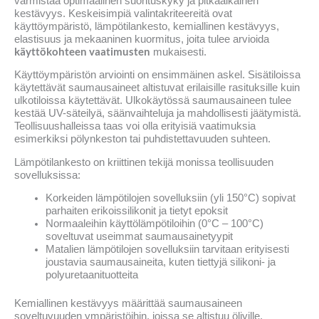
varmistaa optimaalinen suorituskyky ja pitkäaikainen
kestävyys. Keskeisimpiä valintakriteereitä ovat
käyttöympäristö, lämpötilankesto, kemiallinen kestävyys,
elastisuus ja mekaaninen kuormitus, joita tulee arvioida
käyttökohteen vaatimusten
mukaisesti.
Käyttöympäristön arviointi on ensimmäinen askel. Sisätiloissa
käytettävät saumausaineet altistuvat erilaisille rasituksille kuin
ulkotiloissa käytettävät. Ulkokäytössä saumausaineen tulee
kestää UV-säteilyä, säänvaihteluja ja mahdollisesti jäätymistä.
Teollisuushalleissa taas voi olla erityisiä vaatimuksia
esimerkiksi pölynkeston tai puhdistettavuuden suhteen.
Lämpötilankesto on kriittinen tekijä monissa teollisuuden
sovelluksissa:
Korkeiden lämpötilojen sovelluksiin (yli 150°C) sopivat
parhaiten erikoissilikonit ja tietyt epoksit
Normaaleihin käyttölämpötiloihin (0°C – 100°C)
soveltuvat useimmat saumausainetyypit
Matalien lämpötilojen sovelluksiin tarvitaan erityisesti
joustavia saumausaineita, kuten tiettyjä silikoni- ja
polyuretaanituotteita
Kemiallinen kestävyys määrittää saumausaineen
soveltuvuuden ympäristöihin, joissa se altistuu öljyille,