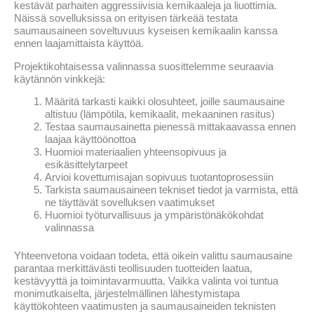
kestävät parhaiten aggressiivisia kemikaaleja ja liuottimia.
Näissä sovelluksissa on erityisen tärkeää testata
saumausaineen soveltuvuus kyseisen kemikaalin kanssa
ennen laajamittaista käyttöä.
Projektikohtaisessa valinnassa suosittelemme seuraavia
käytännön vinkkejä:
Määritä tarkasti kaikki olosuhteet, joille saumausaine
altistuu (lämpötila, kemikaalit, mekaaninen rasitus)
Testaa saumausainetta pienessä mittakaavassa ennen
laajaa käyttöönottoa
Huomioi materiaalien yhteensopivuus ja
esikäsittelytarpeet
Arvioi kovettumisajan sopivuus tuotantoprosessiin
Tarkista saumausaineen tekniset tiedot ja varmista, että
ne täyttävät sovelluksen vaatimukset
Huomioi työturvallisuus ja ympäristönäkökohdat
valinnassa
Yhteenvetona voidaan todeta, että oikein valittu saumausaine
parantaa merkittävästi teollisuuden tuotteiden laatua,
kestävyyttä ja toimintavarmuutta. Vaikka valinta voi tuntua
monimutkaiselta, järjestelmällinen lähestymistapa
käyttökohteen vaatimusten ja saumausaineiden teknisten