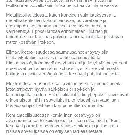
teollisuuden sovelluksiin, mikä helpottaa valintaprosessia.
Metalliteollisuudessa, kuten koneiden valmistuksessa ja
metallirakenteiden kokoonpanossa, polyuretaani- ja
epoksipohjaiset saumausaineet ovat usein parhaita
vaihtoehtoja. Epoksi tarjoaa erinomaisen lujuuden ja
tärinänkeston, kun taas polyuretaani mahdollistaa joustavan,
mutta kestävän liitoksen.
Elintarviketeollisuudessa saumausaineen täytyy olla
elintarvikekelpoinen ja kestää tiheää puhdistusta.
Elintarvikekäyttöön hyväksytyt silikonit ja tietyt MS-polymeerit
soveltuvat parhaiten näihin kohteisiin, sillä ne eivät päästä
haitallisia aineita ympäristöön ja kestävät puhdistusaineita.
Elektroniikkateollisuudessa tarvitaan usein saumausaineita,
jotka tarjoavat hyvän sähköisen eristyksen ja
lämmönjohtavuuden. Erikoissilikonit ja tietyt epoksit soveltuvat
erinomaisesti näihin sovelluksiin, erityisesti kun vaaditaan
kosteussuojaa herkkien komponenttien ympärille.
Kemianteollisuudessa kemiallinen kestävyys on
avainasemassa. Erikoisepoksit ja fluoria sisältävät silikonit
kestävät parhaiten aggressiivisia kemikaaleja ja liuottimia.
Näissä sovelluksissa on erityisen tärkeää testata