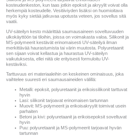
kosteudenkeston, kun taas jotkin epoksit ja akryylit voivat olla
herkempiä kosteudelle. Vesitiiviyden lisäksi on huomioitava
myös kyky sietää jatkuvaa upotusta veteen, jos sovellus sitä
vaatii.
UV-säteilyn kesto määrittää saumausaineen soveltuvuuden
ulkokäyttöön tai tiloihin, joissa on voimakasta valoa. Silikonit ja
MS-polymeerit kestävät erinomaisesti UV-säteilyä ilman
merkittävää haurastumista tai värin muutosta. Polyuretaanit
sen sijaan voivat kellastua ja haurastua UV-säteilyn
vaikutuksesta, ellei niitä ole erityisesti formuloitu UV-
kestäviksi.
Tarttuvuus eri materiaaleihin on keskeinen ominaisuus, joka
vaihtelee suuresti eri saumausaineiden välillä:
Metalli: epoksit, polyuretaanit ja erikoissilikonit tarttuvat
hyvin
Lasi: silikonit tarjoavat erinomaisen tartunnan
Muovit: MS-polymeerit ja erikoisakryylit toimivat usein
parhaiten
Betoni ja kivi: polyuretaanit ja erikoisepoksit soveltuvat
hyvin
Puu: polyuretaanit ja MS-polymeerit tarjoavat hyvän
tartunnan