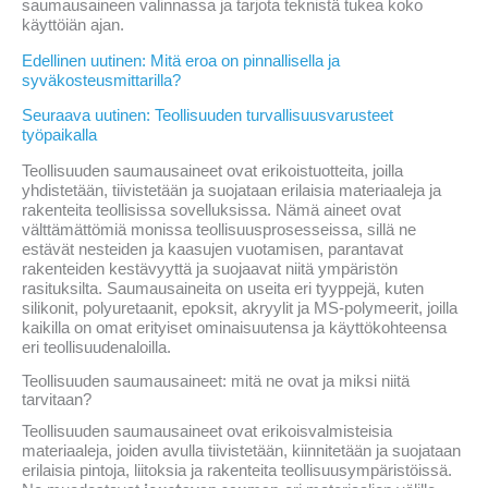
saumausaineen valinnassa ja tarjota teknistä tukea koko
käyttöiän ajan.
Edellinen uutinen: Mitä eroa on pinnallisella ja
syväkosteusmittarilla?
Seuraava uutinen: Teollisuuden turvallisuusvarusteet
työpaikalla
Teollisuuden saumausaineet ovat erikoistuotteita, joilla
yhdistetään, tiivistetään ja suojataan erilaisia materiaaleja ja
rakenteita teollisissa sovelluksissa. Nämä aineet ovat
välttämättömiä monissa teollisuusprosesseissa, sillä ne
estävät nesteiden ja kaasujen vuotamisen, parantavat
rakenteiden kestävyyttä ja suojaavat niitä ympäristön
rasituksilta. Saumausaineita on useita eri tyyppejä, kuten
silikonit, polyuretaanit, epoksit, akryylit ja MS-polymeerit, joilla
kaikilla on omat erityiset ominaisuutensa ja käyttökohteensa
eri teollisuudenaloilla.
Teollisuuden saumausaineet: mitä ne ovat ja miksi niitä
tarvitaan?
Teollisuuden saumausaineet ovat erikoisvalmisteisia
materiaaleja, joiden avulla tiivistetään, kiinnitetään ja suojataan
erilaisia pintoja, liitoksia ja rakenteita teollisuusympäristöissä.