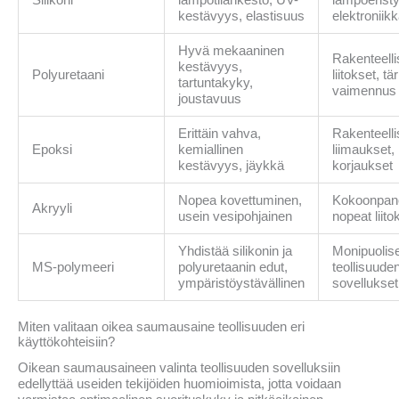
kestävyys, elastisuus
elektroniik
Hyvä mekaaninen
Rakenteelli
kestävyys,
Polyuretaani
liitokset, tä
tartuntakyky,
vaimennus
joustavuus
Erittäin vahva,
Rakenteelli
Epoksi
kemiallinen
liimaukset,
kestävyys, jäykkä
korjaukset
Nopea kovettuminen,
Kokoonpanol
Akryyli
usein vesipohjainen
nopeat liito
Yhdistää silikonin ja
Monipuolise
MS-polymeeri
polyuretaanin edut,
teollisuude
ympäristöystävällinen
sovellukset
Miten valitaan oikea saumausaine teollisuuden eri
käyttökohteisiin?
Oikean saumausaineen valinta teollisuuden sovelluksiin
edellyttää useiden tekijöiden huomioimista, jotta voidaan