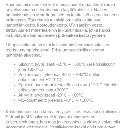
Saumausaineiden tekniset ominaisuudet määrittävät niiden
soveltuvuuden eri teollisuuden käyttökohteisiin. Näiden
ominaisuuksien ymmärtäminen on keskeistä oikean tuotteen
valinnassa. Tärkeimpiä teknisiä ominaisuuksia ovat
lämpötilankesto, kosteudenkesto, UV-säteilyn kesto,
tarttuvuus eri materiaaleihin ja kuivumisaika, jotka kaikki
pitkäaikaiskestävyyteen
vaikuttavat saumausaineen
.
Lämpötilankesto on yksi kriittisimmistä ominaisuuksista
teollisuusympäristöissä. Eri saumausaineilla on omat
lämpötila-alueensa:
Silikonit: tyypillisesti -65°C – +300°C (erikoissilikonit
jopa +350°C)
Polyuretaanit: yleensä -40°C – +90°C (jotkin
erikoistuotteet +120°C)
Epoksit: useimmat kestävät jatkuvaa +120°C lämpöä,
erikoistuotteet jopa +200°C
Akryylit: tyypillisesti -20°C – +80°C
MS-polymeerit: yleensä -40°C – +100°C
Kosteudenkesto on tärkeä erityisesti kosteissa tai ulkotiloissa.
Silikonit ja MS-polymeerit tarjoavat erinomaisen
kosteudenkeston, kun taas jotkin epoksit ja akryylit voivat olla
herkempiä kosteudelle. Vesitiiviyden lisäksi on huomioitava