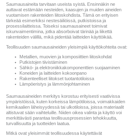
Saumausaineita tarvitaan useista syistä. Ensinnäkin ne
auttavat estämään nesteiden, kaasujen ja muiden aineiden
vuotamisen rakenteiden liitoskohdista. Tämä on erityisen
tärkeää esimerkiksi nestesäiliöissä, putkistoissa ja
prosessilaitteissa. Toiseksi saumausaineet toimivat
iskunvaimentimina, jotka absorboivat tärinää ja liikettä
rakenteiden välillä, mikä pidentää laitteiden käyttöikää.
Teollisuuden saumausaineiden yleisimpiä käyttökohteita ovat:
Metallien, muovien ja komposiittien liitoskohdat
Putkistojen tiivistäminen
Sähkö- ja elektroniikkakomponenttien suojaaminen
Koneiden ja laitteiden kokoonpano
Rakenteelliset liitokset tuotantotiloissa
Lämpöeristys ja lämmönjohtaminen
Saumausaineiden merkitys korostuu erityisesti vaativissa
ympäristöissä, kuten korkeissa lämpötiloissa, voimakkaiden
kemikaalien läheisyydessä tai ulkotiloissa, joissa materiaalit
altistuvat sään vaihteluille. Niiden oikea valinta ja käyttö voi
merkittävästi parantaa teollisuusprosessien tehokkuutta,
turvallisuutta ja tuotteiden laatua.
Mitkä ovat yleisimmät teollisuudessa käytettävät