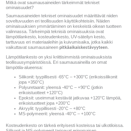
Mitkä ovat saumausaineiden tärkeimmät tekniset
ominaisuudet?
Saumausaineiden tekniset ominaisuudet määrittävät niiden
soveltuvuuden eri teollisuuden käyttökohteisiin. Näiden
ominaisuuksien ymmärtäminen on keskeistä oikean tuotteen
valinnassa. Tärkeimpiä teknisiä ominaisuuksia ovat
lämpötilankesto, kosteudenkesto, UV-säteilyn kesto,
tarttuvuus eri materiaaleihin ja kuivumisaika, jotka kaikki
pitkäaikaiskestävyyteen
vaikuttavat saumausaineen
.
Lämpötilankesto on yksi kriittisimmistä ominaisuuksista
teollisuusympäristöissä. Eri saumausaineilla on omat
lämpötila-alueensa:
Silikonit: tyypillisesti -65°C – +300°C (erikoissilikonit
jopa +350°C)
Polyuretaanit: yleensä -40°C – +90°C (jotkin
erikoistuotteet +120°C)
Epoksit: useimmat kestävät jatkuvaa +120°C lämpöä,
erikoistuotteet jopa +200°C
Akryylit: tyypillisesti -20°C – +80°C
MS-polymeerit: yleensä -40°C – +100°C
Kosteudenkesto on tärkeä erityisesti kosteissa tai ulkotiloissa.
Silikonit ja MS-polymeerit tarjoavat erinomaisen