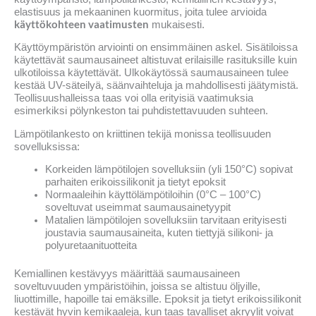
elastisuus ja mekaaninen kuormitus, joita tulee arvioida
käyttökohteen vaatimusten
mukaisesti.
Käyttöympäristön arviointi on ensimmäinen askel. Sisätiloissa
käytettävät saumausaineet altistuvat erilaisille rasituksille kuin
ulkotiloissa käytettävät. Ulkokäytössä saumausaineen tulee
kestää UV-säteilyä, säänvaihteluja ja mahdollisesti jäätymistä.
Teollisuushalleissa taas voi olla erityisiä vaatimuksia
esimerkiksi pölynkeston tai puhdistettavuuden suhteen.
Lämpötilankesto on kriittinen tekijä monissa teollisuuden
sovelluksissa:
Korkeiden lämpötilojen sovelluksiin (yli 150°C) sopivat
parhaiten erikoissilikonit ja tietyt epoksit
Normaaleihin käyttölämpötiloihin (0°C – 100°C)
soveltuvat useimmat saumausainetyypit
Matalien lämpötilojen sovelluksiin tarvitaan erityisesti
joustavia saumausaineita, kuten tiettyjä silikoni- ja
polyuretaanituotteita
Kemiallinen kestävyys määrittää saumausaineen
soveltuvuuden ympäristöihin, joissa se altistuu öljyille,
liuottimille, hapoille tai emäksille. Epoksit ja tietyt erikoissilikonit
kestävät hyvin kemikaaleja, kun taas tavalliset akryylit voivat