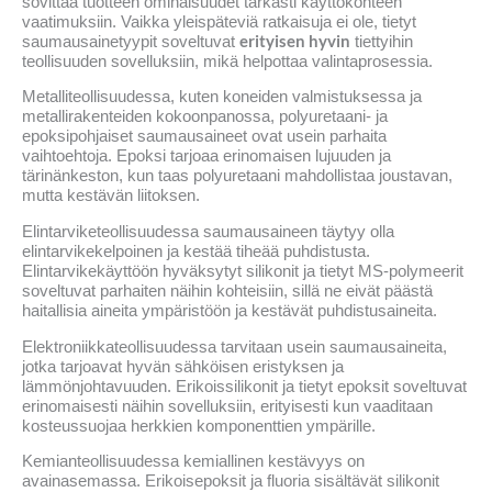
sovittaa tuotteen ominaisuudet tarkasti käyttökohteen
vaatimuksiin. Vaikka yleispäteviä ratkaisuja ei ole, tietyt
erityisen hyvin
saumausainetyypit soveltuvat
tiettyihin
teollisuuden sovelluksiin, mikä helpottaa valintaprosessia.
Metalliteollisuudessa, kuten koneiden valmistuksessa ja
metallirakenteiden kokoonpanossa, polyuretaani- ja
epoksipohjaiset saumausaineet ovat usein parhaita
vaihtoehtoja. Epoksi tarjoaa erinomaisen lujuuden ja
tärinänkeston, kun taas polyuretaani mahdollistaa joustavan,
mutta kestävän liitoksen.
Elintarviketeollisuudessa saumausaineen täytyy olla
elintarvikekelpoinen ja kestää tiheää puhdistusta.
Elintarvikekäyttöön hyväksytyt silikonit ja tietyt MS-polymeerit
soveltuvat parhaiten näihin kohteisiin, sillä ne eivät päästä
haitallisia aineita ympäristöön ja kestävät puhdistusaineita.
Elektroniikkateollisuudessa tarvitaan usein saumausaineita,
jotka tarjoavat hyvän sähköisen eristyksen ja
lämmönjohtavuuden. Erikoissilikonit ja tietyt epoksit soveltuvat
erinomaisesti näihin sovelluksiin, erityisesti kun vaaditaan
kosteussuojaa herkkien komponenttien ympärille.
Kemianteollisuudessa kemiallinen kestävyys on
avainasemassa. Erikoisepoksit ja fluoria sisältävät silikonit