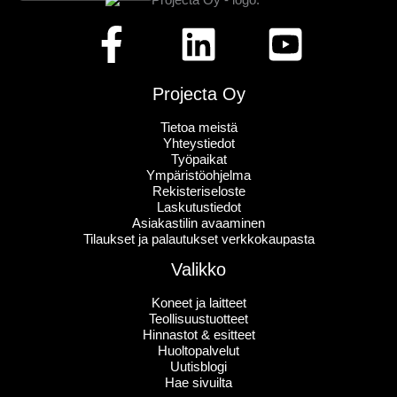
Projecta Oy
Tietoa meistä
Yhteystiedot
Työpaikat
Ympäristöohjelma
Rekisteriseloste
Laskutustiedot
Asiakastilin avaaminen
Tilaukset ja palautukset verkkokaupasta
Valikko
Koneet ja laitteet
Teollisuustuotteet
Hinnastot & esitteet
Huoltopalvelut
Uutisblogi
Hae sivuilta