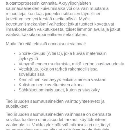
tuotantoprosessin kannalta. Akryylipohjaisten
saumausaineiden kuivumisaika voi olla vain muutamia
minuutteja, kun taas joidenkin silikonien täydellinen
kovettuminen voi kestää useita päiviä. Myös
kovettumismekanismi vaihtelee: jotkut tuotteet kovettuvat
ilmankosteuden vaikutuksesta, toiset lämmön avulla ja jotkut
vaativat kaksikomponenttisen sekoituksen.
Muita tärkeitä teknisiä ominaisuuksia ovat:
Shore-kovuus (A tai D), joka kuvaa materiaalin
jäykkyyttä
Venymä ennen murtumista, mikä kertoo joustavuudesta
Vetolujuus, joka on tärkeä rakenteellisissa
sovelluksissa
Kemiallinen kestävyys erilaisia aineita vastaan
Kutistuminen kovettumisen aikana
Sähköiset ominaisuudet, kuten eristyskyky
Teollisuuden saumausaineiden valinta: yhteenveto ja
suositukset
Teollisuuden saumausaineiden valinnassa on olennaista
sovittaa tuotteen ominaisuudet tarkasti käyttökohteen
vaatimuksiin. Vaikka yleispäteviä ratkaisuja ei ole, tietyt
erityisen hyvin
saumausainetyypit soveltuvat
tiettyihin