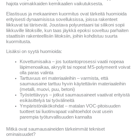
hajota voimakkaiden kemikaalien vaikutuksesta.
Elastisuus ja mekaaninen kuormitus ovat tärkeitä huomioida
erityisesti dynaamisissa sovelluksissa, joissa rakenteet
liikkuvat tai tärisevät. Joustava polyuretaani tai silikoni sopii
liikkuville liitoksille, kun taas jäykkä epoksi soveltuu parhaiten
staattisiin rakenteellisiin liitoksiin, joihin kohdistuu suurta
kuormitusta.
Lisäksi on syytä huomioida:
Kovettumisaika – jos tuotantoprosessi vaatii nopeaa
läpimenoaikaa, akryylit tai nopeat MS-polymeerit voivat
olla paras valinta
Tarttuvuus eri materiaaleihin – varmista, että
saumausaine tarttuu hyvin käytettäviin materiaaleihin
(metalli, muovi, puu, betoni)
Työstettävyys – jotkut saumausaineet vaativat erityistä
esikäsittelyä tai työvälineitä
Ympäristönäkökohdat – matalan VOC-pitoisuuden
tuotteet tai liuotinvapaat vaihtoehdot ovat usein
parempia työturvallisuuden kannalta
Mitkä ovat saumausaineiden tärkeimmät tekniset
ominaisuudet?