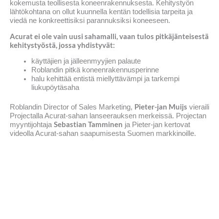
kokemusta teollisesta koneenrakennuksesta. Kehitystyön
lähtökohtana on ollut kuunnella kentän todellisia tarpeita ja
viedä ne konkreettisiksi parannuksiksi koneeseen.
Acurat ei ole vain uusi sahamalli, vaan tulos pitkäjänteisestä
kehitystyöstä, jossa yhdistyvät:
käyttäjien ja jälleenmyyjien palaute
Roblandin pitkä koneenrakennusperinne
halu kehittää entistä miellyttävämpi ja tarkempi
liukupöytäsaha
Pieter-jan Muijs
Roblandin Director of Sales Marketing,
vieraili
Projectalla Acurat-sahan lanseerauksen merkeissä. Projectan
Sebastian Tamminen
myyntijohtaja
ja Pieter-jan kertovat
videolla Acurat-sahan saapumisesta Suomen markkinoille.