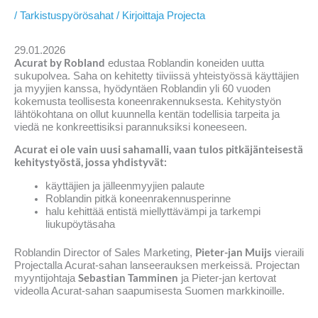
/
Tarkistuspyörösahat
/ Kirjoittaja
Projecta
29.01.2026
Acurat by Robland
edustaa Roblandin koneiden uutta
sukupolvea. Saha on kehitetty tiiviissä yhteistyössä käyttäjien
ja myyjien kanssa, hyödyntäen Roblandin yli 60 vuoden
kokemusta teollisesta koneenrakennuksesta. Kehitystyön
lähtökohtana on ollut kuunnella kentän todellisia tarpeita ja
viedä ne konkreettisiksi parannuksiksi koneeseen.
Acurat ei ole vain uusi sahamalli, vaan tulos pitkäjänteisestä
kehitystyöstä, jossa yhdistyvät:
käyttäjien ja jälleenmyyjien palaute
Roblandin pitkä koneenrakennusperinne
halu kehittää entistä miellyttävämpi ja tarkempi
liukupöytäsaha
Pieter-jan Muijs
Roblandin Director of Sales Marketing,
vieraili
Projectalla Acurat-sahan lanseerauksen merkeissä. Projectan
Sebastian Tamminen
myyntijohtaja
ja Pieter-jan kertovat
videolla Acurat-sahan saapumisesta Suomen markkinoille.