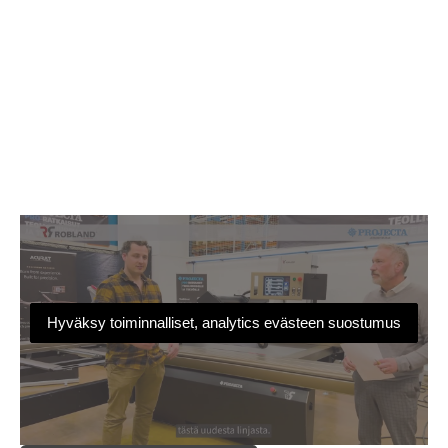
Hyväksy toiminnalliset, analytics evästeen suostumus