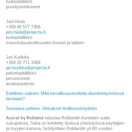
tuotepäällikkö
puuntyöstökoneet
Jani Hiula
+358 40 577 7368
jani.hiula@projecta.fi
tuotepäällikkö
massiivipuuteollisuuden koneet ja laitteet
Jari Kurikka
+358 20 771 3368
jari.kurikka@projecta.fi
palvelupäällikkö
peruskoneet
asiakaspalvelu
Edellinen uutinen: Mitä turvallisuustuotteita alumiinintyöstössä
tarvitaan?
Seuraava uutinen: Jiirisakset teollisuuskäyttöön
Acurat by Robland
edustaa Roblandin koneiden uutta
sukupolvea. Saha on kehitetty tiiviissä yhteistyössä käyttäjien
ja myyjien kanssa, hyödyntäen Roblandin yli 60 vuoden