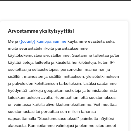
Arvostamme yksityisyyttäsi
Me ja
{{count}} kumppaniamme
käytämme evästeitä sekä
muita seurantatekniikoita parantaaksemme
käyttökokemustasi sivustollamme. Saatamme tallentaa ja/tai
käyttää tietoja laitteella ja käsitellä henkilötietoja, kuten IP-
osoitettasi ja selaustietojasi, personoidun mainonnan ja
sisällön, mainosten ja sisällön mittauksen, yleisötutkimuksen
ja palveluiden kehittämisen tarkoituksiin. Lisäksi saatamme
hyödyntää tarkkoja geopaikannustietoja ja tunnistautumista
laiteskannauksen avulla. Huomaathan, että suostumuksesi
on voimassa kaikilla aliverkkotunnuksillamme. Voit muuttaa
suostumustasi tai peruuttaa sen milloin tahansa
napsauttamalla "Suostumusasetukset"-painiketta näyttösi
alaosasta. Kunnioitamme valintojasi ja olemme sitoutuneet