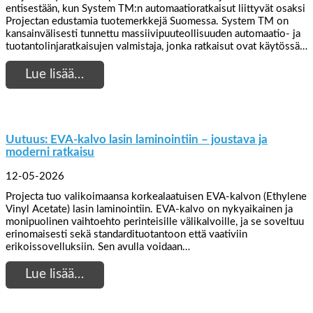
entisestään, kun System TM:n automaatioratkaisut liittyvät osaksi
Projectan edustamia tuotemerkkejä Suomessa. System TM on
kansainvälisesti tunnettu massiivipuuteollisuuden automaatio- ja
tuotantolinjaratkaisujen valmistaja, jonka ratkaisut ovat käytössä…
Lue lisää…
Uutuus: EVA-kalvo lasin laminointiin – joustava ja
moderni ratkaisu
12-05-2026
Projecta tuo valikoimaansa korkealaatuisen EVA-kalvon (Ethylene
Vinyl Acetate) lasin laminointiin. EVA-kalvo on nykyaikainen ja
monipuolinen vaihtoehto perinteisille välikalvoille, ja se soveltuu
erinomaisesti sekä standardituotantoon että vaativiin
erikoissovelluksiin. Sen avulla voidaan…
Lue lisää…