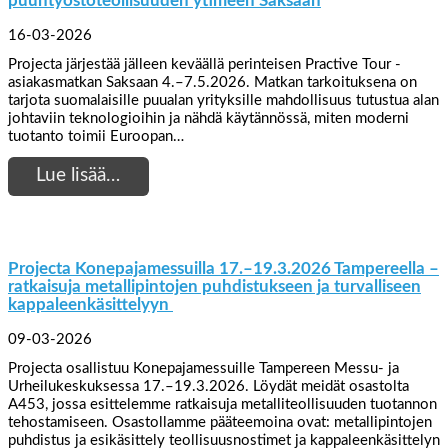
puuntyöstöteollisuuden ytimeen Saksaan
16-03-2026
Projecta järjestää jälleen keväällä perinteisen Practive Tour -
asiakasmatkan Saksaan 4.–7.5.2026. Matkan tarkoituksena on
tarjota suomalaisille puualan yrityksille mahdollisuus tutustua alan
johtaviin teknologioihin ja nähdä käytännössä, miten moderni
tuotanto toimii Euroopan…
Lue lisää…
Projecta Konepajamessuilla 17.–19.3.2026 Tampereella –
ratkaisuja metallipintojen puhdistukseen ja turvalliseen
kappaleenkäsittelyyn
09-03-2026
Projecta osallistuu Konepajamessuille Tampereen Messu- ja
Urheilukeskuksessa 17.–19.3.2026. Löydät meidät osastolta
A453, jossa esittelemme ratkaisuja metalliteollisuuden tuotannon
tehostamiseen. Osastollamme pääteemoina ovat: metallipintojen
puhdistus ja esikäsittely teollisuusnostimet ja kappaleenkäsittelyn