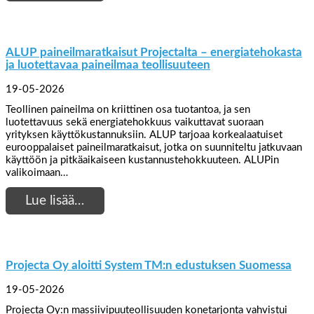
ALUP paineilmaratkaisut Projectalta – energiatehokasta
ja luotettavaa paineilmaa teollisuuteen
19-05-2026
Teollinen paineilma on kriittinen osa tuotantoa, ja sen
luotettavuus sekä energiatehokkuus vaikuttavat suoraan
yrityksen käyttökustannuksiin. ALUP tarjoaa korkealaatuiset
eurooppalaiset paineilmaratkaisut, jotka on suunniteltu jatkuvaan
käyttöön ja pitkäaikaiseen kustannustehokkuuteen. ALUPin
valikoimaan…
Lue lisää…
Projecta Oy aloitti System TM:n edustuksen Suomessa
19-05-2026
Projecta Oy:n massiivipuuteollisuuden konetarjonta vahvistui