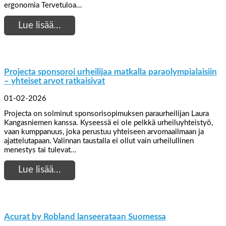
ergonomia Tervetuloa…
Lue lisää…
Projecta sponsoroi urheilijaa matkalla paraolympialaisiin
– yhteiset arvot ratkaisivat
01-02-2026
Projecta on solminut sponsorisopimuksen paraurheilijan Laura
Kangasniemen kanssa. Kyseessä ei ole pelkkä urheiluyhteistyö,
vaan kumppanuus, joka perustuu yhteiseen arvomaailmaan ja
ajattelutapaan. Valinnan taustalla ei ollut vain urheilullinen
menestys tai tulevat…
Lue lisää…
Acurat by Robland lanseerataan Suomessa