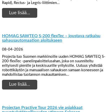
Rapid), Rectus- ja Legris-liittimien…
Lue lisää…
HOMAG SAWTEQ S-200 flexTec – joustava ratkaisu
sahausautomaation aloitukseen
08-04-2026
Projecta tuo Suomen markkinoille uuden HOMAG SAWTEQ S-
200 flexTec -panelinpaloittelusahan, joka on suunniteltu
erityisesti pienille ja keskisuurille yrityksille. Uutuus yhdistää
robottikäytön ja manuaalisen sahauksen samaan koneeseen ja
mahdollistaa tuotannon mukauttamisen…
Lue lisää…
Projectan Practive Tour 2026 vie asiakkaat