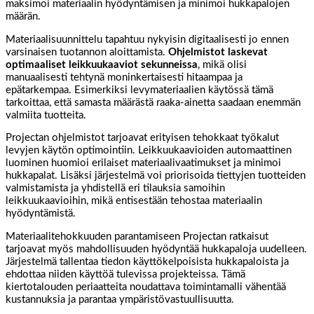
maksimoi materiaalin hyödyntämisen ja minimoi hukkapalojen
määrän.
Materiaalisuunnittelu tapahtuu nykyisin digitaalisesti jo ennen
varsinaisen tuotannon aloittamista.
Ohjelmistot laskevat
optimaaliset leikkuukaaviot sekunneissa
, mikä olisi
manuaalisesti tehtynä moninkertaisesti hitaampaa ja
epätarkempaa. Esimerkiksi levymateriaalien käytössä tämä
tarkoittaa, että samasta määrästä raaka-ainetta saadaan enemmän
valmiita tuotteita.
Projectan ohjelmistot tarjoavat erityisen tehokkaat työkalut
levyjen käytön optimointiin. Leikkuukaavioiden automaattinen
luominen huomioi erilaiset materiaalivaatimukset ja minimoi
hukkapalat. Lisäksi järjestelmä voi priorisoida tiettyjen tuotteiden
valmistamista ja yhdistellä eri tilauksia samoihin
leikkuukaavioihin, mikä entisestään tehostaa materiaalin
hyödyntämistä.
Materiaalitehokkuuden parantamiseen Projectan ratkaisut
tarjoavat myös mahdollisuuden hyödyntää hukkapaloja uudelleen.
Järjestelmä tallentaa tiedon käyttökelpoisista hukkapaloista ja
ehdottaa niiden käyttöä tulevissa projekteissa. Tämä
kiertotalouden periaatteita noudattava toimintamalli vähentää
kustannuksia ja parantaa ympäristövastuullisuutta.