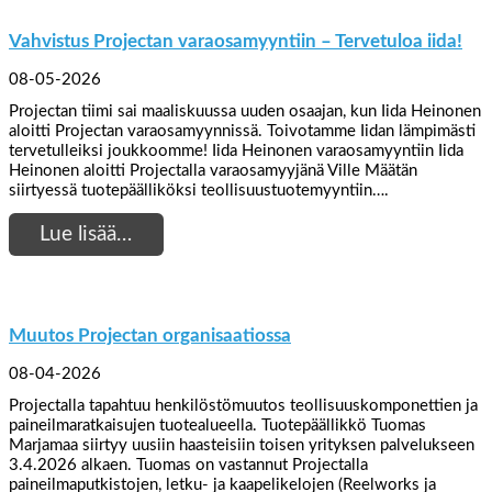
Vahvistus Projectan varaosamyyntiin – Tervetuloa iida!
08-05-2026
Projectan tiimi sai maaliskuussa uuden osaajan, kun Iida Heinonen
aloitti Projectan varaosamyynnissä. Toivotamme Iidan lämpimästi
tervetulleiksi joukkoomme! Iida Heinonen varaosamyyntiin Iida
Heinonen aloitti Projectalla varaosamyyjänä Ville Määtän
siirtyessä tuotepäälliköksi teollisuustuotemyyntiin….
Lue lisää…
Muutos Projectan organisaatiossa
08-04-2026
Projectalla tapahtuu henkilöstömuutos teollisuuskomponettien ja
paineilmaratkaisujen tuotealueella. Tuotepäällikkö Tuomas
Marjamaa siirtyy uusiin haasteisiin toisen yrityksen palvelukseen
3.4.2026 alkaen. Tuomas on vastannut Projectalla
paineilmaputkistojen, letku- ja kaapelikelojen (Reelworks ja