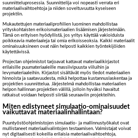
suunnitteluprosessia. Suunnittelija voi nopeasti verrata eri
materiaalivaihtoehtoja ja niiden soveltuvuutta kyseiseen
projektiin.
Mukautettujen materiaaliprofiilien luominen mahdollistaa
yrityskohtaisten erikoismateriaalien lisäämisen järjestelmään.
Tämä on erityisen hyödyllistä, jos yritys käyttää vakioiduista
poikkeavia materiaaleja tai omia erikoisseoksia. Kaikki materiaalit
ominaisuuksineen ovat näin helposti kaikkien työntekijöiden
käytettävissä.
Projectan ohjelmistot tarjoavat kattavat materiaalikirjastot
erilaisille puumateriaaleille massiivipuusta viiluihin ja
levymateriaaleihin. Kirjastot sisältävät myös tiedot materiaalien
hinnoista ja saatavuudesta, mikä helpottaa kustannuslaskentaa ja
projektien suunnittelua. Järjestelmä mahdollistaa materiaalien
helpon hallinnan projektien välillä, jolloin hyväksi havaitut
ratkaisut voidaan helposti siirtää seuraaviin projekteihin.
Miten edistyneet simulaatio-ominaisuudet
vaikuttavat materiaalinhallintaan?
Puuntyöstöohjelmistojen simulaatio- ja mallinnustyökalut ovat
mullistaneet materiaalivalintojen testaamisen. Valmistajat voivat
nyt digitaalisesti kokeilla erilaisia materiaalivaihtoehtoja,