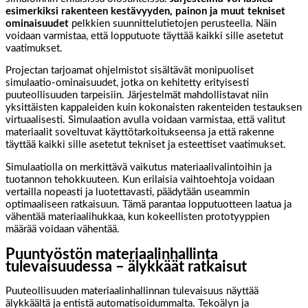
esimerkiksi rakenteen kestävyyden, painon ja muut tekniset
ominaisuudet
pelkkien suunnittelutietojen perusteella. Näin
voidaan varmistaa, että lopputuote täyttää kaikki sille asetetut
vaatimukset.
Projectan tarjoamat ohjelmistot sisältävät monipuoliset
simulaatio-ominaisuudet, jotka on kehitetty erityisesti
puuteollisuuden tarpeisiin. Järjestelmät mahdollistavat niin
yksittäisten kappaleiden kuin kokonaisten rakenteiden testauksen
virtuaalisesti. Simulaation avulla voidaan varmistaa, että valitut
materiaalit soveltuvat käyttötarkoitukseensa ja että rakenne
täyttää kaikki sille asetetut tekniset ja esteettiset vaatimukset.
Simulaatiolla on merkittävä vaikutus materiaalivalintoihin ja
tuotannon tehokkuuteen. Kun erilaisia vaihtoehtoja voidaan
vertailla nopeasti ja luotettavasti, päädytään useammin
optimaaliseen ratkaisuun. Tämä parantaa lopputuotteen laatua ja
vähentää materiaalihukkaa, kun kokeellisten prototyyppien
määrää voidaan vähentää.
Puuntyöstön materiaalinhallinta
tulevaisuudessa – älykkäät ratkaisut
Puuteollisuuden materiaalinhallinnan tulevaisuus näyttää
älykkäältä ja entistä automatisoidummalta. Tekoälyn ja