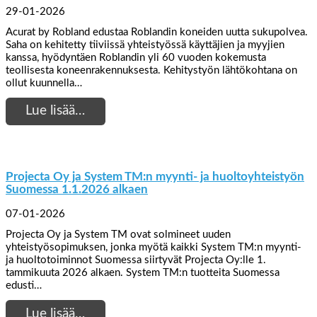
29-01-2026
Acurat by Robland edustaa Roblandin koneiden uutta sukupolvea.
Saha on kehitetty tiiviissä yhteistyössä käyttäjien ja myyjien
kanssa, hyödyntäen Roblandin yli 60 vuoden kokemusta
teollisesta koneenrakennuksesta. Kehitystyön lähtökohtana on
ollut kuunnella…
Lue lisää…
Projecta Oy ja System TM:n myynti- ja huoltoyhteistyön
Suomessa 1.1.2026 alkaen
07-01-2026
Projecta Oy ja System TM ovat solmineet uuden
yhteistyösopimuksen, jonka myötä kaikki System TM:n myynti-
ja huoltotoiminnot Suomessa siirtyvät Projecta Oy:lle 1.
tammikuuta 2026 alkaen. System TM:n tuotteita Suomessa
edusti…
Lue lisää…