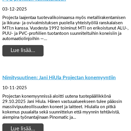
03-12-2025
Projecta laajentaa tuotevalikoimaansa myös metallirakentamisen
ja ikkuna- ja ovivalmistuksen puolella yhteistyöllä ranskalaisen
MTI:n kanssa. Vuodesta 1992 toiminut MTI on erikoistunut ALU-,
PUU- ja PVC-profiilien tuotantoon suunniteltuihin koneisiin ja
automaatiolinjoihin —…
Lue lisää…
Nimitysuutinen: Jani HiUla Projectan konemyyntiin
10-11-2025
Projectan konemyynnissä aloitti uutena tuotepäällikkönä
29.10.2025 Jani Hiula. Hänen vastuualueekseen tulee pääosin
massiivipuuteollisuuden koneet ja laitteet. Hiulalla on pitkä
kokemus puualalta sekä suunnittelun että myynnin tehtävistä,
aiempina työnantajinaan Pinomatic ja…
Lue lisää…