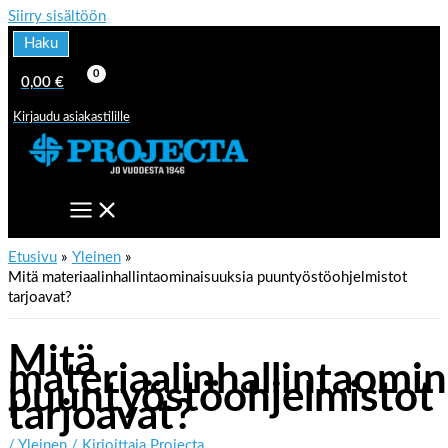
Siirry sisältöön
Haku
0,00
€
Kirjaudu asiakastilille
Etusivu
Yleinen
Mitä materiaalinhallintaominaisuuksia puuntyöstöohjelmistot
tarjoavat?
Mitä
materiaalinhallintaomin
puuntyöstöohjelmistot
tarjoavat?
/
Yleinen
/ Kirjoittaja
Projecta