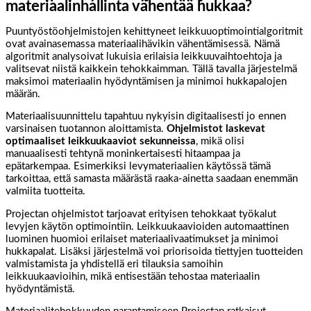
materiaalinhallinta vähentää hukkaa?
Puuntyöstöohjelmistojen kehittyneet leikkuuoptimointialgoritmit
ovat avainasemassa materiaalihävikin vähentämisessä. Nämä
algoritmit analysoivat lukuisia erilaisia leikkuuvaihtoehtoja ja
valitsevat niistä kaikkein tehokkaimman. Tällä tavalla järjestelmä
maksimoi materiaalin hyödyntämisen ja minimoi hukkapalojen
määrän.
Materiaalisuunnittelu tapahtuu nykyisin digitaalisesti jo ennen
varsinaisen tuotannon aloittamista.
Ohjelmistot laskevat
optimaaliset leikkuukaaviot sekunneissa
, mikä olisi
manuaalisesti tehtynä moninkertaisesti hitaampaa ja
epätarkempaa. Esimerkiksi levymateriaalien käytössä tämä
tarkoittaa, että samasta määrästä raaka-ainetta saadaan enemmän
valmiita tuotteita.
Projectan ohjelmistot tarjoavat erityisen tehokkaat työkalut
levyjen käytön optimointiin. Leikkuukaavioiden automaattinen
luominen huomioi erilaiset materiaalivaatimukset ja minimoi
hukkapalat. Lisäksi järjestelmä voi priorisoida tiettyjen tuotteiden
valmistamista ja yhdistellä eri tilauksia samoihin
leikkuukaavioihin, mikä entisestään tehostaa materiaalin
hyödyntämistä.