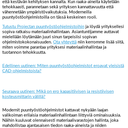
että kestävän kehityksen kannalta. Kun raaka-aineita käytetään
tehokkaasti, parannetaan sekä yrityksen kannattavuutta että
vähennetään ympäristövaikutuksia. Moderneilla
puuntyöstöohjelmistoilla on tässä keskeinen rooli.
Tutustu Projectan puuntyöstöohjelmistoihin
ja löydä yrityksellesi
sopiva ratkaisu materiaalinhallintaan. Asiantuntijamme auttavat
mielellään löytämään juuri sinun tarpeisiisi sopivan
ohjelmistokokonaisuuden.
Ota yhteyttä
niin kerromme lisää siitä,
miten voimme parantaa yrityksesi materiaalinhallintaa ja
tuotannon tehokkuutta.
Edellinen uutinen: Miten puuntyöstöohjelmistot eroavat yleisistä
CAD-ohjelmistoista?
Seuraava uutinen: Mikä on ero kapasitiivisen ja resistiivisen
kosteusmittarin välillä?
Modernit puuntyöstöohjelmistot kattavat nykyään laajan
valikoiman erilaisia materiaalinhallintaan liittyviä ominaisuuksia.
Näihin kuuluvat olennaisesti materiaalivarastojen hallinta, joka
mahdollistaa ajantasaisen tiedon raaka-aineista ja niiden