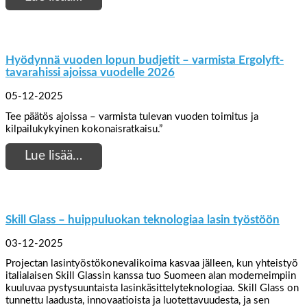
Hyödynnä vuoden lopun budjetit – varmista Ergolyft-
tavarahissi ajoissa vuodelle 2026
05-12-2025
Tee päätös ajoissa – varmista tulevan vuoden toimitus ja
kilpailukykyinen kokonaisratkaisu.”
Lue lisää…
Skill Glass – huippuluokan teknologiaa lasin työstöön
03-12-2025
Projectan lasintyöstökonevalikoima kasvaa jälleen, kun yhteistyö
italialaisen Skill Glassin kanssa tuo Suomeen alan moderneimpiin
kuuluvaa pystysuuntaista lasinkäsittelyteknologiaa. Skill Glass on
tunnettu laadusta, innovaatioista ja luotettavuudesta, ja sen