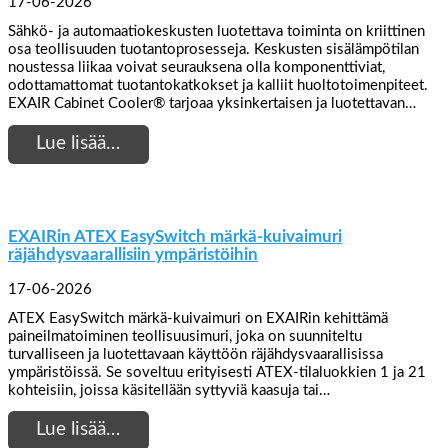
17-06-2026
Sähkö- ja automaatiokeskusten luotettava toiminta on kriittinen
osa teollisuuden tuotantoprosesseja. Keskusten sisälämpötilan
noustessa liikaa voivat seurauksena olla komponenttiviat,
odottamattomat tuotantokatkokset ja kalliit huoltotoimenpiteet.
EXAIR Cabinet Cooler® tarjoaa yksinkertaisen ja luotettavan…
Lue lisää…
EXAIRin ATEX EasySwitch märkä-kuivaimuri
räjähdysvaarallisiin ympäristöihin
17-06-2026
ATEX EasySwitch märkä-kuivaimuri on EXAIRin kehittämä
paineilmatoiminen teollisuusimuri, joka on suunniteltu
turvalliseen ja luotettavaan käyttöön räjähdysvaarallisissa
ympäristöissä. Se soveltuu erityisesti ATEX-tilaluokkien 1 ja 21
kohteisiin, joissa käsitellään syttyviä kaasuja tai…
Lue lisää…