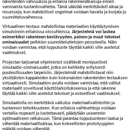
rakenteiden vahvuuksia ja erilaisia rakenneratkaisuja ennen
varsinaista tuotantovaihetta. Tämä säästää merkittävästi aikaa ja
resursseja, kun mahdolliset ongelmat voidaan havaita ja korjata jo
suunnitteluvaiheessa.
Virtuaalinen testaus mahdollistaa materiaalien käyttäytymisen
simuloinnin erilaisissa olosuhteissa.
Järjestelmä voi laskea
esimerkiksi rakenteen kestävyyden, painon ja muut tekniset
ominaisuudet
pelkkien suunnittelutietojen perusteella. Näin
voidaan varmistaa, että lopputuote täyttää kaikki sille asetetut
vaatimukset.
Projectan tarjoamat ohjelmistot sisältävät monipuoliset
simulaatio-ominaisuudet, jotka on kehitetty erityisesti
puuteollisuuden tarpeisiin. Järjestelmät mahdollistavat niin
yksittäisten kappaleiden kuin kokonaisten rakenteiden testauksen
virtuaalisesti. Simulaation avulla voidaan varmistaa, että valitut
materiaalit soveltuvat käyttötarkoitukseensa ja että rakenne
täyttää kaikki sille asetetut tekniset ja esteettiset vaatimukset.
Simulaatiolla on merkittävä vaikutus materiaalivalintoihin ja
tuotannon tehokkuuteen. Kun erilaisia vaihtoehtoja voidaan
vertailla nopeasti ja luotettavasti, päädytään useammin
optimaaliseen ratkaisuun. Tämä parantaa lopputuotteen laatua ja
vähentää materiaalihukkaa, kun kokeellisten prototyyppien
määrää voidaan vähentää.