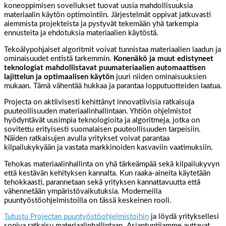
koneoppimisen sovellukset tuovat uusia mahdollisuuksia
materiaalin käytön optimointiin. Järjestelmät oppivat jatkuvasti
aiemmista projekteista ja pystyvät tekemään yhä tarkempia
ennusteita ja ehdotuksia materiaalien käytöstä.
Tekoälypohjaiset algoritmit voivat tunnistaa materiaalien laadun ja
ominaisuudet entistä tarkemmin.
Konenäkö ja muut edistyneet
teknologiat mahdollistavat puumateriaalien automaattisen
lajittelun ja optimaalisen käytön
juuri niiden ominaisuuksien
mukaan. Tämä vähentää hukkaa ja parantaa lopputuotteiden laatua.
Projecta on aktiivisesti kehittänyt innovatiivisia ratkaisuja
puuteollisuuden materiaalinhallintaan. Yhtiön ohjelmistot
hyödyntävät uusimpia teknologioita ja algoritmeja, jotka on
sovitettu erityisesti suomalaisen puuteollisuuden tarpeisiin.
Näiden ratkaisujen avulla yritykset voivat parantaa
kilpailukykyään ja vastata markkinoiden kasvaviin vaatimuksiin.
Tehokas materiaalinhallinta on yhä tärkeämpää sekä kilpailukyvyn
että kestävän kehityksen kannalta. Kun raaka-aineita käytetään
tehokkaasti, parannetaan sekä yrityksen kannattavuutta että
vähennetään ympäristövaikutuksia. Moderneilla
puuntyöstöohjelmistoilla on tässä keskeinen rooli.
Tutustu Projectan puuntyöstöohjelmistoihin
ja löydä yrityksellesi
sopiva ratkaisu materiaalinhallintaan. Asiantuntijamme auttavat