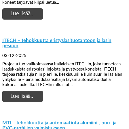
koneet tarjoavat kilpailuetua…
Lue lisää…
ITECH – tehokkuutta eristyslasituotantoon ja lasin
pesuun
03-12-2025
Projecta tuo valikoimaansa italialaisen ITECHin, joka tunnetaan
laadukkaista eristyslasilinjoista ja pystypesukoneista. ITECH
tarjoaa ratkaisuja niin pienille, keskisuurille kuin suurille lasialan
yrityksille – aina modulaarisilla ja täysin automatisoiduilla
kokonaisuuksilla. ITECHin ratkaisut…
Lue lisää…
MTI – tehokkuutta ja automaatiota alumiini-, puu- ja
PVC-profiilien valmistukseen