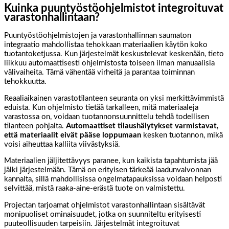
Kuinka puuntyöstöohjelmistot integroituvat
varastonhallintaan?
Puuntyöstöohjelmistojen ja varastonhallinnan saumaton
integraatio mahdollistaa tehokkaan materiaalien käytön koko
tuotantoketjussa. Kun järjestelmät keskustelevat keskenään, tieto
liikkuu automaattisesti ohjelmistosta toiseen ilman manuaalisia
välivaiheita. Tämä vähentää virheitä ja parantaa toiminnan
tehokkuutta.
Reaaliaikainen varastotilanteen seuranta on yksi merkittävimmistä
eduista. Kun ohjelmisto tietää tarkalleen, mitä materiaaleja
varastossa on, voidaan tuotannonsuunnittelu tehdä todellisen
tilanteen pohjalta.
Automaattiset tilaushälytykset varmistavat,
että materiaalit eivät pääse loppumaan
kesken tuotannon, mikä
voisi aiheuttaa kalliita viivästyksiä.
Materiaalien jäljitettävyys paranee, kun kaikista tapahtumista jää
jälki järjestelmään. Tämä on erityisen tärkeää laadunvalvonnan
kannalta, sillä mahdollisissa ongelmatapauksissa voidaan helposti
selvittää, mistä raaka-aine-erästä tuote on valmistettu.
Projectan tarjoamat ohjelmistot varastonhallintaan sisältävät
monipuoliset ominaisuudet, jotka on suunniteltu erityisesti
puuteollisuuden tarpeisiin. Järjestelmät integroituvat