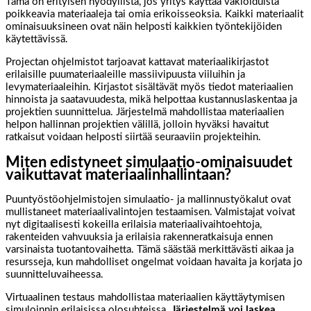
Tämä on erityisen hyödyllistä, jos yritys käyttää vakioiduista
poikkeavia materiaaleja tai omia erikoisseoksia. Kaikki materiaalit
ominaisuuksineen ovat näin helposti kaikkien työntekijöiden
käytettävissä.
Projectan ohjelmistot tarjoavat kattavat materiaalikirjastot
erilaisille puumateriaaleille massiivipuusta viiluihin ja
levymateriaaleihin. Kirjastot sisältävät myös tiedot materiaalien
hinnoista ja saatavuudesta, mikä helpottaa kustannuslaskentaa ja
projektien suunnittelua. Järjestelmä mahdollistaa materiaalien
helpon hallinnan projektien välillä, jolloin hyväksi havaitut
ratkaisut voidaan helposti siirtää seuraaviin projekteihin.
Miten edistyneet simulaatio-ominaisuudet
vaikuttavat materiaalinhallintaan?
Puuntyöstöohjelmistojen simulaatio- ja mallinnustyökalut ovat
mullistaneet materiaalivalintojen testaamisen. Valmistajat voivat
nyt digitaalisesti kokeilla erilaisia materiaalivaihtoehtoja,
rakenteiden vahvuuksia ja erilaisia rakenneratkaisuja ennen
varsinaista tuotantovaihetta. Tämä säästää merkittävästi aikaa ja
resursseja, kun mahdolliset ongelmat voidaan havaita ja korjata jo
suunnitteluvaiheessa.
Virtuaalinen testaus mahdollistaa materiaalien käyttäytymisen
simuloinnin erilaisissa olosuhteissa.
Järjestelmä voi laskea