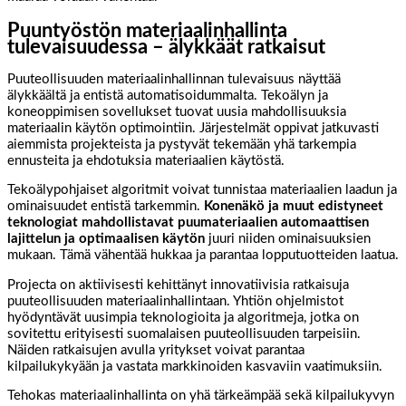
Puuntyöstön materiaalinhallinta
tulevaisuudessa – älykkäät ratkaisut
Puuteollisuuden materiaalinhallinnan tulevaisuus näyttää
älykkäältä ja entistä automatisoidummalta. Tekoälyn ja
koneoppimisen sovellukset tuovat uusia mahdollisuuksia
materiaalin käytön optimointiin. Järjestelmät oppivat jatkuvasti
aiemmista projekteista ja pystyvät tekemään yhä tarkempia
ennusteita ja ehdotuksia materiaalien käytöstä.
Tekoälypohjaiset algoritmit voivat tunnistaa materiaalien laadun ja
ominaisuudet entistä tarkemmin.
Konenäkö ja muut edistyneet
teknologiat mahdollistavat puumateriaalien automaattisen
lajittelun ja optimaalisen käytön
juuri niiden ominaisuuksien
mukaan. Tämä vähentää hukkaa ja parantaa lopputuotteiden laatua.
Projecta on aktiivisesti kehittänyt innovatiivisia ratkaisuja
puuteollisuuden materiaalinhallintaan. Yhtiön ohjelmistot
hyödyntävät uusimpia teknologioita ja algoritmeja, jotka on
sovitettu erityisesti suomalaisen puuteollisuuden tarpeisiin.
Näiden ratkaisujen avulla yritykset voivat parantaa
kilpailukykyään ja vastata markkinoiden kasvaviin vaatimuksiin.
Tehokas materiaalinhallinta on yhä tärkeämpää sekä kilpailukyvyn