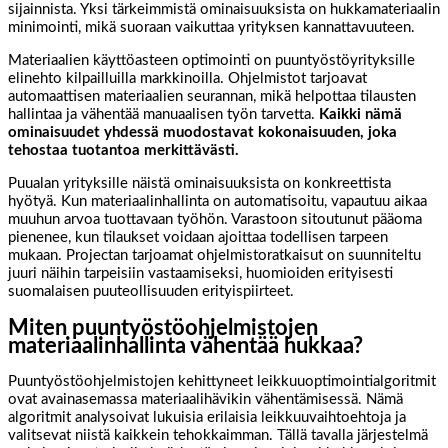
sijainnista. Yksi tärkeimmistä ominaisuuksista on hukkamateriaalin
minimointi, mikä suoraan vaikuttaa yrityksen kannattavuuteen.
Materiaalien käyttöasteen optimointi on puuntyöstöyrityksille
elinehto kilpailluilla markkinoilla. Ohjelmistot tarjoavat
automaattisen materiaalien seurannan, mikä helpottaa tilausten
hallintaa ja vähentää manuaalisen työn tarvetta.
Kaikki nämä
ominaisuudet yhdessä muodostavat kokonaisuuden, joka
tehostaa tuotantoa merkittävästi.
Puualan yrityksille näistä ominaisuuksista on konkreettista
hyötyä. Kun materiaalinhallinta on automatisoitu, vapautuu aikaa
muuhun arvoa tuottavaan työhön. Varastoon sitoutunut pääoma
pienenee, kun tilaukset voidaan ajoittaa todellisen tarpeen
mukaan. Projectan tarjoamat ohjelmistoratkaisut on suunniteltu
juuri näihin tarpeisiin vastaamiseksi, huomioiden erityisesti
suomalaisen puuteollisuuden erityispiirteet.
Miten puuntyöstöohjelmistojen
materiaalinhallinta vähentää hukkaa?
Puuntyöstöohjelmistojen kehittyneet leikkuuoptimointialgoritmit
ovat avainasemassa materiaalihävikin vähentämisessä. Nämä
algoritmit analysoivat lukuisia erilaisia leikkuuvaihtoehtoja ja
valitsevat niistä kaikkein tehokkaimman. Tällä tavalla järjestelmä