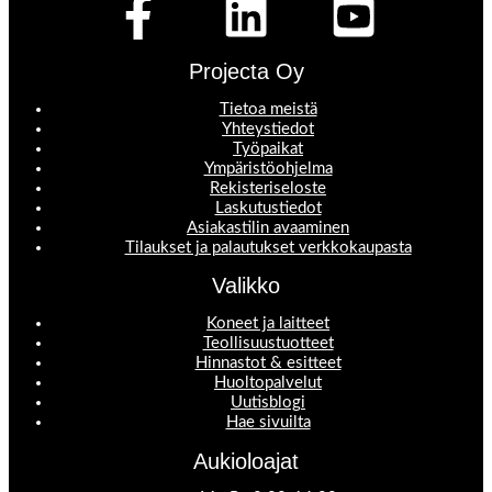
Projecta Oy
Tietoa meistä
Yhteystiedot
Työpaikat
Ympäristöohjelma
Rekisteriseloste
Laskutustiedot
Asiakastilin avaaminen
Tilaukset ja palautukset verkkokaupasta
Valikko
Koneet ja laitteet
Teollisuustuotteet
Hinnastot & esitteet
Huoltopalvelut
Uutisblogi
Hae sivuilta
Aukioloajat