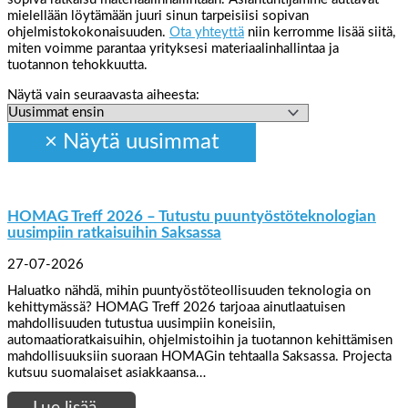
mielellään löytämään juuri sinun tarpeisiisi sopivan
ohjelmistokokonaisuuden.
Ota yhteyttä
niin kerromme lisää siitä,
miten voimme parantaa yrityksesi materiaalinhallintaa ja
tuotannon tehokkuutta.
Näytä vain seuraavasta aiheesta:
HOMAG Treff 2026 – Tutustu puuntyöstöteknologian
uusimpiin ratkaisuihin Saksassa
27-07-2026
Haluatko nähdä, mihin puuntyöstöteollisuuden teknologia on
kehittymässä? HOMAG Treff 2026 tarjoaa ainutlaatuisen
mahdollisuuden tutustua uusimpiin koneisiin,
automaatioratkaisuihin, ohjelmistoihin ja tuotannon kehittämisen
mahdollisuuksiin suoraan HOMAGin tehtaalla Saksassa. Projecta
kutsuu suomalaiset asiakkaansa…