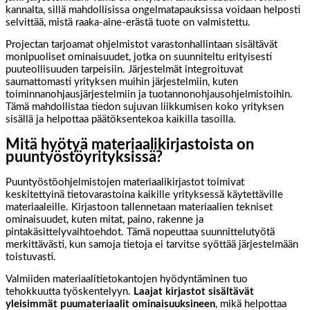
kannalta, sillä mahdollisissa ongelmatapauksissa voidaan helposti
selvittää, mistä raaka-aine-erästä tuote on valmistettu.
Projectan tarjoamat ohjelmistot varastonhallintaan sisältävät
monipuoliset ominaisuudet, jotka on suunniteltu erityisesti
puuteollisuuden tarpeisiin. Järjestelmät integroituvat
saumattomasti yrityksen muihin järjestelmiin, kuten
toiminnanohjausjärjestelmiin ja tuotannonohjausohjelmistoihin.
Tämä mahdollistaa tiedon sujuvan liikkumisen koko yrityksen
sisällä ja helpottaa päätöksentekoa kaikilla tasoilla.
Mitä hyötyä materiaalikirjastoista on
puuntyöstöyrityksissä?
Puuntyöstöohjelmistojen materiaalikirjastot toimivat
keskitettyinä tietovarastoina kaikille yrityksessä käytettäville
materiaaleille. Kirjastoon tallennetaan materiaalien tekniset
ominaisuudet, kuten mitat, paino, rakenne ja
pintakäsittelyvaihtoehdot. Tämä nopeuttaa suunnittelutyötä
merkittävästi, kun samoja tietoja ei tarvitse syöttää järjestelmään
toistuvasti.
Valmiiden materiaalitietokantojen hyödyntäminen tuo
tehokkuutta työskentelyyn.
Laajat kirjastot sisältävät
yleisimmät puumateriaalit ominaisuuksineen
, mikä helpottaa