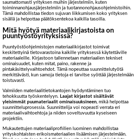
saumattomasti yrityksen muihin järjestelmiin, kuten
toiminnanohjausjärjestelmiin ja tuotannonohjausohjelmistoihin.
Tämä mahdollistaa tiedon sujuvan liikkumisen koko yrityksen
sisällä ja helpottaa päätöksentekoa kaikilla tasoilla.
Mitä hyötyä materiaalikirjastoista on
puuntyöstöyrityksissä?
Puuntyöstöohjelmistojen materiaalikirjastot toimivat
keskitettyinä tietovarastoina kaikille yrityksessä käytettäville
materiaaleille. Kirjastoon tallennetaan materiaalien tekniset
ominaisuudet, kuten mitat, paino, rakenne ja
pintakäsittelyvaihtoehdot. Tämä nopeuttaa suunnittelutyötä
merkittävästi, kun samoja tietoja ei tarvitse syöttää järjestelmään
toistuvasti.
Valmiiden materiaalitietokantojen hyödyntäminen tuo
tehokkuutta työskentelyyn.
Laajat kirjastot sisältävät
yleisimmät puumateriaalit ominaisuuksineen
, mikä helpottaa
suunnitteluprosessia. Suunnittelija voi nopeasti verrata eri
materiaalivaihtoehtoja ja niiden soveltuvuutta kyseiseen
projektiin.
Mukautettujen materiaaliprofiilien luominen mahdollistaa
yrityskohtaisten erikoismateriaalien lisäämisen järjestelmään.