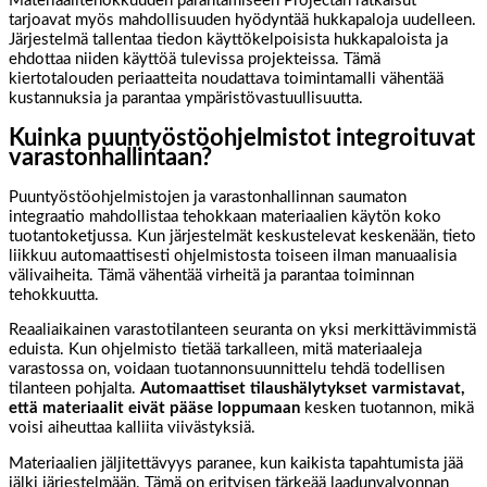
Materiaalitehokkuuden parantamiseen Projectan ratkaisut
tarjoavat myös mahdollisuuden hyödyntää hukkapaloja uudelleen.
Järjestelmä tallentaa tiedon käyttökelpoisista hukkapaloista ja
ehdottaa niiden käyttöä tulevissa projekteissa. Tämä
kiertotalouden periaatteita noudattava toimintamalli vähentää
kustannuksia ja parantaa ympäristövastuullisuutta.
Kuinka puuntyöstöohjelmistot integroituvat
varastonhallintaan?
Puuntyöstöohjelmistojen ja varastonhallinnan saumaton
integraatio mahdollistaa tehokkaan materiaalien käytön koko
tuotantoketjussa. Kun järjestelmät keskustelevat keskenään, tieto
liikkuu automaattisesti ohjelmistosta toiseen ilman manuaalisia
välivaiheita. Tämä vähentää virheitä ja parantaa toiminnan
tehokkuutta.
Reaaliaikainen varastotilanteen seuranta on yksi merkittävimmistä
eduista. Kun ohjelmisto tietää tarkalleen, mitä materiaaleja
varastossa on, voidaan tuotannonsuunnittelu tehdä todellisen
tilanteen pohjalta.
Automaattiset tilaushälytykset varmistavat,
että materiaalit eivät pääse loppumaan
kesken tuotannon, mikä
voisi aiheuttaa kalliita viivästyksiä.
Materiaalien jäljitettävyys paranee, kun kaikista tapahtumista jää
jälki järjestelmään. Tämä on erityisen tärkeää laadunvalvonnan