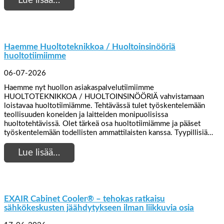
Lue lisää…
Haemme Huoltoteknikkoa / Huoltoinsinööriä
huoltotiimiimme
06-07-2026
Haemme nyt huollon asiakaspalvelutiimiimme
HUOLTOTEKNIKKOA / HUOLTOINSINÖÖRIÄ vahvistamaan
loistavaa huoltotiimiämme. Tehtävässä tulet työskentelemään
teollisuuden koneiden ja laitteiden monipuolisissa
huoltotehtävissä. Olet tärkeä osa huoltotiimiämme ja pääset
työskentelemään todellisten ammattilaisten kanssa. Tyypillisiä…
Lue lisää…
EXAIR Cabinet Cooler® – tehokas ratkaisu
sähkökeskusten jäähdytykseen ilman liikkuvia osia