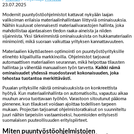
23.07.2025
Modernit puuntyöstöohjelmistot kattavat nykyään laajan
valikoiman erilaisia materiaalinhallintaan liittyviä ominaisuuksia.
Näihin kuuluvat olennaisesti materiaalivarastojen hallinta, joka
mahdollistaa ajantasaisen tiedon raaka-aineista ja niiden
sijainnista. Yksi tärkeimmistä ominaisuuksista on hukkamateriaalin
minimointi, mikä suoraan vaikuttaa yrityksen kannattavuuteen.
Materiaalien käyttöasteen optimointi on puuntyöstöyrityksille
elinehto kilpailluilla markkinoilla. Ohjelmistot tarjoavat
automaattisen materiaalien seurannan, mikä helpottaa tilausten
hallintaa ja vähentää manuaalisen työn tarvetta.
Kaikki nämä
ominaisuudet yhdessä muodostavat kokonaisuuden, joka
tehostaa tuotantoa merkittävästi.
Puualan yrityksille näistä ominaisuuksista on konkreettista
hyötyä. Kun materiaalinhallinta on automatisoitu, vapautuu aikaa
muuhun arvoa tuottavaan työhön. Varastoon sitoutunut pääoma
pienenee, kun tilaukset voidaan ajoittaa todellisen tarpeen
mukaan. Projectan tarjoamat ohjelmistoratkaisut on suunniteltu
juuri näihin tarpeisiin vastaamiseksi, huomioiden erityisesti
suomalaisen puuteollisuuden erityispiirteet.
Miten puuntyöstöohjelmistojen