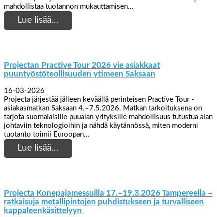
mahdollistaa tuotannon mukauttamisen…
Lue lisää…
Projectan Practive Tour 2026 vie asiakkaat
puuntyöstöteollisuuden ytimeen Saksaan
16-03-2026
Projecta järjestää jälleen keväällä perinteisen Practive Tour -
asiakasmatkan Saksaan 4.–7.5.2026. Matkan tarkoituksena on
tarjota suomalaisille puualan yrityksille mahdollisuus tutustua alan
johtaviin teknologioihin ja nähdä käytännössä, miten moderni
tuotanto toimii Euroopan…
Lue lisää…
Projecta Konepajamessuilla 17.–19.3.2026 Tampereella –
ratkaisuja metallipintojen puhdistukseen ja turvalliseen
kappaleenkäsittelyyn