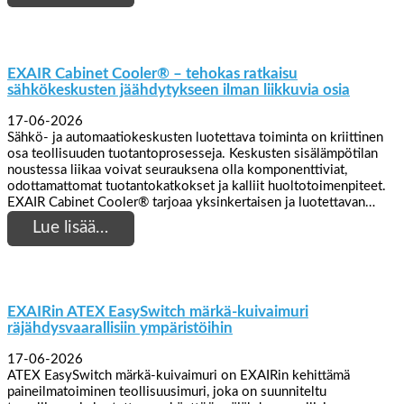
EXAIR Cabinet Cooler® – tehokas ratkaisu
sähkökeskusten jäähdytykseen ilman liikkuvia osia
17-06-2026
Sähkö- ja automaatiokeskusten luotettava toiminta on kriittinen
osa teollisuuden tuotantoprosesseja. Keskusten sisälämpötilan
noustessa liikaa voivat seurauksena olla komponenttiviat,
odottamattomat tuotantokatkokset ja kalliit huoltotoimenpiteet.
EXAIR Cabinet Cooler® tarjoaa yksinkertaisen ja luotettavan…
Lue lisää…
EXAIRin ATEX EasySwitch märkä-kuivaimuri
räjähdysvaarallisiin ympäristöihin
17-06-2026
ATEX EasySwitch märkä-kuivaimuri on EXAIRin kehittämä
paineilmatoiminen teollisuusimuri, joka on suunniteltu