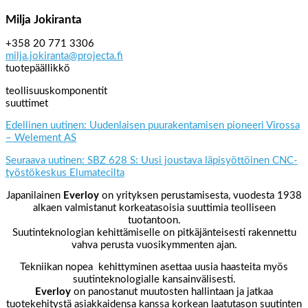
Milja Jokiranta
+358 20 771 3306
milja.jokiranta@projecta.fi
tuotepäällikkö
teollisuuskomponentit
suuttimet
Edellinen uutinen: Uudenlaisen puurakentamisen pioneeri Virossa
– Welement AS
Seuraava uutinen: SBZ 628 S: Uusi joustava läpisyöttöinen CNC-
työstökeskus Elumatecilta
Japanilainen
Everloy
on yrityksen perustamisesta, vuodesta 1938
alkaen valmistanut korkeatasoisia suuttimia teolliseen
tuotantoon.
Suutinteknologian kehittämiselle on pitkäjänteisesti rakennettu
vahva perusta vuosikymmenten ajan.
Tekniikan nopea kehittyminen asettaa uusia haasteita myös
suutinteknologialle kansainvälisesti.
Everloy
on panostanut muutosten hallintaan ja jatkaa
tuotekehitystä asiakkaidensa kanssa korkean laatutason suutinten