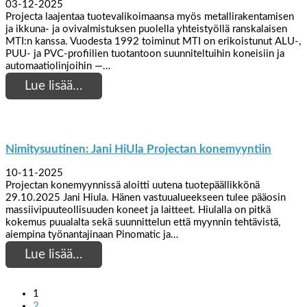
03-12-2025
Projecta laajentaa tuotevalikoimaansa myös metallirakentamisen
ja ikkuna- ja ovivalmistuksen puolella yhteistyöllä ranskalaisen
MTI:n kanssa. Vuodesta 1992 toiminut MTI on erikoistunut ALU-,
PUU- ja PVC-profiilien tuotantoon suunniteltuihin koneisiin ja
automaatiolinjoihin —…
Lue lisää…
Nimitysuutinen: Jani HiUla Projectan konemyyntiin
10-11-2025
Projectan konemyynnissä aloitti uutena tuotepäällikkönä
29.10.2025 Jani Hiula. Hänen vastuualueekseen tulee pääosin
massiivipuuteollisuuden koneet ja laitteet. Hiulalla on pitkä
kokemus puualalta sekä suunnittelun että myynnin tehtävistä,
aiempina työnantajinaan Pinomatic ja…
Lue lisää…
1
2