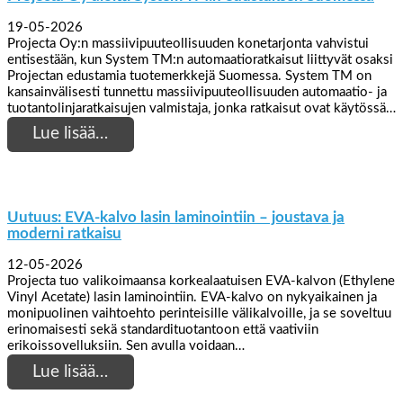
19-05-2026
Projecta Oy:n massiivipuuteollisuuden konetarjonta vahvistui
entisestään, kun System TM:n automaatioratkaisut liittyvät osaksi
Projectan edustamia tuotemerkkejä Suomessa. System TM on
kansainvälisesti tunnettu massiivipuuteollisuuden automaatio- ja
tuotantolinjaratkaisujen valmistaja, jonka ratkaisut ovat käytössä…
Lue lisää…
Uutuus: EVA-kalvo lasin laminointiin – joustava ja
moderni ratkaisu
12-05-2026
Projecta tuo valikoimaansa korkealaatuisen EVA-kalvon (Ethylene
Vinyl Acetate) lasin laminointiin. EVA-kalvo on nykyaikainen ja
monipuolinen vaihtoehto perinteisille välikalvoille, ja se soveltuu
erinomaisesti sekä standardituotantoon että vaativiin
erikoissovelluksiin. Sen avulla voidaan…
Lue lisää…