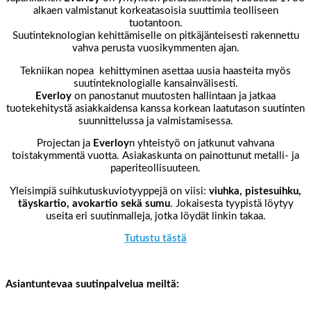
alkaen valmistanut korkeatasoisia suuttimia teolliseen
tuotantoon.
Suutinteknologian kehittämiselle on pitkäjänteisesti rakennettu
vahva perusta vuosikymmenten ajan.
Tekniikan nopea kehittyminen asettaa uusia haasteita myös
suutinteknologialle kansainvälisesti.
Everloy
on panostanut muutosten hallintaan ja jatkaa
tuotekehitystä asiakkaidensa kanssa korkean laatutason suutinten
suunnittelussa ja valmistamisessa.
Projectan ja
Everloy
n yhteistyö on jatkunut vahvana
toistakymmentä vuotta. Asiakaskunta on painottunut metalli- ja
paperiteollisuuteen.
Yleisimpiä suihkutuskuviotyyppejä on viisi:
viuhka, pistesuihku,
täyskartio, avokartio sekä sumu
. Jokaisesta tyypistä löytyy
useita eri suutinmalleja, jotka löydät linkin takaa.
Tutustu tästä
Asiantuntevaa suutinpalvelua meiltä: