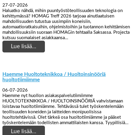
27-07-2026
Haluatko nähdä, mihin puuntyöstöteollisuuden teknologia on
kehittymässä? HOMAG Treff 2026 tarjoaa ainutlaatuisen
mahdollisuuden tutustua uusimpiin koneisiin,
automaatioratkaisuihin, ohjelmistoihin ja tuotannon kehittämisen
mahdollisuuksiin suoraan HOMAGin tehtaalla Saksassa. Projecta
kutsuu suomalaiset asiakkaansa…
Lue lisää…
Haemme Huoltoteknikkoa / Huoltoinsinööriä
huoltotiimiimme
06-07-2026
Haemme nyt huollon asiakaspalvelutiimiimme
HUOLTOTEKNIKKOA / HUOLTOINSINÖÖRIÄ vahvistamaan
loistavaa huoltotiimiämme. Tehtävässä tulet työskentelemään
teollisuuden koneiden ja laitteiden monipuolisissa
huoltotehtävissä. Olet tärkeä osa huoltotiimiämme ja pääset
työskentelemään todellisten ammattilaisten kanssa. Tyypillisiä…
Lue lisää…