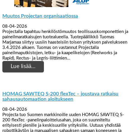
Muutos Projectan organisaatiossa
08-04-2026
Projectalla tapahtuu henkilöstömuutos teollisuuskomponettien ja
paineilmaratkaisujen tuotealueella. Tuotepäällikkö Tuomas
Marjamaa siirtyy uusiin haasteisiin toisen yrityksen palvelukseen
3.4.2026 alkaen. Tuomas on vastannut Projectalla
paineilmaputkistojen, letku- ja kaapelikelojen (Reelworks ja
Rapid), Rectus- ja Legris-liittimien…
Lue lisää…
HOMAG SAWTEQ S-200 flexTec – joustava ratkaisu
sahausautomaation aloitukseen
08-04-2026
Projecta tuo Suomen markkinoille uuden HOMAG SAWTEQ S-
200 flexTec -panelinpaloittelusahan, joka on suunniteltu
erityisesti pienille ja keskisuurille yrityksille. Uutuus yhdistää
robottikäytön ja manuaalisen sahauksen samaan koneeseen ja