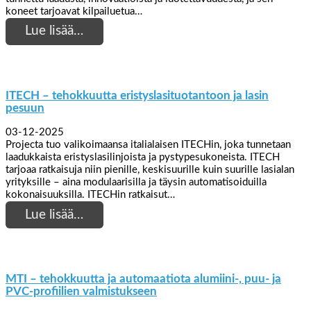
koneet tarjoavat kilpailuetua…
Lue lisää…
ITECH – tehokkuutta eristyslasituotantoon ja lasin
pesuun
03-12-2025
Projecta tuo valikoimaansa italialaisen ITECHin, joka tunnetaan
laadukkaista eristyslasilinjoista ja pystypesukoneista. ITECH
tarjoaa ratkaisuja niin pienille, keskisuurille kuin suurille lasialan
yrityksille – aina modulaarisilla ja täysin automatisoiduilla
kokonaisuuksilla. ITECHin ratkaisut…
Lue lisää…
MTI – tehokkuutta ja automaatiota alumiini-, puu- ja
PVC-profiilien valmistukseen