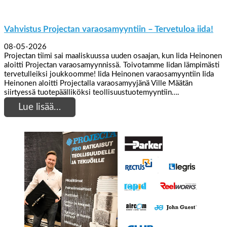
Vahvistus Projectan varaosamyyntiin – Tervetuloa iida!
08-05-2026
Projectan tiimi sai maaliskuussa uuden osaajan, kun Iida Heinonen
aloitti Projectan varaosamyynnissä. Toivotamme Iidan lämpimästi
tervetulleiksi joukkoomme! Iida Heinonen varaosamyyntiin Iida
Heinonen aloitti Projectalla varaosamyyjänä Ville Määtän
siirtyessä tuotepäälliköksi teollisuustuotemyyntiin….
Lue lisää…