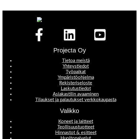
Projecta Oy
Tietoa meistä
Yhteystiedot
Työpaikat
Ympäristöohjelma
Rekisteriseloste
Laskutustiedot
Asiakastilin avaaminen
Tilaukset ja palautukset verkkokaupasta
Valikko
Koneet ja laitteet
Teollisuustuotteet
Hinnastot & esitteet
Huoltopalvelut