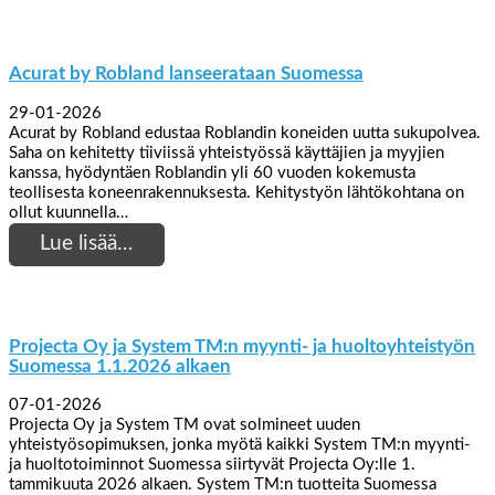
Acurat by Robland lanseerataan Suomessa
29-01-2026
Acurat by Robland edustaa Roblandin koneiden uutta sukupolvea.
Saha on kehitetty tiiviissä yhteistyössä käyttäjien ja myyjien
kanssa, hyödyntäen Roblandin yli 60 vuoden kokemusta
teollisesta koneenrakennuksesta. Kehitystyön lähtökohtana on
ollut kuunnella…
Lue lisää…
Projecta Oy ja System TM:n myynti- ja huoltoyhteistyön
Suomessa 1.1.2026 alkaen
07-01-2026
Projecta Oy ja System TM ovat solmineet uuden
yhteistyösopimuksen, jonka myötä kaikki System TM:n myynti-
ja huoltotoiminnot Suomessa siirtyvät Projecta Oy:lle 1.
tammikuuta 2026 alkaen. System TM:n tuotteita Suomessa