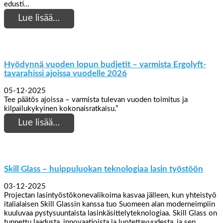
edusti…
Lue lisää…
Hyödynnä vuoden lopun budjetit – varmista Ergolyft-
tavarahissi ajoissa vuodelle 2026
05-12-2025
Tee päätös ajoissa – varmista tulevan vuoden toimitus ja
kilpailukykyinen kokonaisratkaisu.”
Lue lisää…
Skill Glass – huippuluokan teknologiaa lasin työstöön
03-12-2025
Projectan lasintyöstökonevalikoima kasvaa jälleen, kun yhteistyö
italialaisen Skill Glassin kanssa tuo Suomeen alan moderneimpiin
kuuluvaa pystysuuntaista lasinkäsittelyteknologiaa. Skill Glass on
tunnettu laadusta, innovaatioista ja luotettavuudesta, ja sen