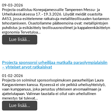
09-03-2026
Projecta osallistuu Konepajamessuille Tampereen Messu- ja
Urheilukeskuksessa 17.–19.3.2026. Löydät meidät osastolta
A453, jossa esittelemme ratkaisuja metalliteollisuuden tuotannon
tehostamiseen. Osastollamme pääteemoina ovat: metallipintojen
puhdistus ja esikäsittely teollisuusnostimet ja kappaleenkäsittelyn
ergonomia Tervetuloa…
Lue lisää…
Projecta sponsoroi urheilijaa matkalla paraolympialaisiin
– yhteiset arvot ratkaisivat
01-02-2026
Projecta on solminut sponsorisopimuksen paraurheilijan Laura
Kangasniemen kanssa. Kyseessä ei ole pelkkä urheiluyhteistyö,
vaan kumppanuus, joka perustuu yhteiseen arvomaailmaan ja
ajattelutapaan. Valinnan taustalla ei ollut vain urheilullinen
menestys tai tulevat…
Lue lisää…