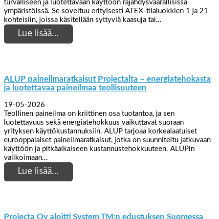
turvalliseen ja luotettavaan käyttöön räjähdysvaarallisissa
ympäristöissä. Se soveltuu erityisesti ATEX-tilaluokkien 1 ja 21
kohteisiin, joissa käsitellään syttyviä kaasuja tai…
Lue lisää…
ALUP paineilmaratkaisut Projectalta – energiatehokasta
ja luotettavaa paineilmaa teollisuuteen
19-05-2026
Teollinen paineilma on kriittinen osa tuotantoa, ja sen
luotettavuus sekä energiatehokkuus vaikuttavat suoraan
yrityksen käyttökustannuksiin. ALUP tarjoaa korkealaatuiset
eurooppalaiset paineilmaratkaisut, jotka on suunniteltu jatkuvaan
käyttöön ja pitkäaikaiseen kustannustehokkuuteen. ALUPin
valikoimaan…
Lue lisää…
Projecta Oy aloitti System TM:n edustuksen Suomessa