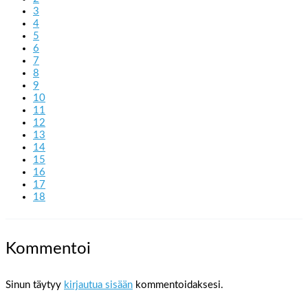
3
4
5
6
7
8
9
10
11
12
13
14
15
16
17
18
Kommentoi
Sinun täytyy
kirjautua sisään
kommentoidaksesi.