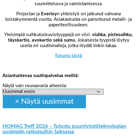
suunnittelussa ja valmistamisessa.
Projectan ja
Everloy
n yhteistyö on jatkunut vahvana
toistakymmentä vuotta. Asiakaskunta on painottunut metalli- ja
paperiteollisuuteen.
Yleisimpiä suihkutuskuviotyyppejä on viisi:
viuhka, pistesuihku,
täyskartio, avokartio sekä sumu
. Jokaisesta tyypistä löytyy
useita eri suutinmalleja, jotka löydät linkin takaa.
Tutustu tästä
Asiantuntevaa suutinpalvelua meiltä:
Näytä vain seuraavasta aiheesta:
HOMAG Treff 2026 – Tutustu puuntyöstöteknologian
uusimpiin ratkaisuihin Saksassa