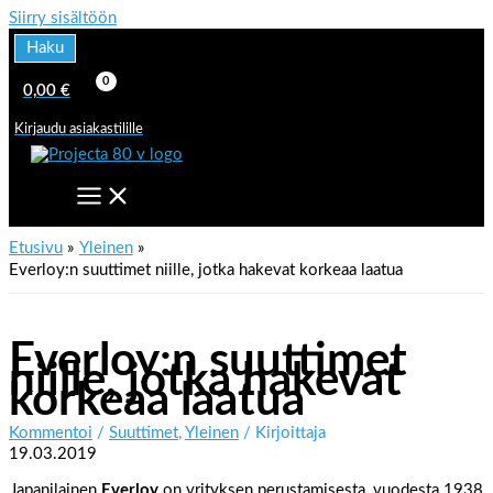
Siirry sisältöön
Haku
0,00
€
Kirjaudu asiakastilille
Etusivu
Yleinen
Everloy:n suuttimet niille, jotka hakevat korkeaa laatua
Everloy:n suuttimet
niille, jotka hakevat
korkeaa laatua
Kommentoi
/
Suuttimet
,
Yleinen
/ Kirjoittaja
19.03.2019
Japanilainen
Everloy
on yrityksen perustamisesta, vuodesta 1938