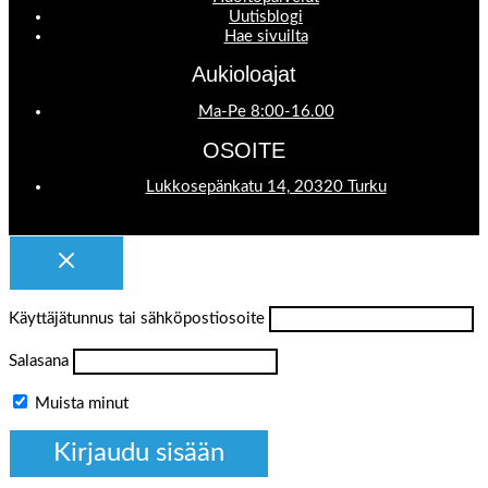
Uutisblogi
Hae sivuilta
Aukioloajat
Ma-Pe 8:00-16.00
OSOITE
Lukkosepänkatu 14, 20320 Turku
Käyttäjätunnus tai sähköpostiosoite
Salasana
Muista minut